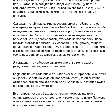
песни, которые писал для нее Владимир Кузьмин (у него на
концерте, кстати, я тоже была, буквально два года назад). У меня,
помнится, и пластинка была именно этого цикла. Я знаю их
наизусть...
Однажды, лет 20 назад, мне посчастливилось побывать на ее
концерте, она приезжала к нам в Тамбов. Насколько я знаю, это был
ее один-единственный приезд в наш город, больше она нас не
посещала. Это было что-то! Такого я еще не видела, певица
великолепно общалась с залом, отвечала на все вопросы, пела
вживую, скакала и плясала, как молодая. На минуточку, концерт
продолжался 2 часа, точнее 1.50 без перерыва. Вот это я понимаю,
высокая планка, не то, что некоторые певцы, словившие звЯзду и
своим поведением вызывающие лишь отторжение.
Я согласна, что сейчас ее слишком много, но меня скорее
раздражает Галкин, нежели она сама.
Когда она приезжала к нам, то была вместе с Киркоровым, он тоже
общался с залом, но когда его попросили спеть, то он вежливо
отказался, сказав, что это вечер Аллы Борисовны, вот когда будет
его концерт, то он и будет петь.
Все понравилось, я общалась с людьми, которые являлись
организаторами этого концерта, они тоже отметили, что Пугачева
очень адекватная женщина, оставившая после общения самые
благоприятные впечатления.