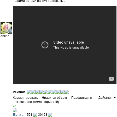
нашими детьми начнут торговать...
online
Рейтинг:
Комментировать
·
Нравится объект
·
Поделиться
Действия ▼
показать все комментарии (19)
+5
Elena ...
1551
30163