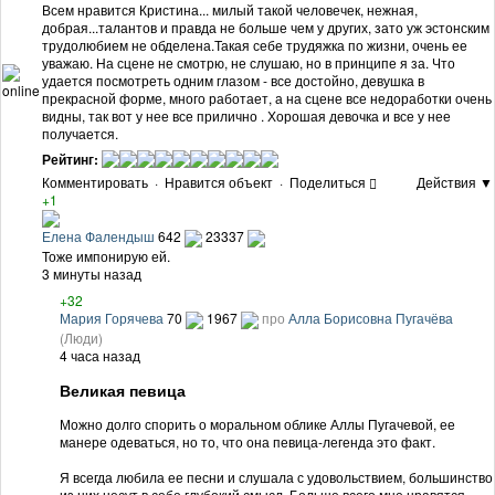
Всем нравится Кристина... милый такой человечек, нежная,
добрая...талантов и правда не больше чем у других, зато уж эстонским
трудолюбием не обделена.Такая себе трудяжка по жизни, очень ее
уважаю. На сцене не смотрю, не слушаю, но в принципе я за. Что
удается посмотреть одним глазом - все достойно, девушка в
online
прекрасной форме, много работает, а на сцене все недоработки очень
видны, так вот у нее все прилично . Хорошая девочка и все у нее
получается.
Рейтинг:
Комментировать
·
Нравится объект
·
Поделиться
Действия ▼
+1
Елена Фалендыш
642
23337
Тоже импонирую ей.
3 минуты назад
+32
Мария Горячева
70
1967
про
Алла Борисовна Пугачёва
(Люди)
4 часа назад
Великая певица
Можно долго спорить о моральном облике Аллы Пугачевой, ее
манере одеваться, но то, что она певица-легенда это факт.
Я всегда любила ее песни и слушала с удовольствием, большинство
из них несут в себе глубокий смысл. Больше всего мне нравятся