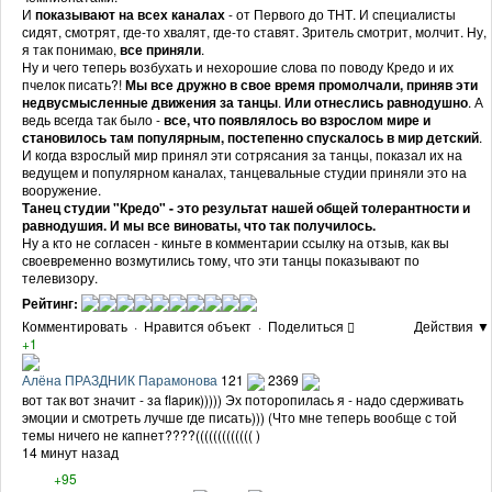
И
показывают на всех каналах
- от Первого до ТНТ. И специалисты
сидят, смотрят, где-то хвалят, где-то ставят. Зритель смотрит, молчит. Ну,
я так понимаю,
все приняли
.
Ну и чего теперь возбухать и нехорошие слова по поводу Кредо и их
пчелок писать?!
Мы все дружно в свое время промолчали, приняв эти
недвусмысленные движения за танцы
.
Или отнеслись равнодушно
. А
ведь всегда так было -
все, что появлялось во взрослом мире и
становилось там популярным, постепенно спускалось в мир детский
.
И когда взрослый мир принял эти сотрясания за танцы, показал их на
ведущем и популярном каналах, танцевальные студии приняли это на
вооружение.
Танец студии "Кредо" - это результат нашей общей толерантности и
равнодушия. И мы все виноваты, что так получилось.
Ну а кто не согласен - киньте в комментарии ссылку на отзыв, как вы
своевременно возмутились тому, что эти танцы показывают по
телевизору.
Рейтинг:
Комментировать
·
Нравится объект
·
Поделиться
Действия ▼
+1
Алёна ПРАЗДНИК Парамонова
121
2369
вот так вот значит - за flapик))))) Эх поторопилась я - надо сдерживать
эмоции и смотреть лучше где писать))) (Что мне теперь вообще с той
темы ничего не капнет????((((((((((((( )
14 минут назад
+95