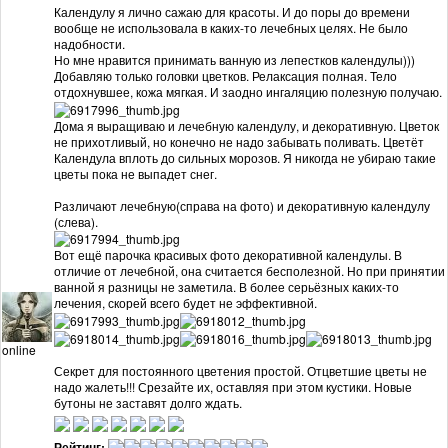
Календулу я лично сажаю для красоты. И до поры до времени
вообще не использовала в каких-то лечебных целях. Не было
надобности.
Но мне нравится принимать ванную из лепестков календулы)))
Добавляю только головки цветков. Релаксация полная. Тело
отдохнувшее, кожа мягкая. И заодно ингаляцию полезную получаю.
Дома я выращиваю и лечебную календулу, и декоративную. Цветок
не прихотливый, но конечно не надо забывать поливать. Цветёт
Календула вплоть до сильных морозов. Я никогда не убираю такие
цветы пока не выпадет снег.
Различают лечебную(справа на фото) и декоративную календулу
(слева).
Вот ещё парочка красивых фото декоративной календулы. В
отличие от лечебной, она считается бесполезной. Но при принятии
ванной я разницы не заметила. В более серьёзных каких-то
лечения, скорей всего будет не эффективной.
online
Секрет для постоянного цветения простой. Отцветшие цветы не
надо жалеть!!! Срезайте их, оставляя при этом кустики. Новые
бутоны не заставят долго ждать.
Рейтинг: