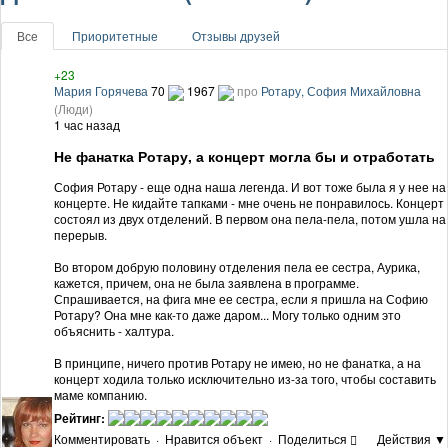
Все
Приоритетные
Отзывы друзей
+23
Мария Горячева
70
1967
про
Ротару, София Михайловна
(Люди)
1 час назад
Не фанатка Ротару, а концерт могла бы и отработать
София Ротару - еще одна наша легенда. И вот тоже была я у нее на
концерте. Не кидайте тапками - мне очень не понравилось. Концерт
состоял из двух отделений. В первом она пела-пела, потом ушла на
перерыв.
Во втором добрую половину отделения пела ее сестра, Аурика,
кажется, причем, она не была заявлена в программе.
Спрашивается, на фига мне ее сестра, если я пришла на Софию
Ротару? Она мне как-то даже даром... Могу только одним это
объяснить - халтура.
В принципе, ничего против Ротару не имею, но не фанатка, а на
концерт ходила только исключительно из-за того, чтобы составить
маме компанию.
Рейтинг:
Комментировать
·
Нравится объект
·
Поделиться
Действия ▼