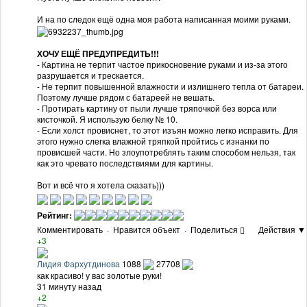
И на по следок ещё одна моя работа написанная моими руками.
ХОЧУ ЕЩЁ ПРЕДУПРЕДИТЬ!!!
- Картина не терпит частое прикосновение руками и из-за этого
разрушается и трескается.
- Не терпит повышенной влажности и излишнего тепла от батареи.
Поэтому лучше рядом с батареей не вешать.
- Протирать картину от пыли лучше тряпочкой без ворса или
кисточкой. Я использую белку № 10.
- Если холст провиснет, то этот изъян можно легко исправить. Для
этого нужно слегка влажной тряпкой пройтись с изнанки по
провисшей части. Но злоупотреблять таким способом нельзя, так
как это чревато последствиями для картины.
Вот и всё что я хотела сказать)))
Рейтинг:
Комментировать
·
Нравится объект
·
Поделиться
Действия ▼
+3
Лидия Фархутдинова
1088
27708
как красиво! у вас золотые руки!
31 минуту назад
+2