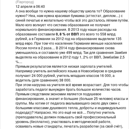
(Flapгород)
12 апреля в 06:40
А она вообще то нужна нашему обществу школа то? Образование
нужно? Неа, нам нужна красивая бумажка (аттестат, диплом....) с
синей печатью и желательно чтобы всё это досталось лёгким путём.
Мало кого волнует что система образования не получает
нормального финансирования. В 2013 году наши расходы на
образование составили
0, 8 % от ВВП
это всего то 558 млрд
рублей, а в Германии за 2012 год на образование выделили 135
млрд евро. При том что население Германии меньше населения
России почти в 2 раза.... В 2014 году финансирование снова
уменьшилось и составило уже 499 млрд. Так для сравнения Замбия
выделяла на образование в 2012 году 1, 2% от ВВП, Зимбабве 2,5
%....
Прямым результатом является низкая зарплата учителей.
Например учитель английского языка в Новосибирске в среднем
получает 24 000 рублей, учитель младших классов 16 000, а
водитель (для сравнения) 38 000.
При этом нагрузка на учителя всё время возрастает. Для того чтобы
заработать педагог вынужден брать большое количество часов.
Прямым следствием экономии является подушевое
финансирование, а значит и большие (больше 25 человек) классы и
группы. Мы хотим от педагога вкалывающего около двух смен с
большими классами душевного тепла, доброты и индивидуального
подхода))? Напрасно. Но это ещё не всё.... Попутно учитель
(преподаватель) должен повышать свой профессиональный
уровень (бесплатно), участвовать в методической работе,
осваивать новые стандарты, печатать разработки (за свой счёт),