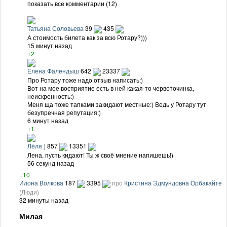
показать все комментарии (12)
Татьяна Соловьева
39
435
А стоимость билета как за всю Ротару?)))
15 минут назад
+2
Елена Фалендыш
642
23337
Про Ротару тоже надо отзыв написать:)
Вот на мое восприятие есть в ней какая-то червоточинка,
неискренность:)
Меня ща тоже тапками закидают местные:) Ведь у Ротару тут
безупречная репутация:)
6 минут назад
+1
Лёля )
857
13351
Лена, пусть кидают! Ты ж своё мнение напишешь!)
56 секунд назад
+10
Илона Волкова
187
3395
про
Кристина Эдмундовна Орбакайте
(Люди)
32 минуты назад
Милая