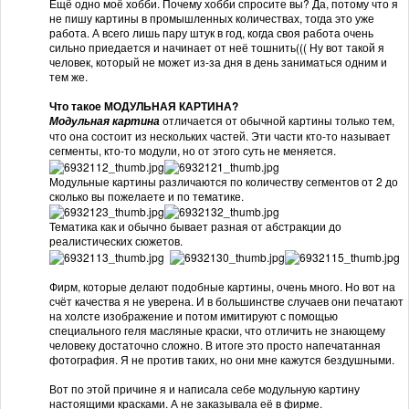
Ещё одно моё хобби. Почему хобби спросите вы? Да, потому что я
не пишу картины в промышленных количествах, тогда это уже
работа. А всего лишь пару штук в год, когда своя работа очень
сильно приедается и начинает от неё тошнить((( Ну вот такой я
человек, который не может из-за дня в день заниматься одним и
тем же.
Что такое МОДУЛЬНАЯ КАРТИНА?
отличается от обычной картины только тем,
Модульная картина
что она состоит из нескольких частей. Эти части кто-то называет
сегменты, кто-то модули, но от этого суть не меняется.
Модульные картины различаются по количеству сегментов от 2 до
сколько вы пожелаете и по тематике.
Тематика как и обычно бывает разная от абстракции до
реалистических сюжетов.
Фирм, которые делают подобные картины, очень много. Но вот на
счёт качества я не уверена. И в большинстве случаев они печатают
на холсте изображение и потом имитируют с помощью
специального геля масляные краски, что отличить не знающему
человеку достаточно сложно. В итоге это просто напечатанная
фотография. Я не против таких, но они мне кажутся бездушными.
Вот по этой причине я и написала себе модульную картину
настоящими красками. А не заказывала её в фирме.