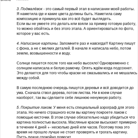
3. Подмалёвок
- это самый первый этап в написании моей работы.
Я наметила где и какие цвета должны быть. Наметила саму
композицию и прикинула как это всё будет выглядеть.
Если вы не умеете это делать или взяли за пример готовую работу,
то можно обойтись и без этого этапа. А ориентироваться по фото,
которое у вас есть.
4. Написание картины.
Запомните раз и навсегда!!! Картину пишут
с фона, а не с мелких деталей. В начале я написала небо, потом
землю, возвышенности и воду.
Солнце пишется после того как небо высохло! Одновременно с
солнцем написала и белую рамочку. Опять ждём когда подсохнет.
Это делается для того чтобы краски не смазывались и не мешались
между собой.
В самую последнюю очередь пишутся деревья и всё доводится до
ума. Сначала ствол дерева, потом листва. Ни в коем случае
наоборот, так вы сделаете себе лишнюю ненужную работу.
5. Покрытие лаком.
У меня есть специальный аэрограф для этого
этапа. Но ничего страшного если вы картину покроете лаком с
помощью кисточки. В этом случае обязательно надо убедиться что
картина полностью высохла. Масляные краски высыхают примерно
в течении 4 дней +- несколько дней или часов. Поэтому пока это
время не прошло лучше не стоит проверять и трогать картину.
Пусть лучше спокойно повесит.