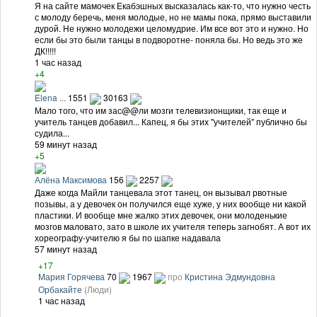
Я на сайте мамочек Екабэшных высказалась как-то, что нужно честь
с молоду беречь, меня молодые, но не мамы пока, прямо выставили
дурой. Не нужно молодежи целомудрие. Им все вот это и нужно. Но
если бы это были танцы в подворотне- поняла бы. Но ведь это же
ДК!!!!!
1 час назад
+4
Elena ...
1551
30163
Мало того, что им зас@@ли мозги телевизионщики, так еще и
учитель танцев добавил... Капец, я бы этих "учителей" публично бы
судила...
59 минут назад
+5
Алёна Максимова
156
2257
Даже когда Майли танцевала этот танец, он вызывал рвотные
позывы, а у девочек он получился еще хуже, у них вообще ни какой
пластики. И вообще мне жалко этих девочек, они молоденькие
мозгов маловато, зато в школе их учителя теперь загнобят. А вот их
хореографу-учителю я бы по шапке надавала
57 минут назад
+17
Мария Горячева
70
1967
про
Кристина Эдмундовна
Орбакайте
(Люди)
1 час назад