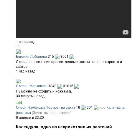
1 час назад
+1
Евгения Лобанова
215
3561
Степан,не все такие просветленные ,как вы в плане тырнета и
сайтов
1 час назад
Степан Морковкин
1349
31016
Ну можно же сходить и ножками).
33 минуты назад
+44
Олеся Чимбиржи Портрет на заказ
16
601
про
Календула
(ноготки)
(Животные и растения)
6 апреля в 23:20
Календула, одно из неприхотливых растений