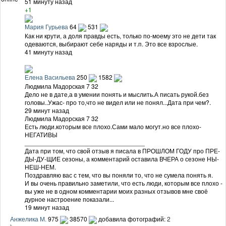
51 минуту назад
+1
Мария Гурьева
64
531
Как ни крути, а доля правды есть, только по-моему это не дети так
одеваются, выбирают себе наряды и т.п. Это все взрослые.
41 минуту назад
Елена Васильева
250
1582
Людмила Мадорская 7 32
Дело не в дате,а в умении понять и мыслить.А писать рукой.без
головы..Ужас- про то,что не видел или не понял...Дата при чем?.
29 минут назад
Людмила Мадорская 7 32
Есть люди.которым все плохо.Сами мало могут.но все плохо-
НЕГАТИВЫ
__________________________________
Дата при том, что свой отзыв я писала в ПРОШЛОМ ГОДУ про ПРЕ-
ДЫ-ДУ-ЩИЕ сезоны, а комментарий оставила ВЧЕРА о сезоне НЫ-
НЕШ-НЕМ.
Поздравляю вас с тем, что вы поняли то, что не сумела понять я.
И вы очень правильно заметили, что есть люди, которым все плохо -
вы уже не в одном комментарии моих разных отзывов мне своё
дурное настроение показали...
19 минут назад
Анжелика М.
975
38570
добавила фотографий:
2