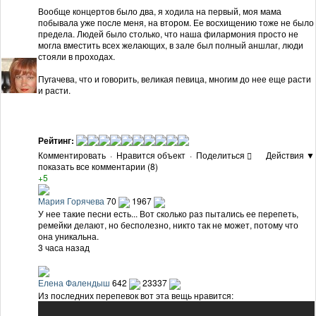
Вообще концертов было два, я ходила на первый, моя мама
побывала уже после меня, на втором. Ее восхищению тоже не было
предела. Людей было столько, что наша филармония просто не
могла вместить всех желающих, в зале был полный аншлаг, люди
стояли в проходах.
Пугачева, что и говорить, великая певица, многим до нее еще расти
и расти.
Рейтинг:
Комментировать
·
Нравится объект
·
Поделиться
Действия ▼
показать все комментарии (8)
+5
Мария Горячева
70
1967
У нее такие песни есть... Вот сколько раз пытались ее перепеть,
ремейки делают, но бесполезно, никто так не может, потому что
она уникальна.
3 часа назад
Елена Фалендыш
642
23337
Из последних перепевок вот эта вещь нравится: