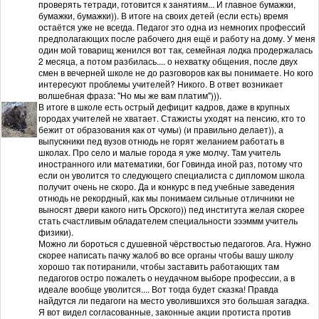
проверять тетради, готовится к занятиям... И главное бумажки,
бумажки, бумажки)). В итоге на своих детей (если есть) время
остаётся уже не всегда. Педагог это одна из немногих профессий
предполагающих после рабочего дня ещё и работу на дому. У меня
один мой товарищ женился вот так, семейная лодка продержалась
2 месяца, а потом разбилась.... о нехватку общения, после двух
смен в вечерней школе не до разговоров как вы понимаете. Но кого
интересуют проблемы учителей? Никого. В ответ возникает
волшебная фраза: "Но мы же вам платим"))).
В итоге в школе есть острый дефицит кадров, даже в крупных
городах учителей не хватает. Стажисты уходят на пенсию, кто то
бежит от образования как от чумы) (и правильно делает)), а
выпускники пед вузов отнюдь не горят желанием работать в
школах. Про село и малые города я уже молчу. Там учитель
иностранного или математики, бог Говинда иной раз, потому что
если он уволится то следующего специалиста с дипломом школа
получит очень не скоро. Да и конкурс в пед учебные заведения
отнюдь не рекордный, как мы понимаем сильные отличники не
выносят двери какого нить Орского)) пед института желая скорее
стать счастливым обладателем специальности эээммм учитель
физики).
Можно ли бороться с душевной чёрствостью педагогов. Ага. Нужно
скорее написать пачку жалоб во все органы чтобы вашу школу
хорошо так потиранили, чтобы заставить работающих там
педагогов остро пожалеть о неудачном выборе профессии, а в
идеале вообще уволится.... Вот тогда будет сказка! Правда
найдутся ли педагоги на место уволившихся это большая загадка.
Я вот видел согласованные, законные акции протиста против