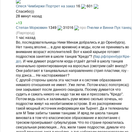
Олеся Чимбиржи Портрет на заказ
16
601
Спасибо)))
28 минут назад
+13
Степан Морковкин
1349
31016
про
Пчелки и Винни Пух танец
(Flapгород)
1 час назад
Во, последовательницы Ники Минаж добрались и до Оренбурга).
Нет танец вполне.... в духе времени) и моды, если не принимать во
внимание возраст исполнителей. Вот к какой карьере готовят
подростков занятия в школе танцев "Кредо"? (
flap.рф/оренбург/Кре­
до)
. И чем думают родители когда отдаёт детей в школу танцев
изначально ориентированную на взрослых (смотрим сайт внизу)?
Они работают в танцевальных направлениях стрип пластики, гоу -
гоу дэнса.... Не настораживает?
С другой стороны школа эта частная и к системе образования
никакого отношения не имеет. Уже легче. Потом класс попотряса))
они закрывают после данного скандала. Посему думается что
судить и сажать никого не надо так же как и прессовать "Кредо".
Потом ведь охать и заламывать руки можно сколько хочешь, но
подростки живут на необитаемом острове. В их распоряжении
такой мощный источник информации как Тырнет. Да и телеканалы
аля М Тиви забиты такими танцами. И вряд ли школа танцев
виновата в том что классическое образование и воспитание с
треском проигрывают субкультурам. Что по стране прокатилась
сексуальная революция... Ага, жили такие подростки, думали что
детей приносит аист в кошёлке, а тут набежали преподаватели из