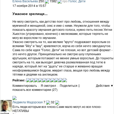
Елена Васильева
250
1582
про
Голос. Дети
17 ноября 2014 в 15:57
Ужасное зрелище...
Не могу смотреть, как детство поет про любовь, отношения между
мужчиной и женщиной, секс и иже с ними. Неужели для того, чтобы
показать красоту звучания детского голоса, нужно петь песню Уитни
Хьюстон (утрировано, конечно) с мелизмами, которые терпеть не
могу во взрослом-то звучании.
Ужасно смотреть на то, как мелкие "круто" подражают взрослым со
всякими "йёу" и "вау", кривляются, корча из себя нечто звезданутое.
Сама по себе идея "Голос. Дети" не плохая, но вот детский формат -
это нечто другое. Принципиально не смотрю шоу глупеньких
крутышек, которым потакают не менее умные взрослые. До тошноты
смотреть на то, как выходит девочка размалеванная под тетю в
наряде, который лет на "дцать" ее старше и жеманно вращая
неоформившимся бедром, жмурит глаза, вещая про любовь между
тётями и дядями на англицком.
Рейтинг:
Комментировать
·
Я смотрел
·
Поделиться
Действия ▼
показать все комментарии (27)
Людмила Мадорская
7
32
Есть люди.которым все плохо.Сами мало могут.но все плохо-
НЕГАТИВЫ
online