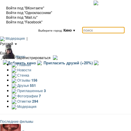
Войти под "ВКонтакте"
Войти под "Одноклассники"
Войти под "Mail.ru"
Войти под "Facebook"
Кино
▼
Выберите город:
Модерация
|
Русский
|
Еще
Меню
|
Войти / Зарегистрироваться
Добавить кино
Пригласить друзей (+20%)
Главная
Новости
Стенка
Отзывы
156
Друзья
551
Приглашенные
3
Фотографии
7
Отметки
294
Модерация
Последние фильмы