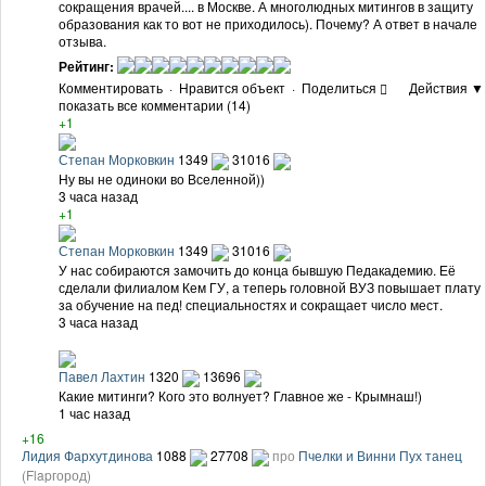
сокращения врачей.... в Москве. А многолюдных митингов в защиту
образования как то вот не приходилось). Почему? А ответ в начале
отзыва.
Рейтинг:
Комментировать
·
Нравится объект
·
Поделиться
Действия ▼
показать все комментарии (14)
+1
Степан Морковкин
1349
31016
Ну вы не одиноки во Вселенной))
3 часа назад
+1
Степан Морковкин
1349
31016
У нас собираются замочить до конца бывшую Педакадемию. Её
сделали филиалом Кем ГУ, а теперь головной ВУЗ повышает плату
за обучение на пед! специальностях и сокращает число мест.
3 часа назад
Павел Лахтин
1320
13696
Какие митинги? Кого это волнует? Главное же - Крымнаш!)
1 час назад
+16
Лидия Фархутдинова
1088
27708
про
Пчелки и Винни Пух танец
(Flapгород)