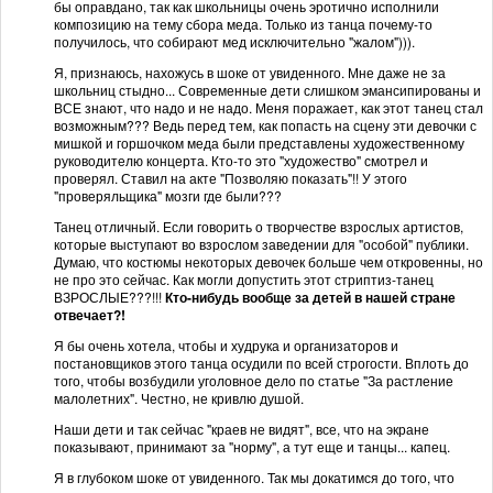
бы оправдано, так как школьницы очень эротично исполнили
композицию на тему сбора меда. Только из танца почему-то
получилось, что собирают мед исключительно "жалом"))).
Я, признаюсь, нахожусь в шоке от увиденного. Мне даже не за
школьниц стыдно... Современные дети слишком эмансипированы и
ВСЕ знают, что надо и не надо. Меня поражает, как этот танец стал
возможным??? Ведь перед тем, как попасть на сцену эти девочки с
мишкой и горшочком меда были представлены художественному
руководителю концерта. Кто-то это "художество" смотрел и
проверял. Ставил на акте "Позволяю показать"!! У этого
"проверяльщика" мозги где были???
Танец отличный. Если говорить о творчестве взрослых артистов,
которые выступают во взрослом заведении для "особой" публики.
Думаю, что костюмы некоторых девочек больше чем откровенны, но
не про это сейчас. Как могли допустить этот стриптиз-танец
ВЗРОСЛЫЕ???!!!
Кто-нибудь вообще за детей в нашей стране
отвечает?!
Я бы очень хотела, чтобы и худрука и организаторов и
постановщиков этого танца осудили по всей строгости. Вплоть до
того, чтобы возбудили уголовное дело по статье "За растление
малолетних". Честно, не кривлю душой.
Наши дети и так сейчас "краев не видят", все, что на экране
показывают, принимают за "норму", а тут еще и танцы... капец.
Я в глубоком шоке от увиденного. Так мы докатимся до того, что