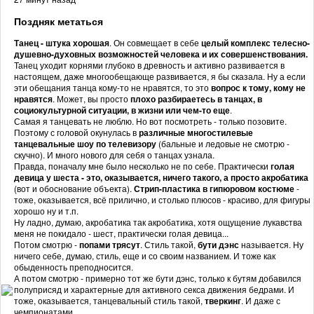
Поздняк метаться
Танец - штука хорошая
. Он совмещает в себе
целый комплекс телесно-
душевно-духовных возможностей человека и их совершенствования.
Танец уходит корнями глубоко в древность и активно развивается в
настоящем, даже многообещающе развивается, я бы сказала. Ну а если
эти обещания танца кому-то не нравятся, то это
вопрос к тому, кому не
нравятся
. Может, вы просто
плохо разбираетесь в танцах, в
социокультурной ситуации, в жизни или чем-то еще
.
Самая я танцевать не люблю. Но вот посмотреть - только позовите.
Поэтому с головой окунулась в
различные многостилевые
танцевальные шоу по телевизору
(бальные и ледовые не смотрю -
скучно). И много нового для себя о танцах узнала.
Правда, поначалу мне было несколько не по себе. Практически
голая
девица у шеста - это, оказывается, ничего такого, а просто акробатика
(вот и обоснование объекта).
Стрип-пластика в гипюровом костюме
-
тоже, оказывается, всё прилично, и столько плюсов - красиво, для фигуры
хорошо ну и т.п.
Ну ладно, думаю, акробатика так акробатика, хотя ощущение лукавства
меня не покидало - шест, практически голая девица...
Потом смотрю -
попами трясут
. Стиль такой,
бути дэнс
называется. Ну
ничего себе, думаю, стиль, еще и со своим названием. И тоже как
обыденность преподносится.
А потом смотрю - примерно тот же бути дэнс, только к бутям добавился
полуприсяд и характерные для активного секса движения бедрами. И
тоже, оказывается, танцевальный стиль такой,
тверкинг
. И даже с
чемпионатами.