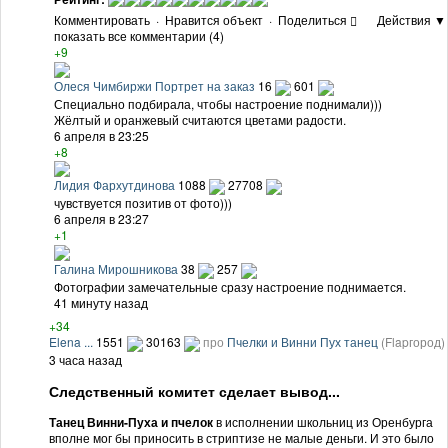
Комментировать
·
Нравится объект
·
Поделиться
Действия ▼
показать все комментарии (4)
+9
Олеся Чимбиржи Портрет на заказ
16
601
Специально подбирала, чтобы настроение поднимали)))
Жёлтый и оранжевый считаются цветами радости.
6 апреля в 23:25
+8
Лидия Фархутдинова
1088
27708
чувствуется позитив от фото)))
6 апреля в 23:27
+1
Галина Мирошникова
38
257
Фотографии замечательные сразу настроение поднимается.
41 минуту назад
+34
Elena ...
1551
30163
про
Пчелки и Винни Пух танец
(Flapгород)
3 часа назад
Следственный комитет сделает вывод...
Танец Винни-Пуха и пчелок
в исполнении школьниц из Оренбурга
вполне мог бы приносить в стриптизе не малые деньги. И это было