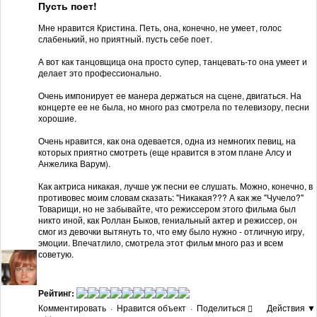
Пусть поет!
Мне нравится Кристина. Петь, она, конечно, не умеет, голос
слабенький, но приятный. пусть себе поет.
А вот как танцовщица она просто супер, танцевать-то она умеет и
делает это профессионально.
Очень импонирует ее манера держаться на сцене, двигаться. На
концерте ее не была, но много раз смотрела по телевизору, песни
хорошие.
Очень нравится, как она одевается, одна из немногих певиц, на
которых приятно смотреть (еще нравится в этом плане Алсу и
Анжелика Варум).
Как актриса никакая, лучше уж песни ее слушать. Можно, конечно, в
противовес моим словам сказать: "Никакая??? А как же "Чучело?"
Товарищи, но не забывайте, что режиссером этого фильма был
никто иной, как Роллан Быков, гениальный актер и режиссер, он
смог из девочки вытянуть то, что ему было нужно - отличную игру,
эмоции. Впечатлило, смотрела этот фильм много раз и всем
советую.
Рейтинг:
Комментировать
·
Нравится объект
·
Поделиться
Действия ▼