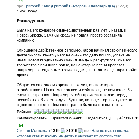
+11
про
Григорий Лепс (Григо́рий Ви́кторович Лепсверидзе)
(Люди)
1 час назад
Равнодушна...
Была на его концерте один-единственный раз, лет 5 назад, в
Новосибирске. Сама бы сроду не пошла, просто составила
компанию.
Отношение двойственное. Я помню, как он начинал свою певческую
деятельность, как-то у него не очень это дело пошло, успеха не
имел. Потом кардинально сменил имидж и раскрутился. Мне его
творчество в принципе ровно, но некоторые песни нравятся,
например, легендарные "Рюмка водки", "Натали" и еще пара-тройка
других.
Общается он с залом хорошо, не хамит, как некоторые,
отрабатывает. Но вот манера вести себя на сцене немного, я бы
сказала, странная. Например, чтобы прочистить голос, перед
песней отхлебывает воду из бутылки, полощет горло и тут же на
сцене сплевывает. Немного странно было на это смотреть.
Рейтинг:
Комментировать
·
Нравится объект
·
Поделиться
Действия ▼
+54
Степан Морковкин
1349
31016
про
Нам не нужна школа,
которая ставит ярлыки на детях и унижает их достоинство.