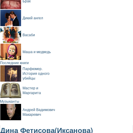
Брак
Дикий ангел
Васаби
Маша и медведь
Последние книги
Парфюмер.
История одного
убийцы
Мастер и
Маргарита
Музыканты
Андрей Вадимович
Макаревич
Дина Фетисова(Иксанова)