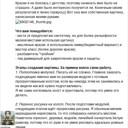
Краски я не боялась с детства, поэтому начинать мне было не
страшно. А даже было интересно получится ли. Конечным своим
результатом я лично горжусь))) Вот она моя собственная картина,
написанная моими руками.
Что вам понадобится:
- кисти (я предпочитаю синтетику, но для более рельефности
мазков местами использую щетину)
- масляные краски. я использовала гамму(бюджетный вариант) и
мастер класс (более дорогие краски).
- разбавитель "тройник"
- лак даммарный для закрепления краски и защиты.
Этапы создания картины. За пример взяла свою работу.
1. Подготовка модулей
. Писать её не сложно. Главное заказать
подходящие именно вам по размерам модули с готовым
прогрунтованным холстом, если вы никогда этим не занимались и
не видели как всё нужно подготавливать.
Я же сама натягивала холст и грунтовала, потому что умею это
делать.
2. Перенос рисунка на холст.
После подготовки модулей,
следующим этапом идёт прорисовка рисунка. Я обычным мягким
карандашом нарисовала, то что собираюсь написать маслом.
Наметила горизонт, деревья, водоём, линейкой начертила белую
рамочку, потому что от руки я не умею рисовать идеально ровные
линии.
online