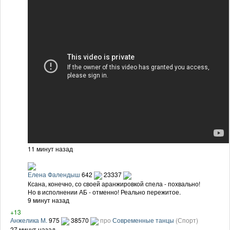
11 минут назад
Елена Фалендыш
642
23337
Ксана, конечно, со своей аранжировкой спела - похвально!
Но в исполнении АБ - отменно! Реально пережитое.
9 минут назад
+13
Анжелика М.
975
38570
про
Современные танцы
(Спорт)
27 минут назад