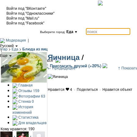
Войти под "ВКонтакте"
Войти под "Одноклассники"
Войти под "Mail.ru"
Войти под "Facebook"
Еда
▼
Выберите город:
Модерация
|
Русский
Flap
>
Еда
>
Блюда из яиц
|
Яичница
/
Еще
|
Войти / Зарегистрироваться
Добавить объект
Пригласить друзей (+20%)
← Предыдущее
↑ Показать
Главная
Нравится
4
·
Поделиться
·
Нравится объект
Отзывы
159
Фотографии
63
Стенка
0
История
изменений
Статистика
Для владельцев
190
Кому нравится:
1
1