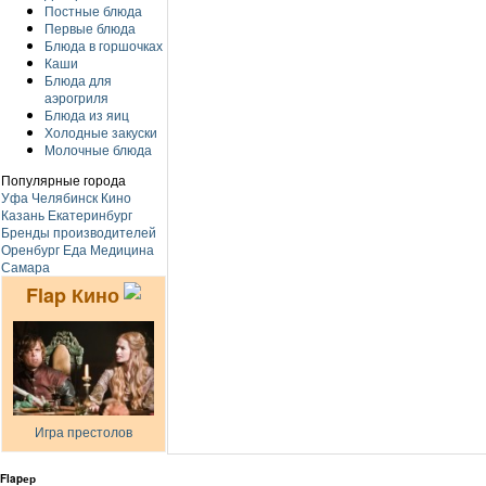
Постные блюда
Первые блюда
Блюда в горшочках
Каши
Блюда для
аэрогриля
Блюда из яиц
Холодные закуски
Молочные блюда
Популярные города
Уфа
Челябинск
Кино
Казань
Екатеринбург
Бренды производителей
Оренбург
Еда
Медицина
Самара
Flap Кино
Игра престолов
Flapер