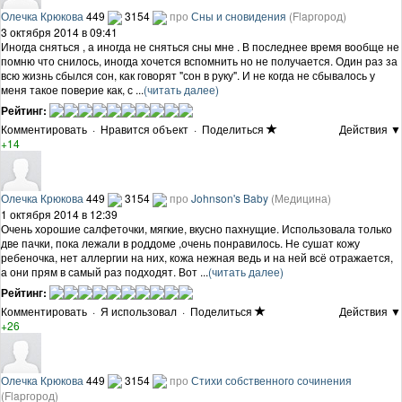
Олечка Крюкова
449
3154
про
Сны и сновидения
(Flapгород)
3 октября 2014 в 09:41
Иногда сняться , а иногда не сняться сны мне . В последнее время вообще не
помню что снилось, иногда хочется вспомнить но не получается. Один раз за
всю жизнь сбылся сон, как говорят "сон в руку". И не когда не сбывалось у
меня такое поверие как, с ...
(читать далее)
Рейтинг:
Комментировать
·
Нравится объект
·
Поделиться
Действия ▼
+14
Олечка Крюкова
449
3154
про
Johnson's Baby
(Медицина)
1 октября 2014 в 12:39
Очень хорошие салфеточки, мягкие, вкусно пахнущие. Использовала только
две пачки, пока лежали в роддоме ,очень понравилось. Не сушат кожу
ребеночка, нет аллергии на них, кожа нежная ведь и на ней всё отражается,
а они прям в самый раз подходят. Вот ...
(читать далее)
Рейтинг:
Комментировать
·
Я использовал
·
Поделиться
Действия ▼
+26
Олечка Крюкова
449
3154
про
Стихи собственного сочинения
(Flapгород)