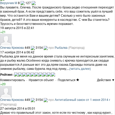
Верунчик М
8
127
Вы лукавите, Олечка. После гражданского брака редко отношения переходят
в законный брак. А если представить себе, что ваш сожитель ушёл в лучший
мир. Что останется Вам и вашим детям? Сколько у него было законных
браков, детей? А это ваши конкуренты в наследстве. С чем Вы станетесь?
Трусость и безответственность мужчин поражает.
19 августа 2015 в 22:41
+21
Олечка Крюкова
449
3154
про
Рыбалка
(Flapгород)
17 ноября 2014 в 06:42
Рыбалка для меня на данное время стала скучным не интересным занятием,
да и рыбку жалко.Особенно когда снимать с крючка приходится,аж сердце
разрывается.А раньше вот это да,прям сказка.Однажды попала даже на
зимнюю рыбалку, сама бурила лед под лунку,...
(читать далее)
Рейтинг:
Комментировать
·
Нравится объект
·
Поделиться
Действия ▼
+20
Олечка Крюкова
449
3154
про
Антитабачный закон от 1 июня 2014 г
(Flapгород)
27 октября 2014 в 05:01
Думаю что правильный этот закон, хотя если по честному , как народ курил ,