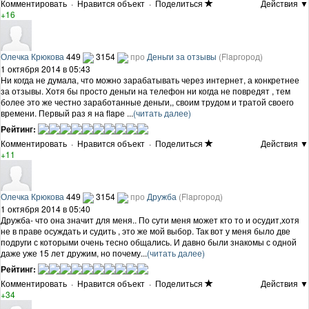
Комментировать
·
Нравится объект
·
Поделиться
Действия ▼
+16
Олечка Крюкова
449
3154
про
Деньги за отзывы
(Flapгород)
1 октября 2014 в 05:43
Ни когда не думала, что можно зарабатывать через интернет, а конкретнее
за отзывы. Хотя бы просто деньги на телефон ни когда не повредят , тем
более это же честно заработанные деньги,, своим трудом и тратой своего
времени. Первый раз я на flapе ...
(читать далее)
Рейтинг:
Комментировать
·
Нравится объект
·
Поделиться
Действия ▼
+11
Олечка Крюкова
449
3154
про
Дружба
(Flapгород)
1 октября 2014 в 05:40
Дружба- что она значит для меня.. По сути меня может кто то и осудит,хотя
не в праве осуждать и судить , это же мой выбор. Так вот у меня было две
подруги с которыми очень тесно общались. И давно были знакомы с одной
даже уже 15 лет дружим, но почему...
(читать далее)
Рейтинг:
Комментировать
·
Нравится объект
·
Поделиться
Действия ▼
+34