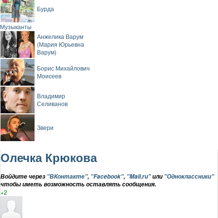
Бурда
Музыканты
Анжелика Варум
(Мария Юрьевна
Варум)
Борис Михайлович
Моисеев
Владимир
Селиванов
Звери
Олечка Крюкова
Войдите через
"ВКонтакте"
,
"Facebook"
,
"Mail.ru"
или
"Одноклассники"
чтобы иметь возможность оставлять сообщения.
+2