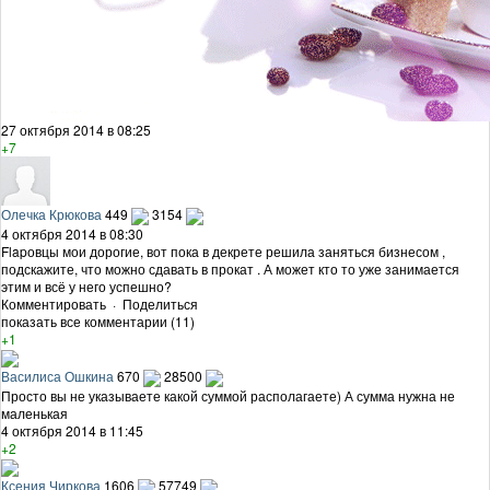
27 октября 2014 в 08:25
+7
Олечка Крюкова
449
3154
4 октября 2014 в 08:30
Flapовцы мои дорогие, вот пока в декрете решила заняться бизнесом ,
подскажите, что можно сдавать в прокат . А может кто то уже занимается
этим и всё у него успешно?
Комментировать
·
Поделиться
показать все комментарии (11)
+1
Василиса Ошкина
670
28500
Просто вы не указываете какой суммой располагаете) А сумма нужна не
маленькая
4 октября 2014 в 11:45
+2
Ксения Чиркова
1606
57749