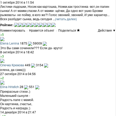
1 октября 2014 в 11:54
Листики-ладошки, Носик как картошка, Ножки,как тростинка -вот,он папин
сынка! А от мамки,глазки А от мамки- щёчки, Да одно вот ушко Бровки
рыжеваты- не пойму, в кого же?! Голос звонкий, звонкий, И уже характер...
Всех разбудит сынка, ведь сегодня ...
(читать далее)
Рейтинг:
Комментировать
·
Нравится объект
·
Поделиться
Действия ▼
+5
Elena Lenina
1875
59009
Это Вы сами сочинили??? Если да- круто!
8 октября 2014 в 18:42
+3
Олечка Крюкова
449
3154
елена, да сама)))
27 октября 2014 в 04:56
+2
Elina Hristich
28
551
Прекрасные стихи.:)
Маленький сынуля -
Радость папе с мамой.
Он картинка, счастье,
Радость и награда.:)
14 декабря 2014 в 21:47