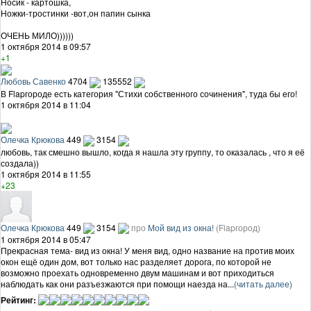
Носик - картошка,
Ножки-тростинки -вот,он папин сынка
ОЧЕНЬ МИЛО))))))
1 октября 2014 в 09:57
+1
Любовь Савенко
4704
135552
В Flapгороде есть категория "Стихи собственного сочинения", туда бы его!
1 октября 2014 в 11:04
Олечка Крюкова
449
3154
любовь, так смешно вышло, когда я нашла эту группу, то оказалась , что я её
создала))
1 октября 2014 в 11:55
+23
Олечка Крюкова
449
3154
про
Мой вид из окна!
(Flapгород)
1 октября 2014 в 05:47
Прекрасная тема- вид из окна! У меня вид, одно название на против моих
окон ещё один дом, вот только нас разделяет дорога, по которой не
возможно проехать одновременно двум машинам и вот приходиться
наблюдать как они разъезжаются при помощи наезда на...
(читать далее)
Рейтинг: