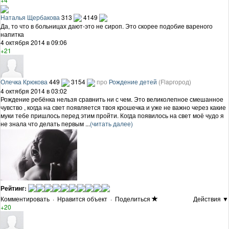
Наталья Щербакова
313
4149
Да, то что в больницах дают-это не сироп. Это скорее подобие вареного
напитка
4 октября 2014 в 09:06
+21
Олечка Крюкова
449
3154
про
Рождение детей
(Flapгород)
4 октября 2014 в 03:02
Рождение ребёнка нельзя сравнить ни с чем. Это великолепное смешанное
чувство , когда на свет появляется твоя крошечка и уже не важно через какие
муки тебе пришлось перед этим пройти. Когда появилось на свет моё чудо я
не знала что делать первым ...
(читать далее)
Рейтинг:
Комментировать
·
Нравится объект
·
Поделиться
Действия ▼
+20