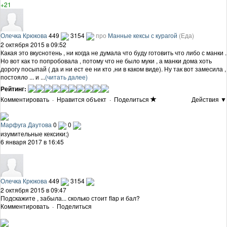
+21
Олечка Крюкова
449
3154
про
Манные кексы с курагой
(Еда)
2 октября 2015 в 09:52
Какая это вкуснотень , ни когда не думала что буду готовить что либо с манки .
Но вот как то попробовала , потому что не было муки , а манки дома хоть
дорогу посыпай ( да и ни ест ее ни кто ,ни в каком виде). Ну так вот замесила ,
постояло ... и ...
(читать далее)
Рейтинг:
Комментировать
·
Нравится объект
·
Поделиться
Действия ▼
Марфуга Даутова
0
0
изумительные кексики;)
6 января 2017 в 16:45
Олечка Крюкова
449
3154
2 октября 2015 в 09:47
Подскажите , забыла... сколько стоит flap и бал?
Комментировать
·
Поделиться