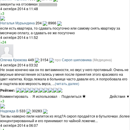
аккаунты на отзовиках ))))))))))))))))
4 октября 2014 в 11:48
+3
Наталья Мурындина
204
8966
если есть квартира, то сдавать посуточно или самому снять квартиру за
месячную оплату, а сдавать ее же посуточно
4 октября 2014 в 11:52
+24
Олечка Крюкова
449
3154
про
Сироп шиповника
(Медицина)
4 октября 2014 в 03:32
Не знаю конечно как он по витаминности, но вкус у него противный. Очень не
вкусные впечатления остались у меня после принятия этого красивого на
цвет напитка. Когда лежала в больнице часто давали его, я попробовала его
и ощутила всю мерзость вкуса, ...
(читать далее)
Рейтинг:
Комментировать
·
Я использовал
·
Поделиться
Действия ▼
+3
Надежда В
533
30283
Так вы наверно пили напиток из ягод?А сироп продаётся в бутылочках ,более
концентрированный и его принимают по чайной ложечке...
4 октября 2014 в 06:07
+4