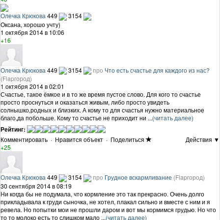
Олечка Крюкова
449
3154
Оксана, хорошо учту)
1 октября 2014 в 10:06
+16
Олечка Крюкова
449
3154
про
Что есть счастье для каждого из нас?
(Flapгород)
1 октября 2014 в 02:01
Счастье, такое ёмкое и в то же время пустое слово. Для кого то счастье
просто проснуться и оказаться живым, либо просто увидеть
солнышко,родных и близких. А кому то для счастья нужно материальное
благо,да побольше. Кому то счастье не приходит ни ...
(читать далее)
Рейтинг:
Комментировать
·
Нравится объект
·
Поделиться
Действия ▼
+25
Олечка Крюкова
449
3154
про
Грудное вскармливание
(Flapгород)
30 сентября 2014 в 08:19
Ни когда бы не подумала, что кормление это так прекрасно. Очень долго
прикладывала к груди сыночка, не хотел, плакал сильно и вместе с ним и я
ревела. Но попытки мои не прошли даром и вот мы кормимся грудью. Но что
то то молоко есть то слишком мало ...
(читать далее)