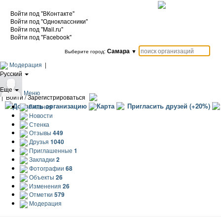
Войти под "ВКонтакте"
Войти под "Одноклассники"
Войти под "Mail.ru"
Войти под "Facebook"
Самара
▼
Выберите город:
Модерация
|
Русский
|
Еще
Меню
|
Войти / Зарегистрироваться
Добавить организацию
Карта
Пригласить друзей (+20%)
Главная
Новости
Стенка
Отзывы
449
Друзья
1040
Приглашенные
1
Закладки
2
Фотографии
68
Объекты
26
Изменения
26
Отметки
579
Модерация