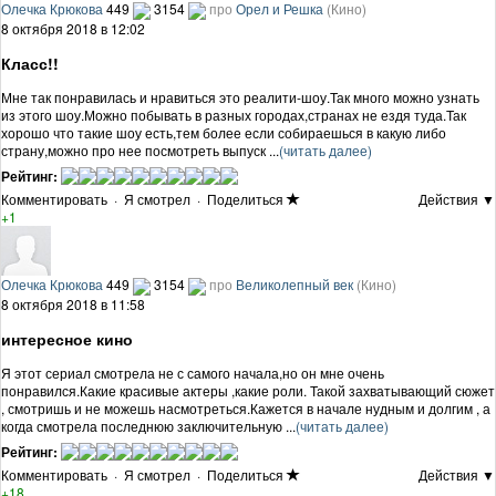
Олечка Крюкова
449
3154
про
Орел и Решка
(Кино)
8 октября 2018 в 12:02
Класс!!
Мне так понравилась и нравиться это реалити-шоу.Так много можно узнать
из этого шоу.Можно побывать в разных городах,странах не ездя туда.Так
хорошо что такие шоу есть,тем более если собираешься в какую либо
страну,можно про нее посмотреть выпуск ...
(читать далее)
Рейтинг:
Комментировать
·
Я смотрел
·
Поделиться
Действия ▼
+1
Олечка Крюкова
449
3154
про
Великолепный век
(Кино)
8 октября 2018 в 11:58
интересное кино
Я этот сериал смотрела не с самого начала,но он мне очень
понравился.Какие красивые актеры ,какие роли. Такой захватывающий сюжет
, смотришь и не можешь насмотреться.Кажется в начале нудным и долгим , а
когда смотрела последнюю заключительную ...
(читать далее)
Рейтинг:
Комментировать
·
Я смотрел
·
Поделиться
Действия ▼
+18