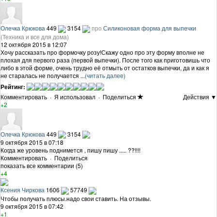
Олечка Крюкова
449
3154
про
Силиконовая форма для выпечки
(Техника и все для дома)
12 октября 2015 в 12:07
Хочу рассказать про формочку розу!Скажу одно про эту форму вполне не
плохая для первого раза (первой выпечки). После того как приготовишь что
либо в этой форме, очень трудно её отмыть от остатков выпечки, да и как я
не старалась не получается ...
(читать далее)
Рейтинг:
Комментировать
·
Я использовал
·
Поделиться
Действия ▼
+2
Олечка Крюкова
449
3154
9 октября 2015 в 07:18
Когда же уровень поднимется , пишу пишу ..... ??!!!!
Комментировать
·
Поделиться
показать все комментарии (5)
+4
Ксения Чиркова
1606
57749
Чтобы получать плюсы.надо свои ставить. На отзывы.
9 октября 2015 в 07:42
+1