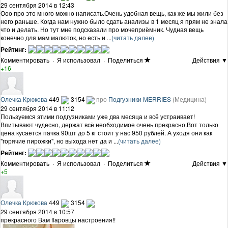
29 сентября 2014 в 12:43
Ооо про это много можно написать.Очень удобная вещь, как же мы жили без
него раньше. Когда нам нужно было сдать анализы в 1 месяц я прям не знала
что и делать. Но тут мне подсказали про мочеприёмник. Чудная вещь
конечно для мам малюток, но есть и ...
(читать далее)
Рейтинг:
Комментировать
·
Я использовал
·
Поделиться
Действия ▼
+16
Олечка Крюкова
449
3154
про
Подгузники MERRIES
(Медицина)
29 сентября 2014 в 11:12
Пользуемся этими подгузниками уже два месяца и всё устраивает!
Впитывают чудесно, держат всё необходимое очень прекрасно.Вот только
цена кусается пачка 90шт до 5 кг стоит у нас 950 рублей. А уходя они как
"горячие пирожки", но выхода нет да и ...
(читать далее)
Рейтинг:
Комментировать
·
Я использовал
·
Поделиться
Действия ▼
+5
Олечка Крюкова
449
3154
29 сентября 2014 в 10:57
прекрасного Вам flapовцы настроения!!