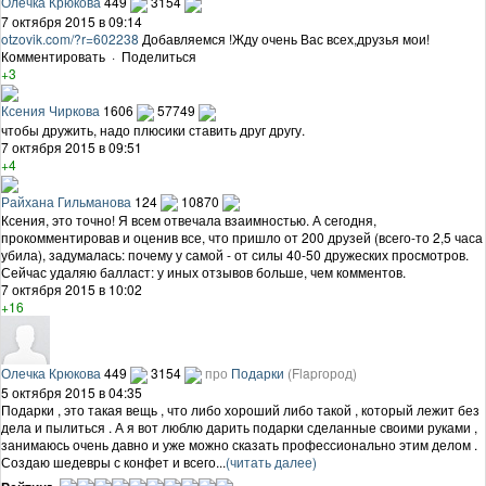
Олечка Крюкова
449
3154
7 октября 2015 в 09:14
otzovik.com/?r=602238
Добавляемся !Жду очень Вас всех,друзья мои!
Комментировать
·
Поделиться
+3
Ксения Чиркова
1606
57749
чтобы дружить, надо плюсики ставить друг другу.
7 октября 2015 в 09:51
+4
Райхана Гильманова
124
10870
Ксения, это точно! Я всем отвечала взаимностью. А сегодня,
прокомментировав и оценив все, что пришло от 200 друзей (всего-то 2,5 часа
убила), задумалась: почему у самой - от силы 40-50 дружеских просмотров.
Сейчас удаляю балласт: у иных отзывов больше, чем комментов.
7 октября 2015 в 10:02
+16
Олечка Крюкова
449
3154
про
Подарки
(Flapгород)
5 октября 2015 в 04:35
Подарки , это такая вещь , что либо хороший либо такой , который лежит без
дела и пылиться . А я вот люблю дарить подарки сделанные своими руками ,
занимаюсь очень давно и уже можно сказать профессионально этим делом .
Создаю шедевры с конфет и всего...
(читать далее)