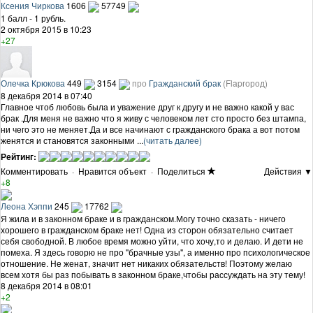
Ксения Чиркова
1606
57749
1 балл - 1 рубль.
2 октября 2015 в 10:23
+27
Олечка Крюкова
449
3154
про
Гражданский брак
(Flapгород)
8 декабря 2014 в 07:40
Главное чтоб любовь была и уважение друг к другу и не важно какой у вас
брак .Для меня не важно что я живу с человеком лет сто просто без штампа,
ни чего это не меняет.Да и все начинают с гражданского брака а вот потом
женятся и становятся законными ...
(читать далее)
Рейтинг:
Комментировать
·
Нравится объект
·
Поделиться
Действия ▼
+8
Леона Хэппи
245
17762
Я жила и в законном браке и в гражданском.Могу точно сказать - ничего
хорошего в гражданском браке нет! Одна из сторон обязательно считает
себя свободной. В любое время можно уйти, что хочу,то и делаю. И дети не
помеха. Я здесь говорю не про "брачные узы", а именно про психологическое
отношение. Не женат, значит нет никаких обязательств! Поэтому желаю
всем хотя бы раз побывать в законном браке,чтобы рассуждать на эту тему!
8 декабря 2014 в 08:01
+2