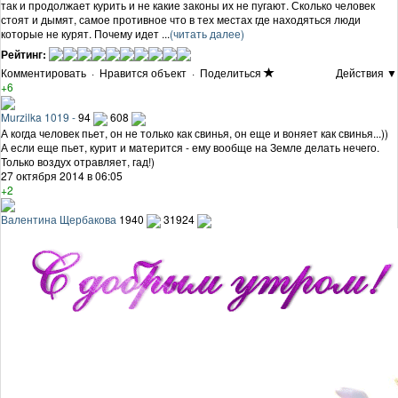
так и продолжает курить и не какие законы их не пугают. Сколько человек
стоят и дымят, самое противное что в тех местах где находяться люди
которые не курят. Почему идет ...
(читать далее)
Рейтинг:
Комментировать
·
Нравится объект
·
Поделиться
Действия ▼
+6
Murzilka 1019 -
94
608
А когда человек пьет, он не только как свинья, он еще и воняет как свинья...))
А если еще пьет, курит и матерится - ему вообще на Земле делать нечего.
Только воздух отравляет, гад!)
27 октября 2014 в 06:05
+2
Валентина Щербакова
1940
31924