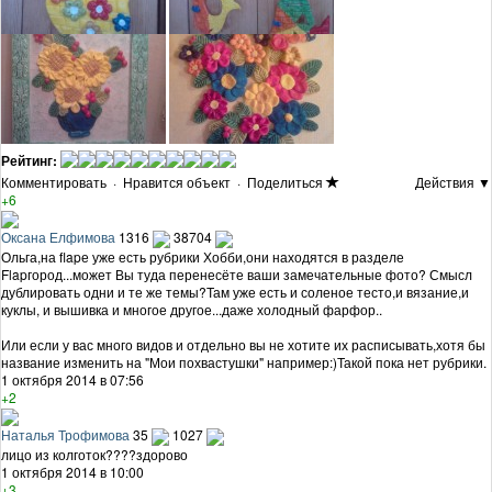
Рейтинг:
Комментировать
·
Нравится объект
·
Поделиться
Действия ▼
+6
Оксана Елфимова
1316
38704
Ольга,на flapе уже есть рубрики Хобби,они находятся в разделе
Flapгород...может Вы туда перенесёте ваши замечательные фото? Смысл
дублировать одни и те же темы?Там уже есть и соленое тесто,и вязание,и
куклы, и вышивка и многое другое...даже холодный фарфор..
Или если у вас много видов и отдельно вы не хотите их расписывать,хотя бы
название изменить на "Мои похвастушки" например:)Такой пока нет рубрики.
1 октября 2014 в 07:56
+2
Наталья Трофимова
35
1027
лицо из колготок????здорово
1 октября 2014 в 10:00
+3