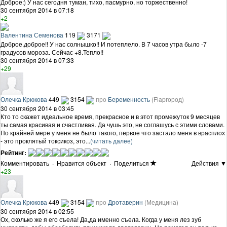
Доброе:) У нас сегодня туман, тихо, пасмурно, но торжественно!
30 сентября 2014 в 07:18
+2
Валентина Семенова
119
3171
Доброе,доброе!! У нас солнышко!! И потеплело. В 7 часов утра было -7
градусов мороза. Сейчас +8.Тепло!!
30 сентября 2014 в 07:33
+29
Олечка Крюкова
449
3154
про
Беременность
(Flapгород)
30 сентября 2014 в 03:45
Кто то скажет идеальное время, прекрасное и в этот промежуток 9 месяцев
ты самая красивая и счастливая. Да чушь это, не соглашусь с этими словами.
По крайней мере у меня не было такого, первое что застало меня в врасплох
- это проклятый токсикоз, это...
(читать далее)
Рейтинг:
Комментировать
·
Нравится объект
·
Поделиться
Действия ▼
+23
Олечка Крюкова
449
3154
про
Дротаверин
(Медицина)
30 сентября 2014 в 02:55
Ох, сколько же я его съела! Да,да именно съела. Когда у меня лез зуб