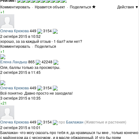
Рейтинг:
Комментировать
·
Нравится объект
·
Поделиться
Действия ▼
+1
Олечка Крюкова
449
3154
2 октября 2015 в 10:52
хорошо, за за каждый отзыв - 1 бал? или нет?
Комментировать
·
Поделиться
+1
Елена Ландыш
865
42248
Оля, баллы только за просмотры.
2 октября 2015 в 11:45
Олечка Крюкова
449
3154
Всё понятно .Давно просто не заходила!
3 октября 2015 в 10:35
+21
Олечка Крюкова
449
3154
про
Баклажан
(Животные и растения)
2 октября 2015 в 10:01
Баклажан- что могу сказать про тебя я, да нравишься ты мне , только конечно
с майонезом да с чесночком , и в масле обжаренный. И что бы прям