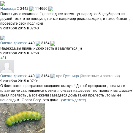
Надежда С
2442
114650
Плюсы дело взаимное :)), последнее время тут народ вообще убирает из
друзей тех кто не плюсует, так как например редко заходит, и такое бывает,
проверьте свои подписки
9 октября 2015 в 07:43
Олечка Крюкова
449
3154
Надежда,вы правы,нужно сесть и задуматься )))
9 октября 2015 в 07:58
+21
Олечка Крюкова
449
3154
про
Гусеница
(Животные и растения)
9 октября 2015 в 07:01
О боже какое прекрасное создание скажу я!! Да всё прекрасно , пока мы в
платную не сталкиваемся с этим , ползает на дереве , по травке и мы думаем
какая прелесть , а вот ежели заведется дома такая прелесть , то мы ее
ненавидим . Слава Богу , что дома...
(читать далее)