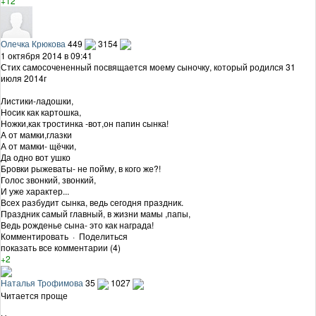
+12
Олечка Крюкова
449
3154
1 октября 2014 в 09:41
Стих самосочененный посвящается моему сыночку, который родился 31
июля 2014г
Листики-ладошки,
Носик как картошка,
Ножки,как тростинка -вот,он папин сынка!
А от мамки,глазки
А от мамки- щёчки,
Да одно вот ушко
Бровки рыжеваты- не пойму, в кого же?!
Голос звонкий, звонкий,
И уже характер...
Всех разбудит сынка, ведь сегодня праздник.
Праздник самый главный, в жизни мамы ,папы,
Ведь рожденье сына- это как награда!
Комментировать
·
Поделиться
показать все комментарии (4)
+2
Наталья Трофимова
35
1027
Читается проще