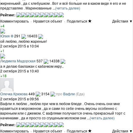
жирненький , да с хлебушком . Вот и всё больше ни в каком виде я его и не
представляю . Маринованные ...
(читать далее)
Рейтинг:
Комментировать
·
Нравится объект
·
Поделиться
Действия ▼
+4
Юлия Ф
291
16403
ой люблю, люблю жареные!
2 октября 2015 в 10:04
+1
Людмила Мадорская
537
14338
а я делаю баклажан с кабачком икру..
2 октября 2015 в 10:40
+18
Олечка Крюкова
449
3154
про
Вафли
(Еда)
2 октября 2015 в 09:56
Вафли я люблю , люблю при чем в любом блюде . Очень очень они мне
нравяться в мороженом , да и сами по себе очень вкусны особенно с
вареньем или с джемом. С вафлями получается очень прекрасный торт с
начинками , да и просто со сгущеным молоком они ...
(читать далее)
Рейтинг:
Комментировать
·
Нравится объект
·
Поделиться
Действия ▼