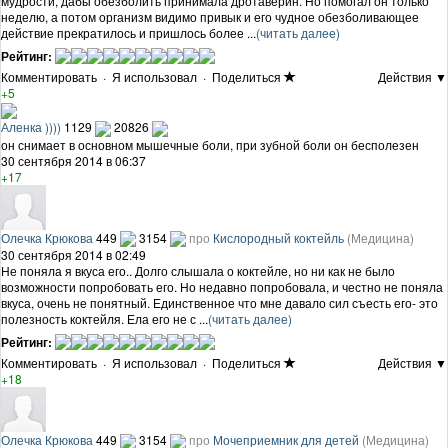
мудрости, дабы обезболить принимала дротаверин. Но помогал он только
неделю, а потом организм видимо привык и его чудное обезболивающее
действие прекратилось и пришлось более ...
(читать далее)
Рейтинг:
Комментировать
·
Я использовал
·
Поделиться
Действия ▼
+5
Аленка ))))
1129
20826
он снимает в основном мышечные боли, при зубной боли он бесполезен
30 сентября 2014 в 06:37
+17
Олечка Крюкова
449
3154
про
Кислородный коктейль
(Медицина)
30 сентября 2014 в 02:49
Не поняла я вкуса его.. Долго слышала о коктейле, но ни как не было
возможности попробовать его. Но недавно попробовала, и честно не поняла
вкуса, очень не понятный. Единственное что мне давало сил съесть его- это
полезность коктейля. Ела его не с ...
(читать далее)
Рейтинг:
Комментировать
·
Я использовал
·
Поделиться
Действия ▼
+18
Олечка Крюкова
449
3154
про
Мочеприемник для детей
(Медицина)