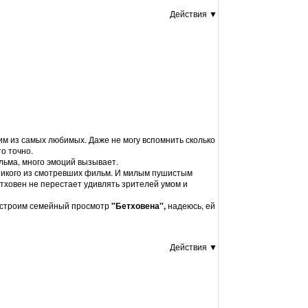
Действия ▼
м из самых любимых. Даже не могу вспомнить сколько
то точно.
льма, много эмоций вызывает.
никого из смотревших фильм. И милым пушистым
етховен не перестает удивлять зрителей умом и
 устроим семейный просмотр
"Бетховена",
надеюсь, ей
Действия ▼