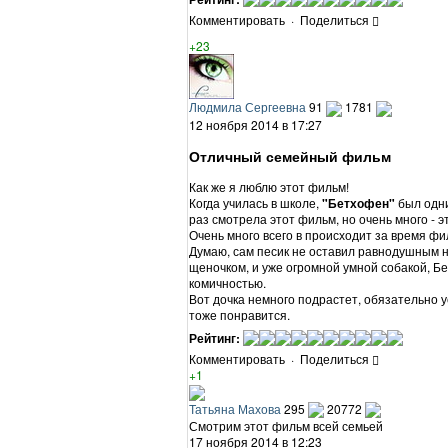
Комментировать
·
Поделиться
+23
Людмила Сергеевна
91
1781
12 ноября 2014 в 17:27
Отличный семейный фильм
Как же я люблю этот фильм!
Когда училась в школе,
"Бетхофен"
был одни
раз смотрела этот фильм, но очень много - э
Очень много всего в происходит за время фи
Думаю, сам песик не оставил равнодушным 
щеночком, и уже огромной умной собакой, Б
комичностью.
Вот дочка немного подрастет, обязательно
тоже понравится.
Рейтинг:
Комментировать
·
Поделиться
+1
Татьяна Махова
295
20772
Смотрим этот фильм всей семьей
17 ноября 2014 в 12:23