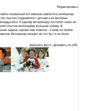
Редактировать
лучайно названный его именем симпатяга-сенбернар.
пес быстро подружился с детьми и их матерью -
очадца косо. К одному ветеринару поступил заказ на
ения опытов необходима большая собака. В
ьная задача, однако ему повезло - к нему на приём
овеном. Ветеринар решает во что бы то ни было
Загрузить фото
/
Добавить по URL