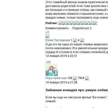
Этот семейный фильм знаком практически каж
доставала родителей чтоб тоже купили мне 
же большую и отважную собаку, как главный
когда мальчика обижали старшеклассники, а о
каждую семью, только прокормить еще нужно
Рейтинг:
Комментировать
·
Поделиться
+3
Юлия Паславская
1
4
О,да это же одна из наших первых видеокасс
почти невозможно.Эта умилительная мордах
сердце.И столько в этих собаках спокойной 
12 января 2016 в 22:31
+50
Лора Арбатова
128
7954
10 января 2015 в 21:38
Забавная комедия про умную собак
Если вы еще не смотрели фильм "Бетховен", 
семьей.