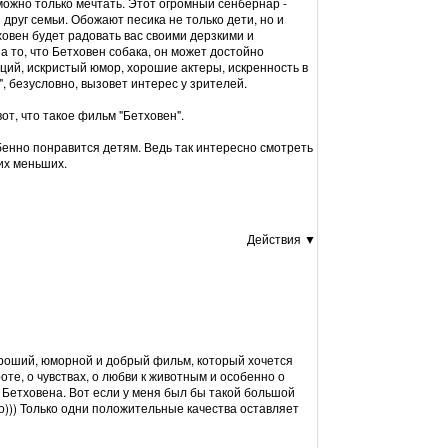
 можно только мечтать. Этот огромный сенбернар -
друг семьи. Обожают песика не только дети, но и
овен будет радовать вас своими дерзкими и
 то, что Бетховен собака, он может достойно
ций, искристый юмор, хорошие актеры, искренность в
", безусловно, вызовет интерес у зрителей.
от, что такое фильм "Бетховен".
енно понравится детям. Ведь так интересно смотреть
их меньших.
Действия ▼
ороший, юморной и добрый фильм, который хочется
оте, о чувствах, о любви к животным и особенно о
а Бетховена. Вот если у меня был бы такой большой
го))) Только одни положительные качества оставляет