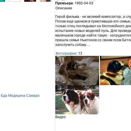
Премьера
: 1992-04-03
Описание
Герой фильма - не великий композитор, а с
Попав еще щенком в приютившую его семью, 
только отец поглядывал на беспокойного дом
испытание новых моделей пуль. Для провед
маленьком городе найти такую - затруднител
пришла семья Ньютонов со своим псом Бетх
заполучить собаку…
13
Фотографии:
Еда
Медицина
Самара
Видео