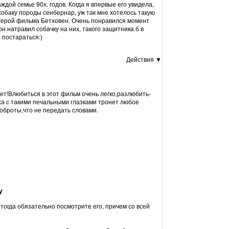
дой семье 90х. годов. Когда я впервые его увидела,
собаку породы сенбернар, уж так мне хотелось такую
 герой фильма Бетховен. Очень понравился момент
н натравил собачку на них, такого защитника б в
 постараться:)
Действия ▼
ет!Влюбиться в этот фильм очень легко,разлюбить-
а с такими печальными глазками тронет любое
доброты,что не передать словами.
у
тогда обязательно посмотрите его, причем со всей