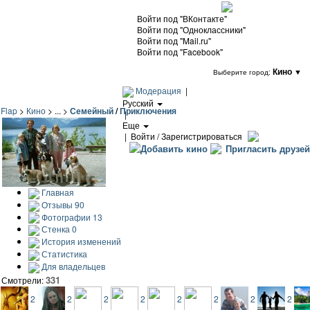
Войти под "ВКонтакте"
Войти под "Одноклассники"
Войти под "Mail.ru"
Войти под "Facebook"
Кино
▼
Выберите город:
Модерация
|
Русский
Flap
>
Кино
> ... >
Семейный
/
Приключения
|
Еще
|
Войти / Зарегистрироваться
Добавить кино
Пригласить друзей
Главная
Отзывы
90
Фотографии
13
Стенка
0
История изменений
Статистика
Для владельцев
331
Смотрели:
2
2
2
2
2
2
2
2