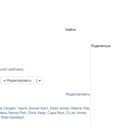
Найти
Поделиться
счет рейтинга
Редактировать
Редактировать
чи
,
Гродин, Чарлз
,
Бонни Хант
,
Dean Jones
,
Николь Том
,
овны
,
Nancy Fish
,
Chris
,
Карр, Сара Роуз
,
O-Lan Jones
,
,
Robi Davidson