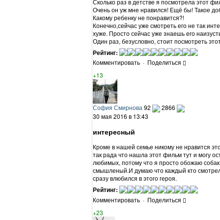
Сколько раз в детстве я посмотрела этот фи
Очень он уж мне нравился! Ещё бы! Такое д
Какому ребенку не понравится?!
Конечно,сейчас уже смотреть его не так инте
хуже. Просто сейчас уже знаешь его наизусть
Один раз, безусловно, стоит посмотреть эт
Рейтинг:
Комментировать
·
Поделиться
+13
София Смирнова
92
2866
30 мая 2016 в 13:43
интересный
Кроме в нашей семье никому не нравится это
так рада что нашла этот фильм тут и могу о
любимых, потому что я просто обожаю собак.
смышленый.И думаю что каждый кто смотрел
сразу влюбился в этого героя.
Рейтинг:
Комментировать
·
Поделиться
+23