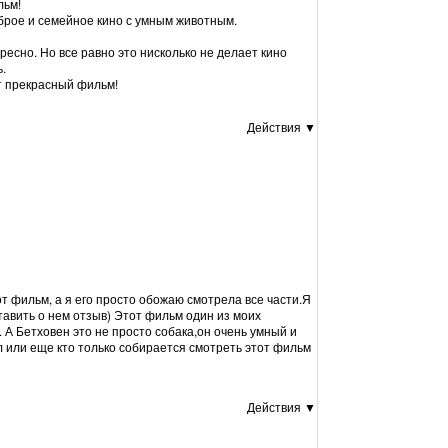
льм!
оброе и семейное кино с умным животным.
ресно. Но все равно это нисколько не делает кино
.
от прекрасный фильм!
Действия ▼
т фильм, а я его просто обожаю смотрела все части.Я
ставить о нем отзыв) Этот фильм один из моих
 А Бетховен это не просто собака,он очень умный и
 или еще кто только собирается смотреть этот фильм
Действия ▼