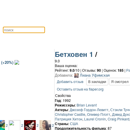
Бетховен 1
/
9.0
 (+20%)
Ваша оценка:
Рейтинг:
9.0
/10 | Отзывы:
90
|
Оценок:
185
|
Ра
Добавила:
Лиана Уфимская
Добавить отзыв
В закладки
Я смотрел
Оставить отзыв на flaper.org
Свойства
Год
: 1992
Режиссеры
:
Brian Levant
Актеры
:
Джозеф Гордон-Левитт
,
Стэнли Туч
Christopher Castile
,
Оливер Плэтт
,
Дэвид Дух
Патриция Хитон
,
Laurel Cronin
,
Craig Pinkard
Страны
:
США
2
2
2
2
Продолжительность фильма
: 87