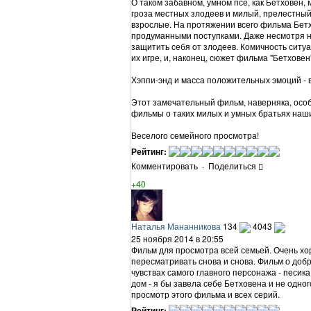
О таком забавном, умном псе, как Бетховен,
гроза местных злодеев и милый, прелестный 
взрослые. На протяжении всего фильма Бетх
продуманными поступками. Даже несмотря на
защитить себя от злодеев. Комичность ситуа
их игре, и, наконец, сюжет фильма "Бетховен
Хэппи-энд и масса положительных эмоций - в
Этот замечательный фильм, наверняка, особ
фильмы о таких милых и умных братьях наш
Веселого семейного просмотра!
Рейтинг:
Комментировать
·
Поделиться
+40
Наталья Мананникова
134
4043
25 ноября 2014 в 20:55
Фильм для просмотра всей семьей. Очень х
пересматривать снова и снова. Фильм о добр
чувствах самого главного персонажа - песик
дом - я бы завела себе Бетховена и не одно
просмотр этого фильма и всех серий.
Рейтинг: