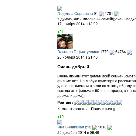
Людмила Сергеевна
91
1781
я думаю, как и миллионы семей!))очень под
17 ноября 2014 в 13:02
+21
Эльмира Гафиятуллина
1779
64764
26 ноября 2014 в 21:46
Очень добрый
Очень любим этот фильм всей семьей, смотре
фильме нет. На любую аудиторию рассчитан,
удовольствием смотрели на этого добродушн
выхода это фильма в 90 -е на экраны, возрос
держали дома))
Рейтинг:
Комментировать
·
Поделиться
+19
Яна Винницкая
213
1818
25 декабря 2014 в 06:49