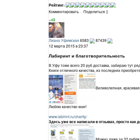
Рейтинг:
Комментировать
·
Поделиться
+48
Лиана Уфимская
6583
87439
12 марта 2015 в 23:37
Лабиринт и благотворительность
В Уфу тоже всего 20 руб доставка, забираю тут ря
Книги отличного качества, из последних приобрет
Великолепная, красивая,
Люблю качество книг!
www.labirint.ru/charity/
Здесь уже все написали в отзывах, просто как д
Можно даже за 32 рубля 