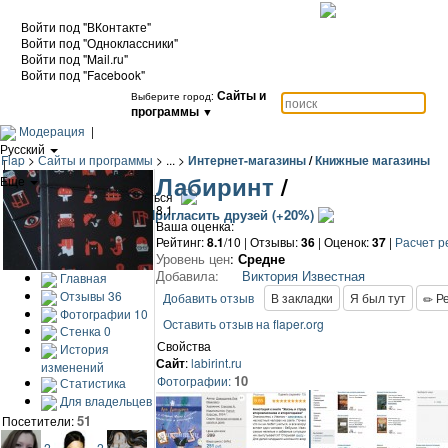
Войти под "ВКонтакте"
Войти под "Одноклассники"
Войти под "Mail.ru"
Войти под "Facebook"
Сайты и
Выберите город:
программы
▼
Модерация
|
Русский
Flap
>
Сайты и программы
> ... >
Интернет-магазины
/
Книжные магазины
|
Лабиринт
/
Еще
|
Войти / Зарегистрироваться
8.1
Добавить сайт
Пригласить друзей (+20%)
Ваша оценка:
Рейтинг:
8.1
/10 | Отзывы:
36
|
Оценок:
37
|
Расчет р
Уровень цен
:
Средне
Добавила:
Виктория Известная
Главная
Отзывы
36
Добавить отзыв
В закладки
Я был тут
Ре
Фотографии
10
Оставить отзыв на flaper.org
Стенка
0
Свойства
История
Сайт
:
labirint.ru
изменений
10
Фотографии:
Статистика
Для владельцев
51
Посетители:
2
2