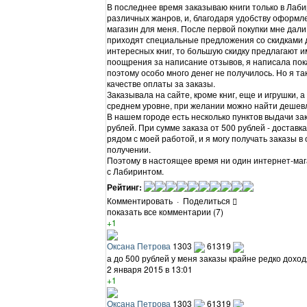
В последнее время заказываю книги только в Лаби
различных жанров, и, благодаря удобству оформле
магазин для меня. После первой покупки мне дали 
приходят специальные предложения со скидками 
интересных книг, то большую скидку предлагают и
поощрения за написание отзывов, я написала пока 
поэтому особо много денег не получилось. Но я та
качестве оплаты за заказы.
Заказывала на сайте, кроме книг, еще и игрушки, а
среднем уровне, при желании можно найти дешев
В нашем городе есть несколько пунктов выдачи зака
рублей. При сумме заказа от 500 рублей - доставк
рядом с моей работой, и я могу получать заказы 
получении.
Поэтому в настоящее время ни один интернет-маг
с Лабиринтом.
Рейтинг:
Комментировать
·
Поделиться
показать все комментарии (7)
+1
Оксана Петрова
1303
61319
а до 500 рублей у меня заказы крайне редко доход
2 января 2015 в 13:01
+1
Оксана Петрова
1303
61319