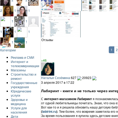
2
1
1
1
1
1
1
1
Отзывы
1
1
1
2
Категории
Реклама и СМИ
+46
Интернет и
телекоммуникации
Магазины
Строительство и
Наталья Сезёмина
627
20923
ремонт
3 апреля 2017 в 17:22
Государственные
учреждения
Лабиринт - книги и не только через инте
Юридические
услуги
С
интернет-магазином Лабиринт
я познакомилась
Здоровье и
от одной любительницы почитать. Знаю, что она е
медицина
Вот как-то и я решила обновить нашу детскую биб
Услуги для
(
labirint.ru
)
. Тем более, что вовремя заметила его 
населения
За время пользования я купила здесь детские книг
Дети