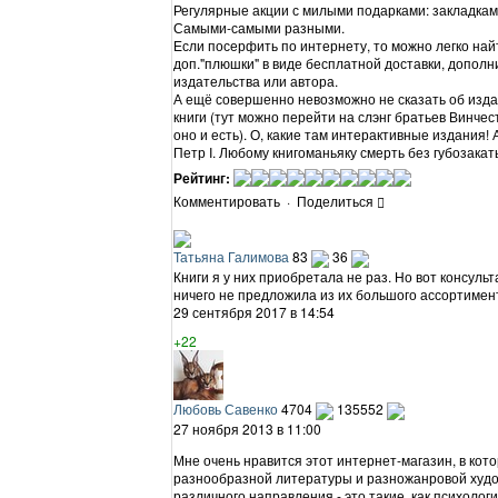
Регулярные акции с милыми подарками: закладками
Самыми-самыми разными.
Если посерфить по интернету, то можно легко най
доп."плюшки" в виде бесплатной доставки, дополн
издательства или автора.
А ещё совершенно невозможно не сказать об изда
книги (тут можно перейти на слэнг братьев Винчес
оно и есть). О, какие там интерактивные издания! 
Петр I. Любому книгоманьяку смерть без губозака
Рейтинг:
Комментировать
·
Поделиться
Татьяна Галимова
83
36
Книги я у них приобретала не раз. Но вот консул
ничего не предложила из их большого ассортимен
29 сентября 2017 в 14:54
+22
Любовь Савенко
4704
135552
27 ноября 2013 в 11:00
Мне очень нравится этот интернет-магазин, в ко
разнообразной литературы и разножанровой худо
различного направления - это такие, как психологи