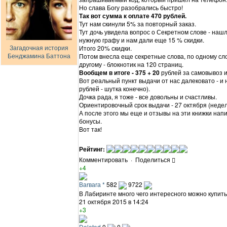
Но слава Богу разобрались быстро!
Так вот сумма к оплате 470 рублей.
Тут нам скинули 5% за повторный заказ.
Тут дочь увидела вопрос о Секретном слове - нашл
нужную графу и нам дали еще 15 % скидки.
Загадочная история
Итого 20% скидки.
Бенджамина Баттона
Потом внесла еще секретные слова, по одному слов
другому - блокнотик на 120 страниц.
Вообщем в итоге - 375 + 20
рублей за самовывоз и
Вот реальный пункт выдачи от нас далековато - и н
рублей - шутка конечно).
Дочка рада, я тоже - все довольны и счастливы.
Ориентировочный срок выдачи - 27 октября (недел
А после этого мы еще и отзывы на эти книжки напи
бонусы.
Вот так!
Рейтинг:
Комментировать
·
Поделиться
+4
Ваrваrа *
582
9722
В Лабиринте много чего интересного можно купить
21 октября 2015 в 14:24
+3
Deleted
0
0