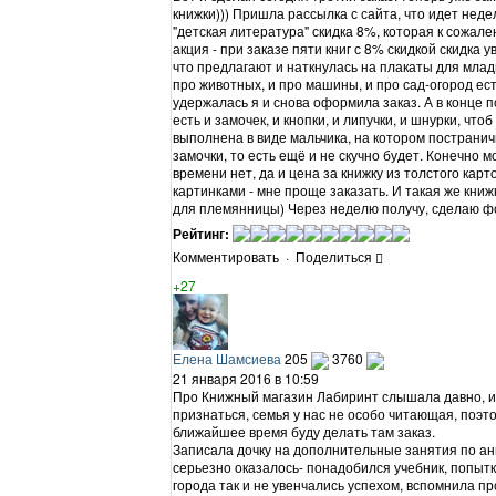
книжки))) Пришла рассылка с сайта, что идет недел
"детская литература" скидка 8%, которая к сожал
акция - при заказе пяти книг с 8% скидкой скидка
что предлагают и наткнулась на плакаты для млад
про животных, и про машины, и про сад-огород ест
удержалась я и снова оформила заказ. А в конце п
есть и замочек, и кнопки, и липучки, и шнурки, чт
выполнена в виде мальчика, на котором постранич
замочки, то есть ещё и не скучно будет. Конечно м
времени нет, да и цена за книжку из толстого ка
картинками - мне проще заказать. И такая же книж
для племянницы) Через неделю получу, сделаю ф
Рейтинг:
Комментировать
·
Поделиться
+27
Елена Шамсиева
205
3760
21 января 2016 в 10:59
Про Книжный магазин Лабиринт слышала давно, и 
признаться, семья у нас не особо читающая, поэто
ближайшее время буду делать там заказ.
Записала дочку на дополнительные занятия по англ
серьезно оказалось- понадобился учебник, попыт
города так и не увенчались успехом, вспомнила п