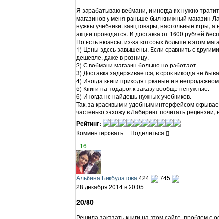
Я зарабатываю вебмани, и иногда их нужно тратит
магазинов у меня раньше был книжный магазин Лаб
нужны учебники. канцтовары, настольные игры, а 
акции проводятся. И доставка от 1600 рублей бес
Но есть нюансы, из-за которых больше в этом мага
1) Цены здесь завышены. Если сравнить с другими
дешевле, даже в розницу.
2) С вебмани магазин больше не работает.
3) Доставка задерживается, в срок никогда не быва
4) Иногда книги приходят рваные и в непродажном
5) Книги на подарок к заказу вообще ненужные.
6) Иногда не найдешь нужных учебников.
Так, за красивым и удобным интерфейсом скрывае
частенько захожу в Лабиринт почитать рецензии, н
Рейтинг:
Комментировать
·
Поделиться
+16
Альбина Бикбулатова
424
745
28 декабря 2014 в 20:05
20/80
Решила заказать книги на этом сайте, проблем с 