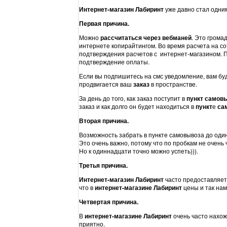
Интернет-магазин Лабиринт
уже давно стал одни
Первая причина.
Можно
рассчитаться через вебманей
. Это грома
интернете копирайтингом. Во время расчета на с
подтверждения расчетов с интернет-магазином. П
подтверждение оплаты.
Если вы подпишитесь на смс уведомление, вам буд
продвигается ваш
заказ
в пространстве.
За день до того, как заказ поступит в
пункт самов
заказ и как долго он будет находиться в
пункт
е
са
Вторая причина.
Возможность забрать в пункте самовывоза до один
Это очень важно, потому что по пробкам не очень 
Но к одиннадцати точно можно успеть))).
Третья причина.
Интернет-магазин Лабиринт
часто предоставляе
что в
интернет-магазине Лабиринт
цены и так нам
Четвертая причина.
В
интернет-магазине Лабиринт
очень часто нахожу
приятно.