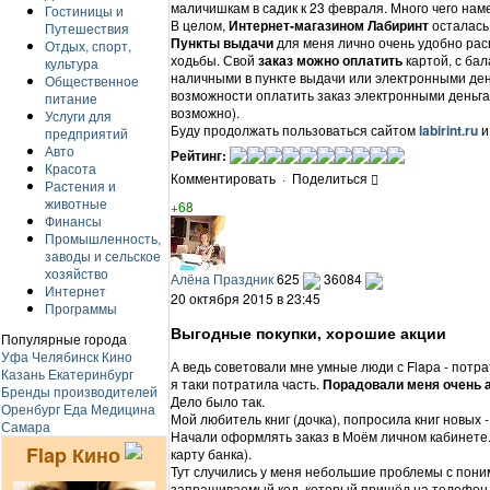
маличишкам в садик к 23 февраля. Много чего на
Гостиницы и
В целом,
Интернет-магазином Лабиринт
осталась
Путешествия
Пункты выдачи
для меня лично очень удобно рас
Отдых, спорт,
ходьбы. Свой
заказ можно оплатить
картой, с ба
культура
наличными в пункте выдачи или электронными ден
Общественное
возможности оплатить заказ электронными деньга
питание
возможно).
Услуги для
Буду продолжать пользоваться сайтом
labirint.ru
и
предприятий
Авто
Рейтинг:
Красота
Комментировать
·
Поделиться
Растения и
животные
+68
Финансы
Промышленность,
заводы и сельское
хозяйство
Алёна Праздник
625
36084
Интернет
20 октября 2015 в 23:45
Программы
Выгодные покупки, хорошие акции
Популярные города
Уфа
Челябинск
Кино
А ведь советовали мне умные люди с Flapа - потр
Казань
Екатеринбург
я таки потратила часть.
Порадовали меня очень а
Бренды производителей
Дело было так.
Оренбург
Еда
Медицина
Мой любитель книг (дочка), попросила книг новых 
Самара
Начали оформлять заказ в Моём личном кабинете.
Flap Кино
карту банка).
Тут случились у меня небольшие проблемы с поним
запрашиваемый код, который пришёл на телефон