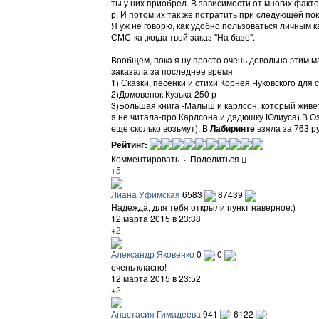
ты у них приобрел. В зависимости от многих факто
р. И потом их так же потратить при следующей пок
Я уж не говорю, как удобно пользоваться личным к
СМС-ка ,когда твой заказ "На базе".
Вообщем, пока я ну просто очень довольна этим м
заказала за последнее время
1) Сказки, песенки и стихи Корнея Чуковского для 
2)Домовенок Кузька-250 р
3)Большая книга -Малыш и карлсон, который живет
я не читала-про Карлсона и дядюшку Юлиуса).В Оз
еще сколько возьмут). В
Лабиринте
взяла за 763 р
Рейтинг:
Комментировать
·
Поделиться
+5
Лиана Уфимская
6583
87439
Надежда, для тебя открыли пункт наверное:)
12 марта 2015 в 23:38
+2
Александр Яковенко
0
0
очень класно!
12 марта 2015 в 23:52
+2
Анастасия Гимадеева
941
6122