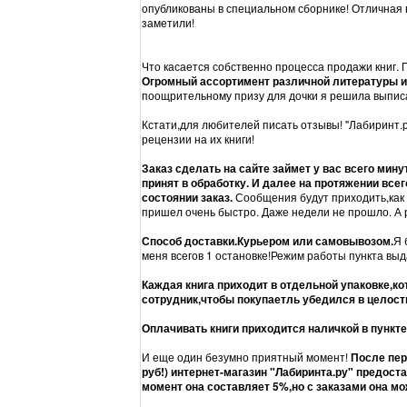
опубликованы в специальном сборнике! Отличная 
заметили!
Что касается собственно процесса продажи книг. 
Огромный ассортимент различной литературы и
поощрительному призу для дочки я решила выписа
Кстати,для любителей писать отзывы! "Лабиринт.р
рецензии на их книги!
Заказ сделать на сайте займет у вас всего мину
принят в обработку. И далее на протяжении всег
состоянии заказ.
Сообщения будут приходить,как 
пришел очень быстро. Даже недели не прошло. А 
Способ доставки.Курьером или самовывозом.
Я 
меня всегов 1 остановке!Режим работы пункта выд
Каждая книга приходит в отдельной упаковке,к
сотрудник,чтобы покупаетль убедился в целостн
Оплачивать книги приходится наличкой в пункт
И еще один безумно приятный момент!
После пер
руб!) интернет-магазин "Лабиринта.ру" предост
момент она составляет 5%,но с заказами она мо