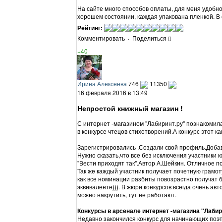
На сайте много способов оплаты, для меня удобно
хорошем состоянии, каждая упакована пленкой. В 
Рейтинг:
Комментировать
·
Поделиться
+40
Ирина Алексеева
746
11350
16 февраля 2016 в 13:49
Непростой книжный магазин !
С интернет -магазином "Лабиринт.ру" познакомила
в конкурсе чтецов стихотворений.А конкурс этот ка
Зарегистрировались .Создали свой профиль.Добав
Нужно сказать,что все без исключения участники
"Вести приходят так".Автор А.Шейкин. Отличное п
Так же каждый участник получает почетную грамот
как все номинации разбиты повозрастно получат
эквиваленте))). В жюри конкурсов всегда очень ав
можно накрутить, тут не работают.
Конкурсы в арсенале интернет -магазина "Лаби
Недавно закончился конкурс для начинающих поэ