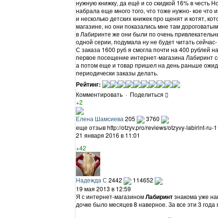
нужную книжку, да ещё и со скидкой 16% в честь Н
набрала еще много того, что тоже нужно- кое что 
и несколько детских книжек про щенят и котят, ко
магазине, но они показались мне там дороговатыми
в Лабиринте же они были по очень привлекательны
одной серии, подумала ну не будет читать сейчас-
С заказа 1600 руб я смогла почти на 400 рублей 
первое посещение интернет-магазина Лабиринт 
а потом еще и товар пришел на день раньше ожид
периодически заказы делать.
Рейтинг:
Комментировать
·
Поделиться
+2
Елена Шамсиева
205
3760
еще отзыв http://otzyv.pro/reviews/otzyvy-labirint-ru-
21 января 2016 в 11:01
+42
Надежда С
2442
114652
19 мая 2013 в 12:59
Я с интернет-магазином
Лабиринт
знакома уже нав
дочке было месяцев 8 наверное. За все эти 3 год