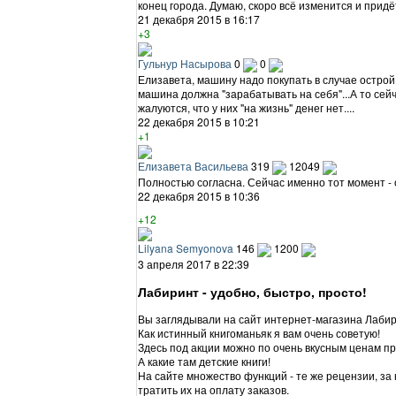
конец города. Думаю, скоро всё изменится и прид
21 декабря 2015 в 16:17
+3
Гульнур Насырова
0
0
Елизавета, машину надо покупать в случае острой 
машина должна "зарабатывать на себя"...А то сейча
жалуются, что у них "на жизнь" денег нет....
22 декабря 2015 в 10:21
+1
Елизавета Васильева
319
12049
Полностью согласна. Сейчас именно тот момент - 
22 декабря 2015 в 10:36
+12
Lilyana Semyonova
146
1200
3 апреля 2017 в 22:39
Лабиринт - удобно, быстро, просто!
Вы заглядывали на сайт интернет-магазина Лаби
Как истинный книгоманьяк я вам очень советую!
Здесь под акции можно по очень вкусным ценам п
А какие там детские книги!
На сайте множество функций - те же рецензии, за
тратить их на оплату заказов.