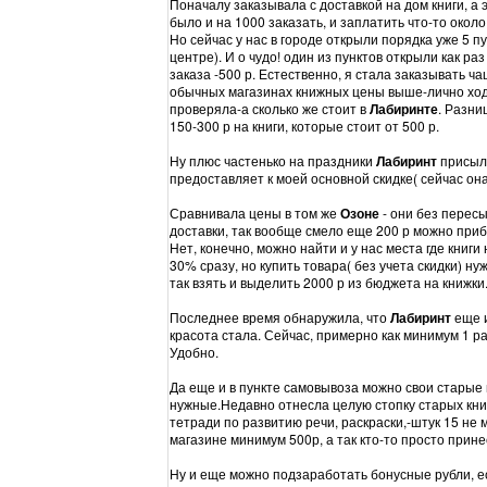
Поначалу заказывала с доставкой на дом книги, а
было и на 1000 заказать, и заплатить что-то около 
Но сейчас у нас в городе открыли порядка уже 5 п
центре). И о чудо! один из пунктов открыли как р
заказа -500 р. Естественно, я стала заказывать чащ
обычных магазинах книжных цены выше-лично ходи
проверяла-а сколько же стоит в
Лабиринте
. Разни
150-300 р на книги, которые стоит от 500 р.
Ну плюс частенько на праздники
Лабиринт
присыла
предоставляет к моей основной скидке( сейчас она
Сравнивала цены в том же
Озоне
- они без пересы
доставки, так вообще смело еще 200 р можно приб
Нет, конечно, можно найти и у нас места где книг
30% сразу, но купить товара( без учета скидки) нуж
так взять и выделить 2000 р из бюджета на книжки
Последнее время обнаружила, что
Лабиринт
еще и
красота стала. Сейчас, примерно как минимум 1 ра
Удобно.
Да еще и в пункте самовывоза можно свои старые 
нужные.Недавно отнесла целую стопку старых книж
тетради по развитию речи, раскраски,-штук 15 не 
магазине минимум 500р, а так кто-то просто прине
Ну и еще можно подзаработать бонусные рубли, ес