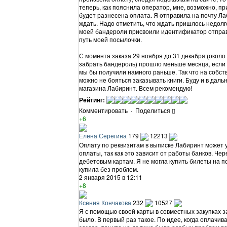
теперь, как пояснила оператор, мне, возможно, пр
будет разнесена оплата. Я отправила на почту Ла
ждать. Надо отметить, что ждать пришлось недолг
моей бандероли присвоили идентификатор отправ
путь моей посылочки.
С момента заказа 29 ноября до 31 декабря (около
забрать бандероль) прошло меньше месяца, если 
мы бы получили намного раньше. Так что на собст
можно не бояться заказывать книги. Буду и в дал
магазина Лабиринт. Всем рекомендую!
Рейтинг:
Комментировать
·
Поделиться
+6
Елена Серегина
179
12213
Оплату по реквизитам в выписке Лабиринт может у
оплаты, так как это зависит от работы банков. Че
дебетовым картам. Я не могла купить билеты на п
купила без проблем.
2 января 2015 в 12:11
+8
Ксения Кончакова
232
10527
Я с помощью своей карты в совместных закупках з
было. В первый раз такое. По идее, когда оплачив