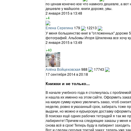
по ценам конечно кое что намного дешевле, а вот 
дешевле у майшопе. книги дороже, увы.
2 января 2015 в 13:48
+4
Елена Серегина
179
12213
У меня большинство книг в "отложенных" дороже 5
фотографий. Альбомы Игоря Шпиленка все хочу куп
2 января 2015 в 13:49
+40
Алёна Войцеховская
988
17743
17 сентября 2014 в 20:18
Книжки и не только...
В начале учебного года я столкнулась с проблемо
и нашла их именно на этом сайте. Оформить заказ
на какую сумму нужно увеличить заказ, чтоб снизи
неделю, ровно в указанный срок, забирать тоже пр
выдачи, но можно и курьерскую доставку оформить
В поисках ещё одних рабочих тетрадей я так же п
лабиринте! Причем на следующие заказы у меня на
снова всё в срок! Теперь буду в лабиринт заходить
Вот и сделан сегодня третий заказ: теперь уже з