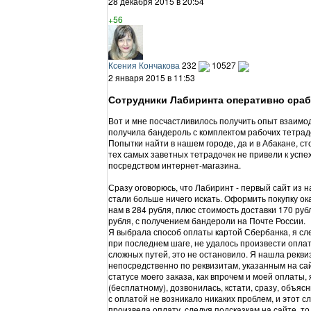
28 декабря 2015 в 20:54
+56
Ксения Кончакова
232
10527
2 января 2015 в 11:53
Сотрудники Лабиринта оперативно сраб
Вот и мне посчастливилось получить опыт взаимо
получила бандероль с комплектом рабочих тетраде
Попытки найти в нашем городе, да и в Абакане, ст
тех самых заветных тетрадочек не привели к успех
посредством интернет-магазина.
Сразу оговорюсь, что Лабиринт - первый сайт из н
стали больше ничего искать. Оформить покупку о
нам в 284 рубля, плюс стоимость доставки 170 ру
рубля, с получением бандероли на Почте России.
Я выбрала способ оплаты картой Сбербанка, я сл
при последнем шаге, не удалось произвести оплату
сложных путей, это не остановило. Я нашла рекви
непосредственно по реквизитам, указанным на са
статусе моего заказа, как впрочем и моей оплаты,
(бесплатному), дозвонилась, кстати, сразу, объяс
с оплатой не возникало никаких проблем, и этот с
произвела оплату, следуя подсказкам на сайте, то