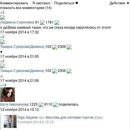
Комментировать
·
Я смотрел
·
Поделиться
Действия ▼
показать все комментарии (14)
+3
Людмила Сергеевна
91
1781
о да!Вика наивная такая, что аж глаза иногда округлялись от этого!
17 ноября 2014 в 17:32
+2
Тамара Суворова(Демина)
103
2306
♥
17 ноября 2014 в 21:05
+2
Тамара Суворова(Демина)
103
2306
♫
17 ноября 2014 в 21:06
+18
Катя Аверьянова
1225
9110
поделилась
12 ноября 2014 в 15:12
Оlgа Gayeva
про
Мастика для обтяжки тортов
(Еда)
3 ноября 2014 в 15:13