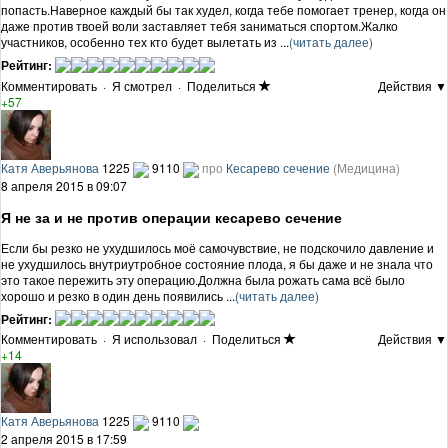
попасть.Наверное каждый бы так худел, когда тебе помогает тренер, когда он
даже против твоей воли заставляет тебя заниматься спортом.Жалко
участников, особенно тех кто будет вылетать из ...
(читать далее)
Рейтинг:
Комментировать
·
Я смотрел
·
Поделиться
Действия ▼
+57
Катя Аверьянова
1225
9110
про
Кесарево сечение
(Медицина)
8 апреля 2015 в 09:07
Я не за и не против операции кесарево сечение
Если бы резко не ухудшилось моё самочувствие, не подскочило давление и
не ухудшилось внутриутробное состояние плода, я бы даже и не знала что
это такое пережить эту операцию.Должна была рожать сама всё было
хорошо и резко в один день появились ...
(читать далее)
Рейтинг:
Комментировать
·
Я использовал
·
Поделиться
Действия ▼
+14
Катя Аверьянова
1225
9110
2 апреля 2015 в 17:59