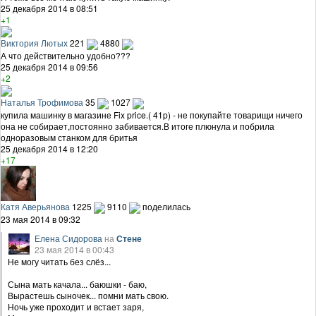
25 декабря 2014 в 08:51
+1
Виктория Лютых
221
4880
А что действительно удобно???
25 декабря 2014 в 09:56
+2
Наталья Трофимова
35
1027
купила машинку в магазине Fix price.( 41p) - не покупайте товарищи ничего
она не собирает,постоянно забивается.В итоге плюнула и побрила
одноразовым станком для бритья
25 декабря 2014 в 12:20
+17
Катя Аверьянова
1225
9110
поделилась
23 мая 2014 в 09:32
Елена Сидорова
на
Стене
23 мая 2014 в 00:43
Не могу читать без слёз...
Сына мать качала... баюшки - баю,
Вырастешь сыночек... помни мать свою.
Ночь уже проходит и встает заря,