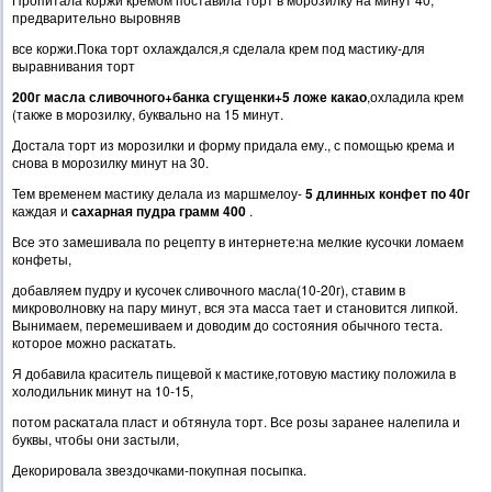
предварительно выровняв
все коржи.Пока торт охлаждался,я сделала крем под мастику-для
выравнивания торт
200г масла сливочного+банка сгущенки+5 ложе какао
,охладила крем
(также в морозилку, буквально на 15 минут.
Достала торт из морозилки и форму придала ему., с помощью крема и
снова в морозилку минут на 30.
Тем временем мастику делала из маршмелоу-
5 длинных конфет по 40г
каждая и
сахарная пудра грамм 400
.
Все это замешивала по рецепту в интернете:на мелкие кусочки ломаем
конфеты,
добавляем пудру и кусочек сливочного масла(10-20г), ставим в
микроволновку на пару минут, вся эта масса тает и становится липкой.
Вынимаем, перемешиваем и доводим до состояния обычного теста.
которое можно раскатать.
Я добавила краситель пищевой к мастике,готовую мастику положила в
холодильник минут на 10-15,
потом раскатала пласт и обтянула торт. Все розы заранее налепила и
буквы, чтобы они застыли,
Декорировала звездочками-покупная посыпка.