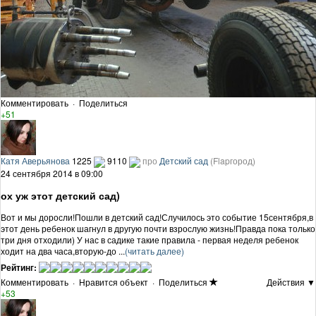
Комментировать
·
Поделиться
+51
Катя Аверьянова
1225
9110
про
Детский сад
(Flapгород)
24 сентября 2014 в 09:00
ох уж этот детский сад)
Вот и мы доросли!Пошли в детский сад!Случилось это событие 15сентября,в
этот день ребенок шагнул в другую почти взрослую жизнь!Правда пока только
три дня отходили) У нас в садике такие правила - первая неделя ребенок
ходит на два часа,вторую-до ...
(читать далее)
Рейтинг:
Комментировать
·
Нравится объект
·
Поделиться
Действия ▼
+53