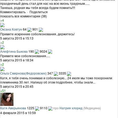
праздничный день стал для нас на всю жизнь траурным......
Танюша, родная мы тебя всегда будем помнить!!!!
Комментировать
·
Поделиться
показать все комментарии (38)
+4
Оксана Ковтун
64
901
Примите искренние соболезнования, держитесь!
5 августа 2015 в 15:13
+2
Алефтина Быкова
190
9024
Примите мои соболезнования.....
5 августа 2015 в 18:34
+2
Ольга Смирнова(Федоровских)
347
3335
Катя, я тебя очень понимаю и соболезную... 24 июля мы тоже похоронили
племянника 30 лет. Напишу об этом подробнее, чтобы знали...
5 августа 2015 в 20:45
+51
Катя Аверьянова
1225
9110
про
Натрия хлорид
(Медицина)
4 февраля 2015 в 10:59