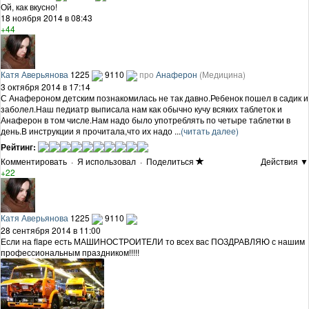
Ой, как вкусно!
18 ноября 2014 в 08:43
+44
Катя Аверьянова
1225
9110
про
Анаферон
(Медицина)
3 октября 2014 в 17:14
С Анафероном детским познакомилась не так давно.Ребенок пошел в садик и
заболел.Наш педиатр выписала нам как обычно кучу всяких таблеток и
Анаферон в том числе.Нам надо было употреблять по четыре таблетки в
день.В инструкции я прочитала,что их надо ...
(читать далее)
Рейтинг:
Комментировать
·
Я использовал
·
Поделиться
Действия ▼
+22
Катя Аверьянова
1225
9110
28 сентября 2014 в 11:00
Если на flapе есть МАШИНОСТРОИТЕЛИ то всех вас ПОЗДРАВЛЯЮ с нашим
профессиональным праздником!!!!!