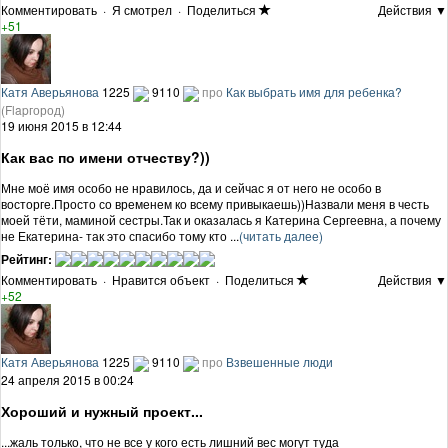
Комментировать
·
Я смотрел
·
Поделиться
Действия ▼
+51
Катя Аверьянова
1225
9110
про
Как выбрать имя для ребенка?
(Flapгород)
19 июня 2015 в 12:44
Как вас по имени отчеству?))
Мне моё имя особо не нравилось, да и сейчас я от него не особо в
восторге.Просто со временем ко всему привыкаешь))Назвали меня в честь
моей тёти, маминой сестры.Так и оказалась я Катерина Сергеевна, а почему
не Екатерина- так это спасибо тому кто ...
(читать далее)
Рейтинг:
Комментировать
·
Нравится объект
·
Поделиться
Действия ▼
+52
Катя Аверьянова
1225
9110
про
Взвешенные люди
24 апреля 2015 в 00:24
Хороший и нужный проект...
...жаль только, что не все у кого есть лишний вес могут туда