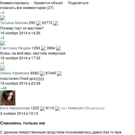
Комментировать
·
Нравится объект
·
Поделиться
показать все комментарии (27)
+4
Татьяна Махова
295
20772
Почему торт из мастики?
16 ноября 2014 в 14:26
+5
Светлана Яицкая
1293
3994
Ксюш, на мой вкус, мастика невкусная.
16 ноября 2014 в 17:33
+2
Лиана Уфимская
6583
87440
пластилин Плей дох)))))))
16 ноября 2014 в 23:39
+48
Катя Аверьянова
1225
9110
про
Нимесил
(Медицина)
3 ноября 2014 в 10:12
Спасаюсь только им
С данным лекарственным средством познакомилась давно.Как то муж