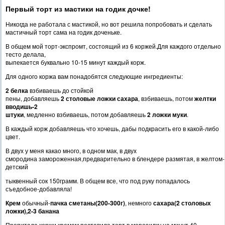
Первый торт из мастики на годик дочке!
Никогда не работала с мастикой, но вот решила попробовать и сделать
мастичный торт сама на годик доченьке.
В общем мой торт-экспромт, состоящий из 6 коржей.Для каждого отдельно
тесто делала,
выпекается буквально 10-15 минут каждый корж.
Для одного коржа вам понадобятся следующие ингредиенты:
2 белка
взбиваешь до стойкой
пены, добавляешь
2 столовые ложки сахара
, взбиваешь, потом
желтки
вводишь-2
штуки
, медленно взбиваешь, потом добавляешь
2 ложки муки
.
В каждый корж добавляешь что хочешь, дабы подкрасить его в какой-либо
цвет.
В двух у меня какао много, в одном мак, в двух
смородина замороженная,предварительно в блендере размятая, в желтом-
детский
тыквенный сок 150грамм. В общем все, что под руку попадалось
съедобное-добавляла!
Крем
обычный-
пачка сметаны(200-300г)
, немного
сахара(2 столовых
ложки),2-3 банана
Пропитала коржи кремом поставила торт в морозилку на минут 40,