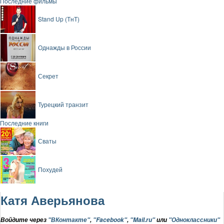
Последние фильмы
Stand Up (ТнТ)
Однажды в России
Секрет
Турецкий транзит
Последние книги
Сваты
Похудей
Катя Аверьянова
Войдите через
"ВКонтакте"
,
"Facebook"
,
"Mail.ru"
или
"Одноклассники"