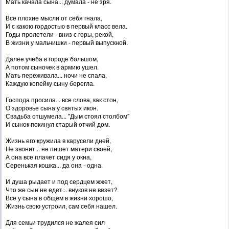
Мать качала сына... думала - не зря.
Все плохие мысли от себя гнала,
И с какою гордостью в первый класс вела.
Годы пролетели - вниз с горы, рекой,
В жизни у мальчишки - первый выпускной.
Далее учеба в городе большом,
А потом сыночек в армию ушел.
Мать переживала... ночи не спала,
Каждую копейку сыну берегла.
Господа просила... все слова, как стон,
О здоровье сына у святых икон.
Свадьба отшумела... "Дым стоял столбом"
И сынок покинул старый отчий дом.
Жизнь его кружила в карусели дней,
Не звонит... не пишет матери своей,
А она все плачет сидя у окна,
Серенькая кошка... да она - одна.
И душа рыдает и под сердцем жжет,
Что же сын не едет... внуков не везет?
Все у сына в общем в жизни хорошо,
Жизнь свою устроил, сам себя нашел.
Для семьи трудился не жалея сил