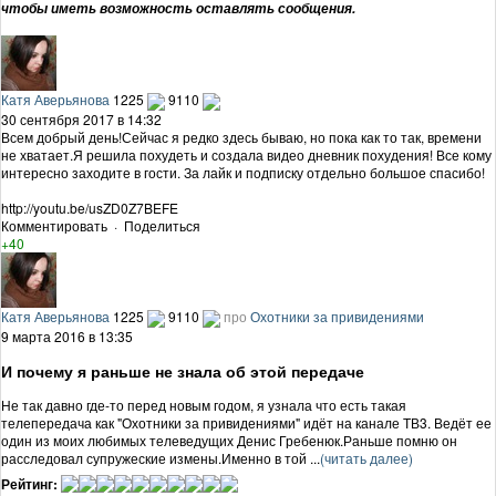
чтобы иметь возможность оставлять сообщения.
Катя Аверьянова
1225
9110
30 сентября 2017 в 14:32
Всем добрый день!Сейчас я редко здесь бываю, но пока как то так, времени
не хватает.Я решила похудеть и создала видео дневник похудения! Все кому
интересно заходите в гости. За лайк и подписку отдельно большое спасибо!
http://youtu.be/usZD0Z7BEFE
Комментировать
·
Поделиться
+40
Катя Аверьянова
1225
9110
про
Охотники за привидениями
9 марта 2016 в 13:35
И почему я раньше не знала об этой передаче
Не так давно где-то перед новым годом, я узнала что есть такая
телепередача как "Охотники за привидениями" идёт на канале ТВ3. Ведёт ее
один из моих любимых телеведущих Денис Гребенюк.Раньше помню он
расследовал супружеские измены.Именно в той ...
(читать далее)
Рейтинг: