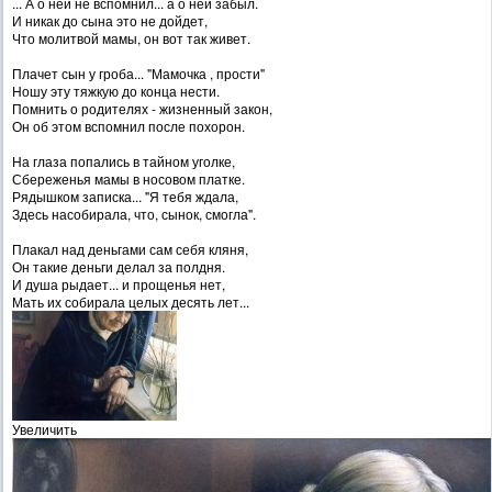
... А о ней не вспомнил... а о ней забыл.
И никак до сына это не дойдет,
Что молитвой мамы, он вот так живет.
Плачет сын у гроба... "Мамочка , прости"
Ношу эту тяжкую до конца нести.
Помнить о родителях - жизненный закон,
Он об этом вспомнил после похорон.
На глаза попались в тайном уголке,
Сбереженья мамы в носовом платке.
Рядышком записка... "Я тебя ждала,
Здесь насобирала, что, сынок, смогла".
Плакал над деньгами сам себя кляня,
Он такие деньги делал за полдня.
И душа рыдает... и прощенья нет,
Мать их собирала целых десять лет...
Увеличить