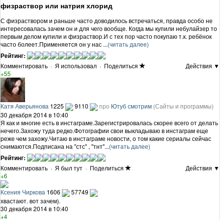
физраствор или натрия хлорид
С физраствором и раньше часто доводилось встречаться, правда особо не
интересовалась зачем он и для чего вообще. Когда мы купили небулайзер то
первым делом купили и физраствор.И с тех пор часто покупаю т.к. ребёнок
часто болеет.Применяется он у нас ...
(читать далее)
Рейтинг:
Комментировать
·
Я использовал
·
Поделиться
Действия ▼
+55
Катя Аверьянова
1225
9110
про
Ютуб смотрим
(Сайты и программы)
30 декабря 2014 в 10:40
Я как и многие есть в инстаграме.Зарегистрировалась скорее всего от делать
нечего.Захожу туда редко.Фотографии свои выкладываю в инстаграм еще
реже чем захожу.Читаю в инстаграме новости, о том какие сериалы сейчас
снимаются.Подписана на "стс" , "тнт"...
(читать далее)
Рейтинг:
Комментировать
·
Я был тут
·
Поделиться
Действия ▼
+6
Ксения Чиркова
1606
57749
хвастают. вот зачем).
30 декабря 2014 в 10:40
+4