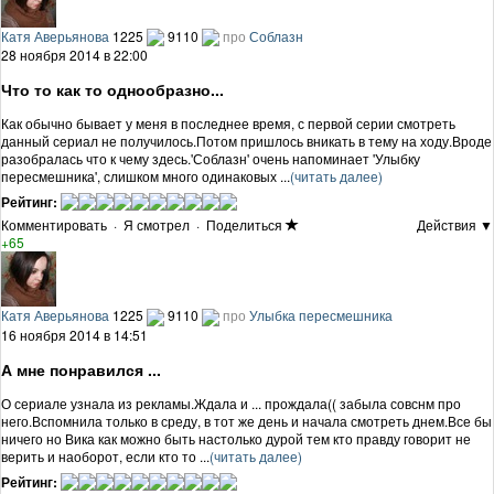
Катя Аверьянова
1225
9110
про
Соблазн
28 ноября 2014 в 22:00
Что то как то однообразно...
Как обычно бывает у меня в последнее время, с первой серии смотреть
данный сериал не получилось.Потом пришлось вникать в тему на ходу.Вроде
разобралась что к чему здесь.'Соблазн' очень напоминает 'Улыбку
пересмешника', слишком много одинаковых ...
(читать далее)
Рейтинг:
Комментировать
·
Я смотрел
·
Поделиться
Действия ▼
+65
Катя Аверьянова
1225
9110
про
Улыбка пересмешника
16 ноября 2014 в 14:51
А мне понравился ...
О сериале узнала из рекламы.Ждала и ... прождала(( забыла совснм про
него.Вспомнила только в среду, в тот же день и начала смотреть днем.Все бы
ничего но Вика как можно быть настолько дурой тем кто правду говорит не
верить и наоборот, если кто то ...
(читать далее)
Рейтинг: