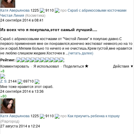
Катя Аверьянова
1225
9110
про
Скраб с абрикосовыми косточками
Чистая Линия
(Косметика)
24 сентября 2014 в 08:41
Из всех что я покупала,этот самый лучший....
Скраб с абрикосовыми костчками от ''Чистой Линии'' я покупаю давно.С
первого применения мне он понравился,конечно жестковат немного,но на то
он и скраб.Мягким больно то ничего и не очистишь.Крем густой,мне нравится
не люблю слишком жидкие.Косточек в ...
(читать далее)
Рейтинг:
Комментировать
·
Я использовал
·
Поделиться
Действия ▼
+8
Z. S.
2144
69710
Мне тоже нравится этот скраб.
24 сентября 2014 в 13:36
+80
Катя Аверьянова
1225
9110
про
Как приучить ребенка к горшку
(Flapгород)
27 августа 2014 в 12:24