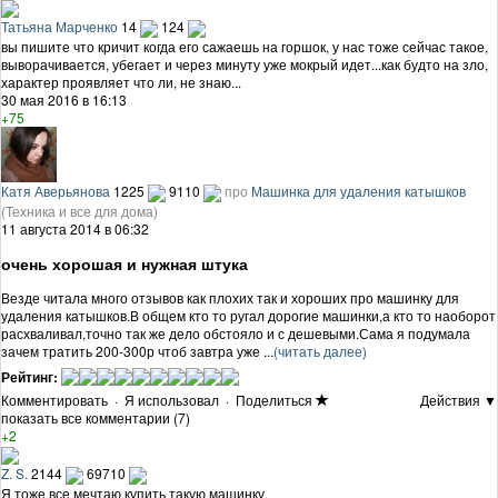
Татьяна Марченко
14
124
вы пишите что кричит когда его сажаешь на горшок, у нас тоже сейчас такое,
выворачивается, убегает и через минуту уже мокрый идет...как будто на зло,
характер проявляет что ли, не знаю...
30 мая 2016 в 16:13
+75
Катя Аверьянова
1225
9110
про
Машинка для удаления катышков
(Техника и все для дома)
11 августа 2014 в 06:32
очень хорошая и нужная штука
Везде читала много отзывов как плохих так и хороших про машинку для
удаления катышков.В общем кто то ругал дорогие машинки,а кто то наоборот
расхваливал,точно так же дело обстояло и с дешевыми.Сама я подумала
зачем тратить 200-300р чтоб завтра уже ...
(читать далее)
Рейтинг:
Комментировать
·
Я использовал
·
Поделиться
Действия ▼
показать все комментарии (7)
+2
Z. S.
2144
69710
Я тоже все мечтаю купить такую машинку.