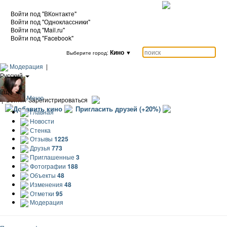
Войти под "ВКонтакте"
Войти под "Одноклассники"
Войти под "Mail.ru"
Войти под "Facebook"
Кино
▼
Выберите город:
Модерация
|
Русский
|
Еще
Меню
|
Войти / Зарегистрироваться
Добавить кино
Пригласить друзей (+20%)
Главная
Новости
Стенка
Отзывы
1225
Друзья
773
Приглашенные
3
Фотографии
188
Объекты
48
Изменения
48
Отметки
95
Модерация