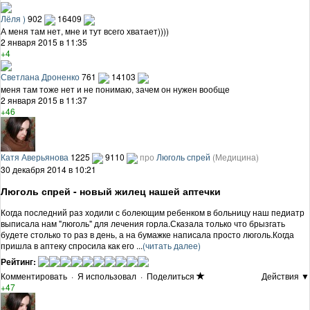
Лёля )
902
16409
А меня там нет, мне и тут всего хватает))))
2 января 2015 в 11:35
+4
Светлана Дроненко
761
14103
меня там тоже нет и не понимаю, зачем он нужен вообще
2 января 2015 в 11:37
+46
Катя Аверьянова
1225
9110
про
Люголь спрей
(Медицина)
30 декабря 2014 в 10:21
Люголь спрей - новый жилец нашей аптечки
Когда последний раз ходили с болеющим ребенком в больницу наш педиатр
выписала нам "люголь" для лечения горла.Сказала только что брызгать
будете столько то раз в день, а на бумажке написала просто люголь.Когда
пришла в аптеку спросила как его ...
(читать далее)
Рейтинг:
Комментировать
·
Я использовал
·
Поделиться
Действия ▼
+47