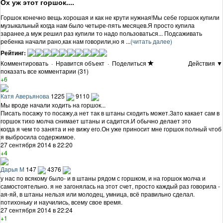
Ох уж этот горшок....
Горшок конечно вещь хорошая и как не крути нужная!Мы себе горшок купили
музыкальный когда нам было четыре-пять месяцев.Я просто купила
заранее,а муж решил раз купили то надо пользоваться... Подсаживать
ребенка начали рано,как нам говорили,но я ...
(читать далее)
Рейтинг:
Комментировать
·
Нравится объект
·
Поделиться
Действия ▼
показать все комментарии (31)
+6
Катя Аверьянова
1225
9110
Мы вроде начали ходить на горшок...
Писать посажу то посажу,а нет так в штаны сходить может.Зато какает сам в
горшок тихо молча снимает штаны и садится.И обычно делает это
когда я чем то занята и не вижу его.Он уже приносит мне горшок полный чтоб
я выбросила содержимое.
27 сентября 2014 в 22:20
+4
Дарья М
147
4376
у нас по всякому было- и в штаны рядом с горшком, и на горшок молча и
самостоятельно. я не загонялась на этот счет, просто каждый раз говорила -
ая-яй, в штаны нельзя или молодец, умница, всё правильно сделал.
потихоньку и научились, всему свое время.
27 сентября 2014 в 22:24
+1