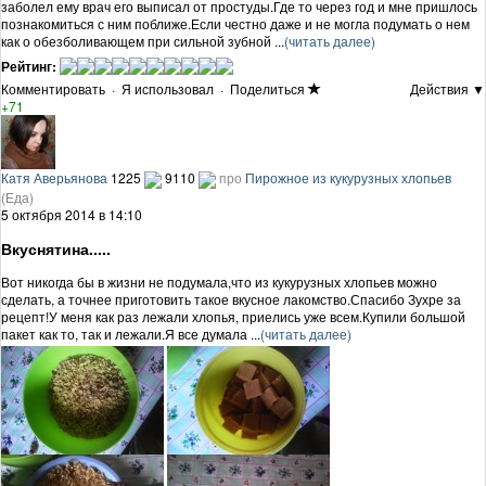
заболел ему врач его выписал от простуды.Где то через год и мне пришлось
познакомиться с ним поближе.Если честно даже и не могла подумать о нем
как о обезболивающем при сильной зубной ...
(читать далее)
Рейтинг:
Комментировать
·
Я использовал
·
Поделиться
Действия ▼
+71
Катя Аверьянова
1225
9110
про
Пирожное из кукурузных хлопьев
(Еда)
5 октября 2014 в 14:10
Вкуснятина.....
Вот никогда бы в жизни не подумала,что из кукурузных хлопьев можно
сделать, а точнее приготовить такое вкусное лакомство.Спасибо Зухре за
рецепт!У меня как раз лежали хлопья, приелись уже всем.Купили большой
пакет как то, так и лежали.Я все думала ...
(читать далее)