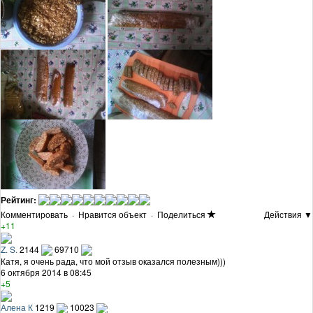
Рейтинг:
Комментировать
·
Нравится объект
·
Поделиться
Действия ▼
+11
Z. S.
2144
69710
Катя, я очень рада, что мой отзыв оказался полезным)))
6 октября 2014 в 08:45
+5
Алена К
1219
10023