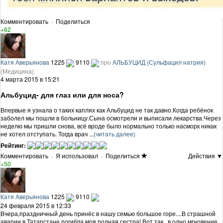
Комментировать
·
Поделиться
+62
Катя Аверьянова
1225
9110
про
АЛЬБУЦИД (Сульфацил натрия)
(Медицина)
4 марта 2015 в 15:21
Альбуцид- для глаз или для носа?
Впервые я узнала о таких каплях как Альбуцид не так давно.Когда ребёнок
заболел мы пошли в больницу.Сына осмотрели и выписали лекарства.Через
неделю мы пришли снова, всё вроде было нормально только насморк никак
не хотел отступать. Тогда врач ...
(читать далее)
Рейтинг:
Комментировать
·
Я использовал
·
Поделиться
Действия ▼
+50
Катя Аверьянова
1225
9110
24 февраля 2015 в 12:33
Вчера,праздничный день принёс в нашу семью большое горе....В страшной
аварии в Татарстане погибла моя родная сестра! Вот так...в одно мгновение