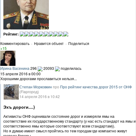
Рейтинг:
Комментировать
·
Нравится объект
·
Поделиться
+15
Ирина Васенина
296
20093
поделилась
15 апреля 2016 в 00:00
Хорошими дорогами прославиться нельзя...
Степан Морковкин
про
Про рейтинг качества дорог 2015 от ОНФ
(Flapгород)
14 апреля 2016 в 10:42
Эхъ дороги....)
Активисты ОНФ оценивали состояние дорог и измеряли ямы на
соответствие их государственному стандарту (у нас есть стандарт на ямы и
соответственно ямы которые соответствуют всем стандартам)).
Но я думаю имеет смысл пройтись по тем городам где компактно живут
господа flapеры.