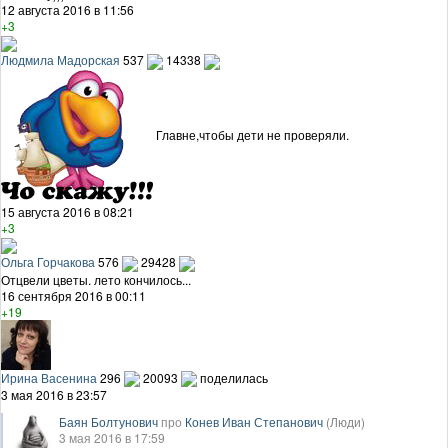
12 августа 2016 в 11:56
+3
Людмила Мадорская
537
14338
Главне,чтобы дети не проверяли.
15 августа 2016 в 08:21
+3
Ольга Горчакова
576
29428
Отцвели цветы. лето кончилось...
16 сентября 2016 в 00:11
+19
Ирина Васенина
296
20093
поделилась
3 мая 2016 в 23:57
Баян Болтунович
про
Конев Иван Степанович
(Люди)
3 мая 2016 в 17:59