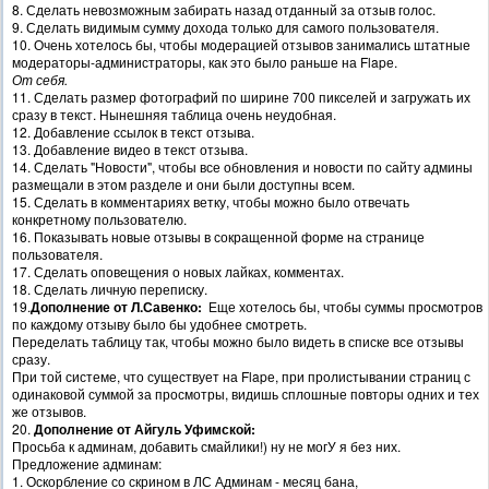
8. Сделать невозможным забирать назад отданный за отзыв голос.
9. Сделать видимым сумму дохода только для самого пользователя.
10. Очень хотелось бы, чтобы модерацией отзывов занимались штатные
модераторы-администраторы, как это было раньше на Flapе.
От себя.
11. Сделать размер фотографий по ширине 700 пикселей и загружать их
сразу в текст. Нынешняя таблица очень неудобная.
12. Добавление ссылок в текст отзыва.
13. Добавление видео в текст отзыва.
14. Сделать "Новости", чтобы все обновления и новости по сайту админы
размещали в этом разделе и они были доступны всем.
15. Сделать в комментариях ветку, чтобы можно было отвечать
конкретному пользователю.
16. Показывать новые отзывы в сокращенной форме на странице
пользователя.
17. Сделать оповещения о новых лайках, комментах.
18. Сделать личную переписку.
19.
Дополнение от Л.Савенко:
Еще хотелось бы, чтобы суммы просмотров
по каждому отзыву было бы удобнее смотреть.
Переделать таблицу так, чтобы можно было видеть в списке все отзывы
сразу.
При той системе, что существует на Flapе, при пролистывании страниц с
одинаковой суммой за просмотры, видишь сплошные повторы одних и тех
же отзывов.
20.
Дополнение от Айгуль Уфимской:
Просьба к админам, добавить смайлики!) ну не могУ я без них.
Предложение админам:
1. Оскорбление со скрином в ЛС Админам - месяц бана,