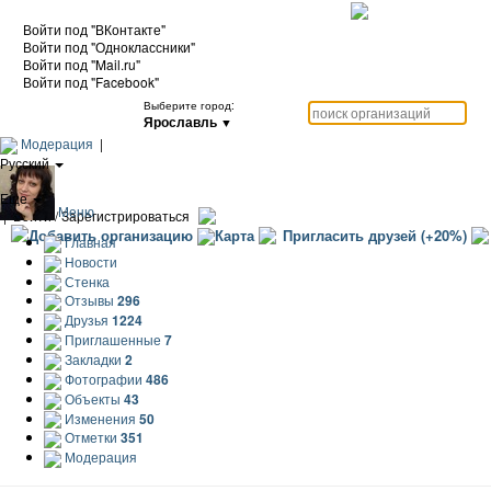
Войти под "ВКонтакте"
Войти под "Одноклассники"
Войти под "Mail.ru"
Войти под "Facebook"
Выберите город:
Ярославль
▼
Модерация
|
Русский
|
Еще
Меню
|
Войти / Зарегистрироваться
Добавить организацию
Карта
Пригласить друзей (+20%)
Главная
Новости
Стенка
Отзывы
296
Друзья
1224
Приглашенные
7
Закладки
2
Фотографии
486
Объекты
43
Изменения
50
Отметки
351
Модерация