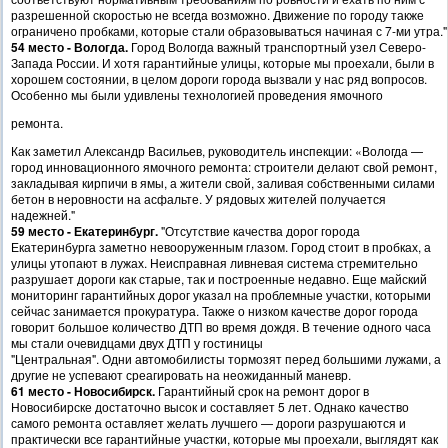
разрешенной скоростью не всегда возможно. Движение по городу также
ограничено пробками, которые стали образовываться начиная с 7-ми утра."
54 место - Вологда.
Город Вологда важный транспортный узел Северо-
Запада России. И хотя гарантийные улицы, которые мы проехали, были в
хорошем состоянии, в целом дороги города вызвали у нас ряд вопросов.
Особенно мы были удивлены технологией проведения ямочного
ремонта.
Как заметил Александр Васильев, руководитель инспекции: «Вологда —
город инновационного ямочного ремонта: строители делают свой ремонт,
закладывая кирпичи в ямы, а жители свой, заливая собственными силами
бетон в неровности на асфальте. У рядовых жителей получается
надежней."
59 место - Екатеринбург.
"Отсутствие качества дорог города
Екатеринбурга заметно невооруженным глазом. Город стоит в пробках, а
улицы утопают в лужах. Неисправная ливневая система стремительно
разрушает дороги как старые, так и построенные недавно. Еще майский
мониторинг гарантийных дорог указал на проблемные участки, которыми
сейчас занимается прокуратура. Также о низком качестве дорог города
говорит большое количество ДТП во время дождя. В течение одного часа
мы стали очевидцами двух ДТП у гостиницы
"Центральная". Одни автомобилисты тормозят перед большими лужами, а
другие не успевают среагировать на неожиданный маневр.
61 место - Новосибирск.
Гарантийный срок на ремонт дорог в
Новосибирске достаточно высок и составляет 5 лет. Однако качество
самого ремонта оставляет желать лучшего — дороги разрушаются и
практически все гарантийные участки, которые мы проехали, выглядят как