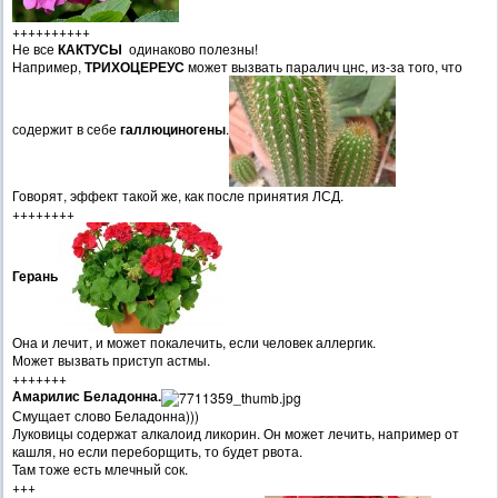
++++++++++
Не все
КАКТУСЫ
одинаково полезны!
Например,
ТРИХОЦЕРЕУС
может вызвать паралич цнс, из-за того, что
содержит в себе
галлюциногены
.
Говорят, эффект такой же, как после принятия ЛСД.
++++++++
Герань
Она и лечит, и может покалечить, если человек аллергик.
Может вызвать приступ астмы.
+++++++
Амарилис Беладонна.
Смущает слово Беладонна)))
Луковицы содержат алкалоид ликорин. Он может лечить, например от
кашля, но если переборщить, то будет рвота.
Там тоже есть млечный сок.
+++