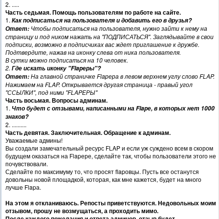
2. .....
Часть седьмая. Помощь пользователям по работе на сайте.
1.
Как подписаться на пользователя и добавить его в друзья?
Чтобы подписаться на пользователя, нужно зайти к нему на
Ответ:
страницу и под ником нажать на "ПОДПИСАТЬСЯ". Заглядывайте в свои
подписки, возможно в подписчиках вас ждет приглашение к дружбе.
Подтвердите, нажав на иконку слева от ника пользователя.
В сутки можно подписаться на 10 человек.
2.
Где искать иконку "Flapеры"?
На главной страничке Flapера в левом верхнем углу слово FLAP.
Ответ:
Нажимаем на FLAP. Открывается другая страница - правый угол
"ССЫЛКИ", под ними "FLAPЕРЫ"
Часть восьмая. Вопросы админам.
1.
Что будет с отзывами, написанными на Flapе, в которых нет 1000
знаков?
2. ..........
Часть девятая. Заключительная. Обращение к админам.
Уважаемые админы!
Вы создали замечательный ресурс FLAP и если уж суждено всем в скором
будущем оказаться на Flapере, сделайте так, чтобы пользователи этого не
почувствовали.
Сделайте по максимуму то, что просят flapовцы. Пусть все останутся
довольны новой площадкой, которая, как мне кажется, будет на много
лучше Flapа.
На этом я откланиваюсь. Репосты приветствуются. Недовольных моим
отзывом, прошу не возмущаться, а проходить мимо.
После каждого пожелания и ответа админов, отзыв будет