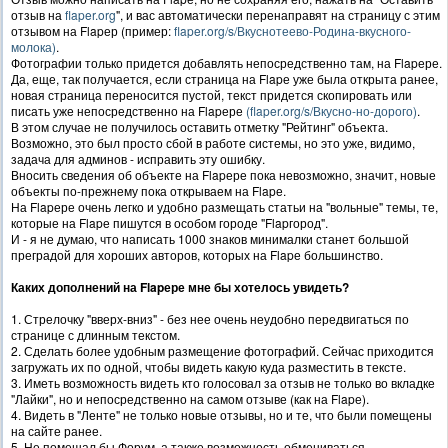
отзыв на
flaper.org
", и вас автоматически перенаправят на страницу с этим
отзывом на Flapер (пример:
flaper.org/s/Вкуснотеево-Родина-вкусного-
молока)
.
Фотографии только придется добавлять непосредственно там, на Flapере.
Да, еще, так получается, если страница на Flapе уже была открыта ранее,
новая страница переносится пустой, текст придется скопировать или
писать уже непосредственно на Flapере
(flaper.org/s/Вкусно-но-дорого)
.
В этом случае не получилось оставить отметку "Рейтинг" объекта.
Возможно, это был просто сбой в работе системы, но это уже, видимо,
задача для админов - исправить эту ошибку.
Вносить сведения об объекте на Flapере пока невозможно, значит, новые
объекты по-прежнему пока открываем на Flapе.
На Flapере очень легко и удобно размещать статьи на "вольные" темы, те,
которые на Flapе пишутся в особом городе "Flapгород".
И - я не думаю, что написать 1000 знаков минималки станет большой
преградой для хороших авторов, которых на Flapе большинство.
Каких дополнений на Flapере мне бы хотелось увидеть?
1. Стрелочку "вверх-вниз" - без нее очень неудобно передвигаться по
странице с длинным текстом.
2. Сделать более удобным размещение фотографий. Сейчас приходится
загружать их по одной, чтобы видеть какую куда разместить в тексте.
3. Иметь возможность видеть кто голосовал за отзыв не только во вкладке
"Лайки", но и непосредственно на самом отзыве (как на Flapе).
4. Видеть в "Ленте" не только новые отзывы, но и те, что были помещены
на сайте ранее.
5. Не помешал бы Форум, а также возможность обмениваться