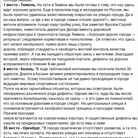
1 место - Тюмень.
На пути в Тюмень мы были готовы к тому, что нас здесь
ждут хорошие дороги. Еще в прошлом году в экспедиции по России, мы
были приятно удивлены качественному покрытию на улицах города. Да и
на наш вопрос «а где у вас в городе самые плохие дороги?», местные
жители вспомнили только пару-тройку улиц. Как заметил Фролов Сергей
Сергеевич, заместитель директора Департамента дорожной
инфраструктуры и транспорта города Тюмень: «Хорошие дороги города —
результат следования нормативам и технологиям». Он отметил, что здесь
нет ничего необычного, нужно всего лишь строить
дороги, соблюдая стандарты и проводить жесткий контроль качества
приемки работ. А так же наладить обратную связь с жителями, благодаря
которой, через обращения на городском портале, дефекты на дорогах
исправляются в течение 8-ми дней.
8 место - Казань.
"В ходе трёхчасовой инспекции мы посетили более 30
адресов. Дороги в Казани активно ремонтировались в прошедшие годы и
это заметно. Этому способствовали не так давно проходящие в городе
ведущие мировые спортивные состязания.
Почти на всех гарантийных объектах, которые мы осмотрели, были
обнаружены различного рода дефекты. Однако место, куда бы мы могли
приложить Калабашечку, нашлось не сразу — а это один из показателей,
что за основным дорогами в городе следят. На центральных улицах в
основном встречаются необработанные трещины и просадки люков.
Причем просадки
люков встречаются на совсем новых участках. А существенные дефекты мы
нашли на придворовых территориях, где есть ямы и лужи.
35 место - Оренбург. "
В городе практически отсутствует разметка, а та что
есть, частично затерта. На многих улицах нет обочины и отсутствует
бордюрный камень. Примечательно, что за все время инспекции мы так и