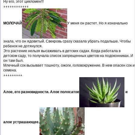
Ну его, этот цикломен!!!
++++++++++++
МОЛОЧАЙ
У меня он растет. Но я изначально
знала, что он ядовитый. Свекровь сразу сказала убрать подальше. Чтобы
ребенок не дотянулся.
Это растение нельзя высаживать в детских садах. Когда работала в
детском саду, то получала список запрещенных цветов на подоконниках. И
он там был.
Млечный сок вызывает тошноту, ожоги, головокружение. В нем опасен сок и
семена.
+++++++++
Алое, его разновидности. Алое полосатое
и
алое устрашающее.