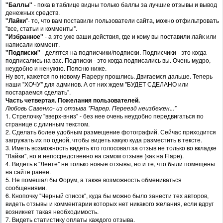
"Баллы"
- пока в таблице видны только баллы за лучшие отзывы и вывод
денежных средств.
"Лайки
"- то, что вам поставили пользователи сайта, можно отфильтровать
"все, статьи и комменты".
"Избранное"
- а это уже ваши действия, где и кому вы поставили лайк или
написали коммент.
"Подписки"
- делятся на подписчики/подписки. Подписчики - это когда
подписались на вас. Подписки - это когда подписались вы. Очень мудро,
неудобно и ненужно. Поясню ниже.
Ну вот, кажется по новому Flapеру прошлись. Двигаемся дальше. Теперь
наши "ХОЧУ" для админов. А от них ждем "БУДЕТ СДЕЛАНО или
постараемся сделать".
Часть четвертая. Пожелания пользователей.
Любовь Савенко- из отзыва "Flapер. Переезд неизбежен..."
1. Стрелочку "вверх-вниз" - без нее очень неудобно передвигаться по
странице с длинным текстом.
2. Сделать более удобным размещение фотографий. Сейчас приходится
загружать их по одной, чтобы видеть какую куда разместить в тексте.
3. Иметь возможность видеть кто голосовал за отзыв не только во вкладке
"Лайки", но и непосредственно на самом отзыве (как на Flapе).
4. Видеть в "Ленте" не только новые отзывы, но и те, что были помещены
на сайте ранее.
5. Не помешал бы Форум, а также возможность обмениваться
сообщениями.
6. Кнопочку "Черный список", куда бы можно было занести тех авторов,
видеть отзывы и комментарии которых нет никакого желания, если вдруг
возникнет такая необходимость.
7. Видеть статистику оплаты каждого отзыва.