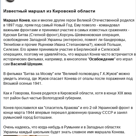
Известный маршал из Кировской области
Маршал Конев
, как и многие другие герои Великой Отечественной родился
в 1897 году, прям под самый Новый Год. Ему повезло - командовал
важными фронтами и принимал участие в самых известных сражениях -
Курская Битва (Степной фронт),Корсунь-Шевченковская операция,
освобождение Западной Украины (интересно, помнят ли бандеровцы,
Тягнибоки и прочие Яценюки Ивана Степановича?), южной Польши,
Силезии. Его армии принимали участие в Берлинской и Силезской
операциях, поэтому не удивляйтесь, что маршал Конев часто встречается в
исторических фильмах, например, в киноэпопее "
Освбождение
" его играл
сам
Василий Шукшин
.
В фильмах "Битва за Москву" или "Великий полководец Г.К.Жуков" можно
увидеть эпизод, где Жуков спасает Конева от опалы после поражения под
Вязьмой осенью 1941.
Как и Говорова, Конев родился в Кировской области, хотя в конце XIX века
тот район был частью Вологодской губернии.
Конев прославился как "спаситель Кракова" и его 2-ой Украинский фронт в
конце марта 1944 впервые перешел довоенную границу СССР и занял
румынский город Ботошани.
Очень надеюсь, что когда-нибудь в Румынии и в Западных областях
Украины каждый школьник будет знать славное имя маршала Конева.