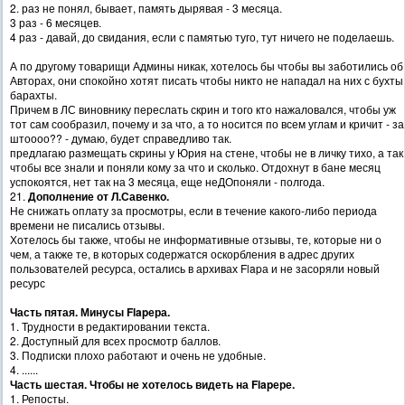
2. раз не понял, бывает, память дырявая - 3 месяца.
3 раз - 6 месяцев.
4 раз - давай, до свидания, если с памятью туго, тут ничего не поделаешь.
А по другому товарищи Админы никак, хотелось бы чтобы вы заботились об
Авторах, они спокойно хотят писать чтобы никто не нападал на них с бухты
барахты.
Причем в ЛС виновнику переслать скрин и того кто нажаловался, чтобы уж
тот сам сообразил, почему и за что, а то носится по всем углам и кричит - за
штоооо?? - думаю, будет справедливо так.
предлагаю размещать скрины у Юрия на стене, чтобы не в личку тихо, а так
чтобы все знали и поняли кому за что и сколько. Отдохнут в бане месяц
успокоятся, нет так на 3 месяца, еще неДОпоняли - полгода.
21.
Дополнение от Л.Савенко.
Не снижать оплату за просмотры, если в течение какого-либо периода
времени не писались отзывы.
Хотелось бы также, чтобы не информативные отзывы, те, которые ни о
чем, а также те, в которых содержатся оскорбления в адрес других
пользователей ресурса, остались в архивах Flapа и не засоряли новый
ресурс
Часть пятая. Минусы Flapера.
1. Трудности в редактировании текста.
2. Доступный для всех просмотр баллов.
3. Подписки плохо работают и очень не удобные.
4. ......
Часть шестая. Чтобы не хотелось видеть на Flapере.
1. Репосты.