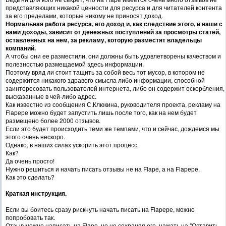
представляющих никакой ценности для ресурса и для читателей контента
за его пределами, которые никому не приносят доход.
Нормальная работа ресурса, его доход и, как следствие этого, и наши с
вами доходы, зависит от денежных поступлений за просмотры статей,
оставленных на нем, за рекламу, которую разместят владельцы
компаний.
А чтобы они ее разместили, они должны быть удовлетворены качеством и
полезностью размещаемой здесь информации.
Поэтому вряд ли стоит тащить за собой весь тот мусор, в котором не
содержится никакого здравого смысла либо информации, способной
заинтересовать пользователей интернета, либо он содержит оскорбления,
высказанные в чей-либо адрес.
Как известно из сообщения С.Клюкина, руководителя проекта, рекламу на
Flapере можно будет запустить лишь после того, как на нем будет
размещено более 2000 отзывов.
Если это будет происходить теми же темпами, что и сейчас, дождемся мы
этого очень нескоро.
Однако, в наших силах ускорить этот процесс.
Как?
Да очень просто!
Нужно решиться и начать писать отзывы не на Flapе, а на Flapере.
Как это сделать?
Краткая инструкция.
Если вы боитесь сразу рискнуть начать писать на Flapере, можно
попробовать так.
Отзыв можно написать на Flapе, но не сохраняя его, нажать на "Оставить