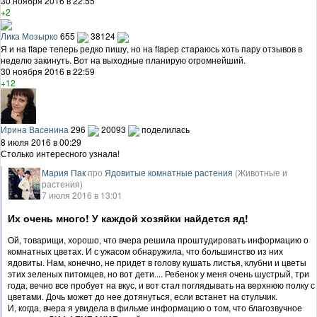
30 ноября 2016 в 22:55
+2
Лика Мозырко
655
38124
Я и на flapе теперь редко пишу, но на flapер стараюсь хоть пару отзывов в
неделю закинуть. Вот на выходные планирую огромнейший.
30 ноября 2016 в 22:59
+12
Ирина Васенина
296
20093
поделилась
8 июля 2016 в 00:29
Столько интересного узнала!
Мария Пак
про
Ядовитые комнатные растения
(Животные и
растения)
7 июля 2016 в 13:01
Их очень много! У каждой хозяйки найдется яд!
Ой, товарищи, хорошо, что вчера решила проштудировать информацию о
комнатных цветах. И с ужасом обнаружила, что большинство из них
ядовиты. Нам, конечно, не придет в голову кушать листья, клубни и цветы
этих зеленых питомцев, но вот дети.... Ребенок у меня очень шустрый, три
года, вечно все пробует на вкус, и вот стал поглядывать на верхнюю полку с
цветами. Дочь может до нее дотянуться, если встанет на стульчик.
И, когда, вчера я увидела в фильме информацию о том, что благозвучное