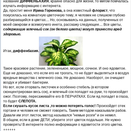
название
ДИФФЕНБАХИЯ
, крайне опасно для жизни, то мигом помчалась
изучать информацию с интернета.
Да, простит меня
Ирина Горюнова,
а она известный
флорист
, что
покусилась на комнатную цветочную тему, я человек не слишком глубоко
разбирающийся в цветах.... Но, основываясь на данных, полученных от
моей свекрови и всемогучего инета, расскажу следующее.... Все цветы,
содержащие млечный сок (он белого цвета) могут принести вред
здоровью.
Итак,
диффенбахия.
Такое красивое растение, зелененькое, мощное, сочное. И оно ядовитое.
Еще не доказано, что если его не трогать, то не будет выделяться в воздух
вредные вещества с млечного сока. Не доказано. Наоборот, он очищает
воздух и убивает бактерии.
Но вот, если оторвать листочек и особенно стебель (в котором
сконцентрирован весь сок), и млечный сок попадет на руки, то произойдет
ожог. Поэтому, пересаживайте его В ПЕРЧАТКАХ. Если яд попадет в глаза,
то будет
СЛЕПОТА.
Если скушать кусок листа ,то можно потерять голос!
Произойдет отек
гортани и человек не сможет говорить. Таким методом наказывали рабов.
Давали им этот листок, метод назывался "немые розги" и он немел.
В общем, если в доме ДЕТИ, уберите этот цветок подальше. Не нужно
проверять! В интернете полно информации о ядовитости этого цветка.
++++++