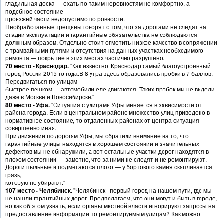
гладильная доска — ехать по таким неровностям не комфортно, а
подобное состояние
проезжей части недопустимо по ровности.
Необработанные трещины говорят о том, что за дорогами не следят на
стадии эксплуатации и гарантийные обязательства не соблюдаются
должным образом. Отдельно стоит отметить низкое качество в сопряжении
с трамвайными путями и отсутствия на данных участках необходимого
ремонта — покрытие в этих местах частично разрушено.
70 место - Краснодар.
"Как известно, Краснодар самый благоустроенный
город России 2015-го года.В 8 утра здесь образовались пробки в 7 баллов.
Передвигаться по улицам
быстрее пешком — автомобили еле двигаются. Таких пробок мы не видели
даже в Москве и Новосибирске."
80 место - Уфа.
"Ситуация с улицами Уфы меняется в зависимости от
района города. Если в центральном районе множество улиц приведено в
нормативное состояние, то отдаленных районах от центра ситуация
совершенно иная.
При движении по дорогам Уфы, мы обратили внимание на то, что
гарантийные улицы находятся в хорошем состоянии и значительных
дефектов мы не обнаружили, а вот остальные участки дорог находятся в
плохом состоянии — заметно, что за ними не следят и не ремонтируют.
Дороги пыльные и подметаются плохо — у бортового камня скапливается
грязь,
которую не убирают."
107 место - Челябинск.
"Челябинск - первый город на нашем пути, где мы
не нашли гарантийных дорог. Предполагаем, что они могут и быть в городе,
но как об этом узнать, если органы местной власти игнорируют запросы на
предоставление информации по ремонтируемым улицам? Как можно