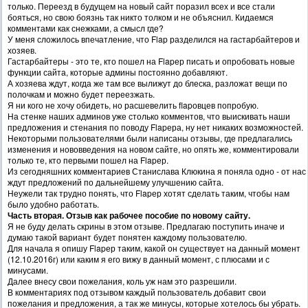
только. Переезд в будущем на новый сайт поразил всех и все стали
бояться, но свою боязнь так никто толком и не объяснил. Кидаемся
комментами как снежками, а смысл где?
У меня сложилось впечатление, что Flap разделился на гастарбайтеров и
хозяев.
Гастарбайтеры - это те, кто пошел на Flapер писать и опробовать новые
функции сайта, которые админы постоянно добавляют.
А хозяева ждут, когда же там все вылижут до блеска, разложат вещи по
полочкам и можно будет переезжать.
Я ни кого не хочу обидеть, но расшевелить flapовцев попробую.
На стенке наших админов уже столько комментов, что выискивать наши
предложения и стенания по поводу Flapера, ну нет никаких возможностей.
Некоторыми пользователями были написаны отзывы, где предлагались
изменения и нововведения на новом сайте, но опять же, комментировали
только те, кто первыми пошел на Flapер.
Из сегодняшних комментариев Станислава Клюкина я поняла одно - от нас
ждут предложений по дальнейшему улучшению сайта.
Неужели так трудно понять, что Flapер хотят сделать таким, чтобы нам
было удобно работать.
Часть вторая. Отзыв как рабочее пособие по новому сайту.
Я не буду делать скрины в этом отзыве. Предлагаю поступить иначе и
думаю такой вариант будет понятен каждому пользователю.
Для начала я опишу Flapер таким, какой он существует на данный момент
(12.10.2016г) или каким я его вижу в данный момент, с плюсами и с
минусами.
Далее внесу свои пожелания, коль уж нам это разрешили.
В комментариях под отзывом каждый пользователь добавит свои
пожелания и предложения, а так же минусы, которые хотелось бы убрать.