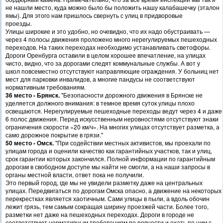
не нашли место, куда можно было бы положить нашу калабашечку (эталон
ямы). Для этого нам пришлось свернуть с улиц в придворовые
проезды.
Улицы широкие и это удобно, но очевидно, что их надо обустраивать —
через 4 полосы движения проложено много нерегулируемых пешеходных
переходов. На таких переходах необходимо устанавливать светофоры.
Дороги Оренбурга оставили в целом хорошее впечатление, на улицах
чисто, видно, что за дорогами следят коммунальные службы. А вот у
школ повсеместно отсутствуют направляющие ограждения. У больниц нет
мест для парковки инвалидов, а многие пандусы не соответствуют
нормативным требованиям.
36 место - Брянск.
"Безопасности дорожного движения в Брянске не
уделяется должного внимания: в темное время суток улицы плохо
освещаются. Нерегулируемые пешеходные переходы ведут через 4 и даже
6 полос движения. Перед искусственным неровностями отсутствуют знаки
ограничения скорости «20 км/ч». На многих улицах отсутствует разметка, а
само дорожное покрытие в грязи."
50 место - Омск.
"При содействии местных активистов, мы проехали по
улицам города и оценили качество как гарантийных участков, так и улиц,
срок гарантии которых закончился. Полной информации по гарантийным
дорогам в свободном доступе мы найти не смогли, а на наши запросы в
органы местной власти, ответ пока не получили.
Это первый город, где мы не увидели разметку даже на центральных
улицах. Передвигаться по дорогам Омска опасно, а движение на некоторых
перекрестках является хаотичным. Сами улицы в пыли, а вдоль обочин
лежит грязь, тем самым сокращая ширину проезжей части. Более того,
разметки нет даже на пешеходных переходах. Дороги в городе не
соответствуют нормативным требованиям по ровности и ехать по ним с