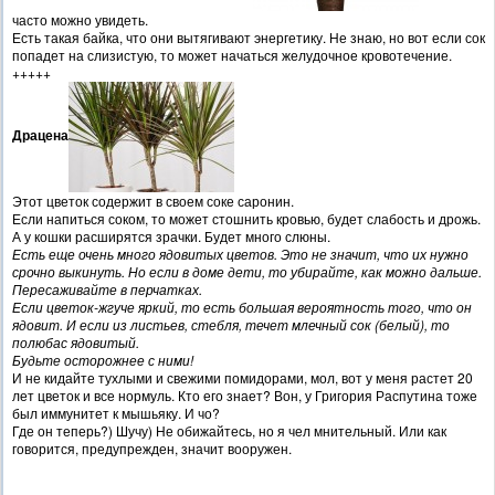
часто можно увидеть.
Есть такая байка, что они вытягивают энергетику. Не знаю, но вот если сок
попадет на слизистую, то может начаться желудочное кровотечение.
+++++
Драцена
Этот цветок содержит в своем соке саронин.
Если напиться соком, то может стошнить кровью, будет слабость и дрожь.
А у кошки расширятся зрачки. Будет много слюны.
Есть еще очень много ядовитых цветов. Это не значит, что их нужно
срочно выкинуть. Но если в доме дети, то убирайте, как можно дальше.
Пересаживайте в перчатках.
Если цветок-жгуче яркий, то есть большая вероятность того, что он
ядовит. И если из листьев, стебля, течет млечный сок (белый), то
полюбас ядовитый.
Будьте осторожнее с ними!
И не кидайте тухлыми и свежими помидорами, мол, вот у меня растет 20
лет цветок и все нормуль. Кто его знает? Вон, у Григория Распутина тоже
был иммунитет к мышьяку. И чо?
Где он теперь?) Шучу) Не обижайтесь, но я чел мнительный. Или как
говорится, предупрежден, значит вооружен.