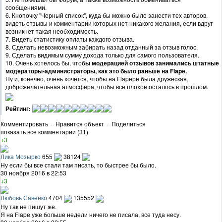
сообщениями.
6. Кнопочку "Черный список", куда бы можно было занести тех авторов,
видеть отзывы и комментарии которых нет никакого желания, если вдруг
возникнет такая необходимость.
7. Видеть статистику оплаты каждого отзыва.
8. Сделать невозможным забирать назад отданный за отзыв голос.
9. Сделать видимым сумму дохода только для самого пользователя.
10. Очень хотелось бы, чтоб
ы модерацией отзывов занимались штатные
модераторы-администраторы, как это было раньше на Flapе.
Ну и, конечно, очень хочется, чтобы на Flapере была дружеская,
доброжелательная атмосфера, чтобы все плохое осталось в прошлом.
Рейтинг:
Комментировать
·
Нравится объект
·
Поделиться
показать все комментарии (31)
+3
Лика Мозырко
655
38124
Ну если бы все стали там писать, то быстрее бы было.
30 ноября 2016 в 22:53
+3
Любовь Савенко
4704
135552
Ну так не пишут же.
Я на Flapе уже больше недели ничего не писала, все туда несу.