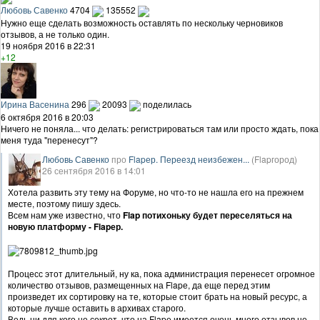
Любовь Савенко
4704
135552
Нужно еще сделать возможность оставлять по нескольку черновиков
отзывов, а не только один.
19 ноября 2016 в 22:31
+12
Ирина Васенина
296
20093
поделилась
6 октября 2016 в 20:03
Ничего не поняла... что делать: регистрироваться там или просто ждать, пока
меня туда "перенесут"?
Любовь Савенко
про
Flapер. Переезд неизбежен...
(Flapгород)
26 сентября 2016 в 14:01
Хотела развить эту тему на Форуме, но что-то не нашла его на прежнем
месте, поэтому пишу здесь.
Всем нам уже известно, что
Flap потихоньку будет переселяться на
новую платформу - Flapер.
Процесс этот длительный, ну ка, пока администрация перенесет огромное
количество отзывов, размещенных на Flapе, да еще перед этим
произведет их сортировку на те, которые стоит брать на новый ресурс, а
которые лучше оставить в архивах старого.
Ведь ни для кого не секрет, что на Flapе имеется очень много отзывов не