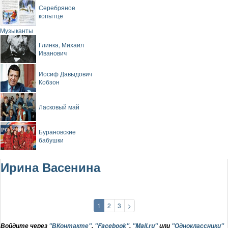
Серебряное
копытце
Музыканты
Глинка, Михаил
Иванович
Иосиф Давыдович
Кобзон
Ласковый май
Бурановские
бабушки
Ирина Васенина
1
2
3
>
Войдите через
"ВКонтакте"
,
"Facebook"
,
"Mail.ru"
или
"Одноклассники"