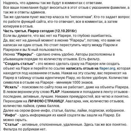
Надеюсь, что админы так же будут в комментах с ответами.
Все ваши пожелания будут вноситься в этот отзыв с указанием фамилии, а
так же и ответы админов.
Так же сделаем пункт мастер-класса по "непоняткам". Кто-то задает вопрос
по работе функций сайта, кто-то отвечает, все в комментах, а затем
копируем в отзыв.
Часть третья. Flapер сегодня (12.10.2016г)
Если вы думаете, что вас нет на Flapере, то глубоко ошибаетесь.
Да, вас нет на данный момент в иконке "Flapеры", потому, что вами не
написан ни один отзыв. Но стоит переступить черту между Flapом и
Flapером и вы N-ный пользователь.
Иконка
"Flapеры"
- сделано очень удобно. Авторы расположены в
убывающем порядке по количеству отзывов. Есть фильтр.
"Создать статью" -
это можно сделать сразу на Flapере или создать
объект на Flapе и перейти по ссылке
написать отзыв на
flaper.org
, которая
находится под названием отзыва. Нажав на эту ссылку, вас перенесет на
Flapер в таблицу отзыва идентичную Flapу, но более удобную. Количество
символов в отзыве на Flapере - минимум 1000 знаков.
"Искать"
- поисковик по сайту пока не работает, даже на объекты Flapера.
В левом верхнем углу слово
FLAP
. Нажимаем и попадаем в ленту отзывов -
последние, активные, лучшие. Никаких премудростей, все четко и понятно.
Переходим на
ЛИЧНУЮ СТРАНИЦУ
. Аватарка, ник, количество отзывов,
количество лайков, сумма баллов.
Далее на сером фоне-инфо, статьи, баллы, лайки, подписки, избранное.
"Инфо"
- здесь информация из какой соцсети вы зашли на Flapер. Ее
можно скрыть.
"Статьи"
- активные, отклоненные, удаленные. Здесь так же все понятно.
Фильтра по рубрикам нет.