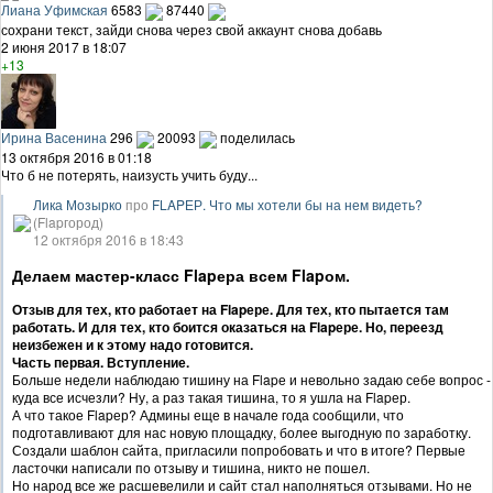
Лиана Уфимская
6583
87440
сохрани текст, зайди снова через свой аккаунт снова добавь
2 июня 2017 в 18:07
+13
Ирина Васенина
296
20093
поделилась
13 октября 2016 в 01:18
Что б не потерять, наизусть учить буду...
Лика Мозырко
про
FLAPЕР. Что мы хотели бы на нем видеть?
(Flapгород)
12 октября 2016 в 18:43
Делаем мастер-класс Flapера всем Flapом.
Отзыв для тех, кто работает на Flapере. Для тех, кто пытается там
работать. И для тех, кто боится оказаться на Flapере. Но, переезд
неизбежен и к этому надо готовится.
Часть первая. Вступление.
Больше недели наблюдаю тишину на Flapе и невольно задаю себе вопрос -
куда все исчезли? Ну, а раз такая тишина, то я ушла на Flapер.
А что такое Flapер? Админы еще в начале года сообщили, что
подготавливают для нас новую площадку, более выгодную по заработку.
Создали шаблон сайта, пригласили попробовать и что в итоге? Первые
ласточки написали по отзыву и тишина, никто не пошел.
Но народ все же расшевелили и сайт стал наполняться отзывами. Но не