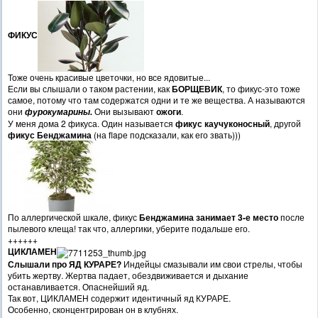
ФИКУС
Тоже очень красивые цветочки, но все ядовитые...
Если вы слышали о таком растении, как
БОРЩЕВИК
, то фикус-это тоже
самое, потому что там содержатся одни и те же вещества. А называются
они
Они вызывают
ожоги
.
фурокумарины.
У меня дома 2 фикуса. Один называется
фикус каучуконосный
, другой
фикус Бенджамина
(на flapе подсказали, как его звать)))
По аллергической шкале, фикус
Бенджамина занимает 3-е место
после
пылевого клеща! так что, аллергики, уберите подальше его.
++++++
ЦИКЛАМЕН
Слышали про ЯД КУРАРЕ?
Индейцы смазывали им свои стрелы, чтобы
убить жертву. Жертва падает, обездвиживается и дыхание
останавливается. Опаснейший яд.
Так вот, ЦИКЛАМЕН содержит идентичный яд КУРАРЕ.
Особенно, сконцентрирован он в клубнях.