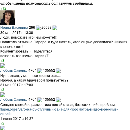
чтобы иметь возможность оставлять сообщения.
+12
Ирина Васенина
296
20093
30 мая 2017 в 13:38
Люди, поможите кто чем можете!!!
Написала отзыв на Flapере, а куда нажать, чтоб он уже добавился? Никаких
кнопочек нет!!!
Комментировать
·
Поделиться
показать все комментарии (7)
+3
Любовь Савенко
4704
135552
Ну не знаю, у меня все кнопки есть...
Ирочка, а каким браузером пользуетесь?
31 мая 2017 в 17:03
+2
Любовь Савенко
4704
135552
Сегодня спокойно разместила новый отзыв, без каких-либо проблем.
flaper.org/s/Загонка-ру-отличный-сайт-для-просмотра-видео-в-режиме-
онлайн
1 июня 2017 в 16:27
+2