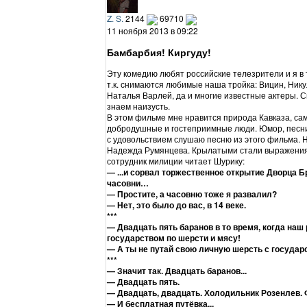
Z. S.
2144
69710
11 ноября 2013 в 09:22
Бамбарбия! Киргуду!
Эту комедию любят российские телезрители и я в т
т.к. снимаются любимые наша тройка: Вицин, Нику
Наталья Варлей, да и многие известные актеры. С
знаем наизусть.
В этом фильме мне нравится природа Кавказа, сам
добродушные и гостеприимные люди. Юмор, песни 
с удовольствием слушаю песню из этого фильма. 
Надежда Румянцева. Крылатыми стали выражения и
сотрудник милиции читает Шурику:
— ...и сорвал торжественное открытие Дворца Б
часовни…
— Простите, а часовню тоже я развалил?
— Нет, это было до вас, в 14 веке.
***
— Двадцать пять баранов в то время, когда наш
государством по шерсти и мясу!
— А ты не путай свою личную шерсть с государ
***
— Значит так. Двадцать баранов...
— Двадцать пять.
— Двадцать, двадцать. Холодильник Розенлев. 
— И бесплатная путёвка...