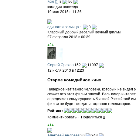
Ксю )))
8
56
комедия навсегда
19 мая 2015 в 11:36
одинокая волчица
1
0
Классный,добрый,веселый,вечный фильм
27 февраля 2018 в 00:39
+24
Сергей Орехов
152
11097
12 июля 2013 в 12:23
Старое комедийное кино
Наверное нет такого человека, который не видел эт
скажет что этот фильм плохой. Весь юмор интерес
определяет саму сущность бывшей Российской имп
фильм не будет сходить с экранов телевизоров.
Рейтинг:
Комментировать
·
Поделиться
+14
Алексеей Андреев
36
248