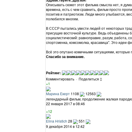
Описывать сюжет этот фильма смысла нет, я думаю
времена, есть с чем сравнить, фильм просто пропи
позитив и патриотизм. Люди много улыбаются, ве
полюбился многим.
В СССР пытались увести людей от некоторых тради
присущие восточной культуре. Ведь объединены б
социалистический: равноправие, разум, работа, со
спортсменка, комсомолка, красавица". Это идеи ф
Всё это опутано комичными ситуациями, которые 
Спасибо за внимание.
Рейтинг:
Комментировать
·
Поделиться
+1
Марина Екерт
1108
12563
легендарный фильм, продолжение жалкая пароди
22 января 2017 в 08:46
+12
Elina Hristich
28
551
9 декабря 2014 в 12:42