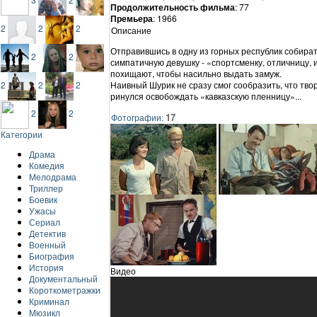
Продолжительность фильма
: 77
Премьера
: 1966
2
2
2
Описание
Отправившись в одну из горных республик собира
2
2
симпатичную девушку - «спортсменку, отличницу, 
похищают, чтобы насильно выдать замуж.
Наивный Шурик не сразу смог сообразить, что твор
2
2
2
ринулся освобождать «кавказскую пленницу»...
2
2
17
Фотографии:
Категории
Драма
Комедия
Мелодрама
Триллер
Боевик
Ужасы
Сериал
Детектив
Военный
Биография
История
Видео
Документальный
Короткометражки
Криминал
Мюзикл