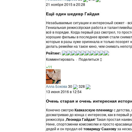
21 ноября 2015 в 20:28
Ещё один шедевр Гайдая
Незабываемые ситуации и интересный сюжет - всё 
Гениальная режиссёрская работа и талантливейшая
всё в порядке. Когда первый раз смотрел, то прост
хорошие фильмы в последнее время стали снимат
которые в разы хуже оригинала и только позорят 
делать ремейки на такое кино, чем снимать непот
Рейтинг:
Комментировать
·
Поделиться
+11
Алла Бокова
30
328
13 июня 2016 в 12:54
Очень старая и очень интересная истор
Конечно смотрю
Кавказскую пленницу
с детства,
досматриваю до конца с интересом, как в первый р
режиссёра ,
Леонида Гайдая
! Такая простая наив
Нине, спортсменки комсомолки и просто красавице
дядей и он продал её
товарищу Саахову
за неско