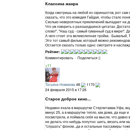
Классика жанра
Когда смотришь на любой из скриншотов, рот сам 
сказать, что это комедия Гайдая, чтобы стало пон
Сколько невероятных приключений выпадает на д
Что уж говорить о разошедшихся цитатах. Достато
слово!", "Наш суд - самый гуманный суд в мире!". Да
А чего стоит эта великолепная тройка - Бывалый, Т
Это тот самый фильм, который можно рекомендова
Остается сказать только одно: смотрите и наслаж
Рейтинг:
Комментировать
·
Поделиться
+11
Татьяна Новикова
48
1170
24 февраля 2015 в 17:26
Старое доброе кино...
Недавно ехала в маршрутке Стерлитамак-Уфа, вод
минус 25, а в маршрутке тепло, как дома, да еще и
посмотрела, и поймала себя на мысли, что давно в
не делать что-нибудь попутно: шить, вязать или к
"слушать" фоном...да и остальные пассажиры тоже,