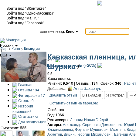
Войти под "ВКонтакте"
Войти под "Одноклассники"
Войти под "Mail.ru"
Войти под "Facebook"
Кино
▼
Выберите город:
Модерация
|
Русский
Flap
>
Кино
>
Комедия
|
Кавказская пленница, 
Еще
|
Войти / Зарегистрироваться
Шурика
/
Добавить кино
Пригласить друзей (+20%)
9.5
Ваша оценка:
Рейтинг:
9.5
/10 | Отзывы:
134
|
Оценок:
340
|
Расчет
Главная
Добавила:
Анна Захарчук
Отзывы
134
Добавить отзыв
В закладки
Я смотрел
Р
Фотографии
17
Стенка
0
Оставить отзыв на flaper.org
История
Свойства
изменений
Год
: 1966
Статистика
Режиссеры
:
Леонид Иович Гайдай
Для владельцев
Актеры
:
Александр Сергеевич Демьяненко
,
Юрий 
585
Смотрели:
Владимировна
,
Фрунзик Мушегович Мкртчян
,
Влад
Ахметов
,
Вицин, Георгий Михайлович
,
Евгений Але
3
2