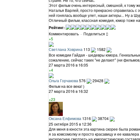
стране. Не то, что сейчас.
Этот фильм очень интересный, смешной, к тому же
Наталья Варлей, просто прекрасно справилась с э
ней гонялась вообще улет, наши актеры... Ну а Ш
Отличный фильм, классная комедия, юмор тоже над
Рейтинг:
Комментировать
·
Поделиться
+5
Светлана Ховрина
113
1582
Все комедии Гайдая - шедевры юмора. Гениальные 
сожалению, сейчас таких "не делают" (ни фильмов,
27 марта 2016 в 16:05
+4
Ольга Горчакова
576
29428
Фильм на все века! )
27 марта 2016 в 16:32
+23
Оксана Елфимова
1316
38704
25 октября 2015 в 12:36
Для меня в юности эта картина скорее была рома
я за комсомолку и просто красавицу и ее кавалер
интереснее смотреть на юмористическую составля