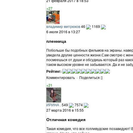
21 февраля 2017 в 18:53
+27
владимир митрюков
46
1169
6 июля 2016 в 13:27
пленница
Побольше бы подобных фильмов на экраны. навер
увидела другие ценности жизни.Сам смотрю с жен
посмеешься от души и обсудишь который раз какой
таком высоком уровне не забываются. Да и не заб
Рейтинг:
Комментировать
·
Поделиться
+21
ИРИНА .
549
7574
27 марта 2016 в 15:55
Отличная комедия
Такая комедия, что все голливудские позавидуют