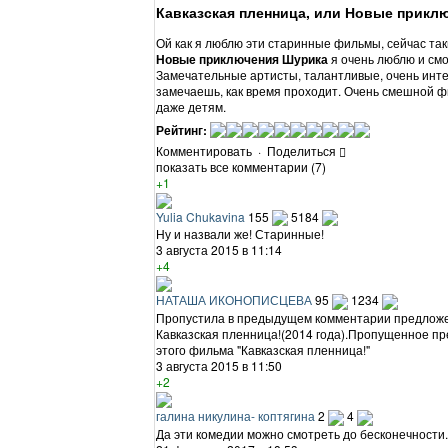
Кавказская пленница, или Новые прикл
Ой как я люблю эти старинные фильмы, сейчас та
Новые приключения Шурика
я очень люблю и см
Замечательные артисты, талантливые, очень инте
замечаешь, как время проходит. Очень смешной ф
даже детям.
Рейтинг:
Комментировать
·
Поделиться
показать все комментарии (7)
+1
Yulia Chukavina
155
5184
Ну и назвали же! Старинные!
3 августа 2015 в 11:14
+4
НАТАША ИКОНОПИСЦЕВА
95
1234
Пропустила в предыдущем комментарии предложен
Кавказская пленница!(2014 года).Пропущенное п
этого фильма "Кавказская пленница!"
3 августа 2015 в 11:50
+2
галина никулина- коптягина
2
4
Да эти комедии можно смотреть до бесконечности.