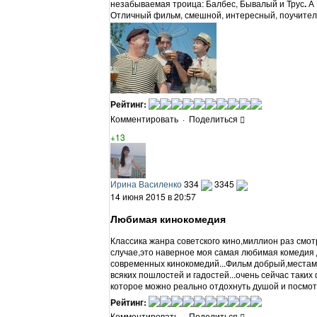
незабываемая троица: Балбес, Бывалый и Трус
.
А 
Отличный фильм, смешной, интересный, поучител
Рейтинг:
Комментировать
·
Поделиться
+13
Ирина Василенко
334
3345
14 июня 2015 в 20:57
Любимая кинокомедия
Классика жанра советского кино,миллион раз смо
случае,это наверное моя самая любимая комедия 
современных кинокомедий...Фильм добрый,местам
всяких пошлостей и гадостей...очень сейчас таких
которое можно реально отдохнуть душой и посмот
Рейтинг:
Комментировать
·
Поделиться