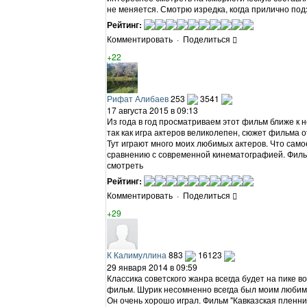
не меняется. Смотрю изредка, когда прилично под
Рейтинг:
Комментировать
·
Поделиться
+22
Рифат Алибаев
253
3541
17 августа 2015 в 09:13
Из года в год просматриваем этот фильм ближе к н
так как игра актеров великолепен, сюжет фильма 
Тут играют много моих любимых актеров. Что само
сравнению с современной кинематографией. Филь
смотреть
Рейтинг:
Комментировать
·
Поделиться
+29
К Калимуллина
883
16123
29 января 2014 в 09:59
Классика советского жанра всегда будет на пике в
фильм. Шурик несомненно всегда был моим любимц
Он очень хорошо играл. Фильм "Кавказская пленниц