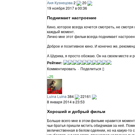
Аня Кузнецова
2
20
19 ноября 2017 в 00:36
Поднимает настроение
Кино, которое всегда хочется смотреть, не смотря 
каждый момент.
Лично мне этот фильм всегда поднимает настроени
Доброе и позитивное кино. И конечно же, рекоменд
А Шурика, я просто обожаю. Он на своем месте и р
Рейтинг:
Комментировать
·
Поделиться
+25
Luina Luina
384
22161
8 января 2014 в 23:53
Хороший и добрый фильм
Больше всего мне в этом фильме нравится момент,
чьи братья пришли мстить обидчикам за неё. Помни
величественная в белом одеянии, но на какую-то 
улыбается, и в миг опять принимает холодное выр