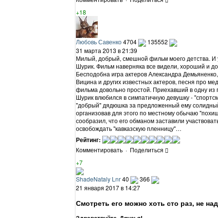
+18
Любовь Савенко
4704
135552
31 марта 2013 в 21:39
Милый, добрый, смешной фильм моего детства. И
Шурик. Фильм наверняка все видели, хороший и 
Бесподобна игра актеров Александра Демьяненко,
Вицина и других известных актеров, песня про ме
фильма довольно простой. Приехавший в одну из 
Шурик влюбился в симпатичную девушку - "спортсме
"добрый" дядюшка за предложенный ему солидный
организовав для этого по местному обычаю "похи
сообразил, что его обманом заставили участвоват
освобождать "кавказскую пленницу"…
Рейтинг:
Комментировать
·
Поделиться
+7
ShadeNataly Lnr
40
366
21 января 2017 в 14:27
Смотреть его можно хоть сто раз, не на
Здравствуйте, Друзья!