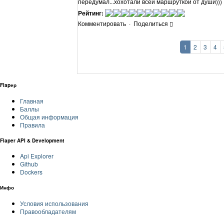
передумал...хохотали всей маршруткой от души)))
Рейтинг:
Комментировать
·
Поделиться
1
2
3
4
Flapер
Главная
Баллы
Общая информация
Правила
Flaper API & Development
Api Explorer
Github
Dockers
Инфо
Условия использования
Правообладателям