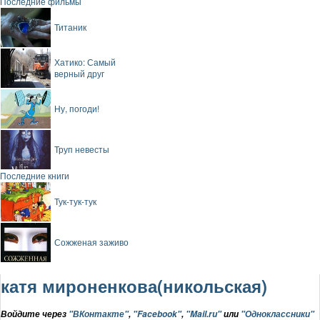
Последние фильмы
Титаник
Хатико: Самый
верный друг
Ну, погоди!
Труп невесты
Последние книги
Тук-тук-тук
Сожженая заживо
катя мироненкова(никольская)
Войдите через
"ВКонтакте"
,
"Facebook"
,
"Mail.ru"
или
"Одноклассники"