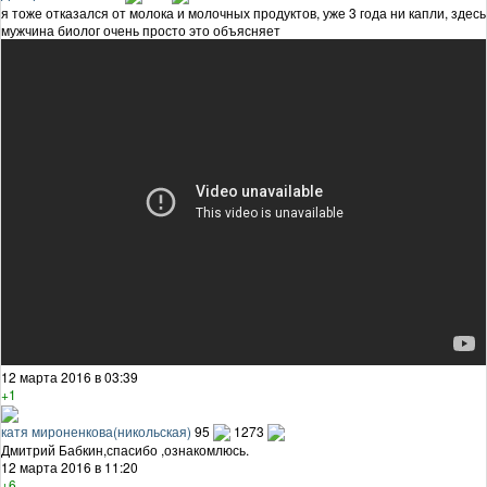
я тоже отказался от молока и молочных продуктов, уже 3 года ни капли, здесь
мужчина биолог очень просто это объясняет
12 марта 2016 в 03:39
+1
катя мироненкова(никольская)
95
1273
Дмитрий Бабкин,спасибо ,ознакомлюсь.
12 марта 2016 в 11:20
+6