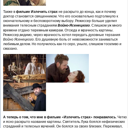
Также в
фильме Излечить страх
не раскрыто до конца, как и почему
доктор становится священником. Что его основательно подтолкнуло к
окончательному и бесповоротному выбору. Режиссер больше уделил
внимания телесным страданиям
. Слишком уж много
Войно-Ясенецкого
времени отдано тюремным камерам. Отсюда и мрачность картины.
Режиссер,видимо, через мрачность хотел передать духовные терзания
Войно Ясенецкого
. Его душевную боль от невозможности заниматься
любимым делом. Но получилось как-то серо, уныло, слишком тоскливо и
смазано.
А теперь о том, что мне в фильме «Излечить страх» понравилось
. Четко
и ясно раскрыто название картины. Святитель Лука боялся нефизических
страданий и телесных мучений. Он боялся за своих близких. Переживал,