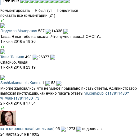
Рейтинг:
Комментировать
·
Я был тут
·
Поделиться
показать все комментарии (21)
+4
Людмила Мадорская
537
14338
Таша. Я все тебе написала...Что нужно пиши...ПОМОГУ..
1 июня 2016 в 19:30
+3
Таша Тишина
493
26377
Спасибо, Люда!
1 июня 2016 в 23:19
Sashkakununets Kunets
1
58
Многие жаловались, что не умеют правильно писать ответы. Администратор
выложил инструкцию, как нужно писать ответы
vk.com/public117811480?
w=wall-117811480_73
2 июня 2016 в 17:54
+4
катя мироненкова(никольская)
95
1273
поделилась
24 марта 2016 в 19:02