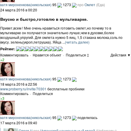
катя мироненкова(никольская)
95
1273
про
Омлет
(Еда)
24 марта 2016 в 00:20
Вкусно и быстро,готовлю в мультиварке.
Привет,всем ! Мне очень нравиться готовить омлет,но почему то в
мультиварке он получается значительно лучше,чем в духовке,более
воздушный,упругий. Для омлета нужно 5 яиц, 1,5 стакана молока,соль по
вкусу. зелень(укроп,петрушка). Яйца ...
(читать далее)
Рейтинг:
Комментировать
·
Нравится объект
·
Поделиться
Действия ▼
+2
катя мироненкова(никольская)
95
1273
18 марта 2016 в 22:56
www.proberry.ru/invite/70301
бесплатные пробники
Комментировать
·
Поделиться
+3
катя мироненкова(никольская)
95
1273
поделилась
17 марта 2016 в 09:40
Oлecя Ч
про
Чувашский национальный музей
(Чебоксары)