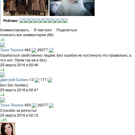
Рейтинг:
Комментировать
·
Я смотрел
·
Поделиться
показать все комментарии (66)
+5
Таша Тишина
493
26377
Ошибаться свойственно людям. Без ошибок не постигнуть что правильно, а
что нет. Прям так уж и бес)
25 марта 2016 в 00:46
+4
Дмитрий Бабкин
13
177
Бес Бес балбес)
25 марта 2016 в 00:47
+4
Таша Тишина
493
26377
Спасибо за репосты!
25 марта 2016 в 02:12
+25