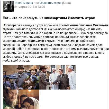
Таша Тишина
про
Излечить страх
(Кино)
24 марта 2016 в 13:05
Есть что почерпнуть из кинокартины Излечить страх
Посмотрела я сегодня с утра пораньше
фильм жизнеописание Святителя
Луки
(гениального доктора
В. Ф. Войно-Ясенецкого в
миру) –
Излечить
страх
. Начну с того что мне в картине не понравилось. Режиссер почему-то
не стал заострять внимание зрителя на гениальных способностях
молодого
к искусству. В фильме, на мой взгляд,
Войно-Ясенецкого
совершенно нераскрыта тема трудности выбора. А ведь на самом деле
молодой Войно-Ясенецкий очень переживал что ему выбрать искусство или
медицину. Он сомневался как сомневался и сомневается в правильности
выбора каждый из нас с вами. Но режиссер уделил этому всего лишь
небольшой эпизод.