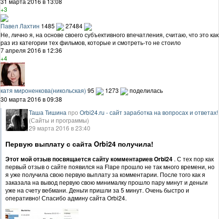
31 марта 2016 в 13:08
+3
Павел Лахтин
1485
27484
Не, лично я, на основе своего субъективного впечатления, считаю, что это как
раз из категории тех фильмов, которые и смотреть-то не стоило
7 апреля 2016 в 12:36
+4
катя мироненкова(никольская)
95
1273
поделилась
30 марта 2016 в 09:38
Таша Тишина
про
Orbi24.ru - сайт заработка на вопросах и ответах!
(Сайты и программы)
29 марта 2016 в 23:40
Первую выплату с сайта Orbi24 получила!
Этот мой отзыв посвящается сайту комментариев Orbi24
. С тех пор как
первый отзыв о сайте появился на Flapе прошло не так много времени, но
я уже получила свою первую выплату за комментарии. После того как я
заказала на вывод первую свою минималку прошло пару минут и деньги
уже на счету вебмани. Деньги пришли за 5 минут. Очень быстро и
оперативно! Спасибо админу сайта Orbi24.