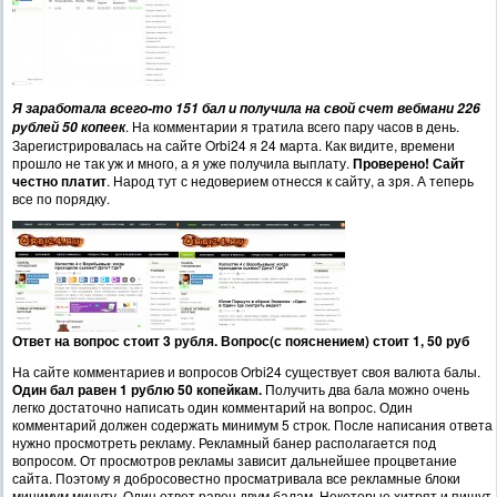
Я заработала всего-то 151 бал и получила на свой счет вебмани 226
. На комментарии я тратила всего пару часов в день.
рублей 50 копеек
Зарегистрировалась на сайте Orbi24 я 24 марта. Как видите, времени
прошло не так уж и много, а я уже получила выплату.
Проверено! Сайт
честно платит
. Народ тут с недоверием отнесся к сайту, а зря. А теперь
все по порядку.
Ответ на вопрос стоит 3 рубля. Вопрос(с пояснением) стоит 1, 50 руб
На сайте комментариев и вопросов Orbi24 существует своя валюта балы.
Один бал равен 1 рублю 50 копейкам.
Получить два бала можно очень
легко достаточно написать один комментарий на вопрос. Один
комментарий должен содержать минимум 5 строк. После написания ответа
нужно просмотреть рекламу. Рекламный банер располагается под
вопросом. От просмотров рекламы зависит дальнейшее процветание
сайта. Поэтому я добросовестно просматривала все рекламные блоки
минимум минуту. Один ответ равен двум балам. Некоторые хитрят и пишут