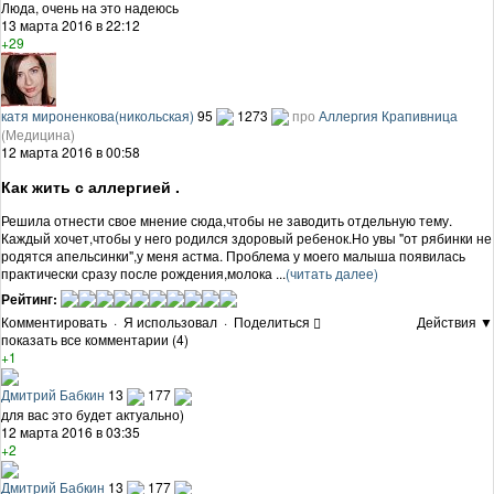
Люда, очень на это надеюсь
13 марта 2016 в 22:12
+29
катя мироненкова(никольская)
95
1273
про
Аллергия Крапивница
(Медицина)
12 марта 2016 в 00:58
Как жить с аллергией .
Решила отнести свое мнение сюда,чтобы не заводить отдельную тему.
Каждый хочет,чтобы у него родился здоровый ребенок.Но увы "от рябинки не
родятся апельсинки",у меня астма. Проблема у моего малыша появилась
практически сразу после рождения,молока ...
(читать далее)
Рейтинг:
Комментировать
·
Я использовал
·
Поделиться
Действия ▼
показать все комментарии (4)
+1
Дмитрий Бабкин
13
177
для вас это будет актуально)
12 марта 2016 в 03:35
+2
Дмитрий Бабкин
13
177