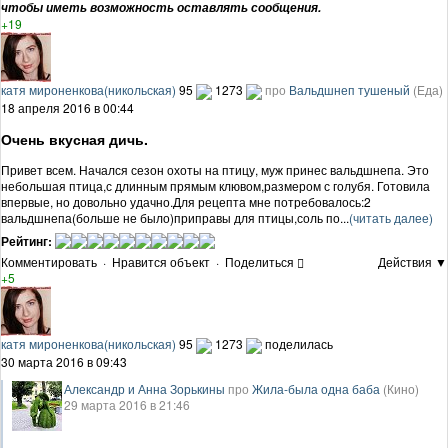
чтобы иметь возможность оставлять сообщения.
+19
катя мироненкова(никольская)
95
1273
про
Вальдшнеп тушеный
(Еда)
18 апреля 2016 в 00:44
Очень вкусная дичь.
Привет всем. Начался сезон охоты на птицу, муж принес вальдшнепа. Это
небольшая птица,с длинным прямым клювом,размером с голубя. Готовила
впервые, но довольно удачно.Для рецепта мне потребовалось:2
вальдшнепа(больше не было)приправы для птицы,соль по...
(читать далее)
Рейтинг:
Комментировать
·
Нравится объект
·
Поделиться
Действия ▼
+5
катя мироненкова(никольская)
95
1273
поделилась
30 марта 2016 в 09:43
Александр и Анна Зорькины
про
Жила-была одна баба
(Кино)
29 марта 2016 в 21:46