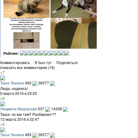
Рейтинг:
Комментировать
·
Я был тут
·
Поделиться
показать все комментарии (18)
+7
Таша Тишина
493
26377
Люда, надеюсь!
5 марта 2016 в 23:25
+4
Людмила Мадорская
537
14338
Таша- ну как там? Разбирают??
12 марта 2016 в 22:47
+3
Таша Тишина
493
26377