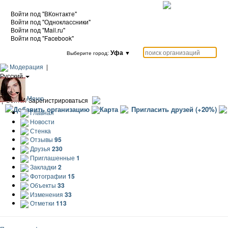
Войти под "ВКонтакте"
Войти под "Одноклассники"
Войти под "Mail.ru"
Войти под "Facebook"
Уфа
▼
Выберите город:
Модерация
|
Русский
|
Еще
Меню
|
Войти / Зарегистрироваться
Добавить организацию
Карта
Пригласить друзей (+20%)
Главная
Новости
Стенка
Отзывы
95
Друзья
230
Приглашенные
1
Закладки
2
Фотографии
15
Объекты
33
Изменения
33
Отметки
113