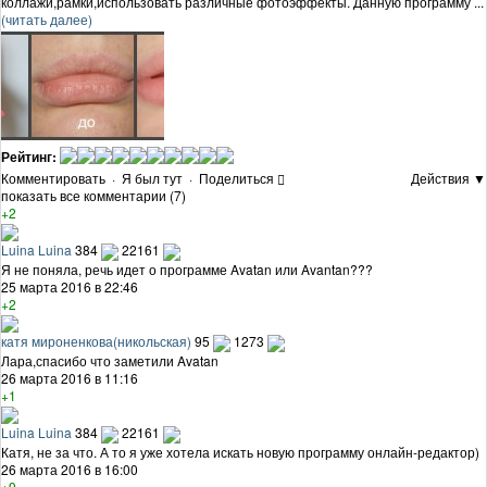
коллажи,рамки,использовать различные фотоэффекты. Данную программу ...
(читать далее)
Рейтинг:
Комментировать
·
Я был тут
·
Поделиться
Действия ▼
показать все комментарии (7)
+2
Luina Luina
384
22161
Я не поняла, речь идет о программе Avatan или Avantan???
25 марта 2016 в 22:46
+2
катя мироненкова(никольская)
95
1273
Лара,спасибо что заметили Avatan
26 марта 2016 в 11:16
+1
Luina Luina
384
22161
Катя, не за что. А то я уже хотела искать новую программу онлайн-редактор)
26 марта 2016 в 16:00
+9