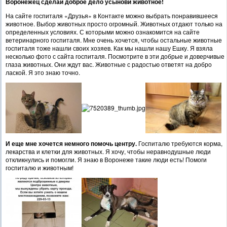
Воронежец сделай доброе дело усынови животное!
На сайте госпиталя «Друзья» в Контакте можно выбрать понравившееся
животное. Выбор животных просто огромный. Животных отдают только на
определенных условиях. С которыми можно ознакомится на сайте
ветеринарного госпиталя. Мне очень хочется, чтобы остальные животные
госпиталя тоже нашли своих хозяев. Как мы нашли нашу Ешку. Я взяла
несколько фото с сайта госпиталя. Посмотрите в эти добрые и доверчивые
глаза животных. Они ждут вас. Животные с радостью ответят на добро
лаской. Я это знаю точно.
И еще мне хочется немного помочь центру.
Госпиталю требуются корма,
лекарства и клетки для животных. Я хочу, чтобы неравнодушные люди
откликнулись и помогли. Я знаю в Воронеже такие люди есть! Помоги
госпиталю и животным!