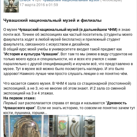
17 марта 2016 в 01:59
Чувашский национальный музей и филиалы
О музее
Чувашский национальный музей (в дальнейшем ЧНМ)
я знаю
почти всё. Точнее об экспозициях как частый посетитель (студенты моего
факультета ходят в любой музей бесплатно) и прилежный студент
факультета, связанного с искусством и дизайном.
В общий курс моей учебы в университете входил такой предмет как
"
История и культура Чувашии
". Вот там то мы (имею в виду студентов не
только моего курса и специальности, но и всех кто учился с нами
параллельно с другой спецификацией) и изучали всё, что представлено в
музее. Тут в музее всё можно было посмотреть наглядно. И это было
здорово! Намного лучше чем просто слушать лекции о не понятно чём.
Что касается самого музея. В ЧНМ 4 зала со стационарной (постоянной)
экспозицией, а не 3, но не многие об этом знают. И 2 зала со сменной
экспозицией на 3 и 4 этажах.
На первом этаже:
Первый зал
располагается справа от входа и называется "
Древность
Чувашского края
". Если не знать историю, то совсем не понятно зачем тут
кости, пушнина, горшки...