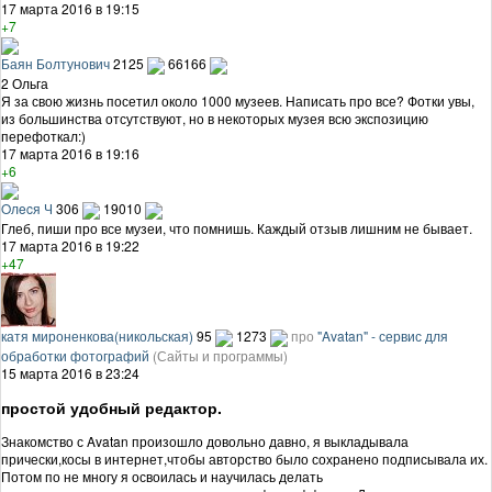
17 марта 2016 в 19:15
+7
Баян Болтунович
2125
66166
2 Ольга
Я за свою жизнь посетил около 1000 музеев. Написать про все? Фотки увы,
из большинства отсутствуют, но в некоторых музея всю экспозицию
перефоткал:)
17 марта 2016 в 19:16
+6
Oлecя Ч
306
19010
Глеб, пиши про все музеи, что помнишь. Каждый отзыв лишним не бывает.
17 марта 2016 в 19:22
+47
катя мироненкова(никольская)
95
1273
про
"Avatan" - сервис для
обработки фотографий
(Сайты и программы)
15 марта 2016 в 23:24
простой удобный редактор.
Знакомство с Avatan произошло довольно давно, я выкладывала
прически,косы в интернет,чтобы авторство было сохранено подписывала их.
Потом по не многу я освоилась и научилась делать