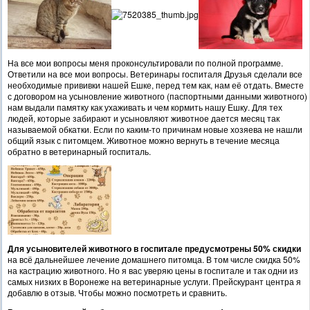
На все мои вопросы меня проконсультировали по полной программе.
Ответили на все мои вопросы. Ветеринары госпиталя Друзья сделали все
необходимые прививки нашей Ешке, перед тем как, нам её отдать. Вместе
с договором на усыновление животного (паспортными данными животного)
нам выдали памятку как ухаживать и чем кормить нашу Ешку. Для тех
людей, которые забирают и усыновляют животное дается месяц так
называемой обкатки. Если по каким-то причинам новые хозяева не нашли
общий язык с питомцем. Животное можно вернуть в течение месяца
обратно в ветеринарный госпиталь.
Для усыновителей животного в госпитале предусмотрены 50% скидки
на всё дальнейшее лечение домашнего питомца. В том числе скидка 50%
на кастрацию животного. Но я вас уверяю цены в госпитале и так одни из
самых низких в Воронеже на ветеринарные услуги. Прейскурант центра я
добавлю в отзыв. Чтобы можно посмотреть и сравнить.