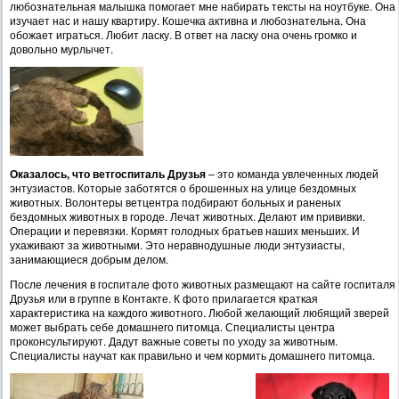
любознательная малышка помогает мне набирать тексты на ноутбуке. Она
изучает нас и нашу квартиру. Кошечка активна и любознательна. Она
обожает играться. Любит ласку. В ответ на ласку она очень громко и
довольно мурлычет.
Оказалось, что ветгоспиталь Друзья
– это команда увлеченных людей
энтузиастов. Которые заботятся о брошенных на улице бездомных
животных. Волонтеры ветцентра подбирают больных и раненых
бездомных животных в городе. Лечат животных. Делают им прививки.
Операции и перевязки. Кормят голодных братьев наших меньших. И
ухаживают за животными. Это неравнодушные люди энтузиасты,
занимающиеся добрым делом.
После лечения в госпитале фото животных размещают на сайте госпиталя
Друзья или в группе в Контакте. К фото прилагается краткая
характеристика на каждого животного. Любой желающий любящий зверей
может выбрать себе домашнего питомца. Специалисты центра
проконсультируют. Дадут важные советы по уходу за животным.
Специалисты научат как правильно и чем кормить домашнего питомца.