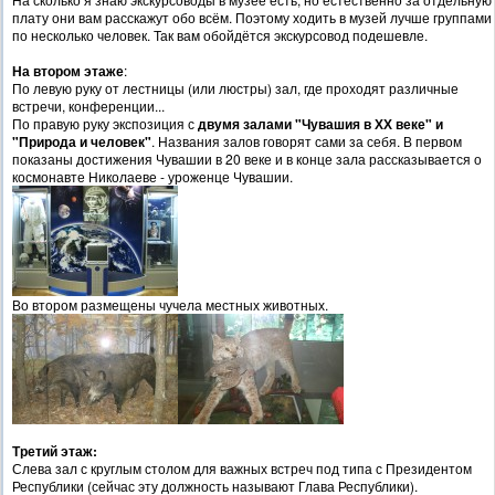
плату они вам расскажут обо всём. Поэтому ходить в музей лучше группами
по несколько человек. Так вам обойдётся экскурсовод подешевле.
На втором этаже
:
По левую руку от лестницы (или люстры) зал, где проходят различные
встречи, конференции...
По правую руку экспозиция с
двумя залами "Чувашия в ХХ веке" и
"Природа и человек"
. Названия залов говорят сами за себя. В первом
показаны достижения Чувашии в 20 веке и в конце зала рассказывается о
космонавте Николаеве - уроженце Чувашии.
Во втором размещены чучела местных животных.
Третий этаж:
Слева зал с круглым столом для важных встреч под типа с Президентом
Республики (сейчас эту должность называют Глава Республики).