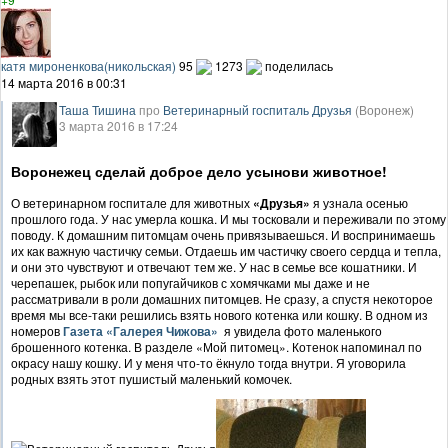
катя мироненкова(никольская)
95
1273
поделилась
14 марта 2016 в 00:31
Таша Тишина
про
Ветеринарный госпиталь Друзья
(Воронеж)
3 марта 2016 в 17:24
Воронежец сделай доброе дело усынови животное!
О ветеринарном госпитале для животных
«Друзья»
я узнала осенью
прошлого года. У нас умерла кошка. И мы тосковали и переживали по этому
поводу. К домашним питомцам очень привязываешься. И воспринимаешь
их как важную частичку семьи. Отдаешь им частичку своего сердца и тепла,
и они это чувствуют и отвечают тем же. У нас в семье все кошатники. И
черепашек, рыбок или попугайчиков с хомячками мы даже и не
рассматривали в роли домашних питомцев. Не сразу, а спустя некоторое
время мы все-таки решились взять нового котенка или кошку. В одном из
номеров
Газета «Галерея Чижова»
я увидела фото маленького
брошенного котенка. В разделе «Мой питомец». Котенок напоминал по
окрасу нашу кошку. И у меня что-то ёкнуло тогда внутри. Я уговорила
родных взять этот пушистый маленький комочек.