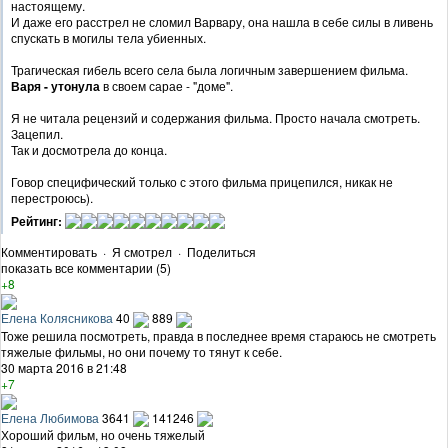
настоящему.
И даже его расстрел не сломил Варвару, она нашла в себе силы в ливень
спускать в могилы тела убиенных.
Трагическая гибель всего села была логичным завершением фильма.
Варя - утонула
в своем сарае - "доме".
Я не читала рецензий и содержания фильма. Просто начала смотреть.
Зацепил.
Так и досмотрела до конца.
Говор специфический только с этого фильма прицепился, никак не
перестроюсь).
Рейтинг:
Комментировать
·
Я смотрел
·
Поделиться
показать все комментарии (5)
+8
Елена Колясникова
40
889
Тоже решила посмотреть, правда в последнее время стараюсь не смотреть
тяжелые фильмы, но они почему то тянут к себе.
30 марта 2016 в 21:48
+7
Елена Любимова
3641
141246
Хороший фильм, но очень тяжелый