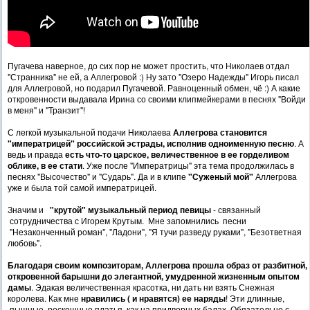
Пугачева наверное, до сих пор не может простить, что Николаев отдал
"Странника" не ей, а Аллегровой :) Ну зато "Озеро Надежды" Игорь писал
для Аллегровой, но подарил Пугачевой. Равноценный обмен, чё :) А какие
откровенности выдавала Ирина со своими клипмейкерами в песнях "Войди
в меня" и "Транзит"!
С легкой музыкальной подачи Николаева
Аллегрова становится
"императрицей" российской эстрады, исполнив одноименную песню
. А
ведь и правда
есть что-то царское, величественное в ее горделивом
облике, в ее стати
. Уже после "Императрицы" эта тема продолжилась в
песнях "Высочество" и "Сударь". Да и в клипе
"Суженый мой"
Аллегрова
уже и была той самой императрицей.
Значим и
"крутой" музыкальный период певицы
- связанный
сотрудничества с Игорем Крутым. Мне запомнились песни
"Незаконченный роман", "Ладони", "Я тучи разведу руками", "Безответная
любовь".
Благодаря своим композиторам, Аллегрова прошла образ от разбитной,
откровенной барышни до элегантной, умудренной жизненным опытом
дамы
. Эдакая величественная красотка, ни дать ни взять Снежная
королева. Как мне
нравились ( и нравятся) ее наряды
! Эти длинные,
пышные, роскошные платья, как на придворных балах. Обязательно с