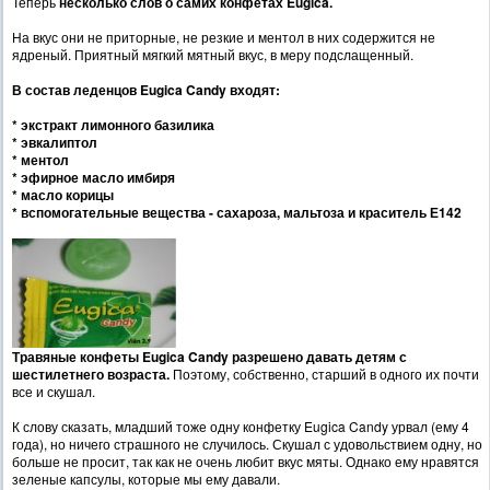
Теперь
несколько слов о самих конфетах
Eugica.
На вкус они не приторные, не резкие и ментол в них содержится не
ядреный. Приятный мягкий мятный вкус, в меру подслащенный.
В сост
ав леденцов
Eugica Candy входят:
* экстракт лимонного базилика
* эвкалиптол
* ментол
* эфирное масло имбиря
* масло корицы
* вспомогательные вещества - сахароза, мальтоза и краситель Е142
Травяные конфеты
Eugica
Candy разрешено давать детям с
шестилетнего возраста.
Поэтому, собственно, старший в одного их почти
все и скушал.
К слову сказать, младший тоже одну конфетку Eugica Candy урвал (ему 4
года), но ничего страшного не случилось. Скушал с удовольствием одну, но
больше не просит, так как не очень любит вкус мяты. Однако ему нравятся
зеленые капсулы, которые мы ему давали.