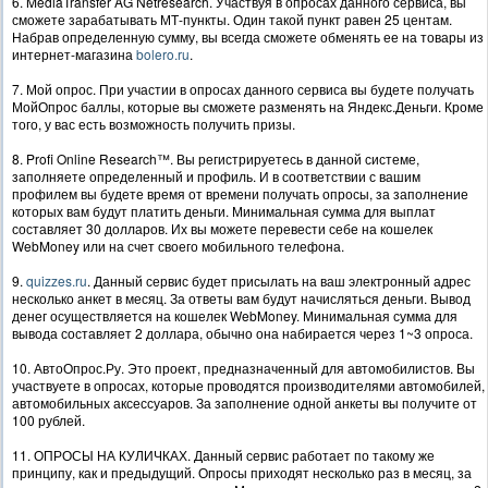
6. MediaTransfer AG Netresearch. Участвуя в опросах данного сервиса, вы
сможете зарабатывать МТ-пункты. Один такой пункт равен 25 центам.
Набрав определенную сумму, вы всегда сможете обменять ее на товары из
интернет-магазина
bolero.ru
.
7. Мой опрос. При участии в опросах данного сервиса вы будете получать
МойОпрос баллы, которые вы сможете разменять на Яндекс.Деньги. Кроме
того, у вас есть возможность получить призы.
8. Profi Online Research™. Вы регистрируетесь в данной системе,
заполняете определенный и профиль. И в соответствии с вашим
профилем вы будете время от времени получать опросы, за заполнение
которых вам будут платить деньги. Минимальная сумма для выплат
составляет 30 долларов. Их вы можете перевести себе на кошелек
WebMoney или на счет своего мобильного телефона.
9.
quizzes.ru
. Данный сервис будет присылать на ваш электронный адрес
несколько анкет в месяц. За ответы вам будут начисляться деньги. Вывод
денег осуществляется на кошелек WebMoney. Минимальная сумма для
вывода составляет 2 доллара, обычно она набирается через 1~3 опроса.
10. АвтоОпрос.Ру. Это проект, предназначенный для автомобилистов. Вы
участвуете в опросах, которые проводятся производителями автомобилей,
автомобильных аксессуаров. За заполнение одной анкеты вы получите от
100 рублей.
11. ОПРОСЫ НА КУЛИЧКАХ. Данный сервис работает по такому же
принципу, как и предыдущий. Опросы приходят несколько раз в месяц, за