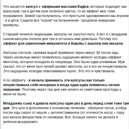
Что касается
капсул с эфирными маслами
Eugica
, которые подходят как
взрослым, так и детям (они зеленого цвета), то их эффект мне тоже
понравился. Зимой так получилось, что простыли одновременно мы втроем
- я и дети. Сидели все "хором" на больничном - продлили январские
каникулы.
Старший лечился леденцами, капсулы не захотел пить. А вот я с младшим
сыном капсулы попила дня три и осталась ими довольна. Потому что
эффект для укрепления иммунитета и борьбы с кашлем они оказали
.
Капсулы глотали, запивая водой примерно через минут 30 после еды.
Через несколько минут появлялось ощущение мягкого холодка (эффект
ментола), которое исходило из пищевода. Оно было едва уловимым. Муж
сказал, что от меня был легкий аромат ментола, но я его не почувствовала.
Это ощущение холодка обволакивало горло. Это что я чувствовала.
А по эффекту -
я начала принимать эти капсулы как только
почувствовала себя нехорошо и когда едва-едва появилось легкое
першение
. Поэтому через три дня уже ничего из симптомов простуды у
меня не было.
Младшему сыну я давала капсулы один раз в день перед сном тоже три
дня
. Это шло в дополнение к основному лечению - обильное питье, в обед
после еды сироп от кашля + антигистаминное (от отечности носа) + пару
раз капала физраствор от насморка. Всё. Больше ничего не делала и
ребенок выздоровел.