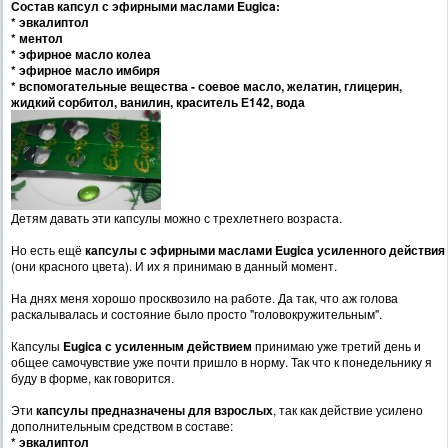
Состав капсул с эфирными маслами Eugica:
* эвкалиптол
* ментол
* эфирное масло колеа
* эфирное масло имбиря
* вспомогательные вещества - соевое масло, желатин, глицерин,
жидкий сорбитол, ванилин, краситель Е142, вода
Детям давать эти капсулы можно с трехлетнего возраста.
Но есть ещё
капсулы с эфирными маслами Eugica усиленного действия
(они красного цвета). И их я принимаю в данный момент.
На днях меня хорошо просквозило на работе. Да так, что аж голова
раскалывалась и состояние было просто "головокружительным".
Капсулы
Eugica с усиленным действием
принимаю уже третий день и
общее самочувствие уже почти пришло в норму. Так что к понедельнику я
буду в форме, как говорится.
Эти
капсулы предназначены для взрослых
, так как действие усилено
дополнительным средством в составе:
* эвкалиптол