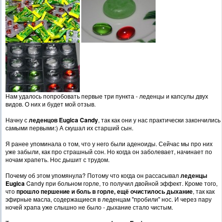
Нам удалось попробовать первые три пункта - леденцы и капсулы двух
видов. О них и будет мой отзыв.
Начну с
леденцов
Eugica Candy
, так как они у нас практически закончились
самыми первыми:) А скушал их старший сын.
Я ранее упоминала о том, что у него были аденоиды. Сейчас мы про них
уже забыли, как про страшный сон. Но когда он заболевает, начинает по
ночам храпеть. Нос дышит с трудом.
Почему об этом упомянула? Потому что когда он рассасывал
леденцы
Eugica
Candy при больном горле, то получил двойной эффект. Кроме того,
что
прошло першение и боль в горле, ещё очистилось дыхание
, так как
эфирные масла, содержащиеся в леденцам "пробили" нос. И через пару
ночей храпа уже слышно не было - дыхание стало чистым.