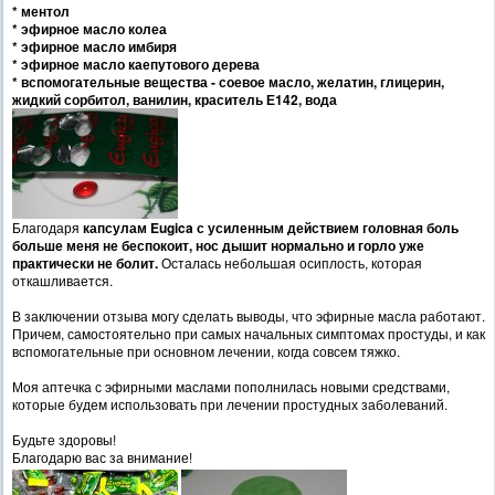
* ментол
* эфирное масло колеа
* эфирное масло имбиря
* эфирное масло каепутового дерева
* вспомогательные вещества - соевое масло, желатин, глицерин,
жидкий сорбитол, ванилин, краситель Е142, вода
Благодаря
капсулам
Eug
ica с усиленным действием головная боль
больше меня не беспокоит, нос дышит нормально и горло уже
практически не болит.
Осталась небольшая осиплость, которая
откашливается.
В заключении отзыва могу сделать выводы, что эфирные масла работают.
Причем, самостоятельно при самых начальных симптомах простуды, и как
вспомогательные при основном лечении, когда совсем тяжко.
Моя аптечка с эфирными маслами пополнилась новыми средствами,
которые будем использовать при лечении простудных заболеваний.
Будьте здоровы!
Благодарю вас за внимание!