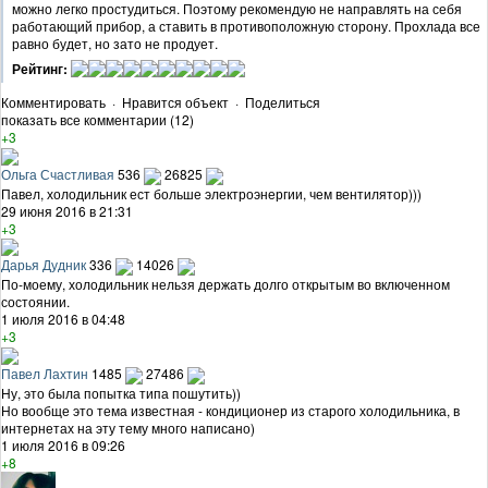
можно легко простудиться. Поэтому рекомендую не направлять на себя
работающий прибор, а ставить в противоположную сторону. Прохлада все
равно будет, но зато не продует.
Рейтинг:
Комментировать
·
Нравится объект
·
Поделиться
показать все комментарии (12)
+3
Ольга Счастливая
536
26825
Павел, холодильник ест больше электроэнергии, чем вентилятор)))
29 июня 2016 в 21:31
+3
Дарья Дудник
336
14026
По-моему, холодильник нельзя держать долго открытым во включенном
состоянии.
1 июля 2016 в 04:48
+3
Павел Лахтин
1485
27486
Ну, это была попытка типа пошутить))
Но вообще это тема известная - кондиционер из старого холодильника, в
интернетах на эту тему много написано)
1 июля 2016 в 09:26
+8