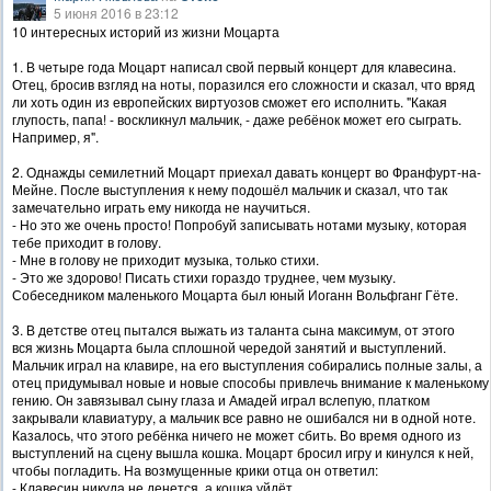
5 июня 2016 в 23:12
10 интересных историй из жизни Моцарта
1. В четыре года Моцарт написал свой первый концерт для клавесина.
Отец, бросив взгляд на ноты, поразился его сложности и сказал, что вряд
ли хоть один из европейских виртуозов сможет его исполнить. "Какая
глупость, папа! - воскликнул мальчик, - даже ребёнок может его сыграть.
Например, я".
2. Однажды семилетний Моцарт приехал давать концерт во Франфурт-на-
Мейне. После выступления к нему подошёл мальчик и сказал, что так
замечательно играть ему никогда не научиться.
- Но это же очень просто! Попробуй записывать нотами музыку, которая
тебе приходит в голову.
- Мне в голову не приходит музыка, только стихи.
- Это же здорово! Писать стихи гораздо труднее, чем музыку.
Собеседником маленького Моцарта был юный Иоганн Вольфганг Гёте.
3. В детстве отец пытался выжать из таланта сына максимум, от этого
вся жизнь Моцарта была сплошной чередой занятий и выступлений.
Мальчик играл на клавире, на его выступления собирались полные залы, а
отец придумывал новые и новые способы привлечь внимание к маленькому
гению. Он завязывал сыну глаза и Амадей играл вслепую, платком
закрывали клавиатуру, а мальчик все равно не ошибался ни в одной ноте.
Казалось, что этого ребёнка ничего не может сбить. Во время одного из
выступлений на сцену вышла кошка. Моцарт бросил игру и кинулся к ней,
чтобы погладить. На возмущенные крики отца он ответил:
- Клавесин никуда не денется, а кошка уйдёт.