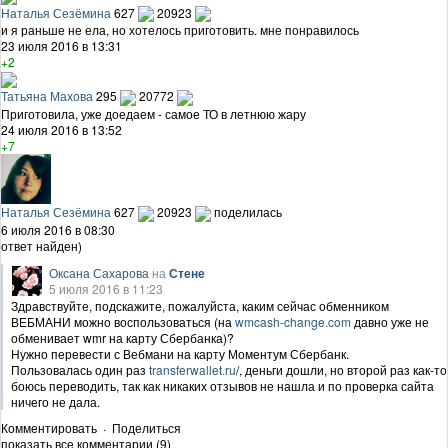
Наталья Сезёмина
627
20923
и я раньше не ела, но хотелось приготовить. мне понравилось
23 июля 2016 в 13:31
+2
Татьяна Махова
295
20772
Приготовила, уже доедаем - самое ТО в летнюю жару
24 июля 2016 в 13:52
+7
Наталья Сезёмина
627
20923
поделилась
6 июля 2016 в 08:30
ответ найден)
Оксана Сахарова
на
Стене
5 июля 2016 в 11:23
Здравствуйте, подскажите, пожалуйста, каким сейчас обменником
ВЕБМАНИ можно воспользоваться (на
wmcash-change.com
давно уже не
обменивает wmr на карту Сбербанка)?
Нужно перевести с Вебмани на карту Моментум Сбербанк.
Пользовалась один раз
transferwallet.ru
/, деньги дошли, но второй раз как-то
боюсь переводить, так как никаких отзывов не нашла и по проверка сайта
ничего не дала.
Комментировать
·
Поделиться
показать все комментарии (9)