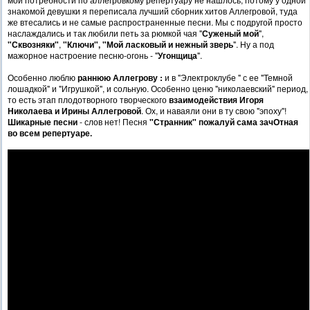
знакомой девушки я переписала лучший сборник хитов Аллегровой, туда
же втесались и не самые распространенные песни. Мы с подругой просто
наслаждались и так любили петь за рюмкой чая "
Суженый мой
",
"Сквозняки"
,
"Ключи",
"Мой ласковый и нежный зверь
". Ну а под
мажорное настроение песню-огонь - "
Угонщица
".
Особенно люблю
раннюю Аллегрову :
и в "Электроклубе " с ее "Темной
лошадкой" и "Игрушкой", и сольную. Особенно ценю "николаевский" период,
то есть этап плодотворного творческого
взаимодействия Игоря
Николаева и Ирины Аллегровой
. Ох, и наваяли они в ту свою "эпоху"!
Шикарные песни
- слов нет! Песня
"Странник" пожалуй сама зачОтная
во всем репертуаре.