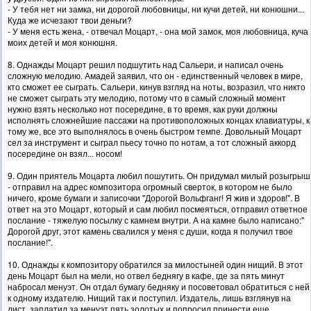
- У тебя нет ни замка, ни дорогой любовницы, ни кучи детей, ни конюшни...
Куда же исчезают твои деньги?
- У меня есть жена, - отвечал Моцарт, - она мой замок, моя любовница, куча
моих детей и моя конюшня.
8. Однажды Моцарт решил подшутить над Сальери, и написал очень
сложную мелодию. Амадей заявил, что он - единственный человек в мире,
кто сможет ее сыграть. Сальери, кинув взгляд на ноты, возразил, что никто
не сможет сыграть эту мелодию, потому что в самый сложный момент
нужно взять несколько нот посередине, в то время, как руки должны
исполнять сложнейшие пассажи на противоположных концах клавиатуры, к
тому же, все это выполнялось в очень быстром темпе. Довольный Моцарт
сел за инструмент и сыграл пьесу точно по нотам, а тот сложный аккорд
посередине он взял... носом!
9. Один приятель Моцарта любил пошутить. Он придумал милый розыгрыш
- отправил на адрес композитора огромный сверток, в котором не было
ничего, кроме бумаги и записочки "Дорогой Вольфганг! Я жив и здоров!". В
ответ на это Моцарт, который и сам любил посмеяться, отправил ответное
послание - тяжелую посылку с камнем внутри. А на камне было написано:"
Дорогой друг, этот камень свалился у меня с души, когда я получил твое
послание!".
10. Однажды к композитору обратился за милостыней один нищий. В этот
день Моцарт был на мели, но отвел беднягу в кафе, где за пять минут
набросал менуэт. Он отдал бумагу бедняку и посоветовал обратиться с ней
к одному издателю. Нищий так и поступил. Издатель, лишь взглянув на
лист, заплатил за менуэт пять золотых и попросил принести еще