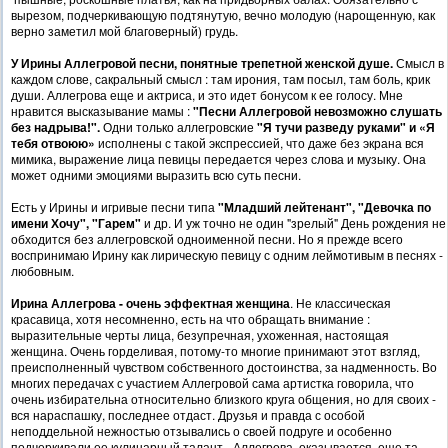
вырезом, подчеркивающую подтянутую, вечно молодую (нарощенную, как
верно заметил мой благоверный) грудь.
У Ирины Аллегровой
песни, понятные трепетной женской душе.
Смысл в
каждом слове, сакральный смысл : там ирония, там посыл, там боль, крик
души. Аллегрова еще и актриса, и это идет бонусом к ее голосу. Мне
нравится высказывание мамы :
"Песни Аллегровой невозможно слушать
без надрыва!".
Одни только аллегровские
"Я тучи разведу руками" и
«Я
тебя отвоюю»
исполнены с такой экспрессией, что даже без экрана вся
мимика, выражение лица певицы передается через слова и музыку. Она
может одними эмоциями выразить всю суть песни.
Есть у Ирины и игривые песни типа
"Младший лейтенант
", "Девочка по
имени Хочу", "Гарем"
и др. И уж точно не один "зрелый" День рождения не
обходится без аллегровской одноименной песни. Но я прежде всего
воспринимаю Ирину как лирическую певицу с одним леймотивым в песнях -
любовным.
Ирина Аллегрова - очень эффектная женщина
. Не классическая
красавица, хотя несомненно, есть на что обращать внимание :
выразительные черты лица, безупречная, ухоженная, настоящая
женщина. Очень горделивая, потому-то многие принимают этот взгляд,
преисполненный чувством собственного достоинства, за надменность. Во
многих передачах с участием Аллегровой сама артистка говорила, что
очень избирательна относительно близкого круга общения, но для своих -
вся нараспашку, последнее отдаст. Друзья и правда с особой
неподдельной нежностью отзывались о своей подруге и особенно
подчеркивали ее кулинарный талант - Аллегрова, оказывается, еще та