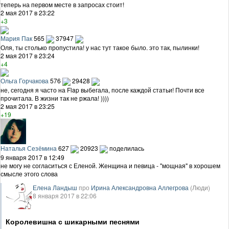
теперь на первом месте в запросах стоит!
2 мая 2017 в 23:22
+3
Мария Пак
565
37947
Оля, ты столько пропустила! у нас тут такое было. это так, пылинки!
2 мая 2017 в 23:24
+4
Ольга Горчакова
576
29428
не, сегодня я часто на Flap выбегала, после каждой статьи! Почти все
прочитала. В жизни так не ржала! ))))
2 мая 2017 в 23:25
+19
Наталья Сезёмина
627
20923
поделилась
9 января 2017 в 12:49
не могу не согласиться с Еленой. Женщина и певица - "мощная" в хорошем
смысле этого слова
Елена Ландыш
про
Ирина Александровна Аллегрова
(Люди)
8 января 2017 в 22:06
Королевишна с шикарными песнями