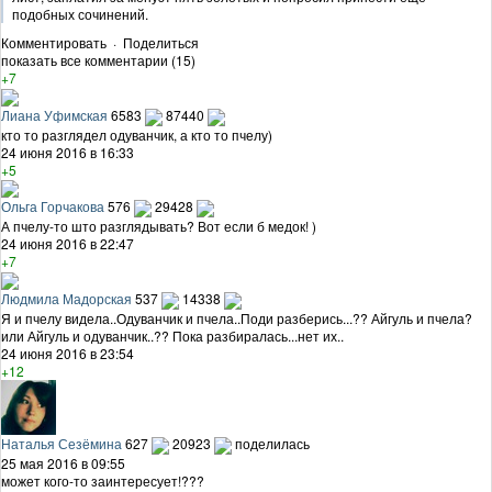
подобных сочинений.
Комментировать
·
Поделиться
показать все комментарии (15)
+7
Лиана Уфимская
6583
87440
кто то разглядел одуванчик, а кто то пчелу)
24 июня 2016 в 16:33
+5
Ольга Горчакова
576
29428
А пчелу-то што разглядывать? Вот если б медок! )
24 июня 2016 в 22:47
+7
Людмила Мадорская
537
14338
Я и пчелу видела..Одуванчик и пчела..Поди разберись...?? Айгуль и пчела?
или Айгуль и одуванчик..?? Пока разбиралась...нет их..
24 июня 2016 в 23:54
+12
Наталья Сезёмина
627
20923
поделилась
25 мая 2016 в 09:55
может кого-то заинтересует!???