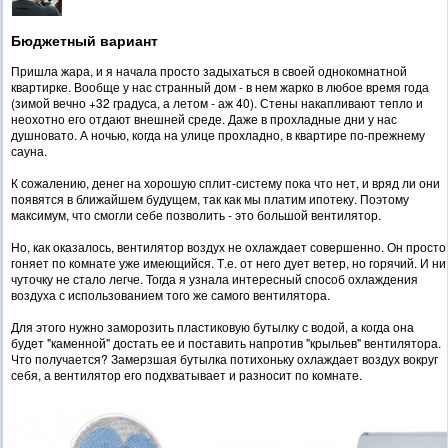
Бюджетный вариант
Пришла жара, и я начала просто задыхаться в своей однокомнатной
квартирке. Вообще у нас странный дом - в нем жарко в любое время года
(зимой вечно +32 градуса, а летом - аж 40). Стены накапливают тепло и
неохотно его отдают внешней среде. Даже в прохладные дни у нас
душновато. А ночью, когда на улице прохладно, в квартире по-прежнему
сауна.
К сожалению, денег на хорошую сплит-систему пока что нет, и вряд ли они
появятся в ближайшем будущем, так как мы платим ипотеку. Поэтому
максимум, что смогли себе позволить - это большой вентилятор.
Но, как оказалось, вентилятор воздух не охлаждает совершенно. Он просто
гоняет по комнате уже имеющийся. Т.е. от него дует ветер, но горячий. И ни
чуточку не стало легче. Тогда я узнала интересный способ охлаждения
воздуха с использованием того же самого вентилятора.
Для этого нужно заморозить пластиковую бутылку с водой, а когда она
будет "каменной" достать ее и поставить напротив "крыльев" вентилятора.
Что получается? Замерзшая бутылка потихоньку охлаждает воздух вокруг
себя, а вентилятор его подхватывает и разносит по комнате.