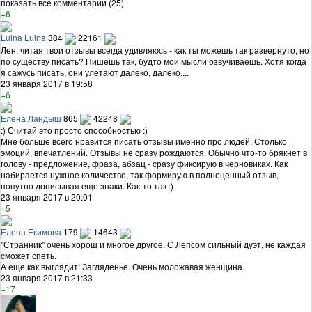
показать все комментарии (25)
+6
Luina Luina
384
22161
Лен, читая твои отзывы всегда удивляюсь - как ты можешь так развернуто, но
по существу писать? Пишешь так, будто мои мысли озвучиваешь. Хотя когда
я сажусь писать, они улетают далеко, далеко....
23 января 2017 в 19:58
+6
Елена Ландыш
865
42248
:) Считай это просто способностью :)
Мне больше всего нравится писать отзывы именно про людей. Столько
эмоций, впечатлений. Отзывы не сразу рождаются. Обычно что-то брякнет в
голову - предложение, фраза, абзац - сразу фиксирую в черновиках. Как
набирается нужное количество, так формирую в полноценный отзыв,
попутно дописывая еще знаки. Как-то так :)
23 января 2017 в 20:01
+5
Елена Екимова
179
14643
"Странник" очень хорош и многое другое. С Лепсом сильный дуэт, не каждая
сможет спеть.
А еще как выглядит! Загляденье. Очень моложавая женщина.
23 января 2017 в 21:33
+17