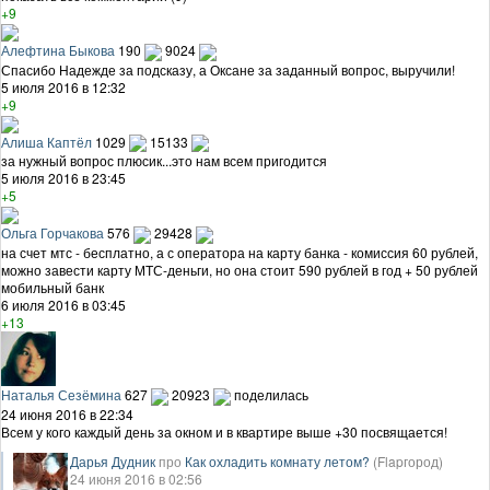
+9
Алефтина Быкова
190
9024
Спасибо Надежде за подсказу, а Оксане за заданный вопрос, выручили!
5 июля 2016 в 12:32
+9
Алиша Каптёл
1029
15133
за нужный вопрос плюсик...это нам всем пригодится
5 июля 2016 в 23:45
+5
Ольга Горчакова
576
29428
на счет мтс - бесплатно, а с оператора на карту банка - комиссия 60 рублей,
можно завести карту МТС-деньги, но она стоит 590 рублей в год + 50 рублей
мобильный банк
6 июля 2016 в 03:45
+13
Наталья Сезёмина
627
20923
поделилась
24 июня 2016 в 22:34
Всем у кого каждый день за окном и в квартире выше +30 посвящается!
Дарья Дудник
про
Как охладить комнату летом?
(Flapгород)
24 июня 2016 в 02:56