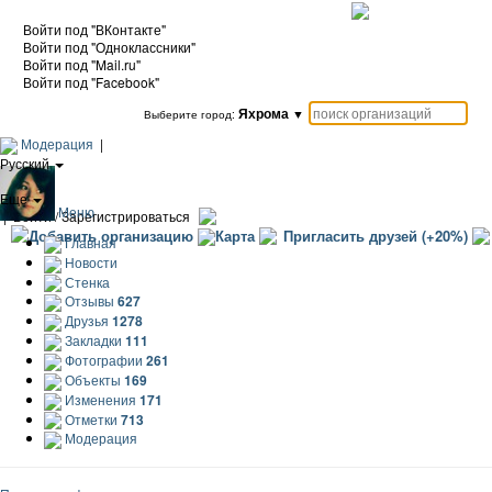
Войти под "ВКонтакте"
Войти под "Одноклассники"
Войти под "Mail.ru"
Войти под "Facebook"
Яхрома
▼
Выберите город:
Модерация
|
Русский
|
Еще
Меню
|
Войти / Зарегистрироваться
Добавить организацию
Карта
Пригласить друзей (+20%)
Главная
Новости
Стенка
Отзывы
627
Друзья
1278
Закладки
111
Фотографии
261
Объекты
169
Изменения
171
Отметки
713
Модерация