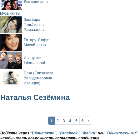
Два капитана
Музыканты
Земфи́ра
Талга́товна
Рамаза́нова
Ротару, София
Михайловна
Иванушки
International
Ёлка (Елизавета
Вальдемаровна
Иванцив)
Наталья Сезёмина
1
2
3
4
5
6
>
Войдите через
"ВКонтакте"
,
"Facebook"
,
"Mail.ru"
или
"Одноклассники"
чтобы иметь возможность оставлять сообщения.