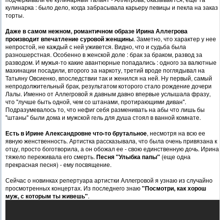
кулинарка : было дело, когда забрасывала карьеру певицы и пекла на заказ
торты.
Даже в самом нежном, романтичном образе Ирина Аллегрова
производит впечатление суровой женщины
. Заметно, что характер у нее
непростой, не каждый с ней уживется. Видно, что и судьба была
разношерстная. Особенно в женской доле : брак за браком, развод за
разводом. И мужья-то какие авантюрные попадались : одного за валютные
махинации посадили, второго за наркоту, третий вроде поглядывал на
Татьяну Овсиенко, впоследствии так и женился на ней. Ну первый, самый
непродолжительный брак, результатом которого стало рождение дочери
Лалы. Именно от Аллегровой я давным давно впервые услышала фразу,
что "лучше быть одной, чем со штанами, протирающими диван".
Подразумевалось то, что нефиг себя разменивать на абы что лишь бы
"штаны" были дома и мужской гель для душа стоял в ванной комнате.
Есть в Ирине Александровне что-то брутальное
, несмотря на всю ее
явную женственность. Артистка рассказывала, что была очень привязана к
отцу, просто боготворила, а он обожал ее - свою единственную дочь. Ирина
тяжело переживала его смерть.
Песня
"Улыбка папы"
(еще одна
прекрасная песня)
- ему посвящение.
Сейчас о новинках репертуара артистки Аллегровой я узнаю из случайно
просмотренных концертах. Из последнего знаю
"Посмотри, как хорош
муж, с которым ты живешь"
.