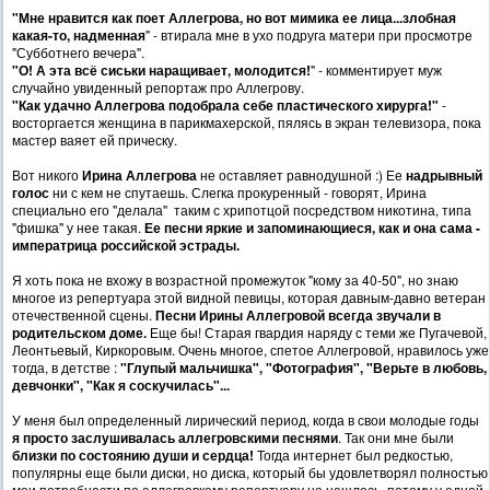
"Мне нравится как поет Аллегрова, но вот мимика ее лица...злобная
какая-то, надменная
" - втирала мне в ухо подруга матери при просмотре
"Субботнего вечера".
"О! А эта всё сиськи наращивает, молодится!
" - комментирует муж
случайно увиденный репортаж про Аллегрову.
"Как удачно Аллегрова подобрала себе пластического хирурга!"
-
восторгается женщина в парикмахерской, пялясь в экран телевизора, пока
мастер ваяет ей прическу.
Вот никого
Ирина Аллегрова
не оставляет равнодушной :) Ее
надрывный
голос
ни с кем не спутаешь. Слегка прокуренный - говорят, Ирина
специально его "делала" таким с хрипотцой посредством никотина, типа
"фишка" у нее такая.
Ее песни яркие и запоминающиеся, как и она сама -
императрица российской эстрады.
Я хоть пока не вхожу в возрастной промежуток "кому за 40-50", но знаю
многое из репертуара этой видной певицы, которая давным-давно ветеран
отечественной сцены.
Песни Ирины Аллегровой
всегда звучали в
родительском доме.
Еще бы! Старая гвардия наряду с теми же Пугачевой,
Леонтьевый, Киркоровым. Очень многое, спетое Аллегровой, нравилось уже
тогда, в детстве :
"Глупый мальчишка", "Фотография", "Верьте в любовь,
девчонки", "Как я соскучилась"...
У меня был определенный лирический период, когда в свои молодые годы
я просто заслушивалась
аллегровскими песнями
. Так они мне были
близки по состоянию души и сердца!
Тогда интернет был редкостью,
популярны еще были диски, но диска, который бы удовлетворял полностью
мои потребности по аллегровкому репертуару не нашлось, потому у одной