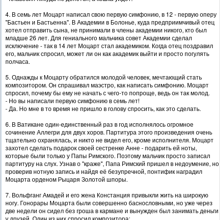
4. В семь лет Моцарт написал свою первую симфонию, в 12 - первую оперу
"Бастьен и Бастьенна". В Академии в Болонье, куда предприимчивый отец
хотел отправить сына, не принимали в члены академии никого, кто был
младше 26 лет. Для гениального мальчика совет Академии сделал
исключение - так в 14 лет Моцарт стал академиком. Когда отец поздравил
его, мальчик спросил, может ли он как академик выйти и просто погулять
полчаса.
5. Однажды к Моцарту обратился молодой человек, мечтающий стать
композитором. Он спрашивал маэстро, как написать симфонию. Моцарт
спросил, почему бы ему не начать с чего-то попроще, ведь он так молод.
- Но вы написали первую симфонию в семь лет!
- Да. Но мне в то время не пришло в голову спросить, как это сделать.
6. В Ватикане один-единственный раз в год исполнялось огромное
сочинение Аллегри для двух хоров. Партитура этого произведения очень
тщательно охранялась, и никто не видел его, кроме исполнителя. Моцарт
захотел сделать подарок своей сестренке Анне - подарить ей ноты,
которые были только у Папы Римского. Поэтому мальчик просто записал
партитуру на слух. Узнав о "краже", Папа Римский пришел в недоумение, но
проверив нотную запись и найдя её безупречной, понтифик наградил
Моцарта орденом Рыцаря Золотой шпоры.
7. Вольфганг Амадей и его жена Констанция привыкли жить на широкую
ногу. Гонорары Моцарта были совершенно баснословными, но уже через
две недели он сидел без гроша в кармане и вынужден был занимать деньги
у друзей. Один из них спросил композитора: