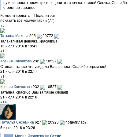
ну или просто посмотрите, оцените творчество моей Олечки. Спасибо
огромное заранее!
Комментировать
·
Поделиться
показать все комментарии (77)
+5
Татьяна Махова
295
20772
Талантливая девочка, красавица!
16 июля 2016 в 13:41
+1
Ксения Кончакова
232
10527
Степан, только что увидела Ваш репост! Спасибо огромное!
21 июля 2016 в 22:17
+1
Ксения Кончакова
232
10527
Татьяна, спасибо Вам за такие слова!!!
21 июля 2016 в 22:18
+14
Наталья Сезёмина
627
20923
поделилась
5 июня 2016 в 23:26
Мария Яковлева
на
Стене