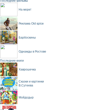
Последние фильмы
На море!
Реклама Old spice
Барбоскины
Однажды в Ростове
Последние книги
Хаврошечка
Сказки и картинки
В.Сутеева
Мойдодыр