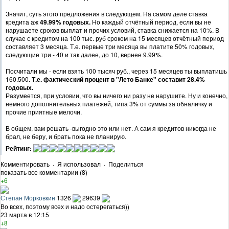
Значит, суть этого предложения в следующем. На самом деле ставка
кредита аж
49.99% годовых.
Но каждый отчётный период, если вы не
нарушаете сроков выплат и прочих условий, ставка снижается на 10%. В
случае с кредитом на 100 тыс. руб сроком на 15 месяцев отчётный период
составляет 3 месяца. Т.е. первые три месяца вы платите 50% годовых,
следующие три - 40 и так далее, до 10, вернее 9.99%.
Посчитали мы - если взять 100 тысяч руб., через 15 месяцев ты выплатишь
160.500.
Т.е. фактический процент в "Лето Банке" составит 28.4%
годовых.
Разумеется, при условии, что вы ничего ни разу не нарушите. Ну и конечно,
немного дополнительных платежей, типа 3% от суммы за обналичку и
прочие приятные мелочи.
В общем, вам решать -выгодно это или нет. А сам я кредитов никогда не
брал, не беру, и брать пока не планирую.
Рейтинг:
Комментировать
·
Я использовал
·
Поделиться
показать все комментарии (8)
+6
Степан Морковкин
1326
29639
Во всех, поэтому всех и надо остерегаться))
23 марта в 12:15
+8