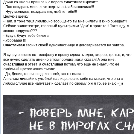
Дочка со школы пришла и с порога
счастливая
кричит:
- Пап поздравь меня, я четверть на 4 и 5 закончила!!!
- Нууу молодец, поздравляю, люблю тебя!!!
Целую в щечку.
- Пап, я тоже тебя люблю, но вообще-то ты мне билеты в кино обещал?!
Сейчас в кинотеатре, классный мультфильм "Дом" в прокате!!! Так я иду, я
звоню подружке???
- Будут, будут тебе билеты.
- Уррраааа !!!
Счастливая
звонит своей однокласснице и договаривается на завтра.
Я супруге звоню по телефону и прошу сделать одно, второе, третье, и, что
всё нужно сделать именно в том порядке, как я сказал! А она мне,
счастливая
в ответ, а
с
частливая
потому что еще не знает, что её
любимый цветок кошка съела:
- Да, Денис, конечно сделаю, всё, как ты сказал.
А я
счастливый
и с улыбкой на лице, ловлю себя на мысли, что она в
любом случае всё напутает и сделает по своему. Уж я то, её знаю =)))