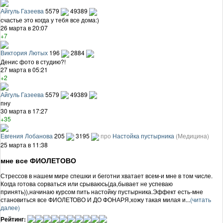
Айгуль Газеева
5579
49389
счастье это когда у тебя все дома:)
26 марта в 20:07
+7
Виктория Лютых
196
2884
Денис фото в студию?!
27 марта в 05:21
+2
Айгуль Газеева
5579
49389
пну
30 марта в 17:27
+35
Евгения Лобанова
205
3195
про
Настойка пустырника
(Медицина)
25 марта в 11:38
мне все ФИОЛЕТОВО
Стрессов в нашем мире спешки и беготни хватает всем-и мне в том числе.
Когда готова сорваться или срываюсь(да,бывает не успеваю
принять)),начинаю курсом пить настойку пустырника.Эффект есть-мне
становиться все ФИОЛЕТОВО И ДО ФОНАРЯ,хожу такая милая и...
(читать
далее)
Рейтинг: