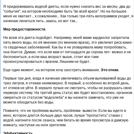
Я придерживаюсь водной диеты, если нужно снизить вес за месяц- два до
"события", на котором необходимо быть "во всей красе". Но на большее
меня не хватает... к сожалению... Как только три-пять килограммов уходит, я
начинаю лениться пить...каюсь, но вот так...
Мер предосторожности
.
Не всем эта диета подойдет. Например, моей маме кардиолог запретила
пить много воды, по её мнению (по мнению врача), это увеличит риск каких-
то сердечных заболеваний. Как бы я не уговаривала маму попробовать,
она боится. Думаю, что если вам от пятнадцати до сорока лет- можно и не
беспокоиться, а если ваш возраст выше, стоит все-таки
проконсультироваться с врачом. Лишним не будет.
Еще один момент, на котором хочу заострить внимание.
Это отеки
.
Первые три дня, когда я начинаю увеличивать объем выпиваемой воды до
трех литров, я отекаю неимоверно. В первый, а особенно во второй день,
от отеков не уйти. В зеркало лучше не смотреть, чтобы не разрушать свою
нервную систему. На третий день статус кво будет восстановлен, организм
смириться со статусом "водохлеба" и вы начнете замечать, что уже не
можете обходиться без воды.
Помните, что не проблема выпить, проблема- вывести. Если вы идете в
кино, которое длится больше двух часов, лучше "пропустить" стакан с
водой, нагоните после сеанса, чем бегать во время просмотра в дамскую
комнату, наступая на ноги зрителям.
Эффективность.