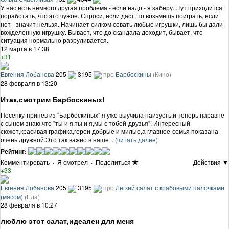
У нас есть немного другая проблема - если надо - я заберу...Тут приходится
поработать, что это чужое. Спроси, если даст, то возьмешь поиграть, если
нет - значит нельзя. Начинает силком совать любые игрушки, лишь бы дали
вожделенную игрушку. Бывает, что до скандала доходит, бывает, что
ситуация нормально разруливается.
12 марта в 17:38
+31
Евгения Лобанова
205
3195
про
Барбоскины
(Кино)
28 февраля в 13:20
Итак,смотрим Барбоскиных!
Песенку-припев из "Барбоскиных" я уже выучила наизусть,и теперь наравне
с сыном знаю,что "ты и я,ты и я,мы с тобой-друзья". Интересный
сюжет,красивая графика,герои добрые и милые,а главное-семья показана
очень дружной.Это так важно в наше ...
(читать далее)
Рейтинг:
Комментировать
·
Я смотрел
·
Поделиться
Действия ▼
+33
Евгения Лобанова
205
3195
про
Легкий салат с крабовыми палочками
(мясом)
(Еда)
28 февраля в 10:27
люблю этот салат,идеален для меня