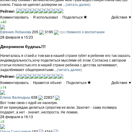
сняло. Глаза не щиплет,аллергии не ...
(читать далее)
Рейтинг:
Комментировать
·
Я использовал
·
Поделиться
Действия ▼
+40
Евгения Лобанова
205
3195
про
Немного о воспитании
28 февраля в 15:23
Дворником будешь!!!
Начиталась я стаей,о том как в нашей стране губят в ребенке его так сказать
индивидуальность,хочу поделиться мыслями об этом. Согласна с автором
статьи полностью,что в нашей стране ребенка с детства затюкивают,
задалбливают общепринятыми ...
(читать далее)
Рейтинг:
Комментировать
·
Нравится объект
·
Поделиться
Действия ▼
+14
Елена Фалендыш
638
22837
Вот тоже свою с едой не насилую.
И не принуждаю делиться супротив ее воли. Захочет - сама полмира
подарит, а нет - значит, неспроста. Не ломаю.
28 февраля в 16:13
+5
Ольга Счастливая
152
4344