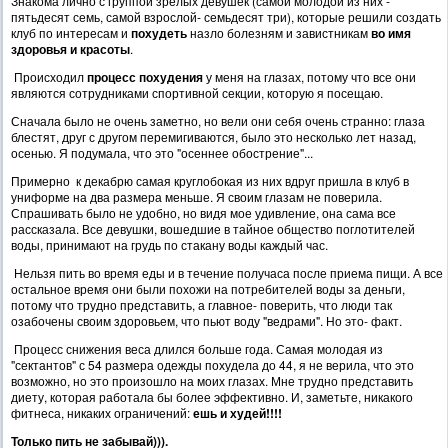
Знакома лично с группой зрелых девушек (самой молодой из них -
пятьдесят семь, самой взрослой- семьдесят три), которые решили создать
клуб по интересам и
похудеть
назло болезням и завистникам
во имя
здоровья и красоты
.
Происходил
процесс похудения
у меня на глазах, потому что все они
являются сотрудниками спортивной секции, которую я посещаю.
Сначала было не очень заметно, но вели они себя очень странно: глаза
блестят, друг с другом перемигиваются, было это несколько лет назад,
осенью. Я подумала, что это "осеннее обострение"...
Примерно к декабрю самая круглобокая из них вдруг пришла в клуб в
униформе на два размера меньше. Я своим глазам не поверила.
Спрашивать было не удобно, но видя мое удивление, она сама все
рассказала. Все девушки, вошедшие в тайное общество поглотителей
воды, принимают на грудь по стакану воды каждый час.
Нельзя пить во время еды и в течение получаса после приема пищи. А все
остальное время они были похожи на потребителей воды за деньги,
потому что трудно представить, а главное- поверить, что люди так
озабочены своим здоровьем, что пьют воду "ведрами". Но это- факт.
Процесс снижения веса длился больше года. Самая молодая из
"сектантов" с 54 размера одежды похудела до 44, я не верила, что это
возможно, но это произошло на моих глазах. Мне трудно представить
диету, которая работала бы более эффективно. И, заметьте, никакого
фитнеса, никаких ограничений:
ешь и худей!!!!
Только пить не забывай))).