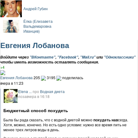
Андрей Губин
Ёлка (Елизавета
Вальдемаровна
Иванцив)
Евгения Лобанова
Войдите через
"ВКонтакте"
,
"Facebook"
,
"Mail.ru"
или
"Одноклассники"
чтобы иметь возможность оставлять сообщения.
+4
Евгения Лобанова
205
3195
поделилась
вчера в 11:23
Elena ...
про
Водная диета
позавчера в 16:18
Бюджетный способ похудеть
Была бы рада сказать, что с водной диетой можно
похудеть нав
сегда.
Хотя, можно, конечно. Но есть одно условие: нужно все время пить не
менее трех литров воды в день.