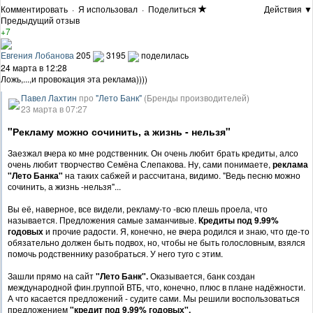
Комментировать
·
Я использовал
·
Поделиться
Действия ▼
Предыдущий отзыв
+7
Евгения Лобанова
205
3195
поделилась
24 марта в 12:28
Ложь,...,и провокация эта реклама))))
Павел Лахтин
про
"Лето Банк"
(Бренды производителей)
23 марта в 07:27
"Рекламу можно сочинить, а жизнь - нельзя"
Заезжал вчера ко мне родственник. Он очень любит брать кредиты, алсо
очень любит творчество Семёна Слепакова. Ну, сами понимаете,
реклама
"Лето Банка"
на таких сабжей и рассчитана, видимо. "Ведь песню можно
сочинить, а жизнь -нельзя"...
Вы её, наверное, все видели, рекламу-то -всю плешь проела, что
называется. Предложения самые заманчивые.
Кредиты под 9.99%
годовых
и прочие радости. Я, конечно, не вчера родился и знаю, что где-то
обязательно должен быть подвох, но, чтобы не быть голословным, взялся
помочь родственнику разобраться. У него туго с этим.
Зашли прямо на сайт
"Лето Банк".
Оказывается, банк создан
международной фин.группой ВТБ, что, конечно, плюс в плане надёжности.
А что касается предложений - судите сами. Мы решили воспользоваться
предложением
"кредит под 9.99% годовых".