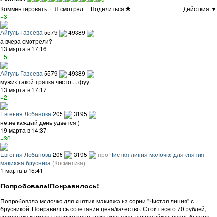
Комментировать
·
Я смотрел
·
Поделиться
Действия ▼
+3
Айгуль Газеева
5579
49389
а вчера смотрели?
13 марта в 17:16
+5
Айгуль Газеева
5579
49389
мужик такой тряпка чисто.... фуу.
13 марта в 17:17
+2
Евгения Лобанова
205
3195
не,не каждый день удается))
19 марта в 14:37
+30
Евгения Лобанова
205
3195
про
Чистая линия молочко для снятия
макияжа брусника
(Косметика)
1 марта в 15:41
Попробовала!Понравилось!
Попробовала молочко для снятия макияжа из серии "Чистая линия" с
брусникой. Понравилось сочетание цена/качество. Стоит всего 70 рублей,
косметику снимает великолепно,даже мою тушь водостойкую очень быстро