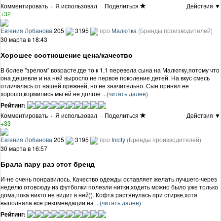
Комментировать
·
Я использовал
·
Поделиться
Действия ▼
+32
Евгения Лобанова
205
3195
про
Малютка
(Бренды производителей)
30 марта в 18:43
Хорошее соотношение цена/качество
В более "зрелом" возрасте,где то к 1,1 перевела сына на Малютку,потому что
она дешевле и на ней выросло не первое поколение детей. На вкус смесь
отличалась от нашей прежней, но не значительно. Сын принял ее
хорошо,кормились мы ей не долгое ...
(читать далее)
Рейтинг:
Комментировать
·
Я использовал
·
Поделиться
Действия ▼
+33
Евгения Лобанова
205
3195
про
Incity
(Бренды производителей)
30 марта в 16:57
Брала пару раз этот бренд
И-не очень понравилось. Качество одежды оставляет желать лучшего-через
неделю отовсюду из футболки полезли нитки,ходить можно было уже только
дома,пока никто не видит в ней)). Кофта растянулась при стирке,хотя
выполняла все рекомендации на ...
(читать далее)
Рейтинг: