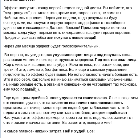
Эффект наступит к концу первой недели водной диеты. Вы поймете, что
"лед тронулся", но никто этого, кроме вас, скорее всего, не заметит.
Наберитесь терпения. Через две недели, когда результаты будут
очевидными, вы получите первую порцию эндорфинов от всеобщего
удивления и восхищения. Дальше- больше! Примерно через полтора
месяца, когда уйдут первые пять килограммов, наступит время перемен.
Придется ушивать юбки или
покупать новые вещи!!!
Через два месяца эффект будет головокружительный.
Во-первых, вы увидите, как
улучшился цвет лица
и
подтянулась кожа
,
расправив мелкие и некоторые крупные морщинки.
Подтянется овал лица
.
Жир с живота и, пардон, попы уйдет. Если не весь, то, практически, две
трети. И это, заметьте, без фитнеса. Если еще и силовые упражнения
подключить, то эффект будет выше. Но есть опасность начать больше есть.
Это я про себя. Как только начинаю заниматься силовыми упражнениям,
начинаю больше есть, а организм совершенно не устраивает таз морковки,
ему мясо подавай))).
Еще один громаднейший плюс:
улучшается качество сна
. Я не знаю, с чем
это связано, думаю, что
на качество сна влияет зашлакованность
организма
, а с очищением во время водной диеты большая часть этой
гадости вымывается, поэтому спиться спокойнее,
энергия прибывает
.
Наступает этот эффект примерно через три- пять недель, все зависит от
стиля жизни и качества питания. Вы заметите, поверьте мне!
И самое главное- никаких затрат.
Пей и худей
. Все!