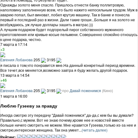
Однажды золото меня спасло. Пришлось отнести банку поллитровую,
наполовину заполненную всем, что было нажито непосильным трудом. Муж в
аварию попал, был виноват, побил крутую машину. Так в банке и понесла
первый и последний раз в жизни. Дали такие гроши...Больше я на золото не
возбуждаюсь, уж лучше доллары зашить в матрас.)))
А лучшим подарком будет подгорелый пирог собственного мужниного
приготовления или кривые-косые пельмени. Совершенно спокойно отношусь
к цене подарка, честно.
7 марта в 17:14
+3
Евгения Лобанова
205
3195
я писала о том,что понравится мне.На данный конкретный период времени.
Все течет,все меняется,возможно завтра я буду желать другой подарок.
13 марта в 14:54
+46
Евгения Лобанова
205
3195
про
Давай поженимся
(Кино)
1 марта в 16:00
Люблю Гузееву за правду
Иногда смотрю эту передачу "Давай поженимся",да-да,с кем бы вы думали?
Правильно,с мужем. Вот не знаю почему,кроме нее и новостей вместе
больше ничего смотреть не можем. Мне нравится Гузеева,только из-за нее и
смотрю,интересная женщина. Так она умеет...
(читать далее)
Рейтинг: