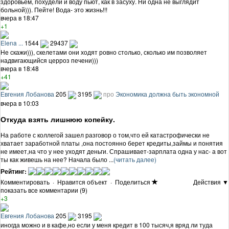
здоровьем, похудели и воду пьют, как в засуху. Ни одна не выглядит
больной))). Пейте! Вода- это жизнь!!!
вчера в 18:47
+1
Elena ...
1544
29437
Не скажи))), скелетами они ходят ровно столько, сколько им позволяет
надвигающийся церроз печени)))
вчера в 18:48
+41
Евгения Лобанова
205
3195
про
Экономика должна быть экономной
вчера в 10:03
Откуда взять лишнюю копейку.
На работе с коллегой зашел разговор о том,что ей катастрофически не
хватает заработной платы ,она постоянно берет кредиты,займы и понятия
не имеет,на что у нее уходят деньги. Спрашивает-зарплата одна у нас- а вот
ты как живешь на нее? Начала было ...
(читать далее)
Рейтинг:
Комментировать
·
Нравится объект
·
Поделиться
Действия ▼
показать все комментарии (9)
+3
Евгения Лобанова
205
3195
иногда можно и в кафе,но если у меня кредит в 100 тысяч,я вряд ли туда