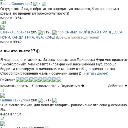
Елена Солнечная
2
4
Откуда взять? надо обратиться в кредитную компанию, быстро оформят
кредит, по процентам проконсультируют))
вчера в 13:54
+29
Евгения Лобанова
205
3195
про
ОРИМИ ТРЭЙД (ЧАЙ ПРИНЦЕССА
НУРИ, КАНДИ, ГИТА, ЯВА; КОФЕ)
(Бренды производителей)
вчера в 09:42
а вы что пьете??)))
Я-чаи предпочитаю пить. Из всех черных чаев Принцесса Нури мне нравится
"Высокогорный". Чем нравится- прекрасный насыщенный вкус, хорошо
бодрит и тонизирует, с лимоном или молоком вообще отлично пьется.
Способ приготовления -самый обычный- залил 2 ...
(читать далее)
Рейтинг:
Комментировать
·
Я использовал
·
Поделиться
Действия ▼
+1
Галина Гайнулина
260
5717
Я не люблю эти чаи, для меня их заварить, равносильно что сено (( особенно
Ява
вчера в 11:01
+2