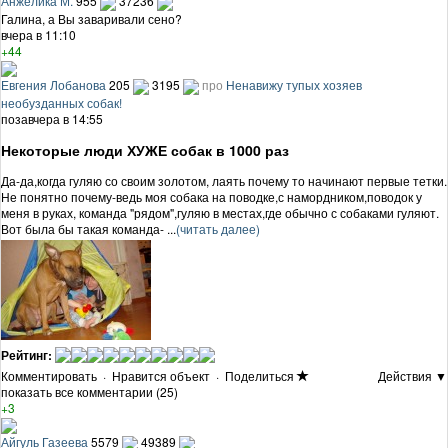
Анжелика М.
955
37236
Галина, а Вы заваривали сено?
вчера в 11:10
+44
Евгения Лобанова
205
3195
про
Ненавижу тупых хозяев
необузданных собак!
позавчера в 14:55
Некоторые люди ХУЖЕ собак в 1000 раз
Да-да,когда гуляю со своим золотом, лаять почему то начинают первые тетки.
Не понятно почему-ведь моя собака на поводке,с намордником,поводок у
меня в руках, команда "рядом",гуляю в местах,где обычно с собаками гуляют.
Вот была бы такая команда- ...
(читать далее)
Рейтинг:
Комментировать
·
Нравится объект
·
Поделиться
Действия ▼
показать все комментарии (25)
+3
Айгуль Газеева
5579
49389