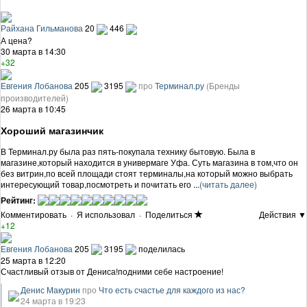
Райхана Гильманова
20
446
А цена?
30 марта в 14:30
+32
Евгения Лобанова
205
3195
про
Терминал.ру
(Бренды
производителей)
26 марта в 10:45
Хороший магазинчик
В Терминал.ру была раз пять-покупала технику бытовую. Была в
магазине,который находится в универмаге Уфа. Суть магазина в том,что он
без витрин,по всей площади стоят терминалы,на который можно выбрать
интересующий товар,посмотреть и почитать его ...
(читать далее)
Рейтинг:
Комментировать
·
Я использовал
·
Поделиться
Действия ▼
+12
Евгения Лобанова
205
3195
поделилась
25 марта в 12:20
Счастливый отзыв от Дениса!подними себе настроение!
Денис Макурин
про
Что есть счастье для каждого из нас?
24 марта в 19:23