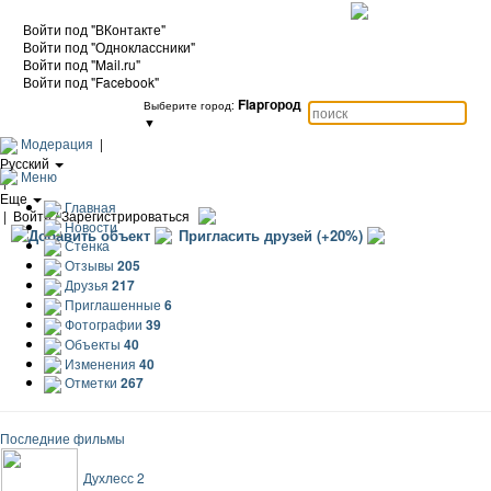
Войти под "ВКонтакте"
Войти под "Одноклассники"
Войти под "Mail.ru"
Войти под "Facebook"
Flapгород
Выберите город:
▼
Модерация
|
Русский
Меню
|
Еще
Главная
|
Войти / Зарегистрироваться
Новости
Добавить объект
Пригласить друзей (+20%)
Стенка
Отзывы
205
Друзья
217
Приглашенные
6
Фотографии
39
Объекты
40
Изменения
40
Отметки
267
Последние фильмы
Духлесс 2