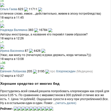
+5
Ольга Гаева
623
11711
отличное слово, емкое....действительно, живем в эпоху потреблядства)
18 марта в 11:45
+1
Надежда Валякина
383
16784
Авторы иностранцы, а название кто перевёл таким образом?
18 марта в 12:26
+1
Ирина Васенина
87
4426
Ужас, как книгу-то (печатную) в руках держать, когда читаешь?)))
18 марта в 13:08
+36
Евгения Лобанова
205
3195
про
Хлоргексидин
(Медицина)
12 марта в 10:27
Хорошее средство от многих бед
Простудились всей семьей,решила попробовать хлоргексидин как спрей для
носа 0,05 %. По сравнению с мирамистином в 300 рублей отличие все же
есть. 1. Цена 14 рублей2. Ощущение сухости в носу при употреблении3.Все.
Ну а в остальном-один в один. Помог ...
(читать далее)
Рейтинг: