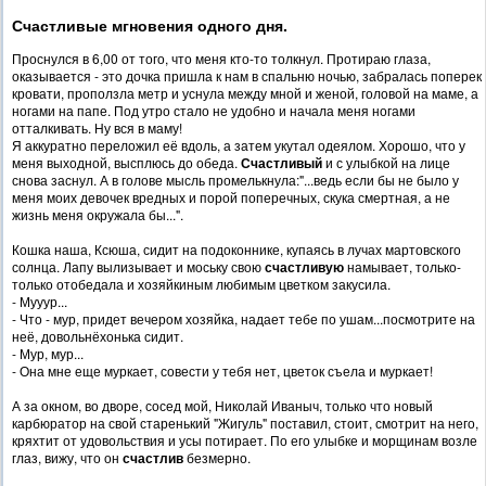
Счастливые мгновения одного дня.
Проснулся в 6,00 от того, что меня кто-то толкнул. Протираю глаза,
оказывается - это дочка пришла к нам в спальню ночью, забралась поперек
кровати, проползла метр и уснула между мной и женой, головой на маме, а
ногами на папе. Под утро стало не удобно и начала меня ногами
отталкивать. Ну вся в маму!
Я аккуратно переложил её вдоль, а затем укутал одеялом. Хорошо, что у
меня выходной, высплюсь до обеда.
Счастливый
и с улыбкой на лице
снова заснул. А в голове мысль промелькнула:"...ведь если бы не было у
меня моих девочек вредных и порой поперечных, скука смертная, а не
жизнь меня окружала бы...".
Кошка наша, Ксюша, сидит на подоконнике, купаясь в лучах мартовского
солнца. Лапу вылизывает и моську свою
счастливую
намывает, только-
только отобедала и хозяйкиным любимым цветком закусила.
- Мууур...
- Что - мур, придет вечером хозяйка, надает тебе по ушам...посмотрите на
неё, довольнёхонька сидит.
- Мур, мур...
- Она мне еще муркает, совести у тебя нет, цветок съела и муркает!
А за окном, во дворе, сосед мой, Николай Иваныч, только что новый
карбюратор на свой старенький "Жигуль" поставил, стоит, смотрит на него,
кряхтит от удовольствия и усы потирает. По его улыбке и морщинам возле
глаз, вижу, что он
счастлив
безмерно.