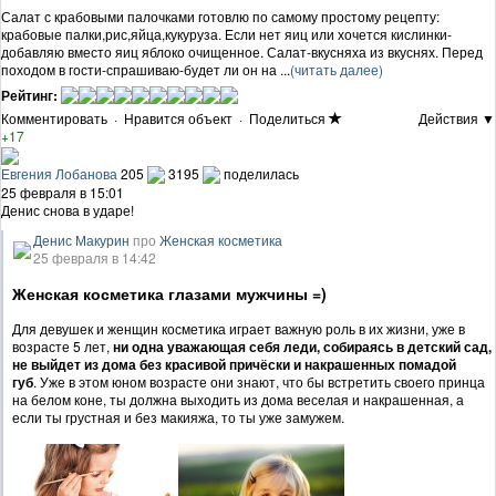
Салат с крабовыми палочками готовлю по самому простому рецепту:
крабовые палки,рис,яйца,кукуруза. Если нет яиц или хочется кислинки-
добавляю вместо яиц яблоко очищенное. Салат-вкусняха из вкуснях. Перед
походом в гости-спрашиваю-будет ли он на ...
(читать далее)
Рейтинг:
Комментировать
·
Нравится объект
·
Поделиться
Действия ▼
+17
Евгения Лобанова
205
3195
поделилась
25 февраля в 15:01
Денис снова в ударе!
Денис Макурин
про
Женская косметика
25 февраля в 14:42
Женская косметика глазами мужчины =)
Для девушек и женщин косметика играет важную роль в их жизни, уже в
возрасте 5 лет,
ни одна уважающая себя леди, собираясь в детский сад,
не выйдет из дома без красивой причёски и накрашенных помадой
губ
. Уже в этом юном возрасте они знают, что бы встретить своего принца
на белом коне, ты должна выходить из дома веселая и накрашенная, а
если ты грустная и без макияжа, то ты уже замужем.