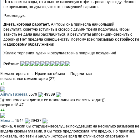
Что касается воды, то я пью не кипяченую отфильтрованную воду. Никого
не призываю, но думаю, что это- наилучший вариант.
Рекомендую.
Диета, которая работает
. А чтобы она принесла наибольший
результат, советую вступить в сговор с двумя- тремя подругами, чтобы
зависть не дала вам расслабиться, а результаты аппозиции- свернуть с
дороги))! Нет предела совершенству, поэтому всех призываю
к стройности
и здоровому образу жизни
!
Желаю терпения, удачи и результатов на поприще похудения!
Рейтинг:
Комментировать
·
Нравится объект
·
Поделиться
показать все комментарии (27)
+4
Айгуль Газеева
5579
49389
)))тож неплохая диета,в се алкоголики как скелеты ходят)))
вчера в 18:47
+4
Elena ...
1544
29437
Ирина, я если бы старушек-веселушек похудевших на несколько размеров не
видела своими глазами, я бы тоже предположила, что вредно. Но практика
показала, что тети и бабули, которые вряд ли отличаются спартанским