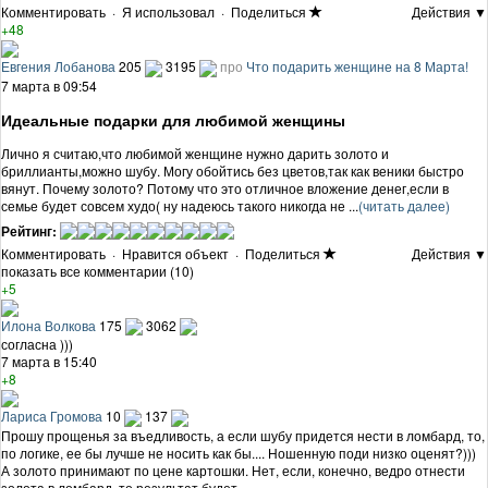
Комментировать
·
Я использовал
·
Поделиться
Действия ▼
+48
Евгения Лобанова
205
3195
про
Что подарить женщине на 8 Марта!
7 марта в 09:54
Идеальные подарки для любимой женщины
Лично я считаю,что любимой женщине нужно дарить золото и
бриллианты,можно шубу. Могу обойтись без цветов,так как веники быстро
вянут. Почему золото? Потому что это отличное вложение денег,если в
семье будет совсем худо( ну надеюсь такого никогда не ...
(читать далее)
Рейтинг:
Комментировать
·
Нравится объект
·
Поделиться
Действия ▼
показать все комментарии (10)
+5
Илона Волкова
175
3062
согласна )))
7 марта в 15:40
+8
Лариса Громова
10
137
Прошу прощенья за въедливость, а если шубу придется нести в ломбард, то,
по логике, ее бы лучше не носить как бы.... Ношенную поди низко оценят?)))
А золото принимают по цене картошки. Нет, если, конечно, ведро отнести
золота в ломбард, то результат будет.