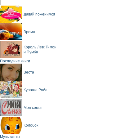
Давай поженимся
Время
Король Лев: Тимон
и Пумба
Последние книги
Веста
Курочка Ряба
Моя семья
Колобок
Музыканты