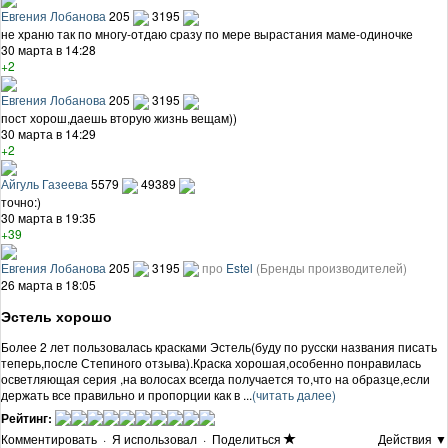
Евгения Лобанова
205
3195
не храню так по многу-отдаю сразу по мере вырастания маме-одиночке
30 марта в 14:28
+2
Евгения Лобанова
205
3195
пост хорош,даешь вторую жизнь вещам))
30 марта в 14:29
+2
Айгуль Газеева
5579
49389
точно:)
30 марта в 19:35
+39
Евгения Лобанова
205
3195
про
Estel
(Бренды производителей)
26 марта в 18:05
Эстель хорошо
Более 2 лет пользовалась красками Эстель(буду по русски названия писать
теперь,после Степиного отзыва).Краска хорошая,особенно понравилась
осветляющая серия ,на волосах всегда получается то,что на образце,если
держать все правильно и пропорции как в ...
(читать далее)
Рейтинг:
Комментировать
·
Я использовал
·
Поделиться
Действия ▼