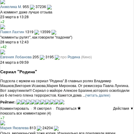
Анжелика М.
955
37236
А коммент даже лучше отзыва
23 марта в 13:28
+2
Павел Лахтин
1319
13599
"комменты рулят", как говорили "падонки")
28 марта в 12:43
+42
Евгения Лобанова
205
3195
про
Родина
(Кино)
24 марта в 09:59
Сериал "Родина"
Подсела с мужем на сериал "Родина".В главных ролях Владимир
Машков,Виктория Исакова,Мария Миронова. От режиссера Павла Лунгина.
Вот закрутииили!!! Сериал о майоре Алексее Брагине,которого освободили
из 6-летнего плена террористов. Кажется,дома ...
(читать далее)
Рейтинг:
Комментировать
·
Я смотрел
·
Поделиться
Действия ▼
показать все комментарии (4)
+7
Мария Яковлева
813
24204
Ольга, мериканьский тоже копия. Изначально все придумали явреи