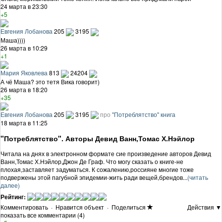
24 марта в 23:30
+5
Евгения Лобанова
205
3195
Маша))))
26 марта в 10:29
+1
Мария Яковлева
813
24204
А чё Маша? это тетя Вика говорит)
26 марта в 18:20
+35
Евгения Лобанова
205
3195
про
"Потреблятство" книга
18 марта в 11:25
"Потреблятство". Авторы Девид Ванн,Томас Х.Нэйлор
Читала на днях в электронном формате сие произведение авторов Девид
Ванн,Томас Х.Нэйлор,Джон Де Граф. Что могу сказать о книге-не
плохая,заставляет задуматься. К сожалению,россияне многие тоже
подвержены этой пагубной эпидемии-жить ради вещей,брендов...
(читать
далее)
Рейтинг:
Комментировать
·
Нравится объект
·
Поделиться
Действия ▼
показать все комментарии (4)