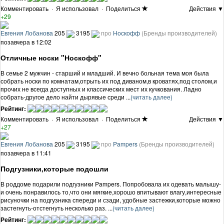
Комментировать
·
Я использовал
·
Поделиться
Действия ▼
+29
Евгения Лобанова
205
3195
про
Носкофф
(Бренды производителей)
позавчера в 12:02
Отличные носки "Носкофф"
В семье 2 мужчин - старший и младший. И вечно больная тема моя была
собрать носки по комнатам,отрыть их под диваном,в кроватях,под столом,и
прочих не всегда доступных и классических мест их кучкования. Ладно
собрать-другое дело найти дырявые среди ...
(читать далее)
Рейтинг:
Комментировать
·
Я использовал
·
Поделиться
Действия ▼
+27
Евгения Лобанова
205
3195
про
Pampers
(Бренды производителей)
позавчера в 11:41
Подгузники,которые подошли
В роддоме подарили подгузники Pampers. Попробовала их одевать малышу-
и очень понравилось то,что они мягкие,хорошо впитывают влагу,интересные
рисуночки на подгузника спереди и сзади, удобные застежки,которые можно
застегнуть-отстегнуть несколько раз. ...
(читать далее)
Рейтинг: