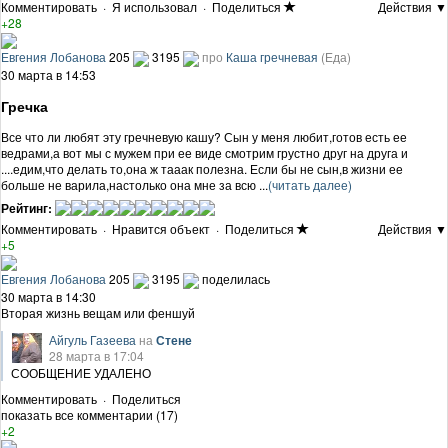
Комментировать
·
Я использовал
·
Поделиться
Действия ▼
+28
Евгения Лобанова
205
3195
про
Каша гречневая
(Еда)
30 марта в 14:53
Гречка
Все что ли любят эту гречневую кашу? Сын у меня любит,готов есть ее
ведрами,а вот мы с мужем при ее виде смотрим грустно друг на друга и
....едим,что делать то,она ж тааак полезна. Если бы не сын,в жизни ее
больше не варила,настолько она мне за всю ...
(читать далее)
Рейтинг:
Комментировать
·
Нравится объект
·
Поделиться
Действия ▼
+5
Евгения Лобанова
205
3195
поделилась
30 марта в 14:30
Вторая жизнь вещам или феншуй
Айгуль Газеева
на
Стене
28 марта в 17:04
СООБЩЕНИЕ УДАЛЕНО
Комментировать
·
Поделиться
показать все комментарии (17)
+2