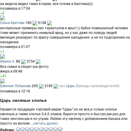
аа видела видел таких в парке, вся голова в бантиках)))
позавчера в 17:34
+2
Ольга Кретова
160
5138
интересные примеры про тарантулов и крыс! )) буйно помешанный человек
тоже может причинить немалый вред, но у нас даже по поводу людей
милиция реагирует по факту совершения нападения, а не по подозрению на
нападение
позавчера в 21:07
+1
Ирина А.
86
3734
Вся семья в сборе! (на фото)
вчера в 09:48
+31
Евгения Лобанова
205
3195
про
Царь
(Бренды производителей)
позавчера в 12:16
Царь овсяные хлопья
Нравится продукция торговой марки "Царь",но не вся,а только хлопья
овсяные,а также хлопья 3,4,5 злаков. Варится просто и быстро,как раз для
таких лентяек,как я по утрам. Люблю эту овсянку с добавлением банана или
просто на молоке ...
(читать далее)
Рейтинг: