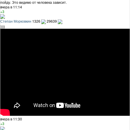
пойду. Это видимо от человека зависит.
вчера в 11:14
+3
Степан Морковкин
1326
29639
))))
вчера в 11:30
+3