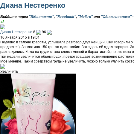
Диана Нестеренко
Войдите через
"ВКонтакте"
,
"Facebook"
,
"Mail.ru"
или
"Одноклассники"
ч
+8
Диана Нестеренко
8
96
16 января 2015 в 19:01
Недавно в салоне красоты, услышала разговор двух женщин. Они говорили о ср
продается). Заплатила 150 грн. за один тюбик. Вот здесь её ждал сюрприз. З
разгладились. Кожа на груди стала слегка мягкой и бархатистой, но это пок
три недели увеличится обьем груди, предотвращает возникновение растяжек
Моё мнение. Таким средством грудь не увеличить, можно только улучить сост
Увеличить