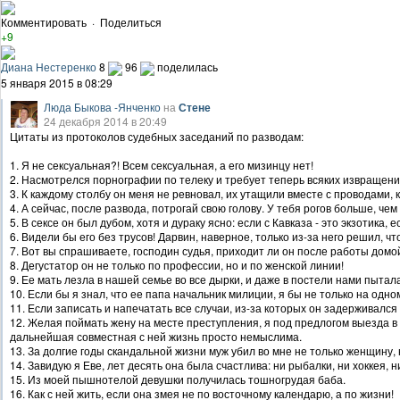
Комментировать
·
Поделиться
+9
Диана Нестеренко
8
96
поделилась
5 января 2015 в 08:29
Люда Быкова -Янченко
на
Стене
24 декабря 2014 в 20:49
Цитаты из протоколов судебных заседаний по разводам:
1. Я не сексуальная?! Всем сексуальная, а его мизинцу нет!
2. Насмотрелся порнографии по телеку и требует теперь всяких извращений
3. К каждому столбу он меня не ревновал, их утащили вместе с проводами, 
4. А сейчас, после развода, потрогай свою голову. У тебя рогов больше, чем
5. В сексе он был дубом, хотя и дураку ясно: если с Кавказа - это экзотика, е
6. Видели бы его без трусов! Дарвин, наверное, только из-за него решил, ч
7. Вот вы спрашиваете, господин судья, приходит ли он после работы домо
8. Дегустатор он не только по профессии, но и по женской линии!
9. Ее мать лезла в нашей семье во все дырки, и даже в постели нами пытал
10. Если бы я знал, что ее папа начальник милиции, я бы не только на одном
11. Если записать и напечатать все случаи, из-за которых он задерживался
12. Желая поймать жену на месте преступления, я под предлогом выезда в к
дальнейшая совместная с ней жизнь просто немыслима.
13. За долгие годы скандальной жизни муж убил во мне не только женщину, 
14. Завидую я Еве, лет десять она была счастлива: ни рыбалки, ни хоккея, н
15. Из моей пышнотелой девушки получилась тошногрудая баба.
16. Как с ней жить, если она змея не по восточному календарю, а по жизни!