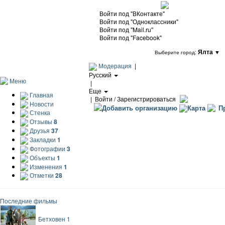
Войти под "ВКонтакте"
Войти под "Одноклассники"
Войти под "Mail.ru"
Войти под "Facebook"
Ялта
▼
Выберите город:
Модерация
|
Русский
Меню
|
Еще
Главная
|
Войти / Зарегистрироваться
Новости
Добавить организацию
Карта
Пр
Стенка
Отзывы
8
Друзья
37
Закладки
1
Фотографии
3
Объекты
1
Изменения
1
Отметки
28
Последние фильмы
Бетховен 1