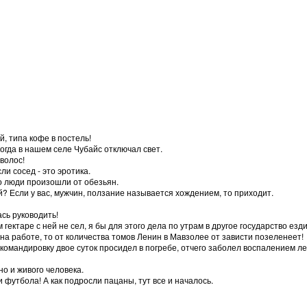
, типа кофе в постель!
когда в нашем селе Чубайс отключал свет.
 волос!
сли сосед - это эротика.
то люди произошли от обезьян.
й? Если у вас, мужчин, ползание называется хождением, то приходит.
ась руководить!
 гектаре с ней не сел, я бы для этого дела по утрам в другое государство езди
 на работе, то от количества томов Ленин в Мавзолее от зависти позеленеет!
омандировку двое суток просидел в погребе, отчего заболел воспалением легк
но и живого человека.
и футбола! А как подросли пацаны, тут все и началось.