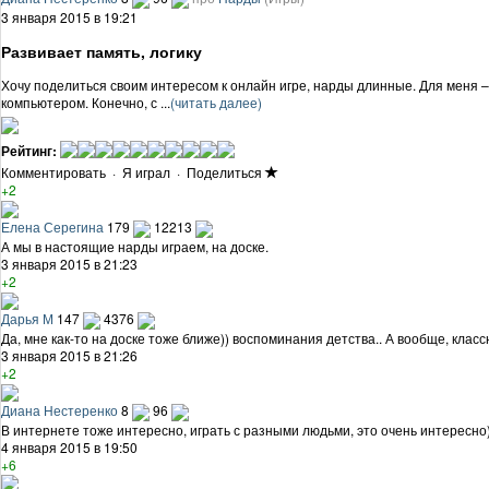
3 января 2015 в 19:21
Развивает память, логику
Хочу поделиться своим интересом к онлайн игре, нарды длинные. Для меня – э
компьютером. Конечно, с ...
(читать далее)
Рейтинг:
Комментировать
·
Я играл
·
Поделиться
+2
Елена Серегина
179
12213
А мы в настоящие нарды играем, на доске.
3 января 2015 в 21:23
+2
Дарья М
147
4376
Да, мне как-то на доске тоже ближе)) воспоминания детства.. А вообще, класс
3 января 2015 в 21:26
+2
Диана Нестеренко
8
96
В интернете тоже интересно, играть с разными людьми, это очень интересно
4 января 2015 в 19:50
+6