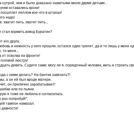
ма-сутрой, чем и было доказано нажитыми мною двумя детьми...
ругим оставались крохи!
 посыплет пеплом кое-что в штанах!
что надо!
: хватит пить, хватит пить...
л стал кормить взвод Буратин?
т его друга.
любовь и нежность у него прошли, остался один трепет, да и то лишь у меня о
 то меня...
 от осколка на фронте!
л головой люстру!
двадцать девять. Судите сами: могу ли я, порядочный человек, жить и строить
ода с ними делать? На бантик завязать?!
ы, а он ей был вроде матери.
ачит, он прилично зарабатывает!
ошибке или по пьяни.
рую я тоже не любила и согласилась.
 раз попробуй!".
ицей тампон намазал.
й давности!