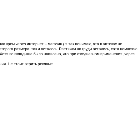
а крем через интернет – магазин ( я так понимаю, что в аптеках не
второго размера, так и осталось. Растяжки на груди остались, хотя немножко
ей. Хотя во вкладыше было написано, что при ежедневном применения, через
ния. Не стоит верить рекламе.