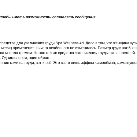
тобы иметь возможность оставлять сообщения.
едстве для увеличения груди Spa Wellness 4d. Дело в том, что женщина купил
а месяц применения, ничего особенного не изменилось. Размер груди как был 
а она мазала кремом. Но как только средство закончилось, грудь стала прежн
. Одним словом, один обман.
ояние кожи на груди, вот и всё. Это всего лишь эффект самообман, самовнуше