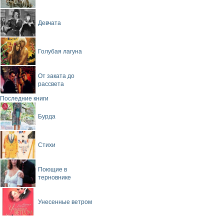
Девчата
Голубая лагуна
От заката до
рассвета
Последние книги
Бурда
Стихи
Поющие в
терновнике
Унесенные ветром