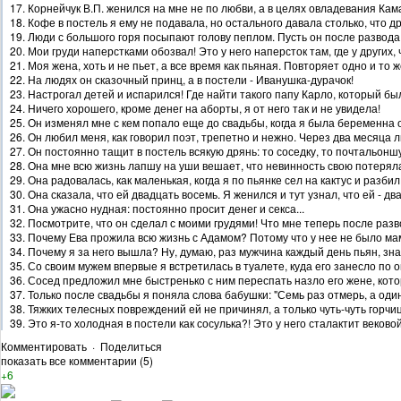
17. Корнейчук В.П. женился на мне не по любви, а в целях овладевания Ка
18. Кофе в постель я ему не подавала, но остального давала столько, что д
19. Люди с большого горя посыпают голову пеплом. Пусть он после развода
20. Мои груди наперстками обозвал! Это у него наперсток там, где у других, 
21. Моя жена, хоть и не пьет, а все время как пьяная. Повторяет одно и то же
22. На людях он сказочный принц, а в постели - Иванушка-дурачок!
23. Настрогал детей и испарился! Где найти такого папу Карло, который бы
24. Ничего хорошего, кроме денег на аборты, я от него так и не увидела!
25. Он изменял мне с кем попало еще до свадьбы, когда я была беременна о
26. Он любил меня, как говорил поэт, трепетно и нежно. Через два месяца 
27. Он постоянно тащит в постель всякую дрянь: то соседку, то почтальоншу,
28. Она мне всю жизнь лапшу на уши вешает, что невинность свою потеряла
29. Она радовалась, как маленькая, когда я по пьянке сел на кактус и разби
30. Она сказала, что ей двадцать восемь. Я женился и тут узнал, что ей - 
31. Она ужасно нудная: постоянно просит денег и секса...
32. Посмотрите, что он сделал с моими грудями! Что мне теперь после разв
33. Почему Ева прожила всю жизнь с Адамом? Потому что у нее не было мам
34. Почему я за него вышла? Ну, думаю, раз мужчина каждый день пьян, зн
35. Со своим мужем впервые я встретилась в туалете, куда его занесло по 
36. Сосед предложил мне быстренько с ним переспать назло его жене, кото
37. Только после свадьбы я поняла слова бабушки: "Семь раз отмерь, а один
38. Тяжких телесных повреждений ей не причинял, а только чуть-чуть горч
39. Это я-то холодная в постели как сосулька?! Это у него сталактит веково
Комментировать
·
Поделиться
показать все комментарии (5)
+6