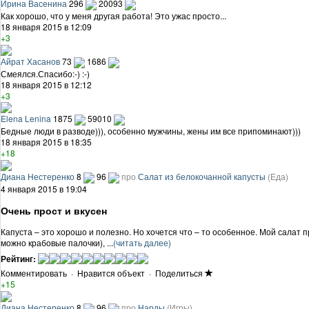
Ирина Васенина
296
20093
Как хорошо, что у меня другая работа! Это ужас просто...
18 января 2015 в 12:09
+3
Айрат Хасанов
73
1686
Смеялся.Спасибо:-) :-)
18 января 2015 в 12:12
+3
Elena Lenina
1875
59010
Бедные люди в разводе))), особенно мужчины, жены им все припоминают)))
18 января 2015 в 18:35
+18
Диана Нестеренко
8
96
про
Салат из белокочанной капусты
(Еда)
4 января 2015 в 19:04
Очень прост и вкусен
Капуста – это хорошо и полезно. Но хочется что – то особенное. Мой салат п
можно крабовые палочки), ...
(читать далее)
Рейтинг:
Комментировать
·
Нравится объект
·
Поделиться
+15
Диана Нестеренко
8
96
про
Нарды
(Игры)