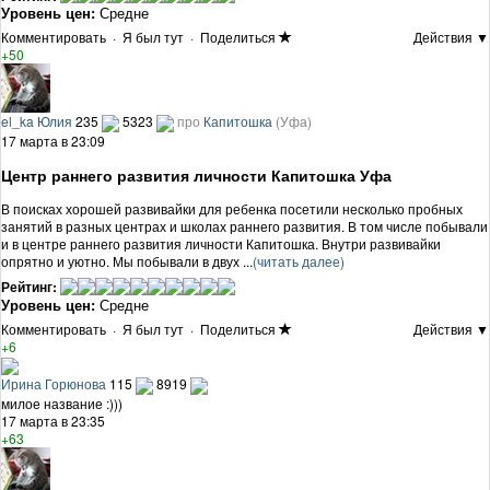
Уровень цен:
Средне
Комментировать
·
Я был тут
·
Поделиться
Действия ▼
+50
el_ka Юлия
235
5323
про
Капитошка
(Уфа)
17 марта в 23:09
Центр раннего развития личности Капитошка Уфа
В поисках хорошей развивайки для ребенка посетили несколько пробных
занятий в разных центрах и школах раннего развития. В том числе побывали
и в центре раннего развития личности Капитошка. Внутри развивайки
опрятно и уютно. Мы побывали в двух ...
(читать далее)
Рейтинг:
Уровень цен:
Средне
Комментировать
·
Я был тут
·
Поделиться
Действия ▼
+6
Ирина Горюнова
115
8919
милое название :)))
17 марта в 23:35
+63