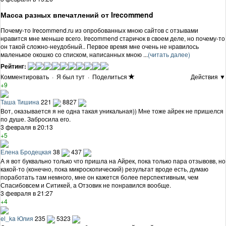
Масса разных впечатлений от Irecommend
Почему-то Irecommend.ru из опробованных мною сайтов с отзывами
нравится мне меньше всего. Irecommend старичок в своем деле, но почему-то
он такой сложно-неудобный.. Первое время мне очень не нравилось
маленькое окошко со списком, написанных мною ...
(читать далее)
Рейтинг:
Комментировать
·
Я был тут
·
Поделиться
Действия ▼
+9
Таша Тишина
221
8827
Вот, оказывается я не одна такая уникальная)) Мне тоже айрек не пришелся
по душе. Забросила его.
3 февраля в 20:13
+5
Елена Бродецкая
38
437
А я вот буквально только что пришла на Айрек, пока только пара отзывовв, но
какой-то (конечно, пока микроскопический) результат вроде есть, думаю
поработать там немного, мне он кажется более перспективным, чем
Спасибовсем и Ситикей, а Отзовик не понравился вообще.
3 февраля в 21:27
+4
el_ka Юлия
235
5323