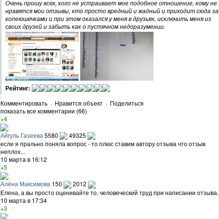
Очень прошу всех, кого не устраивает мое подобное отношение, кому не
нравятся мои отзывы, кто просто вредный и жадный и приходит сюда за
копеюшечками и при этом оказался у меня в друзьях, исключить меня из
своих друзей и забыть как о пустячном недоразумении.
Рейтинг:
Комментировать
·
Нравится объект
·
Поделиться
показать все комментарии (66)
+4
Айгуль Газеева
5580
49325
если я прально поняла вопрос - то плюс ставим автору отзыва что отзыв
неплох...
10 марта в 16:12
+5
Алёна Максимова
150
2012
Елена, а вы просто оценивайте то, человеческий труд при написании отзыва.
10 марта в 17:34
+3