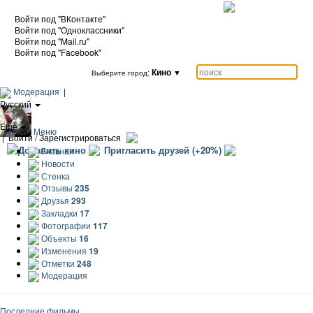
Войти под "ВКонтакте"
Войти под "Одноклассники"
Войти под "Mail.ru"
Войти под "Facebook"
Кино
▼
Выберите город:
Модерация
|
Русский
|
Еще
Меню
|
Войти / Зарегистрироваться
Добавить кино
Пригласить друзей (+20%)
Главная
Новости
Стенка
Отзывы
235
Друзья
293
Закладки
17
Фотографии
117
Объекты
16
Изменения
19
Отметки
248
Модерация
Последние фильмы