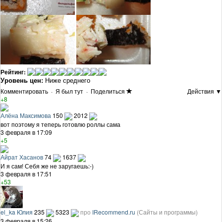
Рейтинг:
Уровень цен:
Ниже среднего
Комментировать
·
Я был тут
·
Поделиться
Действия ▼
+8
Алёна Максимова
150
2012
вот поэтому я теперь готовлю роллы сама
3 февраля в 17:09
+5
Айрат Хасанов
74
1637
И я сам! Себя же не заругаешь:-)
3 февраля в 17:51
+53
el_ka Юлия
235
5323
про
IRecommend.ru
(Сайты и программы)
3 февраля в 15:26