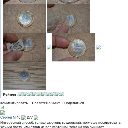
Рейтинг:
Комментировать
·
Нравится объект
·
Поделиться
+6
Сергей М
46
277
Интересный способ, только уж очень трудоемкий, могу еще посоветовать,
зубную пасту, или отвар из под картошки, тоже на ура очищает.