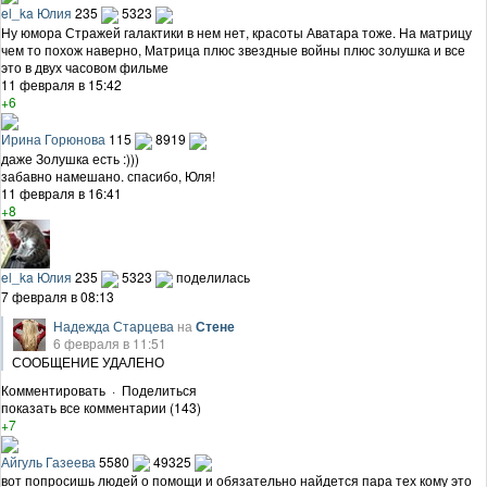
el_ka Юлия
235
5323
Ну юмора Стражей галактики в нем нет, красоты Аватара тоже. На матрицу
чем то похож наверно, Матрица плюс звездные войны плюс золушка и все
это в двух часовом фильме
11 февраля в 15:42
+6
Ирина Горюнова
115
8919
даже Золушка есть :)))
забавно намешано. спасибо, Юля!
11 февраля в 16:41
+8
el_ka Юлия
235
5323
поделилась
7 февраля в 08:13
Надежда Старцева
на
Стене
6 февраля в 11:51
СООБЩЕНИЕ УДАЛЕНО
Комментировать
·
Поделиться
показать все комментарии (143)
+7
Айгуль Газеева
5580
49325
вот попросишь людей о помощи и обязательно найдется пара тех кому это