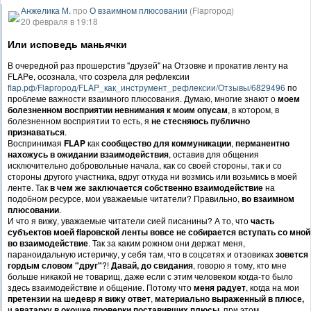
Анжелика М.
про
О взаимном плюсовании
(Flapгород)
20 февраля в 19:18
Или исповедь маньячки
В очередной раз прошерстив "друзей" на Отзовке и прокатив ленту на
FLAPе, осознала, что созрела для рефлексии
flap.рф/Flapгород/FLAP_как_инструмент_рефлексии/Отзывы/6829496
по
проблеме важности взаимного плюсования. Думаю, многие знают о
моем
болезненном восприятии невнимания к моим опусам
, в котором, в
болезненном восприятии то есть, я
не стесняюсь публично
признаваться
.
Воспринимая
FLAP
как
сообщество для коммуникации
,
перманентно
нахожусь в ожидании взаимодействия
, оставив для общения
исключительно добровольные начала, как со своей стороны, так и со
стороны другого участника, вдруг откуда ни возмись или возьмись в моей
ленте. Так
в чем же заключается собственно взаимодействие
на
подобном ресурсе, мои уважаемые читатели? Правильно,
во взаимном
плюсовании
.
И что я вижу, уважаемые читатели сией писанины? А то, что
часть
субъектов моей flapовской ленты вовсе не собирается вступать со мной
во взаимодействие
. Так за каким рожном они держат меня,
параноидальную истеричку, у себя там, что в соцсетях и отзовиках
зовется
гордым словом "друг"
?!
Давай, до свидания
, говорю я тому, кто мне
больше никакой не товарищ, даже если с этим человеком когда-то было
здесь взаимодействие и общение. Потому что
меня радует
, когда на мои
претензии на шедевр я вижу ответ
,
материально выраженный в плюсе,
и
аватарку в окошке проверки поставивших плюсы
, при этом