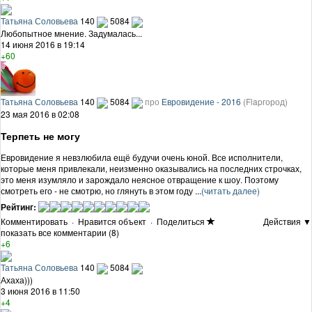
Татьяна Соловьева
140
5084
Любопытное мнение. Задумалась...
14 июня 2016 в 19:14
+60
Татьяна Соловьева
140
5084
про
Евровидение - 2016
(Flapгород)
23 мая 2016 в 02:08
Терпеть не могу
Евровидение я невзлюбила ещё будучи очень юной. Все исполнители,
которые меня привлекали, неизменно оказывались на последних строчках,
это меня изумляло и зарождало неясное отвращение к шоу. Поэтому
смотреть его - не смотрю, но глянуть в этом году ...
(читать далее)
Рейтинг:
Комментировать
·
Нравится объект
·
Поделиться
Действия ▼
показать все комментарии (8)
+6
Татьяна Соловьева
140
5084
Ахаха)))
3 июня 2016 в 11:50
+4