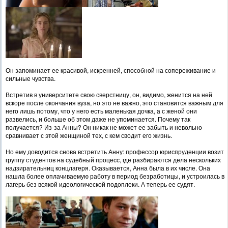
Он запоминает ее красивой, искренней, способной на сопереживание и
сильные чувства.
Встретив в университете свою сверстницу, он, видимо, женится на ней
вскоре после окончания вуза, но это не важно, это становится важным для
него лишь потому, что у него есть маленькая дочка, а с женой они
развелись, и больше об этом даже не упоминается. Почему так
получается? Из-за Анны? Он никак не может ее забыть и невольно
сравнивает с этой женщиной тех, с кем сводит его жизнь.
Но ему доводится снова встретить Анну: профессор юриспруденции возит
группу студентов на судебный процесс, где разбираются дела нескольких
надзирательниц концлагеря. Оказывается, Анна была в их числе. Она
нашла более оплачиваемую работу в период безработицы, и устроилась в
лагерь без всякой идеологической подоплеки. А теперь ее судят.