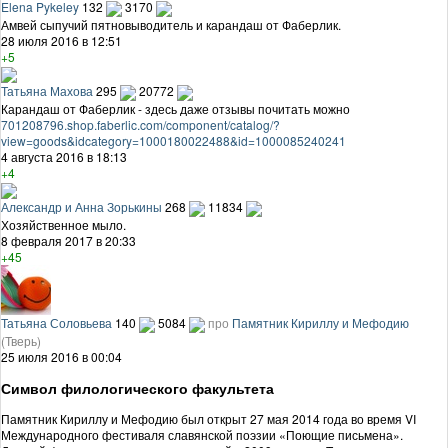
Elena Pykeley
132
3170
Амвей сыпучий пятновыводитель и карандаш от Фаберлик.
28 июля 2016 в 12:51
+5
Татьяна Махова
295
20772
Карандаш от Фаберлик - здесь даже отзывы почитать можно
701208796.shop.faberlic.com/component/catalog/?
view=goods&idcategory=1000180022488&id=1000085240241
4 августа 2016 в 18:13
+4
Александр и Анна Зорькины
268
11834
Хозяйственное мыло.
8 февраля 2017 в 20:33
+45
Татьяна Соловьева
140
5084
про
Памятник Кириллу и Мефодию
(Тверь)
25 июля 2016 в 00:04
Символ филологического факультета
Памятник Кириллу и Мефодию был открыт 27 мая 2014 года во время VI
Международного фестиваля славянской поэзии «Поющие письмена».