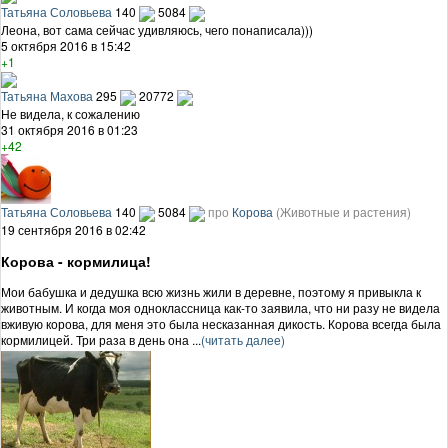
Татьяна Соловьева
140
5084
Леона, вот сама сейчас удивляюсь, чего понаписала)))
5 октября 2016 в 15:42
+1
Татьяна Махова
295
20772
Не видела, к сожалению
31 октября 2016 в 01:23
+42
Татьяна Соловьева
140
5084
про
Корова
(Животные и растения)
19 сентября 2016 в 02:42
Корова - кормилица!
Мои бабушка и дедушка всю жизнь жили в деревне, поэтому я привыкла к
животным. И когда моя одноклассница как-то заявила, что ни разу не видела
вживую корова, для меня это была несказанная дикость. Корова всегда была
кормилицей. Три раза в день она ...
(читать далее)