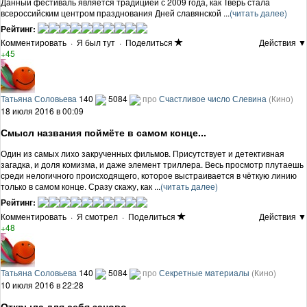
Данный фестиваль является традицией с 2009 года, как Тверь стала
всероссийским центром празднования Дней славянской ...
(читать далее)
Рейтинг:
Комментировать
·
Я был тут
·
Поделиться
Действия ▼
+45
Татьяна Соловьева
140
5084
про
Счастливое число Слевина
(Кино)
18 июля 2016 в 00:09
Смысл названия поймёте в самом конце...
Один из самых лихо закрученных фильмов. Присутствует и детективная
загадка, и доля комизма, и даже элемент триллера. Весь просмотр плутаешь
среди нелогичного происходящего, которое выстраивается в чёткую линию
только в самом конце. Сразу скажу, как ...
(читать далее)
Рейтинг:
Комментировать
·
Я смотрел
·
Поделиться
Действия ▼
+48
Татьяна Соловьева
140
5084
про
Секретные материалы
(Кино)
10 июля 2016 в 22:28
Открыла для себя заново