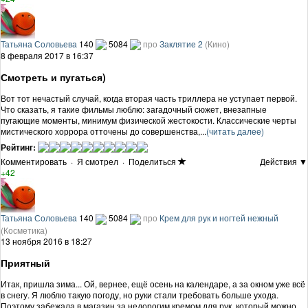
Татьяна Соловьева
140
5084
про
Заклятие 2
(Кино)
8 февраля 2017 в 16:37
Смотреть и пугаться)
Вот тот нечастый случай, когда вторая часть триллера не уступает первой.
Что сказать, я такие фильмы люблю: загадочный сюжет, внезапные
пугающие моменты, минимум физической жестокости. Классические черты
мистического хоррора отточены до совершенства,...
(читать далее)
Рейтинг:
Комментировать
·
Я смотрел
·
Поделиться
Действия ▼
+42
Татьяна Соловьева
140
5084
про
Крем для рук и ногтей нежный
(Косметика)
13 ноября 2016 в 18:27
Приятный
Итак, пришла зима... Ой, вернее, ещё осень на календаре, а за окном уже всё
в снегу. Я люблю такую погоду, но руки стали требовать больше ухода.
Поэтому забежала в магазин за недорогим кремом для рук, который можно