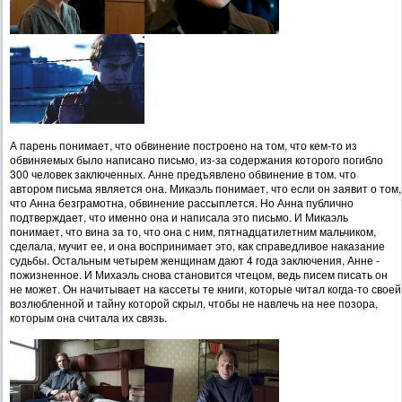
А парень понимает, что обвинение построено на том, что кем-то из
обвиняемых было написано письмо, из-за содержания которого погибло
300 человек заключенных. Анне предъявлено обвинение в том. что
автором письма является она. Микаэль понимает, что если он заявит о том,
что Анна безграмотна, обвинение рассыплется. Но Анна публично
подтверждает, что именно она и написала это письмо. И Микаэль
понимает, что вина за то, что она с ним, пятнадцатилетним мальчиком,
сделала, мучит ее, и она воспринимает это, как справедливое наказание
судьбы. Остальным четырем женщинам дают 4 года заключения, Анне -
пожизненное. И Михаэль снова становится чтецом, ведь писем писать он
не может. Он начитывает на кассеты те книги, которые читал когда-то своей
возлюбленной и тайну которой скрыл, чтобы не навлечь на нее позора,
которым она считала их связь.