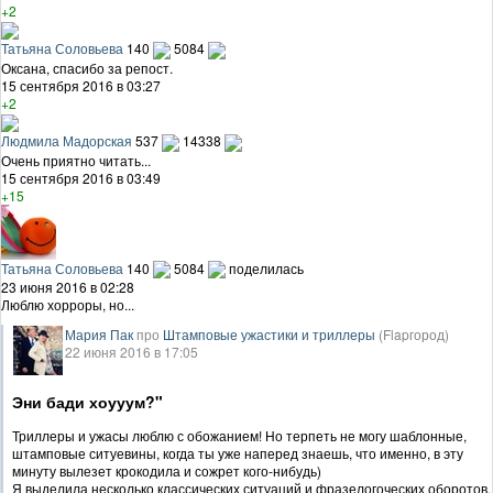
+2
Татьяна Соловьева
140
5084
Оксана, спасибо за репост.
15 сентября 2016 в 03:27
+2
Людмила Мадорская
537
14338
Очень приятно читать...
15 сентября 2016 в 03:49
+15
Татьяна Соловьева
140
5084
поделилась
23 июня 2016 в 02:28
Люблю хорроры, но...
Мария Пак
про
Штамповые ужастики и триллеры
(Flapгород)
22 июня 2016 в 17:05
Эни бади хоууум?"
Триллеры и ужасы люблю с обожанием! Но терпеть не могу шаблонные,
штамповые ситуевины, когда ты уже наперед знаешь, что именно, в эту
минуту вылезет крокодила и сожрет кого-нибудь)
Я выделила несколько классических ситуаций и фразелогоческих оборотов,