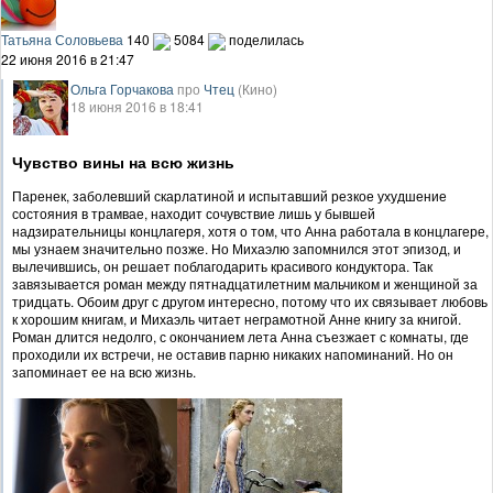
Татьяна Соловьева
140
5084
поделилась
22 июня 2016 в 21:47
Ольга Горчакова
про
Чтец
(Кино)
18 июня 2016 в 18:41
Чувство вины на всю жизнь
Паренек, заболевший скарлатиной и испытавший резкое ухудшение
состояния в трамвае, находит сочувствие лишь у бывшей
надзирательницы концлагеря, хотя о том, что Анна работала в концлагере,
мы узнаем значительно позже. Но Михаэлю запомнился этот эпизод, и
вылечившись, он решает поблагодарить красивого кондуктора. Так
завязывается роман между пятнадцатилетним мальчиком и женщиной за
тридцать. Обоим друг с другом интересно, потому что их связывает любовь
к хорошим книгам, и Михаэль читает неграмотной Анне книгу за книгой.
Роман длится недолго, с окончанием лета Анна съезжает с комнаты, где
проходили их встречи, не оставив парню никаких напоминаний. Но он
запоминает ее на всю жизнь.