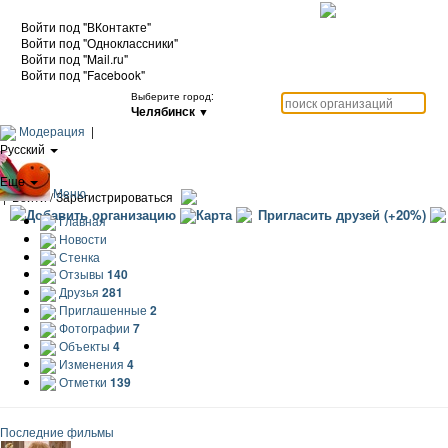
Войти под "ВКонтакте"
Войти под "Одноклассники"
Войти под "Mail.ru"
Войти под "Facebook"
Выберите город:
Челябинск
▼
Модерация
|
Русский
|
Еще
Меню
|
Войти / Зарегистрироваться
Добавить организацию
Карта
Пригласить друзей (+20%)
Главная
Новости
Стенка
Отзывы
140
Друзья
281
Приглашенные
2
Фотографии
7
Объекты
4
Изменения
4
Отметки
139
Последние фильмы