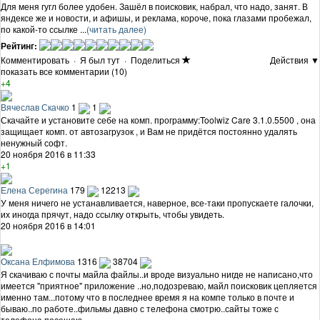
Для меня гугл более удобен. Зашёл в поисковик, набрал, что надо, занят. В
яндексе же и новости, и афишы, и реклама, короче, пока глазами пробежал,
по какой-то ссылке ...
(читать далее)
Рейтинг:
Комментировать
·
Я был тут
·
Поделиться
Действия ▼
показать все комментарии (10)
+4
Вячеслав Скачко
1
1
Скачайте и установите себе на комп. программу:Toolwiz Care 3.1.0.5500 , она
защищает комп. от автозагрузок , и Вам не придётся постоянно удалять
ненужный софт.
20 ноября 2016 в 11:33
+1
Елена Серегина
179
12213
У меня ничего не устанавливается, наверное, все-таки пропускаете галочки,
их иногда прячут, надо ссылку открыть, чтобы увидеть.
20 ноября 2016 в 14:01
Оксана Елфимова
1316
38704
Я скачиваю с почты майла файлы..и вроде визуально нигде не написано,что
имеется "приятное" приложение ..но,подозреваю, майл поисковик цепляется
именно там...потому что в последнее время я на компе только в почте и
бываю..по работе..фильмы давно с телефона смотрю..сайты тоже с
телефона посещаю...