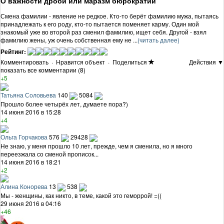
О важности дроби или маразм бюрократии
Смена фамилии - явление не редкое. Кто-то берёт фамилию мужа, пытаясь
принадлежать к его роду, кто-то пытается поменяет карму. Один мой
знакомый уже во второй раз сменил фамилию, ищет себя. Другой - взял
фамилию жены, уж очень собственная ему не ...
(читать далее)
Рейтинг:
Комментировать
·
Нравится объект
·
Поделиться
Действия ▼
показать все комментарии (8)
+5
Татьяна Соловьева
140
5084
Прошло более четырёх лет, думаете пора?)
14 июня 2016 в 15:28
+4
Ольга Горчакова
576
29428
Не знаю, у меня прошло 10 лет, прежде, чем я сменила, но я много
переезжала со сменой прописок...
14 июня 2016 в 18:21
+2
Алина Конорева
13
538
Мы - женщины, как никто, в теме, какой это геморрой! =((
29 июня 2016 в 04:16
+46