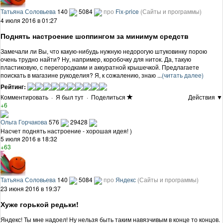
Татьяна Соловьева
140
5084
про
Fix-price
(Сайты и программы)
4 июля 2016 в 01:27
Поднять настроение шоппингом за минимум средств
Замечали ли Вы, что какую-нибудь нужную недорогую штуковинку порою
очень трудно найти? Ну, например, коробочку для ниток. Да, такую
пластиковую, с перегородками и аккуратной крышечкой. Предлагаете
поискать в магазине рукоделия? Я, к сожалению, знаю ...
(читать далее)
Рейтинг:
Комментировать
·
Я был тут
·
Поделиться
Действия ▼
+6
Ольга Горчакова
576
29428
Насчет поднять настроение - хорошая идея! )
5 июля 2016 в 18:32
+63
Татьяна Соловьева
140
5084
про
Яндекс
(Сайты и программы)
23 июня 2016 в 19:37
Хуже горькой редьки!
Яндекс! Ты мне надоел! Ну нельзя быть таким навязчивым в конце то концов.