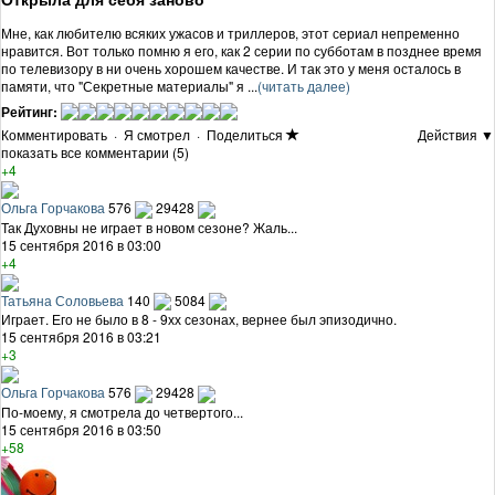
Мне, как любителю всяких ужасов и триллеров, этот сериал непременно
нравится. Вот только помню я его, как 2 серии по субботам в позднее время
по телевизору в ни очень хорошем качестве. И так это у меня осталось в
памяти, что "Секретные материалы" я ...
(читать далее)
Рейтинг:
Комментировать
·
Я смотрел
·
Поделиться
Действия ▼
показать все комментарии (5)
+4
Ольга Горчакова
576
29428
Так Духовны не играет в новом сезоне? Жаль...
15 сентября 2016 в 03:00
+4
Татьяна Соловьева
140
5084
Играет. Его не было в 8 - 9хх сезонах, вернее был эпизодично.
15 сентября 2016 в 03:21
+3
Ольга Горчакова
576
29428
По-моему, я смотрела до четвертого...
15 сентября 2016 в 03:50
+58