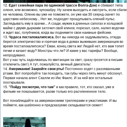
12.
Едет семейная пара по одинокой трассе Волга-Дон)
и сбивают типа
оленя, или возможно, чупокабру. Ну зачем выходить и смотреть, если сбили
не человека. Оленю вы уже не поможете, он уже как 30 секунд скачет по
царствию небесному... Нет же, подходят прощупывать олений пульс.
Заглядывать ему в зрачки... А сзади, мужик в длинных сапогах и холщовой
майке с двумя дырками заточил свой клинок, порезал, сало, налил водочки
и ждет вас, голубчиков, когда вы поднимите свои наивные фейсики.
13.
Чудеса постапокалипсиса.
Вот вы никогда не задумывались, откуда
берется электричество и горячая вода в домах выживших американцев во
время постапокалипсиса? Емае, конец света же! Людей нет, кто вам топит
печки и качает воду? Монстры что ли? И какие у вас тарифы? Вообще,
непродумано.
Вот у нас чуть задолжаешь по квитанции за свет, сразу грозятся в письме
отключить свет) А тут, пожалуйста, вечный двигатель!
14.
Американки! Закройте свои рты!
Постоянно ходят с раззяванными
ртами. Вот попробуйте так походить, так губы через пять минут обсохнут.
Первая начала агент Скалли из Икс Фаилс. И за ней все остальные
пооткрывали.
15.
"Пойду посмотрю, что там"
и как правило, тот, кто сказал, уже в
фильме не показывается, разве только его расчлененное тело.
Вот понаблюдайте за американскими триллерами и ужастиками. И вы
поймете, как шаблонно и предсказуемо складывается сюжет!