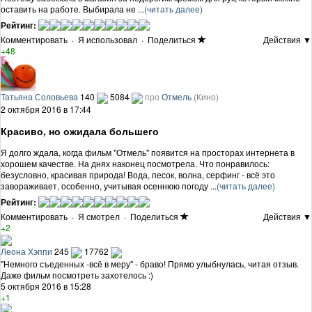
оставить на работе. Выбирала не ...
(читать далее)
Рейтинг:
Комментировать
·
Я использовал
·
Поделиться
Действия ▼
+48
Татьяна Соловьева
140
5084
про
Отмель
(Кино)
2 октября 2016 в 17:44
Красиво, но ожидала большего
Я долго ждала, когда фильм "Отмель" появится на просторах интернета в
хорошем качестве. На днях наконец посмотрела. Что понравилось:
безусловно, красивая природа! Вода, песок, волна, серфинг - всё это
завораживает, особенно, учитывая осеннюю погоду ...
(читать далее)
Рейтинг:
Комментировать
·
Я смотрел
·
Поделиться
Действия ▼
+2
Леона Хэппи
245
17762
"Немного съеденных -всё в меру" - браво! Прямо улыбнулась, читая отзыв.
Даже фильм посмотреть захотелось :)
5 октября 2016 в 15:28
+1