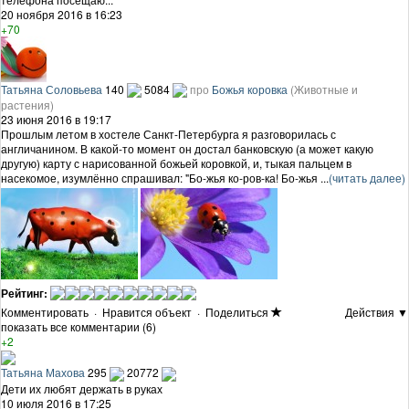
20 ноября 2016 в 16:23
+70
Татьяна Соловьева
140
5084
про
Божья коровка
(Животные и
растения)
23 июня 2016 в 19:17
Прошлым летом в хостеле Санкт-Петербурга я разговорилась с
англичанином. В какой-то момент он достал банковскую (а может какую
другую) карту с нарисованной божьей коровкой, и, тыкая пальцем в
насекомое, изумлённо спрашивал: "Бо-жья ко-ров-ка! Бо-жья ...
(читать далее)
Рейтинг:
Комментировать
·
Нравится объект
·
Поделиться
Действия ▼
показать все комментарии (6)
+2
Татьяна Махова
295
20772
Дети их любят держать в руках
10 июля 2016 в 17:25