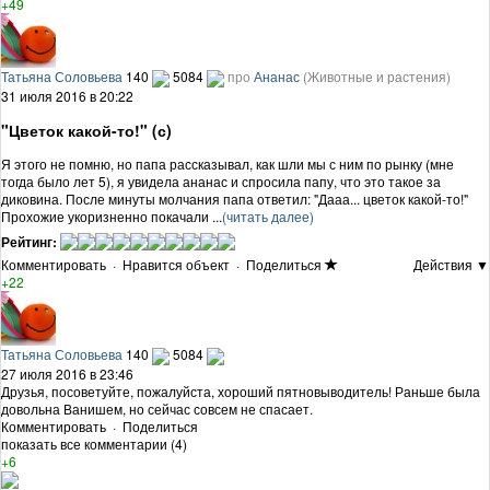
+49
Татьяна Соловьева
140
5084
про
Ананас
(Животные и растения)
31 июля 2016 в 20:22
"Цветок какой-то!" (с)
Я этого не помню, но папа рассказывал, как шли мы с ним по рынку (мне
тогда было лет 5), я увидела ананас и спросила папу, что это такое за
диковина. После минуты молчания папа ответил: "Дааа... цветок какой-то!"
Прохожие укоризненно покачали ...
(читать далее)
Рейтинг:
Комментировать
·
Нравится объект
·
Поделиться
Действия ▼
+22
Татьяна Соловьева
140
5084
27 июля 2016 в 23:46
Друзья, посоветуйте, пожалуйста, хороший пятновыводитель! Раньше была
довольна Ванишем, но сейчас совсем не спасает.
Комментировать
·
Поделиться
показать все комментарии (4)
+6