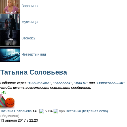
Воронины
Мученицы
Звонок 2
Четвёртый вид
Татьяна Соловьева
Войдите через
"ВКонтакте"
,
"Facebook"
,
"Mail.ru"
или
"Одноклассники"
чтобы иметь возможность оставлять сообщения.
+45
Татьяна Соловьева
140
5084
про
Ветрянка (ветряная оспа)
(Медицина)
13 апреля 2017 в 22:23