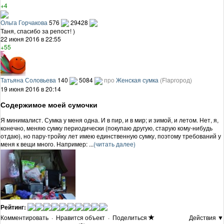
+4
Ольга Горчакова
576
29428
Таня, спасибо за репост! )
22 июня 2016 в 22:55
+55
Татьяна Соловьева
140
5084
про
Женская сумка
(Flapгород)
19 июня 2016 в 20:14
Содержимое моей сумочки
Я минималист. Сумка у меня одна. И в пир, и в мир; и зимой, и летом. Нет, я,
конечно, меняю сумку периодически (покупаю другую, старую кому-нибудь
отдаю), но пару-тройку лет имею единственную сумку, поэтому требований у
меня к вещи много. Например: ...
(читать далее)
Рейтинг:
Комментировать
·
Нравится объект
·
Поделиться
Действия ▼