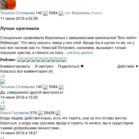
Татьяна Соловьева
140
5084
про
Воронины
(Кино)
11 июня 2016 в 02:36
Лучше оригинала
Специально сравнивала Ворониных с американским оригиналом "Все любят
Реймонда". Что могу сказать: юмор у них злой. Вроде бы и шутки те же, но у
нас всё ласково как-то. Николай Петрович, например, вызывает только
хорошие чувства, а гляньте на папу ...
(читать далее)
Рейтинг:
Комментировать
·
Я смотрел
·
Поделиться
Действия ▼
показать все комментарии (4)
+3
Татьяна Соловьева
140
5084
Да, совершенно другой менталитет.
14 июня 2016 в 15:30
+3
Ольга Горчакова
576
29428
Когда людям, действительно, есть что терять, они за это готовы жестко
бороться, а когда нам, русским, вроде и терять-то нечего, мы и существуем
такими добрейшими личностями...
14 июня 2016 в 18:21
+1