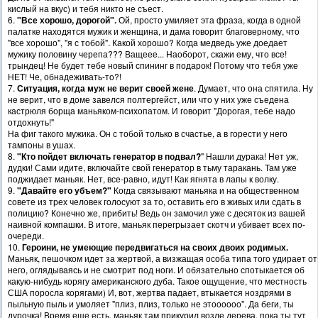
кислый на вкус) и тебя никто не съест.
6.
"Все хорошо, дорогой".
Ой, просто умиляет эта фраза, когда в одной
палатке находятся мужик и женщина, и дама говорит благоверному, что
"все хорошо", "я с тобой". Какой хорошо? Когда медведь уже доедает
мужику половину черепа??? Ващеее... Наоборот, скажи ему, что все!
трындец! Не будет тебе новый спининг в подарок! Потому что тебя уже
НЕТ! Че, обнадеживать-то?!
7.
Ситуация, когда муж не верит своей жене
. Думает, что она спятила. Ну
не верит, что в доме завелся полтергейст, или что у них уже съедена
кастрюля борща маньяком-психопатом. И говорит "Дорогая, тебе надо
отдохнуть!"
На фиг такого мужика. Он с тобой только в счастье, а в горести у него
тампоны в ушах.
8.
"Кто пойдет включать генератор в подвал?
" Нашли дурака! Нет уж,
дудки! Сами идите, включайте свой генератор в тьму таракань. Там уже
поджидает маньяк. Нет, все-равно, идут! Как ягнята в лапы к волку.
9.
"Давайте его убъем?"
Когда связывают маньяка и на общественном
совете из трех человек голосуют за то, оставить его в живых или сдать в
полицию? Конечно же, прибить! Ведь он замочил уже с десяток из вашей
наивной компашки. В итоге, маньяк перегрызает скотч и убивает всех по-
очереди.
10.
Героини, не умеющие передвигаться на своих двоих родимых.
Маньяк, пешочком идет за жертвой, а визжащая особа типа того удирает от
него, оглядываясь и не смотрит под ноги. И обязательно спотыкается об
какую-нибудь корягу американского дуба. Такое ощущение, что местность
США поросла корягами) И, вот, жертва падает, втыкается ноздрями в
пыльную пыль и умоляет "плиз, плиз, только не этоооооо". Да беги, ты
дурочка! Время еще есть, маньяк там прикурил возле дерева, пока ты тут