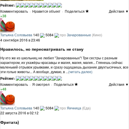
Рейтинг:
Комментировать
·
Нравится объект
·
Поделиться
Действия ▼
+38
Татьяна Соловьева
140
5084
про
Зачарованные
(Кино)
4 сентября 2016 в 23:46
Нравилось, но пересматривать не стану
Ну кто же из школьниц не любил "Зачарованных"! Три сестры с разным
характером, их ухажёры-красавцы и магия, магия, магия... Глянешь сейчас
маленький отрывок урывками, и сразу ощущаешь дыхание двухтысячных, все
эти голые животы... А вообще, думаю, в ...
(читать далее)
Рейтинг:
Комментировать
·
Я смотрел
·
Поделиться
Действия ▼
+48
Татьяна Соловьева
140
5084
про
Яичница
(Еда)
22 августа 2016 в 02:12
Фритата)