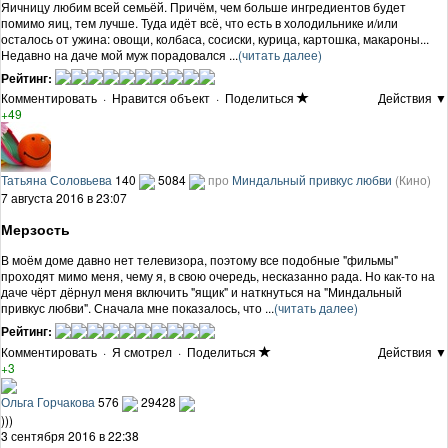
Яичницу любим всей семьёй. Причём, чем больше ингредиентов будет
помимо яиц, тем лучше. Туда идёт всё, что есть в холодильнике и/или
осталось от ужина: овощи, колбаса, сосиски, курица, картошка, макароны...
Недавно на даче мой муж порадовался ...
(читать далее)
Рейтинг:
Комментировать
·
Нравится объект
·
Поделиться
Действия ▼
+49
Татьяна Соловьева
140
5084
про
Миндальный привкус любви
(Кино)
7 августа 2016 в 23:07
Мерзость
В моём доме давно нет телевизора, поэтому все подобные "фильмы"
проходят мимо меня, чему я, в свою очередь, несказанно рада. Но как-то на
даче чёрт дёрнул меня включить "ящик" и наткнуться на "Миндальный
привкус любви". Сначала мне показалось, что ...
(читать далее)
Рейтинг:
Комментировать
·
Я смотрел
·
Поделиться
Действия ▼
+3
Ольга Горчакова
576
29428
)))
3 сентября 2016 в 22:38