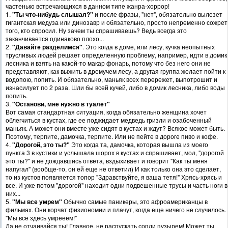
частенько встречающихся в данном типе жанра-хоррор!
1.
"Ты что-нибудь слышал?"
и после фразы, "нет", обязательно вылезет
гигантская медуза или динозавр и обязательно, просто непременно сожрет
того, кто спросил. Ну зачем ты спрашиваешь? Ведь всегда это
заканчивается одинаково плохо...
2.
"Давайте разделимся"
. Это когда в доме, или лесу, кучка неопытных
трусливых людей решает определенную проблему, например, идти в домик
лесника и взять на какой-то макар фонарь, потому что без него они не
представляют, как выжить в дремучем лесу, а другая группа желает пойти к
водопою, попить. И обязательно, маньяк всех перережет, выпотрошит и
изнасилует по 2 раза. Шли бы всей кучей, либо в домик лесника, либо воды
попить.
3.
"Останови, мне нужно в туалет"
Вот самая стандартная ситуация, когда обязательно женщина хочет
облегчиться в кустах, где ее поджидает медведь гризли и озабоченный
маньяк. А может они вместе уже сидят в кустах и ждут? Всякое может быть.
Поэтому, терпите, дамочка, терпите. Или не пейте в дороге пиво и кофе.
4.
"Дорогой, это ты?"
Это когда та, дамочка, которая вышла из моего
пункта 3 в кустики и услышала шорох в кустах и спрашивает, мол, "дорогой
это ты?" и не дождавшись ответа, вздыхивает и говорит "Как ты меня
напугал" (вообще-то, он ей еще не ответил) И как только она это сделает,
то из кустов появляется топор "Здравствуйте, я ваша тетя!" Хрясь-хрясь и
все. И уже потом "дорогой" находит одни подвешенные трусы и часть ноги в
них...
5.
"Мы все умрем"
Обычно самые паникеры, это афроамериканцы в
фильмах. Они корчат физиономии и плачут, когда еще ничего не случилось.
"Мы все здесь умрееем!"
Да не отчаивайся ты! Главное, не распускать сопли пузырем! Может ты