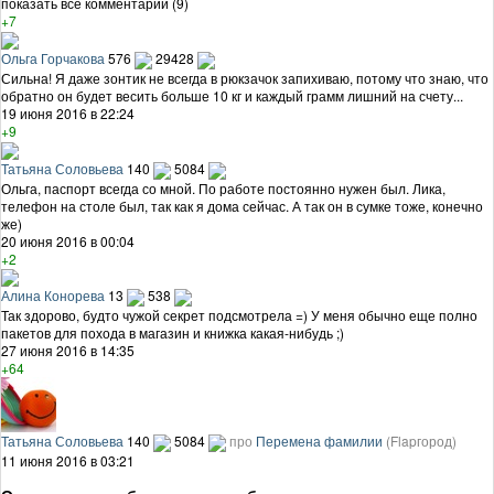
показать все комментарии (9)
+7
Ольга Горчакова
576
29428
Сильна! Я даже зонтик не всегда в рюкзачок запихиваю, потому что знаю, что
обратно он будет весить больше 10 кг и каждый грамм лишний на счету...
19 июня 2016 в 22:24
+9
Татьяна Соловьева
140
5084
Ольга, паспорт всегда со мной. По работе постоянно нужен был. Лика,
телефон на столе был, так как я дома сейчас. А так он в сумке тоже, конечно
же)
20 июня 2016 в 00:04
+2
Алина Конорева
13
538
Так здорово, будто чужой секрет подсмотрела =) У меня обычно еще полно
пакетов для похода в магазин и книжка какая-нибудь ;)
27 июня 2016 в 14:35
+64
Татьяна Соловьева
140
5084
про
Перемена фамилии
(Flapгород)
11 июня 2016 в 03:21