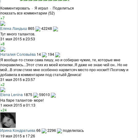
Комментировать
·
Я играл
·
Поделиться
показать все комментарии (52)
+7
Елена Ландыш
865
42248
Тут много талантов.
31 мая 2015 в 23:53
+8
Наталия Соловьёва
14
194
Я вообще-то стихи сама пишу, но и собираю чужие, те, которые мне
понравились...Этот стих из моей копилки..Я даже не знаю чей он.. Но не
мой...В этом стихе мне особенно нарвитсяч место про носки!!! Поэтому и
добавила в комментарии под статьёй Дениса!
31 мая 2015 в 23:57
+2
Elena Lenina
1875
59010
На flapе талантов- море!
1 июня 2015 в 01:13
+24
Ирина Кондратьева
66
2296
поделилась
19 мая 2015 в 17:26