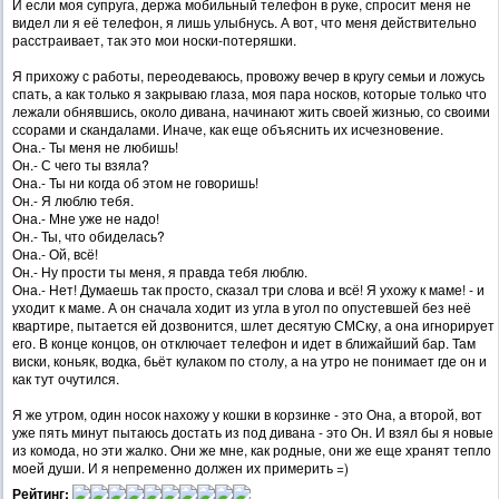
И если моя супруга, держа мобильный телефон в руке, спросит меня не
видел ли я её телефон, я лишь улыбнусь. А вот, что меня действительно
расстраивает, так это мои носки-потеряшки.
Я прихожу с работы, переодеваюсь, провожу вечер в кругу семьи и ложусь
спать, а как только я закрываю глаза, моя пара носков, которые только что
лежали обнявшись, около дивана, начинают жить своей жизнью, со своими
ссорами и скандалами. Иначе, как еще объяснить их исчезновение.
Она.- Ты меня не любишь!
Он.- С чего ты взяла?
Она.- Ты ни когда об этом не говоришь!
Он.- Я люблю тебя.
Она.- Мне уже не надо!
Он.- Ты, что обиделась?
Она.- Ой, всё!
Он.- Ну прости ты меня, я правда тебя люблю.
Она.- Нет! Думаешь так просто, сказал три слова и всё! Я ухожу к маме! - и
уходит к маме. А он сначала ходит из угла в угол по опустевшей без неё
квартире, пытается ей дозвонится, шлет десятую СМСку, а она игнорирует
его. В конце концов, он отключает телефон и идет в ближайший бар. Там
виски, коньяк, водка, бьёт кулаком по столу, а на утро не понимает где он и
как тут очутился.
Я же утром, один носок нахожу у кошки в корзинке - это Она, а второй, вот
уже пять минут пытаюсь достать из под дивана - это Он. И взял бы я новые
из комода, но эти жалко. Они же мне, как родные, они же еще хранят тепло
моей души. И я непременно должен их примерить =)
Рейтинг: