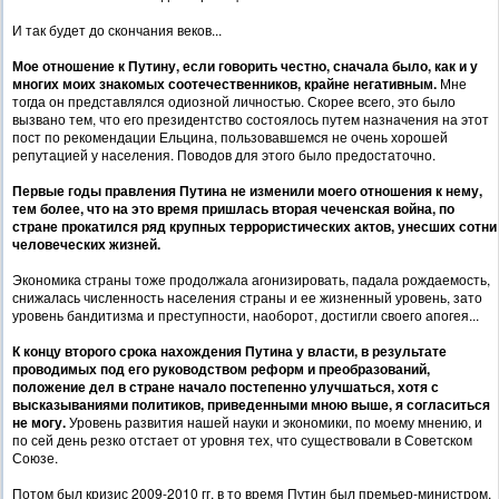
И так будет до скончания веков...
Мое отношение к Путину, если говорить честно, сначала было, как и у
многих моих знакомых соотечественников, крайне негативным.
Мне
тогда он представлялся одиозной личностью. Скорее всего, это было
вызвано тем, что его президентство состоялось путем назначения на этот
пост по рекомендации Ельцина, пользовавшемся не очень хорошей
репутацией у населения. Поводов для этого было предостаточно.
Первые годы правления Путина не изменили моего отношения к нему,
тем более, что на это время пришлась вторая чеченская война, по
стране прокатился ряд крупных террористических актов, унесших сотни
человеческих жизней.
Экономика страны тоже продолжала агонизировать, падала рождаемость,
снижалась численность населения страны и ее жизненный уровень, зато
уровень бандитизма и преступности, наоборот, достигли своего апогея...
К концу второго срока нахождения Путина у власти, в результате
проводимых под его руководством реформ и преобразований,
положение дел в стране начало постепенно улучшаться, хотя с
высказываниями политиков, приведенными мною выше, я согласиться
не могу.
Уровень развития нашей науки и экономики, по моему мнению, и
по сей день резко отстает от уровня тех, что существовали в Советском
Союзе.
Потом был кризис 2009-2010 гг, в то время Путин был премьер-министром,