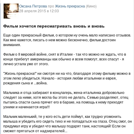
Оксана Петрова
про
Жизнь прекрасна
(Кино)
28 апреля 2015 в 12:03
Фильм хочется пересматривать вновь и вновь
Еще один прекрасный фильм, о котором ну очень мало написано отзывов.
Как мне кажется, писать о нем можно бесконечно, фильм достоин
внимания.
Фильм о II мировой войне, снят в Италии - так что можно не ждать, что в
конце прибегут американцы как обычно и всем помогут, всех спасут - я
лично устала уже от этого.
"Жизнь прекрасна!" ни смотря ни на что, благодаря этому фильму можно в
этом легко убедиться. Начало - история любви итальянки и еврея,
рождения сына и ...война.
Мальчика и отца забирают в концлагерь, жена-итальянка добровольно
следует за ними, хотя могла бы этого не делать. Семью разделяют, отец
пытаясь спасти сына прячет его в бараке, на помощь к нему приходят
узники и начинается игра!!!
Мальчик маленький, те у кого есть дети поймут, как трудно угомонить
малыша и убедить его сидеть тихо и не попадаться на глаза. Отец смог, он
придумал игру и убедил что малышу подарят танк, настоящий! Если он
сможет прятаться от надзирателей...