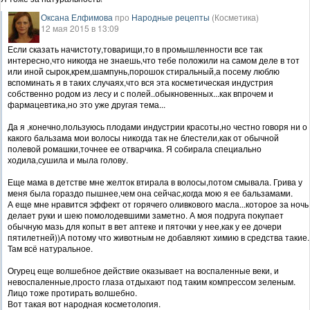
Оксана Елфимова
про
Народные рецепты
(Косметика)
12 мая 2015 в 13:09
Если сказать начистоту,товарищи,то в промышленности все так
интересно,что никогда не знаешь,что тебе положили на самом деле в тот
или иной сырок,крем,шампунь,порошок стиральный,а посему люблю
вспоминать я в таких случаях,что вся эта косметическая индустрия
собственно родом из лесу и с полей..обыкновенных...как впрочем и
фармацевтика,но это уже другая тема...
Да я ,конечно,пользуюсь плодами индустрии красоты,но честно говоря ни о
какого бальзама мои волосы никогда так не блестели,как от обычной
полевой ромашки,точнее ее отварчика. Я собирала специально
ходила,сушила и мыла голову.
Еще мама в детстве мне желток втирала в волосы,потом смывала. Грива у
меня была гораздо пышнее,чем она сейчас,когда мою я ее бальзамами.
А еще мне нравится эффект от горячего оливкового масла...которое за ночь
делает руки и шею помолодевшими заметно. А моя подруга покупает
обычную мазь для копыт в вет аптеке и пяточки у нее,как у ее дочери
пятилетней))А потому что животным не добавляют химию в средства такие.
Там всё натуральное.
Огурец еще волшебное действие оказывает на воспаленные веки, и
невоспаленные,просто глаза отдыхают под таким компрессом зеленым.
Лицо тоже протирать волшебно.
Вот такая вот народная косметология.