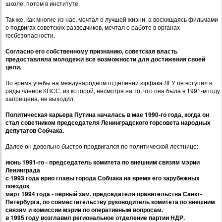
школе, потом в институте.
Так же, как многие из нас, мечтал о лучшей жизни, а восхищаясь фильмами
о подвигах советских разведчиков, мечтал о работе в органах
госбезопасности.
Согласно его собственному признанию, советская власть
предоставляла молодежи все возможности для достижения своей
цели.
Во время учебы на международном отделении юрфака ЛГУ он вступил в
ряды членов КПСС, из которой, несмотря на то, что она была в 1991-м году
запрещена, не выходил.
Политическая карьера Путина началась в мае 1990-го года, когда он
стал советником председателя Ленинградского горсовета народных
депутатов Собчака.
Далее он довольно быстро продвигался по политической лестнице:
июнь 1991-го - председатель комитета по внешним связям мэрии
Ленинграда
с 1993 года врио главы города Собчака на время его зарубежных
поездок
март 1994 года - первый зам. председателя правительства Санкт-
Петербурга, по совместительству руководитель комитета по внешним
связям и комиссии мэрии по оперативным вопросам.
в 1995 году возглавил региональное отделение партии НДР.