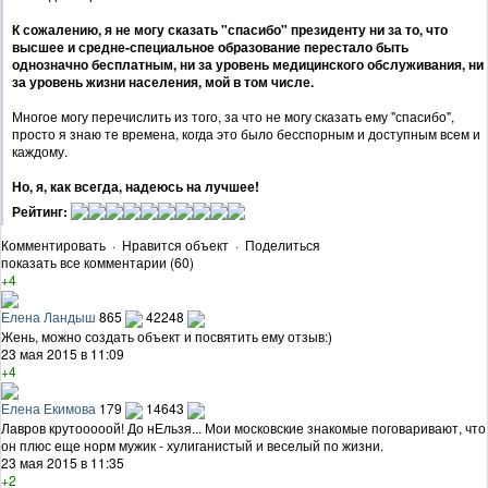
К сожалению, я не могу сказать "спасибо" президенту ни за то, что
высшее и средне-специальное образование перестало быть
однозначно бесплатным, ни за уровень медицинского обслуживания, ни
за уровень жизни населения, мой в том числе.
Многое могу перечислить из того, за что не могу сказать ему "спасибо",
просто я знаю те времена, когда это было бесспорным и доступным всем и
каждому.
Но, я, как всегда, надеюсь на лучшее!
Рейтинг:
Комментировать
·
Нравится объект
·
Поделиться
показать все комментарии (60)
+4
Елена Ландыш
865
42248
Жень, можно создать объект и посвятить ему отзыв:)
23 мая 2015 в 11:09
+4
Елена Екимова
179
14643
Лавров крутооооой! До нЕльзя... Мои московские знакомые поговаривают, что
он плюс еще норм мужик - хулиганистый и веселый по жизни.
23 мая 2015 в 11:35
+2