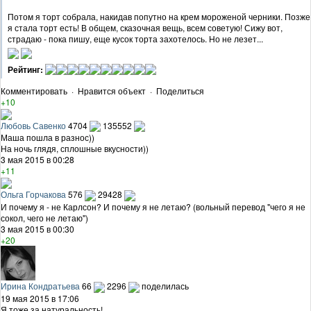
Потом я торт собрала, накидав попутно на крем мороженой черники. Позже
я стала торт есть! В общем, сказочная вещь, всем советую! Сижу вот,
страдаю - пока пишу, еще кусок торта захотелось. Но не лезет...
Рейтинг:
Комментировать
·
Нравится объект
·
Поделиться
+10
Любовь Савенко
4704
135552
Маша пошла в разнос))
На ночь глядя, сплошные вкусности))
3 мая 2015 в 00:28
+11
Ольга Горчакова
576
29428
И почему я - не Карлсон? И почему я не летаю? (вольный перевод "чего я не
сокол, чего не летаю")
3 мая 2015 в 00:30
+20
Ирина Кондратьева
66
2296
поделилась
19 мая 2015 в 17:06
Я тоже за натуральность!