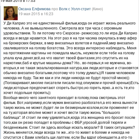
19 мая 2015 в 17:03
Оксана Елфимова
про
Волк с Уолл-стрит
(Кино)
19 мая 2015 в 16:23
У Ди Каприо это не единственный фильм,когда он играет жизнь реального
человека. А не вымышленного. Смотрела все три часа с огромным
удовольствием. То ли потому что Скорсезе- режиссер,то ли игра Ди Каприо
всегда и везде нравится. На этот раз я на три часика окунулась в мир афер
на брокерских биржах, в мир внезапных взлетов и падений,мир внезапно
свалившегося на голову богатства. Это всегда интересно наблюдать. Меня
на протяжении картины не покидала мысль, неужели если тебе на голову
упала куча денег,всё,на что хватит твоей фантазии,это спустить их на
наркотики,баб и крутые машины-дома? Но.. во-первых,я не мужчина, во-
вторых,я не такая экзальтированная натура,как люди,которые и становятся
обычно внезапно богатыми,поэтому что толку думать))Я таким человеком
никогда не буду. Так же как и эти люди никогда не будут простой мною))
(Поговаривают,многие писатели писали под опиумом и прочей хренью)Есть
люди,которые предпочитают сгореть быстро,но гореть ярко..а есть те,кто
хочет подольше прожить))
Вообще много чего занятного приходит в голову,пока смотришь этот
фильм. Вот,например,если мужик внезапно разбогател,а его жена вынести
такую жизнь не может,будет ли он безмерным козлом,если променяет ее
на ту,которая вполне может и хочет вести такую жизнь "большого
баблища". И стоит ли ему удивляться,когда эта женщина его бросит после
того,как он резко попадет в проблемы с ФБР,угрозой долгой тюряги и
безденежьем. Стоит ли здесь вообще искать морали? В таких ситуациях?
Жизнь меняется,люди всегда те же...кто-то живет в богеме и никогда не
спустится с Вами хлебать щи лаптем, если Вы вдруг обнищаете,а кто-то