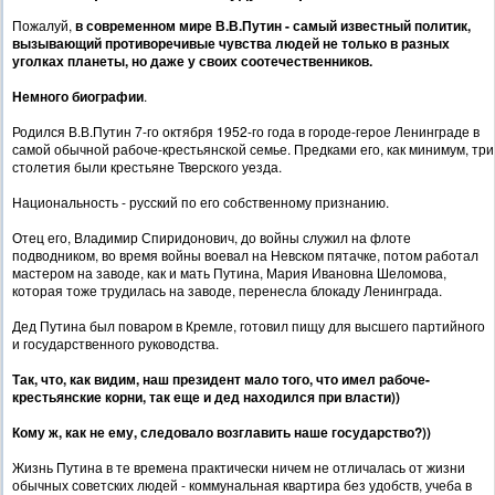
Пожалуй,
в современном мире В.В.Путин - самый известный политик,
вызывающий противоречивые чувства людей не только в разных
уголках планеты, но даже у своих соотечественников.
Немного биографии
.
Родился В.В.Путин 7-го октября 1952-го года в городе-герое Ленинграде в
самой обычной рабоче-крестьянской семье. Предками его, как минимум, три
столетия были крестьяне Тверского уезда.
Национальность - русский по его собственному признанию.
Отец его, Владимир Спиридонович, до войны служил на флоте
подводником, во время войны воевал на Невском пятачке, потом работал
мастером на заводе, как и мать Путина, Мария Ивановна Шеломова,
которая тоже трудилась на заводе, перенесла блокаду Ленинграда.
Дед Путина был поваром в Кремле, готовил пищу для высшего партийного
и государственного руководства.
Так, что, как видим, наш президент мало того, что имел рабоче-
крестьянские корни, так еще и дед находился при власти))
Кому ж, как не ему, следовало возглавить наше государство?))
Жизнь Путина в те времена практически ничем не отличалась от жизни
обычных советских людей - коммунальная квартира без удобств, учеба в