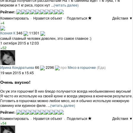
он всегда получается рассыпчатым! На 1 кг свинины идет 1 кг лука, 1 кг
моркови и 1 кг риса, горох нут ...
(читать далее)
Рейтинг:
Комментировать
·
Нравится объект
·
Поделиться
Действия ▼
+4
Ксения К
346
11301
самый главный человек доволен, это самое главное :)
1 октября 2015 в 12:03
+52
Ирина Кондратьева
66
2296
про
Мясо в горшочке
(Еда)
19 мая 2015 в 15:45
Очень вкусно!
Ох уж эти горшочки! В них блюдо получается всегда необыкновенно вкусным!
Я часто их использую на своей кухне и всегда уверена в конечном результате.
Готовить в горшочках можно любое мясо, но я обычно использую нежирную
свинину или куриное филе. ...
(читать далее)
Рейтинг:
Комментировать
·
Нравится объект
·
Поделиться
Действия ▼
+54