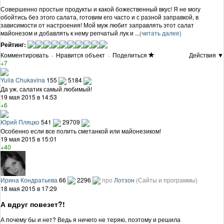
Совершенно простые продукты и какой божественный вкус! Я не могу
обойтись без этого салата, готовим его часто и с разной заправкой, в
зависимости от настроения! Мой муж любит заправлять этот салат
майонезом и добавлять к нему репчатый лук и ...
(читать далее)
Рейтинг:
Комментировать
·
Нравится объект
·
Поделиться
Действия ▼
+7
Yulia Chukavina
155
5184
Да уж. салатик самый любимый!
19 мая 2015 в 14:53
+6
Юрий Пляцко
541
29709
Особенно если все полить сметанкой или майонезиком!
19 мая 2015 в 15:01
+40
Ирина Кондратьева
66
2296
про
Лотзон
(Сайты и программы)
18 мая 2015 в 17:29
А вдруг повезет?!
А почему бы и нет? Ведь я ничего не теряю, поэтому и решила