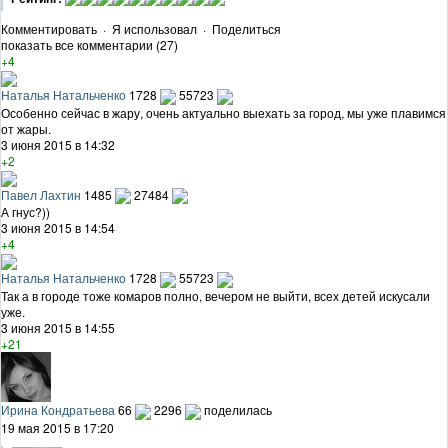
Комментировать
·
Я использовал
·
Поделиться
показать все комментарии (27)
+4
Наталья Натальченко
1728
55723
Особенно сейчас в жару, очень актуально выехать за город, мы уже плавимся
от жары.
3 июня 2015 в 14:32
+2
Павел Лахтин
1485
27484
А гнус?))
3 июня 2015 в 14:54
+4
Наталья Натальченко
1728
55723
Так а в городе тоже комаров полно, вечером не выйти, всех детей искусали
уже.
3 июня 2015 в 14:55
+21
Ирина Кондратьева
66
2296
поделилась
19 мая 2015 в 17:20