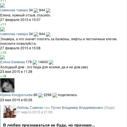
+11
савинова тамара
34
844
Елена, нужный отзыв. спасибо.
27 февраля 2015 в 15:07
+11
савинова тамара
34
844
Эльвира, а что значит платить за балконы, лифты и лестничные клетки.
поясните пожалуйста.
27 февраля 2015 в 15:08
+10
Елена Екимова
179
14643
Холодный дом - это беда для хозяев, да и не дом уже(
23 мая 2015 в 11:28
+18
Ирина Кондратьева
66
2296
поделилась
23 мая 2015 в 00:26
Любовь Савенко
про
Путин Владимир Владимирович
(Люди)
21 марта 2015 в 21:09
В любви признаваться не буду, но признаю...