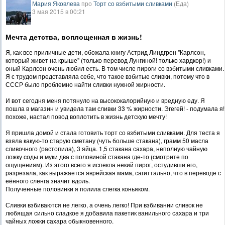
Мария Яковлева
про
Торт со взбитыми сливками
(Еда)
3 мая 2015 в 00:21
Мечта детства, воплощенная в жизнь!
Я, как все приличные дети, обожала книгу Астрид Линдгрен "Карлсон,
который живет на крыше" (только перевод Лунгиной! только хардкор!) и
оный Карлсон очень любил есть. В том числе пироги со взбитыми сливками.
Я с трудом представляла себе, что такое взбитые сливки, потому что в
СССР было проблемно найти сливки нужной жирности.
И вот сегодня меня потянуло на высококалорийную и вредную еду. Я
пошла в магазин и увидела там сливки 33 % жирности. Эгегей! - подумала я!
похоже, настал повод воплотить в жизнь детскую мечту!
Я пришла домой и стала готовить торт со взбитыми сливками. Для теста я
взяла какую-то старую сметану (чуть больше стакана), грамм 50 масла
сливочного (растопила), 3 яйца. 1,5 стакана сахара, неполную чайную
ложку соды и муки два с половиной стакана где-то (смотрите по
ощущениям). Из этого всего я испекла некий пирог, остудивши его,
разрезала, как выражается яврейская мама, сагиттально, что в переводе с
еённого сленга значит вдоль.
Полученные половинки я полила слегка коньяком.
Сливки взбиваются не легко, а очень легко! При взбивании сливок не
любящая сильно сладкое я добавила пакетик ванильного сахара и три
чайных ложки сахара обыкновенного.