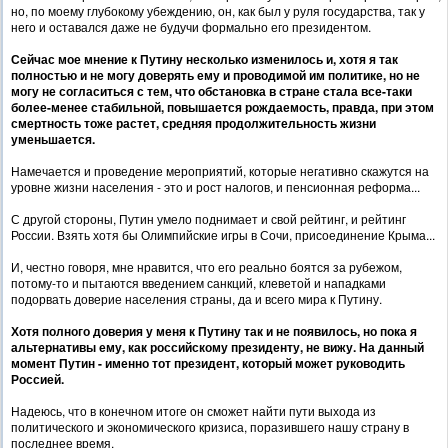
но, по моему глубокому убеждению, он, как был у руля государства, так у
него и оставался даже не будучи формально его президентом.
Сейчас мое мнение к Путину несколько изменилось и, хотя я так
полностью и не могу доверять ему и проводимой им политике, но не
могу не согласиться с тем, что обстановка в стране стала все-таки
более-менее стабильной, повышается рождаемость, правда, при этом
смертность тоже растет, средняя продолжительность жизни
уменьшается.
Намечается и проведение мероприятий, которые негативно скажутся на
уровне жизни населения - это и рост налогов, и пенсионная реформа...
С другой стороны, Путин умело поднимает и свой рейтинг, и рейтинг
России. Взять хотя бы Олимпийские игры в Сочи, присоединение Крыма...
И, честно говоря, мне нравится, что его реально боятся за рубежом,
потому-то и пытаются введением санкций, клеветой и нападками
подорвать доверие населения страны, да и всего мира к Путину.
Хотя полного доверия у меня к Путину так и не появилось, но пока я
альтернативы ему, как российскому президенту, не вижу. На данный
момент Путин - именно тот президент, который может руководить
Россией.
Надеюсь, что в конечном итоге он сможет найти пути выхода из
политического и экономического кризиса, поразившего нашу страну в
последнее время.