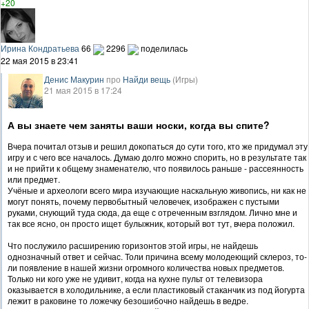
+20
Ирина Кондратьева
66
2296
поделилась
22 мая 2015 в 23:41
Денис Макурин
про
Найди вещь
(Игры)
21 мая 2015 в 17:24
А вы знаете чем заняты ваши носки, когда вы спите?
Вчера почитал отзыв и решил докопаться до сути того, кто же придумал эту
игру и с чего все началось. Думаю долго можно спорить, но в результате так
и не прийти к общему знаменателю, что появилось раньше - рассеянность
или предмет.
Учёные и археологи всего мира изучающие наскальную живопись, ни как не
могут понять, почему первобытный человечек, изображен с пустыми
руками, снующий туда сюда, да еще с отреченным взглядом. Лично мне и
так все ясно, он просто ищет булыжник, который вот тут, вчера положил.
Что послужило расширению горизонтов этой игры, не найдешь
однозначный ответ и сейчас. Толи причина всему молодеющий склероз, то-
ли появление в нашей жизни огромного количества новых предметов.
Только ни кого уже не удивит, когда на кухне пульт от телевизора
оказывается в холодильнике, а если пластиковый стаканчик из под йогурта
лежит в раковине то ложечку безошибочно найдешь в ведре.