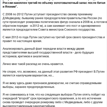
России накоплен третий по объему золотовалютный запас после Китая
и Японии".
С 2008 по 2012 Путин уступает президентство своему преемнику
Д.Медведеву, бывшему ранее председателем правительства России (по
сути происходит рокировка политических фигур сначала в 2008-м, а потом в
обратном порядке - в 2012-м), а сам занимает его пост и одновременно
является председателем Совета министров Союзного государства.
С мая 2012-го года Путин заступил на третий срок своего президентства и
правит по настоящее время.
Анализировать данный факт передачи власти между двумя
представителями высшей государственной власти - дело будущих
историков, критиков и аналитиков.
Лично мне такой расклад не очень нравится.
Не спорю, что, возможно, на данный этап развития РФ президент В.Путин
является наилучшим вариантом, но...
Я не вижу здесь даже признаков демократии, не считаю справедливыми
выборы, заранее предопределенные.
Я не сомневаюсь в том, что на следующих выборах Путин опять пойдет на
очередной "второй" срок президентского правления, а по его истечении
снова проведет очередную рокировку либо с Медведевым, либо с другим
высокопоставленным однопартийцем.