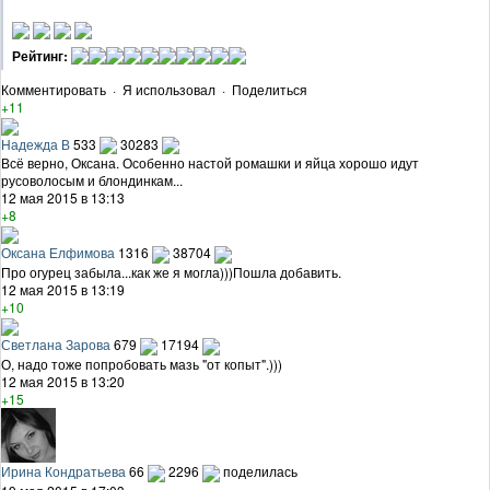
Рейтинг:
Комментировать
·
Я использовал
·
Поделиться
+11
Надежда В
533
30283
Всё верно, Оксана. Особенно настой ромашки и яйца хорошо идут
русоволосым и блондинкам...
12 мая 2015 в 13:13
+8
Оксана Елфимова
1316
38704
Про огурец забыла...как же я могла)))Пошла добавить.
12 мая 2015 в 13:19
+10
Светлана Зарова
679
17194
О, надо тоже попробовать мазь "от копыт".)))
12 мая 2015 в 13:20
+15
Ирина Кондратьева
66
2296
поделилась