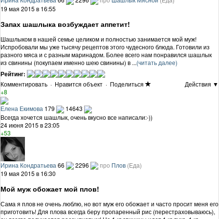
19 мая 2015 в 16:55
Запах шашлыка возбуждает аппетит!
Шашлыком в нашей семье целиком и полностью занимается мой муж!
Испробовали мы уже тысячу рецептов этого чудесного блюда. Готовили из
разного мяса и с разным маринадом. Более всего нам понравился шашлык
из свинины (покупаем именно шею свинины) в ...
(читать далее)
Рейтинг:
Комментировать
·
Нравится объект
·
Поделиться
Действия ▼
+8
Елена Екимова
179
14643
Всегда хочется шашлык, очень вкусно все написали:-))
24 июня 2015 в 23:05
+53
Ирина Кондратьева
66
2296
про
Плов
(Еда)
19 мая 2015 в 16:30
Мой муж обожает мой плов!
Сама я плов не очень люблю, но вот муж его обожает и часто просит меня его
приготовить! Для плова всегда беру пропаренный рис (перестраховываюсь),