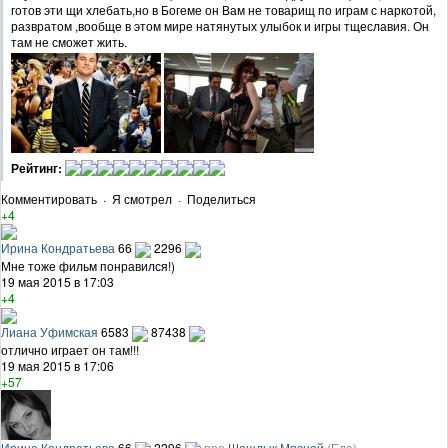
готов эти щи хлебать,но в Богеме он Вам не товарищ по играм с наркотой,
развратом ,вообще в этом мире натянутых улыбок и игры тщеславия. Он
там не сможет жить.
Рейтинг:
Комментировать
·
Я смотрел
·
Поделиться
+4
Ирина Кондратьева
66
2296
Мне тоже фильм понравился!)
19 мая 2015 в 17:03
+4
Лиана Уфимская
6583
87438
отлично играет он там!!!
19 мая 2015 в 17:06
+57
Ирина Кондратьева
66
2296
про
Шашлык Мясной
(Еда)