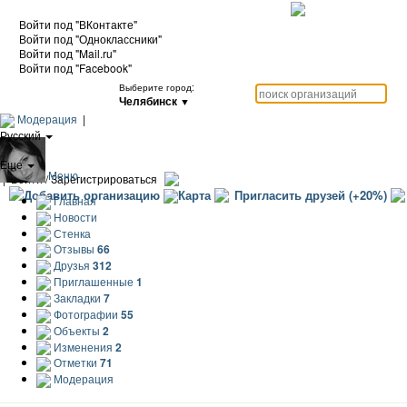
Войти под "ВКонтакте"
Войти под "Одноклассники"
Войти под "Mail.ru"
Войти под "Facebook"
Выберите город:
Челябинск
▼
Модерация
|
Русский
|
Еще
Меню
|
Войти / Зарегистрироваться
Добавить организацию
Карта
Пригласить друзей (+20%)
Главная
Новости
Стенка
Отзывы
66
Друзья
312
Приглашенные
1
Закладки
7
Фотографии
55
Объекты
2
Изменения
2
Отметки
71
Модерация