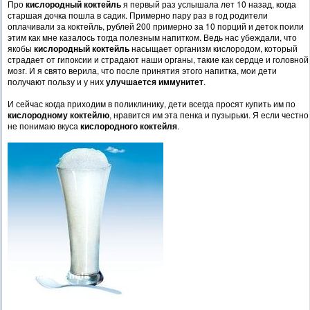
Про
кислородный коктейль
я первый раз услышала лет 10 назад, когда
старшая дочка пошла в садик. Примерно пару раз в год родители
оплачивали за коктейль, рублей 200 примерно за 10 порций и деток поили
этим как мне казалось тогда полезным напитком. Ведь нас убеждали, что
якобы
кислородный коктейль
насыщает организм кислородом, который
страдает от гипоксии и страдают наши органы, такие как сердце и головной
мозг. И я свято верила, что после принятия этого напитка, мои дети
получают пользу и у них
улучшается иммунитет
.
И сейчас когда приходим в поликлинику, дети всегда просят купить им по
кислородному коктейлю
, нравится им эта пенка и пузырьки. Я если честно
не понимаю вкуса
кислородного коктейля
.