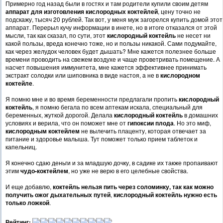
Примерно год назад были в гостях и там родители купили своим детям
аппарат для изготовления кислородных коктейлей
, цену точно не
подскажу, тысяч 20 рублей. Так вот, у меня муж загорелся купить домой этот
аппарат. Перерыл кучу информации в инете, но в итоге отказался от этой
мысли, так как сказал, по сути, этот
кислородный коктейль
не несет ни
какой пользы, вреда конечно тоже, но и пользы никакой. Сами подумайте,
как через желудок человек будет дышать? Мне кажется полезнее больше
времени проводить на свежем воздухе и чаще проветривать помещение. А
насчет повышения иммунитета, мне кажется эффективнее принимать
экстракт солодки или шиповника в виде настоя, а не в
кислородном
коктейле
.
Я помню мне и во время беременности предлагали пропить
кислородный
коктейль
, я помню бегала по всем аптекам искала, специальный для
беременных, жуткой дорогой. Делала
кислородный коктейль
в домашних
условиях и верила, что он поможет мне от
гипоксии плода
. Но это миф,
кислородным коктейлем
не вылечить плаценту, которая отвечает за
питание и здоровье малыша. Тут поможет только прием таблеток и
капельниц.
Я конечно сдаю деньги и за младшую дочку, в садике их также пропаивают
этим
чудо-коктейлем
, но уже не верю в его целебные свойства.
И еще добавлю,
коктейль нельзя пить через соломинку, так как можно
получить ожог дыхательных путей
,
кислородный коктейль нужно есть
только ложкой
.
Рейтинг: