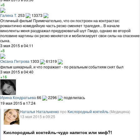
+6
Галина Т.
253
13373
Отличный фильм! Примечательно, что он построен на контрастах:
романтично-комедийную часть резко сменяет трагедия... В начале
киноленты меня раздражал придурковатый шут Гвидо, однако во второй
половине картины он резко меняется и мобилизирует свои силы на спасение
сына.
3 мая 2015 в 04:11
+8
Оксана Петрова
1303
61319
фильм шикарный, и что поражает - по реальным событиям снят был
3 мая 2015 в 04:40
+16
Ирина Кондратьева
66
2296
поделилась
19 мая 2015 в 17:24
Наталья Натальченко
про
Кислородный коктейль
(Медицина)
13 мая 2015 в 09:25
Кислородный коктейль-чудо напиток или миф?!