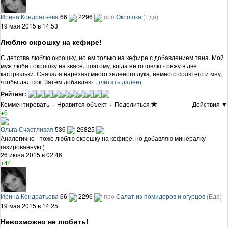
Ирина Кондратьева
66
2296
про
Окрошка
(Еда)
19 мая 2015 в 14:53
Люблю окрошку на кефире!
С детства люблю окрошку, но ем только на кефире с добавлением тана. Мой
муж любит окрошку на квасе, поэтому, когда ее готовлю - режу в две
кастрюльки. Сначала нарезаю много зеленого лука, немного солю его и мну,
чтобы дал сок. Затем добавляю ...
(читать далее)
Рейтинг:
Комментировать
·
Нравится объект
·
Поделиться
Действия ▼
+6
Ольга Счастливая
536
26825
Аналогично - тоже люблю окрошку на кефире, но добавляю минералку
газированную:)
26 июня 2015 в 02:46
+44
Ирина Кондратьева
66
2296
про
Салат из помидоров и огурцов
(Еда)
19 мая 2015 в 14:25
Невозможно не любить!