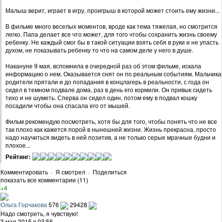
Малыш верит, играет в игру, проигрыш в которой может стоить ему жизни...
В фильме много веселых моментов, вроде как тема тяжелая, но смотрится
легко. Папа делает все что может, для того чтобы сохранить жизнь своему
ребенку. Не каждый смог бы в такой ситуации взять себя в руки и не упасть
духом, не показывать ребенку то что на самом деле у него в душе.
Накануне 9 мая, вспомнила в очередной раз об этом фильме, искала
информацию о нем. Оказывается снят он по реальным событиям. Мальчика
родители прятали и до попадания в концлагерь в реальности, с года он
сидел в темном подвале дома, раз в день его кормили. Он привык сидеть
тихо и не шуметь. Сперва он сидел один, потом ему в подвал кошку
посадили чтобы она спасала его от мышей.
Фильм рекомендую посмотреть, хотя бы для того, чтобы понять что не все
так плохо как кажется порой в нынешней жизни. Жизнь прекрасна, просто
надо научиться видеть в ней позитив, а не только серые мрачные будни и
плохое...
Рейтинг:
Комментировать
·
Я смотрел
·
Поделиться
показать все комментарии (11)
+4
Ольга Горчакова
576
29428
Надо смотреть, я чувствую!
3 мая 2015 в 03:56