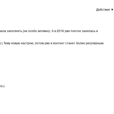
Действия ▼
ала заполнять (не особо активно). А в 2016 уже плотно занялась и
го:) Тему новую настрою, потом уже и контент станет более регулярным.
сь:)