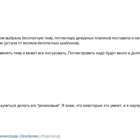
отом выбрала бесплатную тему, потом пару дежурных плагинов поставила и нач
ую (устала от косяков бесплатных шаблонов).
ду менять тему и может все посъезжать. Потом править надо будет много и дол
аучиться делать его "резиновым". Я знаю, что некоторые это умеют, и я научу
лининграде (Храброво)
(Flapгород)