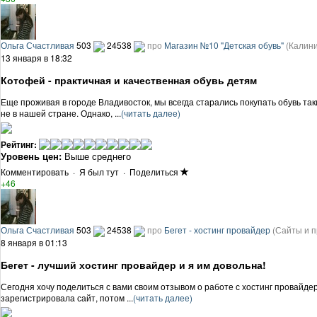
Ольга Счастливая
503
24538
про
Магазин №10 "Детская обувь"
(Калин
13 января в 18:32
Котофей - практичная и качественная обувь детям
Еще проживая в городе Владивосток, мы всегда старались покупать обувь так
не в нашей стране. Однако, ...
(читать далее)
Рейтинг:
Уровень цен:
Выше среднего
Комментировать
·
Я был тут
·
Поделиться
+46
Ольга Счастливая
503
24538
про
Бегет - хостинг провайдер
(Сайты и 
8 января в 01:13
Бегет - лучший хостинг провайдер и я им довольна!
Сегодня хочу поделиться с вами своим отзывом о работе с хостинг провайдер
зарегистрировала сайт, потом ...
(читать далее)