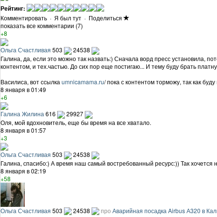
Рейтинг:
Комментировать
·
Я был тут
·
Поделиться
показать все комментарии (7)
+8
Ольга Счастливая
503
24538
Галина, да, если это можно так назвать:) Сначала ворд пресс установила, п
контентом, и тех.частью. До сих пор еще постигаю... И тему буду брать платн
Василиса, вот ссылка
umnicamama.ru
/ пока с контентом торможу, так как бу
8 января в 01:49
+6
Галина Жилина
616
29927
Оля, мой вдохновитель, еще бы время на все хватало.
8 января в 01:57
+3
Ольга Счастливая
503
24538
Галина, спасибо:) А время наш самый востребованный ресурс:)) Так хочется н
8 января в 02:19
+58
Ольга Счастливая
503
24538
про
Аварийная посадка Airbus А320 в Ка