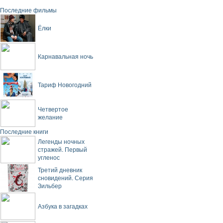
Последние фильмы
Ёлки
Карнавальная ночь
Тариф Новогодний
Четвертое
желание
Последние книги
Легенды ночных
стражей. Первый
угленос
Третий дневник
сновидений. Серия
Зильбер
Азбука в загадках