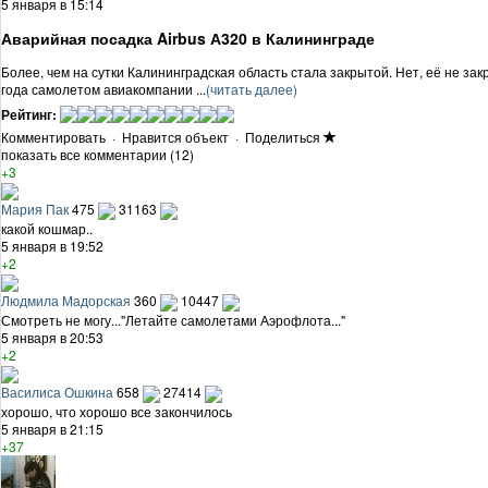
5 января в 15:14
Аварийная посадка Airbus А320 в Калининграде
Более, чем на сутки Калининградская область стала закрытой. Нет, её не з
года самолетом авиакомпании ...
(читать далее)
Рейтинг:
Комментировать
·
Нравится объект
·
Поделиться
показать все комментарии (12)
+3
Мария Пак
475
31163
какой кошмар..
5 января в 19:52
+2
Людмила Мадорская
360
10447
Смотреть не могу..."Летайте самолетами Аэрофлота..."
5 января в 20:53
+2
Василиса Ошкина
658
27414
хорошо, что хорошо все закончилось
5 января в 21:15
+37