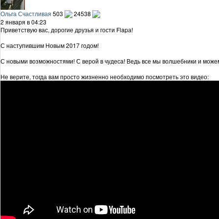
Ольга Счастливая
503
24538
2 января в 04:23
Приветствую вас, дорогие друзья и гости Flapа!
С наступившим Новым 2017 годом!
С новыми возможностями! С верой в чудеса! Ведь все мы волшебники и можем
Не верите, тогда вам просто жизненно необходимо посмотреть это видео: