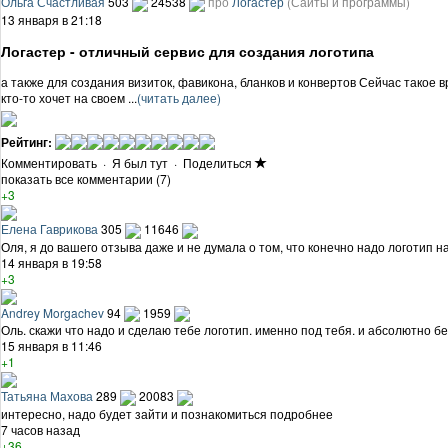
Ольга Счастливая
503
24538
про
Логастер
(Сайты и программы)
13 января в 21:18
Логастер - отличный сервис для создания логотипа
а также для создания визиток, фавикона, бланков и конвертов Сейчас такое в
кто-то хочет на своем ...
(читать далее)
Рейтинг:
Комментировать
·
Я был тут
·
Поделиться
показать все комментарии (7)
+3
Елена Гаврикова
305
11646
Оля, я до вашего отзыва даже и не думала о том, что конечно надо логотип 
14 января в 19:58
+3
Andrey Morgachev
94
1959
Оль. скажи что надо и сделаю тебе логотип. именно под тебя. и абсолютно бе
15 января в 11:46
+1
Татьяна Махова
289
20083
интересно, надо будет зайти и познакомиться подробнее
7 часов назад
+36