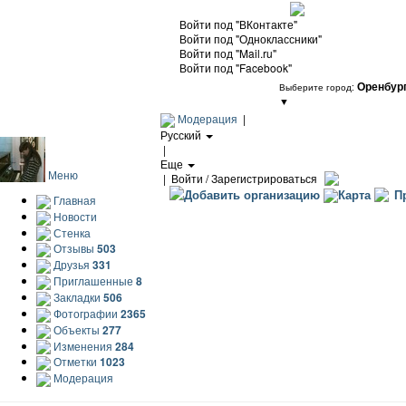
Войти под "ВКонтакте"
Войти под "Одноклассники"
Войти под "Mail.ru"
Войти под "Facebook"
Оренбур
Выберите город:
▼
Модерация
|
Русский
|
Еще
Меню
|
Войти / Зарегистрироваться
Добавить организацию
Карта
Пр
Главная
Новости
Стенка
Отзывы
503
Друзья
331
Приглашенные
8
Закладки
506
Фотографии
2365
Объекты
277
Изменения
284
Отметки
1023
Модерация