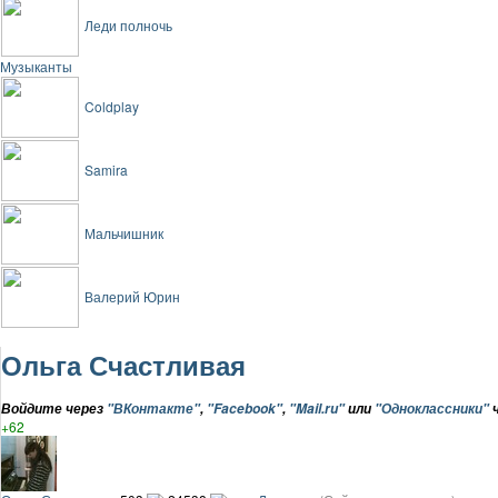
Леди полночь
Музыканты
Coldplay
Samira
Мальчишник
Валерий Юрин
Ольга Счастливая
Войдите через
"ВКонтакте"
,
"Facebook"
,
"Mail.ru"
или
"Одноклассники"
ч
+62