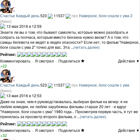
Счастье Каждый день
523
11537
про
Наверное, боги сошли с ума 2
(Кино)
13 мая 2016 в 12:59
Знаете ли вы о том, что бывают самолеты, которые можно разобрать и
собрать за полчаса, которым вместо бензина нужно виски? А о том, что
самцы бегемота не видят в людях опасности? Если нет, то фильм "Наверное,
боги сошли с ума 2" точно для вас. Эта ...
(читать далее)
Рейтинг:
Комментировать
·
Я смотрел
·
Поделиться
Действия ▼
+22
Счастье Каждый день
523
11537
про
Наверное, боги сошли с ума
(Кино)
13 мая 2016 в 12:53
Даже на знаю, чем я руководствовалась, выбирая фильм на вечер: я не
люблю комедии, не люблю зарубежны фильмы старше 20 лет - и вдруг
"Наверное, боги сошли с ума" 1980 года... Просмотрев первую часть, я тут же
принялась за просмотр второго фильма, о ...
(читать далее)
Рейтинг:
Комментировать
·
Я смотрел
·
Поделиться
Действия ▼
+32