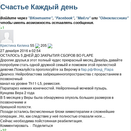
Счастье Каждый день
Войдите через
"ВКонтакте"
,
"Facebook"
,
"Mail.ru"
или
"Одноклассники"
чтобы иметь возможность оставлять сообщения.
+1
Кристина Килина
55
205
27 декабря 2016 в 02:54
ОСТАЛОСЬ 5 ДНЕЙ ДО ЗАКРЫТИЯ СБОРОВ ВО FLAPЕ
Дорогие друзья,в этот полный чудес прекрасный месяц Декабрь давайте
попробуем стать одной дружной семьёй и поможем этой прелестной
девочке.Пожалуйста проголосуйте за Верочку в
flap.рф/Фонд_Flapа
Диагноз: Нейробластома забрюшинногопространства с прорастанием в
позвоночный
канал на уровне Th11-L5, ремиссия.
Парапарез нижних конечностей. Нейрогенный мочевой пузырь.
Кунцева Вера 2 года
В 5 месяцев у Веры была обнаружена опухоль больших размеров в
позвоночнике и
брюшной полости.
Позади остались бесчисленные блоки химиотерапии и сложнейшие
операции...Но, как следствие,у неё полностью отказали ноги....
Сейчас необходима пойстоянная реабилитация.
Комментировать
·
Поделиться
+32