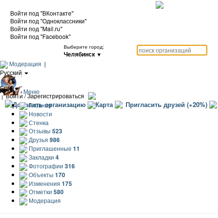
Войти под "ВКонтакте"
Войти под "Одноклассники"
Войти под "Mail.ru"
Войти под "Facebook"
Выберите город:
Челябинск
▼
Модерация
|
Русский
|
Еще
Меню
|
Войти / Зарегистрироваться
Добавить организацию
Карта
Пригласить друзей (+20%)
Главная
Новости
Стенка
Отзывы
523
Друзья
986
Приглашенные
11
Закладки
4
Фотографии
316
Объекты
170
Изменения
175
Отметки
580
Модерация