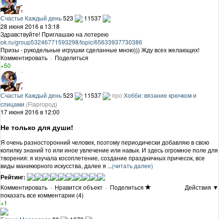
Счастье Каждый день
523
11537
28 июня 2016 в 13:18
Здравствуйте! Приглашаю на лотерею
ok.ru/group53246771593298/topic/65633937730386
Призы - рукодельные игрушки сделанные мною))) Жду всех желающих!
Комментировать
·
Поделиться
+50
Счастье Каждый день
523
11537
про
Хобби: вязание крючком и
спицами
(Flapгород)
17 июня 2016 в 12:00
Не только для души!
Я очень разносторонний человек, поэтому периодически добавляю в свою
копилку знаний то или иное увлечение или навык. И здесь огромное поле для
творения: я изучала косоплетение, создание праздничных причесок, все
виды маникюрного искусства, далее я ...
(читать далее)
Рейтинг:
Комментировать
·
Нравится объект
·
Поделиться
Действия ▼
показать все комментарии (4)
+1