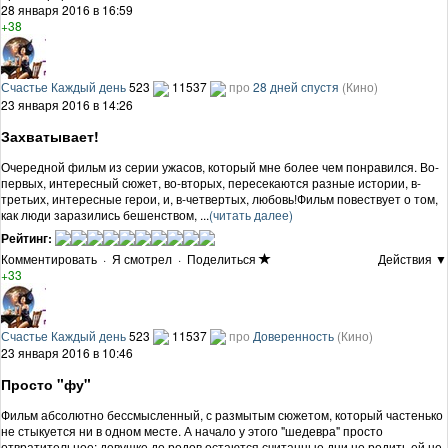
28 января 2016 в 16:59
+38
Счастье Каждый день
523
11537
про
28 дней спустя
(Кино)
23 января 2016 в 14:26
Захватывает!
Очередной фильм из серии ужасов, который мне более чем понравился. Во-
первых, интересный сюжет, во-вторых, пересекаются разные истории, в-
третьих, интересные герои, и, в-четвертых, любовь!Фильм повествует о том,
как люди заразились бешенством, ...
(читать далее)
Рейтинг:
Комментировать
·
Я смотрел
·
Поделиться
Действия ▼
+33
Счастье Каждый день
523
11537
про
Доверенность
(Кино)
23 января 2016 в 10:46
Просто "фу"
Фильм абсолютно бессмысленный, с размытым сюжетом, который частенько
не стыкуется ни в одном месте. А начало у этого "шедевра" просто
отвратительное: девушке до родов остаются считанные дни,но родить ей не