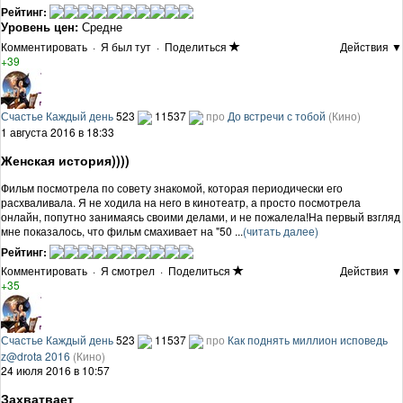
Рейтинг:
Уровень цен:
Средне
Комментировать
·
Я был тут
·
Поделиться
Действия ▼
+39
Счастье Каждый день
523
11537
про
До встречи с тобой
(Кино)
1 августа 2016 в 18:33
Женская история))))
Фильм посмотрела по совету знакомой, которая периодически его
расхваливала. Я не ходила на него в кинотеатр, а просто посмотрела
онлайн, попутно занимаясь своими делами, и не пожалела!На первый взгляд
мне показалось, что фильм смахивает на "50 ...
(читать далее)
Рейтинг:
Комментировать
·
Я смотрел
·
Поделиться
Действия ▼
+35
Счастье Каждый день
523
11537
про
Как поднять миллион исповедь
z@drota
2016
(Кино)
24 июля 2016 в 10:57
Захватвает