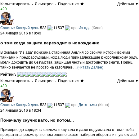
Комментировать
·
Я смотрел
·
Поделиться
Действия ▼
+29
Счастье Каждый день
523
11537
про
Из ада
(Кино)
24 января 2016 в 18:43
о том когда защита переходит в новождение
В фильме "Из ада" показана старинная Англия со своими историческими
тайнами и предрассудками, когда люди принадлежащие к королевскому роду,
могли доходить до безумства, защищая честь и достоинство знати. Принц
тайно венчается не просто на католичке, ...
(читать далее)
Рейтинг:
Комментировать
·
Я смотрел
·
Поделиться
Действия ▼
+30
Счастье Каждый день
523
11537
про
Дитя тьмы
(Кино)
24 января 2016 в 18:34
Поначалу скучновато, но потом...
Примерно до середины фильма я скучала и даже подумывала о том, чтобы
прекратить просмотр, но постепенно сюжет набирал обороты и я увлеклась!