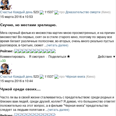
Счастье Каждый день
523
11537
про
Доказательство смерти
(Кино)
15 марта 2016 в 10:53
Скучно, но местами зрелищно.
Мега скучный фильм из множества картин мною просмотренных, и на причин
множество! Во-первых, снят он в стиле старого кино, поэтому по экрану все
время бегают различные полосочки, во-вторых, очень много реально пустых
разговоров, в-третьих, сюжет ...
(читать далее)
Рейтинг:
Комментировать
·
Я смотрел
·
Поделиться
Действия ▼
+33
Счастье Каждый день
523
11537
про
Чёрная книга
(Кино)
15 марта 2016 в 10:44
Чужой среди своих....
Часто ли вы в своей жизни сталкиваетесь с предательством: среди родных и
близких вам людей, среди друзей, коллег? Я думаю, что большинство ответят
положительно на этот вопрос, а в фильме "Черная книга" предательство
следует за людьми попятам и ...
(читать далее)
Рейтинг: