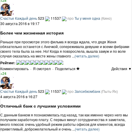
+28
Счастье Каждый день
523
11537
про
Ты у меня одна
(Кино)
30 августа 2016 в 19:17
Более чем жизненная история
Раньше при просмотре этого фильма я всегда ждала, что дядя Женя
обязательно останется с Анечкой, сопереживала девушке и всеми фибрами
своего тела была за нее. Но! Когда я повзрослела, вышла замуж и по воле
случая оказалась на месте жены главного ...
(читать далее)
Рейтинг:
Комментировать
·
Я смотрел
·
Поделиться
Действия ▼
+24
Счастье Каждый день
523
11537
про
Запсибкомбанк
(Пыть-Ях)
4 августа 2016 в 16:27
Отличный банк с лучшими условиями
С данным банком я познакомилась год назад, так как именно через него мы
получаем заработную плату. С первых минут сотрудничества я заметила,
много плюсов: очень удобный режим работы офисов для клиентов, всегда
приветливый, доброжелательный и очень ...
(читать далее)