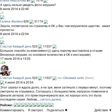
Елена Мерсалова
80
1079
А здесь нельзя увидеть фото игрушек?
8 июля 2016 в 22:46
+1
Галина Жилина
626
31174
Зашла, посмотрела на страничку в ОК, у Вас там игрушечное царство - какая
прелесть!
8 июля 2016 в 22:54
+1
Счастье Каждый день
523
11537
Большое спасибо за комплимент))) здесь парочку выставляла в отзыве
Вязанные игрушки, но основное количество в ОК и инстаграме)
17 июля 2016 в 13:05
+24
Счастье Каждый день
523
11537
про
Обнимая небо
(Кино)
4 июня 2016 в 20:54
Этот сериал я ждала долго, и не зря, меня затянуло с первых минут, поэтому
смотрела не отрываясь. Соглашусь с большинством, напрасно поменяли в
финале актеров, это прям перечеркнуло все, но хорошо хоть это была
последняя серия. Любовь ...
(читать далее)
Рейтинг:
Комментировать
·
Я смотрел
·
Поделиться
Действия ▼