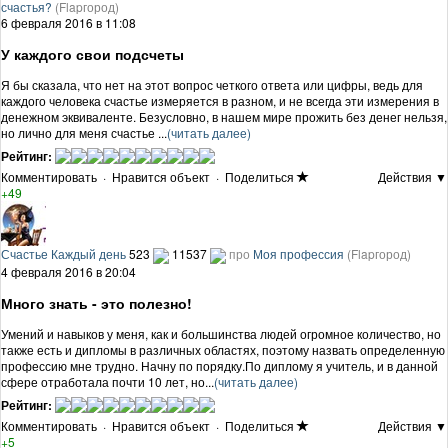
счастья?
(Flapгород)
6 февраля 2016 в 11:08
У каждого свои подсчеты
Я бы сказала, что нет на этот вопрос четкого ответа или цифры, ведь для
каждого человека счастье измеряется в разном, и не всегда эти измерения в
денежном эквиваленте. Безусловно, в нашем мире прожить без денег нельзя,
но лично для меня счастье ...
(читать далее)
Рейтинг:
Комментировать
·
Нравится объект
·
Поделиться
Действия ▼
+49
Счастье Каждый день
523
11537
про
Моя профессия
(Flapгород)
4 февраля 2016 в 20:04
Много знать - это полезно!
Умений и навыков у меня, как и большинства людей огромное количество, но
также есть и дипломы в различных областях, поэтому назвать определенную
профессию мне трудно. Начну по порядку.По диплому я учитель, и в данной
сфере отработала почти 10 лет, но...
(читать далее)
Рейтинг:
Комментировать
·
Нравится объект
·
Поделиться
Действия ▼
+5