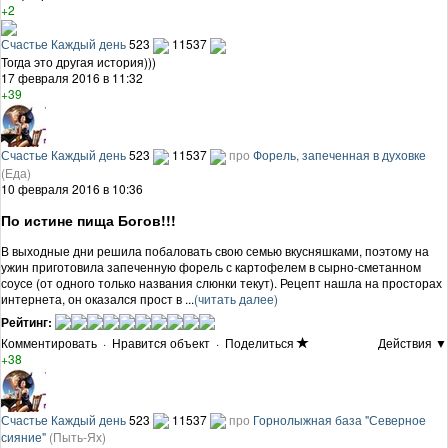
+2
Счастье Каждый день
523
11537
Тогда это другая история)))
17 февраля 2016 в 11:32
+39
Счастье Каждый день
523
11537
про
Форель, запеченная в духовке
(Еда)
10 февраля 2016 в 10:36
По истине пища Богов!!!
В выходные дни решила побаловать свою семью вкусняшками, поэтому на
ужин приготовила запеченную форель с картофелем в сырно-сметанном
соусе (от одного только названия слюнки текут). Рецепт нашла на просторах
интернета, он оказался прост в ...
(читать далее)
Рейтинг:
Комментировать
·
Нравится объект
·
Поделиться
Действия ▼
+38
Счастье Каждый день
523
11537
про
Горнолыжная база "Северное
сияние"
(Пыть-Ях)