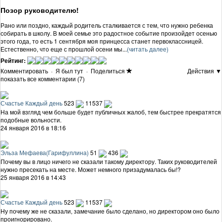
Позор руководителю!
Рано или поздно, каждый родитель сталкивается с тем, что нужно ребенка
собирать в школу. В моей семье это радостное событие произойдет осенью
этого года, то есть 1 сентября моя принцесса станет первоклассницей.
Естественно, что еще с прошлой осени мы...
(читать далее)
Рейтинг:
Комментировать
·
Я был тут
·
Поделиться
Действия ▼
показать все комментарии (7)
Счастье Каждый день
523
11537
На мой взгляд чем больше будет публичных жалоб, тем быстрее прекратятся
подобные вольности.
24 января 2016 в 18:16
Эльза Мефаева(Гарифуллина)
51
436
Почему вы в лицо ничего не сказали такому директору. Таких руководителей
нужно пресекать на месте. Может немного призадумалась бы!?
25 января 2016 в 14:43
Счастье Каждый день
523
11537
Ну почему же не сказали, замечание было сделано, но директором оно было
проигнорировано.