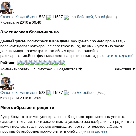
Счастье Каждый день
523
11537
про
Действуй, Маня!
(Кино)
7 февраля 2016 в 09:46
Эротическая бессмыслица
Данный фильм посмотрели вчера днем (муж где-то про него прочитал, и
порекомендовал как хорошее советское кино), но увы, буквально после
десяти минут просмотра, к нам обоим пришло полнейшее
разочарование.Весь фильм завязан на эротических кадрах, ...
(читать далее)
Рейтинг:
Комментировать
·
Я смотрел
·
Поделиться
Действия ▼
+39
Счастье Каждый день
523
11537
про
Бутерброд
(Еда)
6 февраля 2016 в 13:09
Многообразие в рецепте
Бутерброд - это самое универсальное блюдо, которое может служить как
самостоятельным, так и закусочным, а уж какое разнообразие ингредиентов
может послужить для составляющих... их просто не перечесть.Самым
простым бутербродом можно считать хлеб с ...
(читать далее)