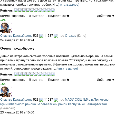
У семейной пары уже есть двое детей, и они ждут третьего, но, к сожалению,
малышка погибает внутриутробно. И ...
(читать далее)
Рейтинг:
Комментировать
·
Я смотрел
·
Поделиться
Действия ▼
+24
Счастье Каждый день
523
11537
про
Стажер
(Кино)
24 января 2016 в 18:24
Очень по-доброму
Давно не встречались такие хорошие новинки! Буквально вчера, наша семья
припала к экрану телевизора во время показа "Стажера", и ни на секунду не
пожалела о потраченном времени. В фильме так хорошо показаны несколько
историй: отношения между людьми, ...
(читать далее)
Рейтинг:
Комментировать
·
Я смотрел
·
Поделиться
Действия ▼
+56
Счастье Каждый день
523
11537
про
МАОУ СОШ №5 р.п.Приютово
муниципального района Белебеевский район Республики Башкортостан
(Белебей)
23 января 2016 в 15:00