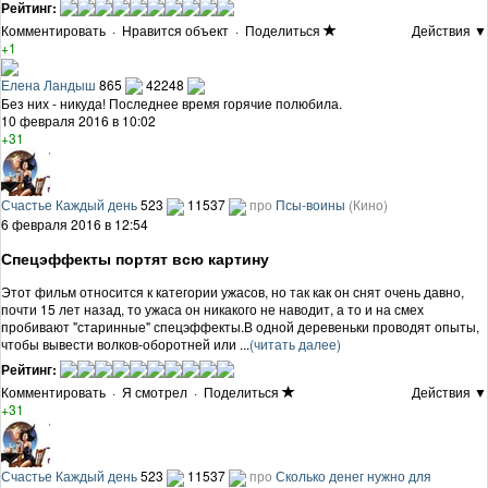
Рейтинг:
Комментировать
·
Нравится объект
·
Поделиться
Действия ▼
+1
Елена Ландыш
865
42248
Без них - никуда! Последнее время горячие полюбила.
10 февраля 2016 в 10:02
+31
Счастье Каждый день
523
11537
про
Псы-воины
(Кино)
6 февраля 2016 в 12:54
Спецэффекты портят всю картину
Этот фильм относится к категории ужасов, но так как он снят очень давно,
почти 15 лет назад, то ужаса он никакого не наводит, а то и на смех
пробивают "старинные" спецэффекты.В одной деревеньки проводят опыты,
чтобы вывести волков-оборотней или ...
(читать далее)
Рейтинг:
Комментировать
·
Я смотрел
·
Поделиться
Действия ▼
+31
Счастье Каждый день
523
11537
про
Сколько денег нужно для