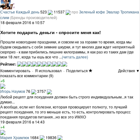
Счастье Каждый день
523
11537
про
Зеленый кофе Эвалар Тропикана
слим
(Бренды производителей)
18 февраля 2016 в 10:57
Хотите подарить деньги - спросите меня как!
Прошли новогодние праздники, и совсем не за горами то время, когда мы
будем скидывать с себя зимние шкурки, и тут многих дам ждет неприятный
сюрприз - к вам прибились лишние килограммы, я как раз из таких дам (где
мои 18 лет, когда ты ешь все что ...
(читать далее)
Рейтинг:
Комментировать
·
Я использовал
·
Поделиться
Действия ▼
показать все комментарии (9)
+6
Игорь Наумов
76
3757
Любой рецепт для похудения должен быть строго индивидуальным...я так
думаю...
А вообще, если нет болезни, которая провоцирует полноту, то лучший
рецепт похудения, то это меньше есть, то есть, контролировать процесс
поедания продуктов питания...но все это ИМХО
19 февраля 2016 в 14:43
+4
Мария Храмлюк
1684
19836