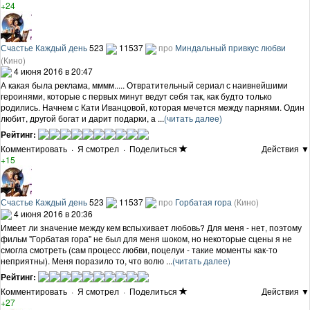
+24
Счастье Каждый день
523
11537
про
Миндальный привкус любви
(Кино)
4 июня 2016 в 20:47
А какая была реклама, мммм..... Отвратительный сериал с наивнейшими
героинями, которые с первых минут ведут себя так, как будто только
родились. Начнем с Кати Иванцовой, которая мечется между парнями. Один
любит, другой богат и дарит подарки, а ...
(читать далее)
Рейтинг:
Комментировать
·
Я смотрел
·
Поделиться
Действия ▼
+15
Счастье Каждый день
523
11537
про
Горбатая гора
(Кино)
4 июня 2016 в 20:36
Имеет ли значение между кем вспыхивает любовь? Для меня - нет, поэтому
фильм "Горбатая гора" не был для меня шоком, но некоторые сцены я не
смогла смотреть (сам процесс любви, поцелуи - такие моменты как-то
неприятны). Меня поразило то, что волю ...
(читать далее)
Рейтинг:
Комментировать
·
Я смотрел
·
Поделиться
Действия ▼
+27