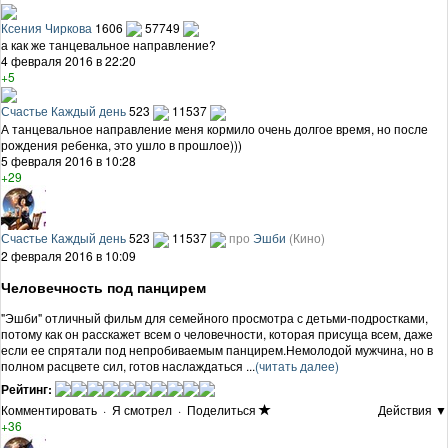
Ксения Чиркова
1606
57749
а как же танцевальное направление?
4 февраля 2016 в 22:20
+5
Счастье Каждый день
523
11537
А танцевальное направление меня кормило очень долгое время, но после
рождения ребенка, это ушло в прошлое)))
5 февраля 2016 в 10:28
+29
Счастье Каждый день
523
11537
про
Эшби
(Кино)
2 февраля 2016 в 10:09
Человечность под панцирем
"Эшби" отличный фильм для семейного просмотра с детьми-подростками,
потому как он расскажет всем о человечности, которая присуща всем, даже
если ее спрятали под непробиваемым панцирем.Немолодой мужчина, но в
полном расцвете сил, готов наслаждаться ...
(читать далее)
Рейтинг:
Комментировать
·
Я смотрел
·
Поделиться
Действия ▼
+36