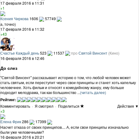
17 февраля 2016 в 11:31
+1
Ксения Чиркова
1606
57749
а, точно)
17 февраля 2016 в 11:32
+43
Счастье Каждый день
523
11537
про
Святой Винсент
(Кино)
16 февраля 2016 в 12:46
До слез
"Святой Винсент" рассказывает историю о том, что любой человек может
стать святым, если переступит через свои принципы и станет хоть капельку
человечнее. Хоть фильм и относят к комедийному жанру, ему больше
подходит мелодрама, так как большинство ...
(читать далее)
Рейтинг:
Комментировать
·
Я смотрел
·
Поделиться
Действия ▼
+3
Елена Фрик
286
17399
Насчет отказа от своих принципов.... А, если свои принципы изначально
были уже человечными?
16 февраля 2016 в 20:21