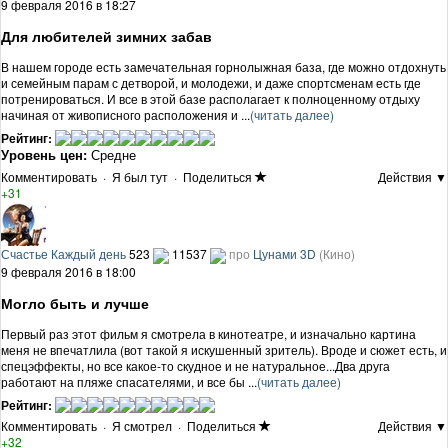
9 февраля 2016 в 18:27
Для любителей зимних забав
В нашем городе есть замечательная горнолыжная база, где можно отдохнуть
и семейным парам с детворой, и молодежи, и даже спортсменам есть где
потренироваться. И все в этой базе располагает к полноценному отдыху
начиная от живописного расположения и ...
(читать далее)
Рейтинг:
Уровень цен:
Средне
Комментировать
·
Я был тут
·
Поделиться
Действия ▼
+31
Счастье Каждый день
523
11537
про
Цунами 3D
(Кино)
9 февраля 2016 в 18:00
Могло быть и лучше
Первый раз этот фильм я смотрела в кинотеатре, и изначально картина
меня не впечатлила (вот такой я искушенный зритель). Вроде и сюжет есть, и
спецэффекты, но все какое-то скудное и не натуральное...Два друга
работают на пляже спасателями, и все бы ...
(читать далее)
Рейтинг:
Комментировать
·
Я смотрел
·
Поделиться
Действия ▼
+32