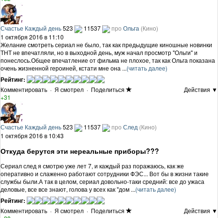
Счастье Каждый день
523
11537
про
Ольга
(Кино)
1 октября 2016 в 11:10
Желание смотреть сериал не было, так как предыдущие киношные новинки
ТНТ не впечатляли, но в выходной день, муж начал просмотр "Ольги" и
понеслось.Общее впечатление от фильма не плохое, так как Ольга показана
очень жизненной героиней, кстати мне она ...
(читать далее)
Рейтинг:
Комментировать
·
Я смотрел
·
Поделиться
Действия ▼
+31
Счастье Каждый день
523
11537
про
След
(Кино)
1 октября 2016 в 10:43
Откуда берутся эти нереальные приборы???
Сериал след я смотрю уже лет 7, и каждый раз поражаюсь, как же
оперативно и слаженно работают сотрудники ФЭС... Вот бы в жизни такие
службы были.А так в целом, сериал довольно-таки средний: все до ужаса
деловые, все все знают, голова у всех как "дом ...
(читать далее)
Рейтинг:
Комментировать
·
Я смотрел
·
Поделиться
Действия ▼