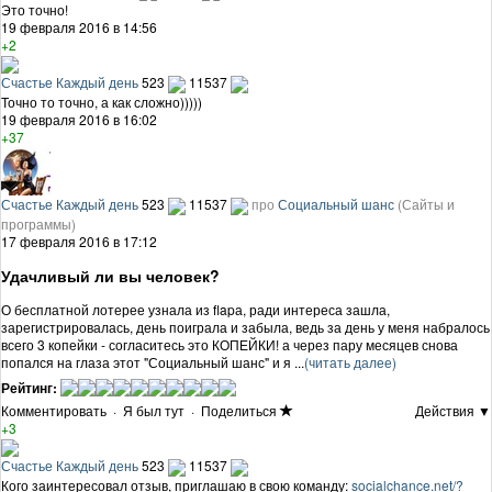
Это точно!
19 февраля 2016 в 14:56
+2
Счастье Каждый день
523
11537
Точно то точно, а как сложно)))))
19 февраля 2016 в 16:02
+37
Счастье Каждый день
523
11537
про
Социальный шанс
(Сайты и
программы)
17 февраля 2016 в 17:12
Удачливый ли вы человек?
О бесплатной лотерее узнала из flapа, ради интереса зашла,
зарегистрировалась, день поиграла и забыла, ведь за день у меня набралось
всего 3 копейки - согласитесь это КОПЕЙКИ! а через пару месяцев снова
попался на глаза этот "Социальный шанс" и я ...
(читать далее)
Рейтинг:
Комментировать
·
Я был тут
·
Поделиться
Действия ▼
+3
Счастье Каждый день
523
11537
Кого заинтересовал отзыв, приглашаю в свою команду:
socialchance.net/?