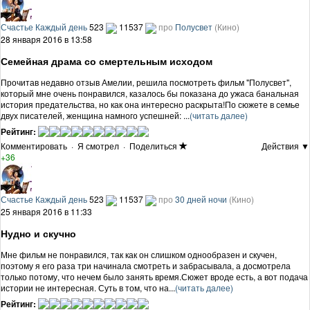
Счастье Каждый день
523
11537
про
Полусвет
(Кино)
28 января 2016 в 13:58
Семейная драма со смертельным исходом
Прочитав недавно отзыв Амелии, решила посмотреть фильм "Полусвет",
который мне очень понравился, казалось бы показана до ужаса банальная
история предательства, но как она интересно раскрыта!По сюжете в семье
двух писателей, женщина намного успешней: ...
(читать далее)
Рейтинг:
Комментировать
·
Я смотрел
·
Поделиться
Действия ▼
+36
Счастье Каждый день
523
11537
про
30 дней ночи
(Кино)
25 января 2016 в 11:33
Нудно и скучно
Мне фильм не понравился, так как он слишком однообразен и скучен,
поэтому я его раза три начинала смотреть и забрасывала, а досмотрела
только потому, что нечем было занять время.Сюжет вроде есть, а вот подача
истории не интересная. Суть в том, что на...
(читать далее)
Рейтинг: