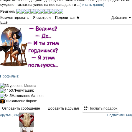
суждено, так как на улице на нее нападают и ...
(читать далее)
Рейтинг:
Комментировать
·
Я смотрел
·
Поделиться
Действия ▼
Еще
Профиль в:
33 уровень
Москва
11537
Репутация:
84.5
Накоплено баллов:
0
Накоплено flapов:
Отправить сообщение
+ Добавить в друзья
Послать подарок
Друзья (986)
Подписчики (43)