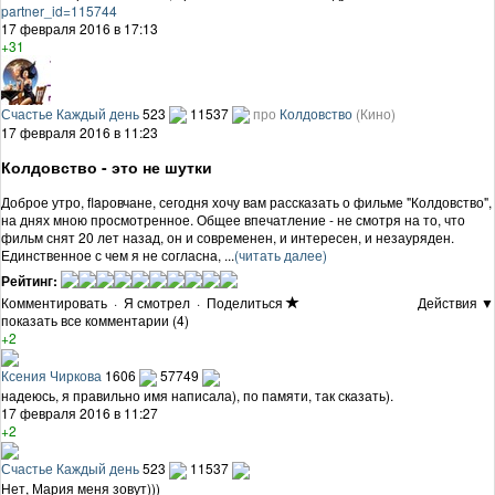
partner_id=115744
17 февраля 2016 в 17:13
+31
Счастье Каждый день
523
11537
про
Колдовство
(Кино)
17 февраля 2016 в 11:23
Колдовство - это не шутки
Доброе утро, flapовчане, сегодня хочу вам рассказать о фильме "Колдовство",
на днях мною просмотренное. Общее впечатление - не смотря на то, что
фильм снят 20 лет назад, он и современен, и интересен, и незауряден.
Единственное с чем я не согласна, ...
(читать далее)
Рейтинг:
Комментировать
·
Я смотрел
·
Поделиться
Действия ▼
показать все комментарии (4)
+2
Ксения Чиркова
1606
57749
надеюсь, я правильно имя написала), по памяти, так сказать).
17 февраля 2016 в 11:27
+2
Счастье Каждый день
523
11537
Нет, Мария меня зовут)))