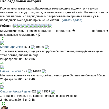
Это отдельная история
Прочитав отзывы наших flapовчан, я тоже решила поделиться своими
мыслями по поводу того, что для меня значит данный сайт. На него я попала
в числе первых, но периодически забрасывала по причине лени и уж в
последнюю очередь по причине не хватки ...
(читать далее)
Рейтинг:
Комментировать
·
Нравится объект
·
Поделиться
Действия ▼
показать все комментарии (7)
+7
Мария Храмлюк
1684
19836
Я застала времена, когда уже по рублю были отзывы, пятирублевый день
тоже помню, писала иногда)
20 февраля 2016 в 12:06
+6
Елена Екимова
179
14643
Мы такие времена не застали, сейчас некоторые Отзывы не больше 10коп.
21 февраля 2016 в 12:46
+3
Счастье Каждый день
523
11537
Это ничего, условия на flapе отличные во всех смыслах.
21 февраля 2016 в 12:48
+59