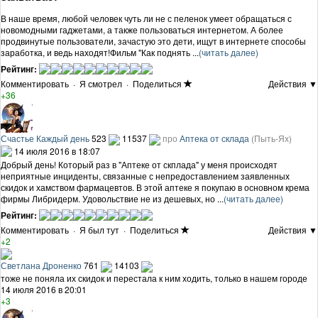
В наше время, любой человек чуть ли не с пеленок умеет обращаться с
новомодными гаджетами, а также пользоваться интернетом. А более
продвинутые пользователи, зачастую это дети, ищут в интернете способы
заработка, и ведь находят!Фильм "Как поднять ...
(читать далее)
Рейтинг:
Комментировать
·
Я смотрел
·
Поделиться
Действия ▼
+36
Счастье Каждый день
523
11537
про
Аптека от склада
(Пыть-Ях)
14 июля 2016 в 18:07
Добрый день! Который раз в "Аптеке от скплада" у меня происходят
неприятные инциденты, связанные с непредоставлением заявленных
скидок и хамством фармацевтов. В этой аптеке я покупаю в основном крема
фирмы Либридерм. Удовольствие не из дешевых, но ...
(читать далее)
Рейтинг:
Комментировать
·
Я был тут
·
Поделиться
Действия ▼
+2
Светлана Дроненко
761
14103
тоже не поняла их скидок и перестала к ним ходить, только в нашем городе
14 июля 2016 в 20:01
+3