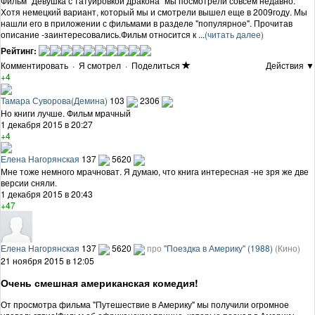
Фильм "Девушка с татуировкой дракона" мы посмотрели совсем недавно.
Хотя немецкий вариант, который мы и смотрели вышел еще в 2009году. Мы
нашли его в приложении с фильмами в разделе "популярное". Прочитав
описание -заинтересовались.Фильм относится к ...
(читать далее)
Рейтинг:
Комментировать
·
Я смотрел
·
Поделиться
Действия ▼
+4
Тамара Суворова(Демина)
103
2306
Но книги лучше. Фильм мрачный
1 декабря 2015 в 20:27
+4
Елена Нагорянская
137
5620
Мне тоже немного мрачноват. Я думаю, что книга интересная -не зря же две
версии сняли.
1 декабря 2015 в 20:43
+47
Елена Нагорянская
137
5620
про
"Поездка в Америку" (1988)
(Кино)
21 ноября 2015 в 12:05
Очень смешная американская комедия!
От просмотра фильма "Путешествие в Америку" мы получили огромное