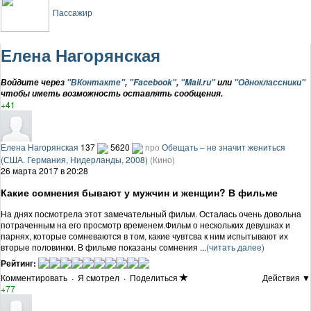
Пассажир
Елена Нагорянская
Войдите через
"ВКонтакте"
,
"Facebook"
,
"Mail.ru"
или
"Одноклассники"
чтобы иметь возможность оставлять сообщения.
+41
Елена Нагорянская
137
5620
про
Обещать – не значит жениться
(США. Германия, Нидерланды, 2008)
(Кино)
26 марта 2017 в 20:28
Какие сомнения бывают у мужчин и женщин? В фильме
На днях посмотрела этот замечательный фильм. Осталась очень довольна
потраченным на его просмотр временем.Фильм о нескольких девушках и
парнях, которые сомневаются в том, какие чувтсва к ним испытывают их
вторые половинки. В фильме показаны сомнения ...
(читать далее)
Рейтинг:
Комментировать
·
Я смотрел
·
Поделиться
Действия ▼
+77