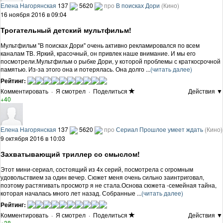
Елена Нагорянская
137
5620
про
В поисках Дори
(Кино)
16 ноября 2016 в 09:04
Трогательный детский мультфильм!
Мультфильм "В поисках Дори" очень активно рекламировался по всем
каналам ТВ. Яркий, красочный, он привлек наше внимание. И мы его
посмотрели.Мультфильм о рыбке Дори, у которой проблемы с краткосрочной
памятью. Из-за этого она и потерялась. Она долго ...
(читать далее)
Рейтинг:
Комментировать
·
Я смотрел
·
Поделиться
Действия ▼
+40
Елена Нагорянская
137
5620
про
Сериал Прошлое умеет ждать
(Кино)
9 октября 2016 в 10:03
Захватывающий триллер со смыслом!
Этот мини-сериал, состоящий из 4х серий, посмотрела с огромным
удовольствием за один вечер. Сюжет меня очень сильно заинтриговал,
поэтому растягивать просмотр я не стала.Основа сюжета -семейная тайна,
которая началась много лет назад. Собранные ...
(читать далее)
Рейтинг:
Комментировать
·
Я смотрел
·
Поделиться
Действия ▼
+38