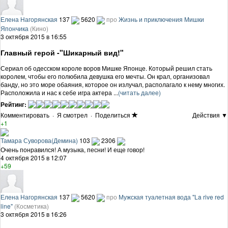
Елена Нагорянская
137
5620
про
Жизнь и приключения Мишки
Япончика
(Кино)
3 октября 2015 в 16:55
Главный герой -"Шикарный вид!"
Сериал об одесском короле воров Мишке Японце. Который решил стать
королем, чтобы его полюбила девушка его мечты. Он крал, организовал
банду, но это море обаяния, которое он излучал, располагало к нему многих.
Расположила и нас к себе игра актера ...
(читать далее)
Рейтинг:
Комментировать
·
Я смотрел
·
Поделиться
Действия ▼
+1
Тамара Суворова(Демина)
103
2306
Очень понравился! А музыка, песни! И еще говор!
4 октября 2015 в 12:07
+59
Елена Нагорянская
137
5620
про
Мужская туалетная вода "La rive red
line"
(Косметика)
3 октября 2015 в 16:26