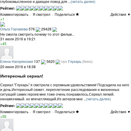
глубокомысленное и дающее повод для ...
(читать далее)
Рейтинг:
Комментировать
·
Я смотрел
·
Поделиться
Действия ▼
+1
Ольга Горчакова
576
29428
Не смогла смотреть почему-то этот фильм...
31 июля 2016 в 19:21
+45
Елена Нагорянская
137
5620
про
Глухарь
(Кино)
20 июня 2016 в 18:38
Интересный сериал!
Сериал "Глухарь" я смотрела с огромным удовольствием! Подсадила на него
и дочь.Интересный сюжет. переплетение расследования и жизненных
ситуаций самих героев мне тоже очень понравилось.Сериал легкий,
ненавязчивый. но впечатляющий.Из актеров мне ...
(читать далее)
Рейтинг:
Комментировать
·
Я смотрел
·
Поделиться
Действия ▼
+55