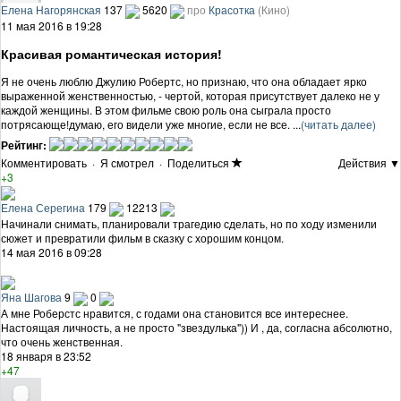
Елена Нагорянская
137
5620
про
Красотка
(Кино)
11 мая 2016 в 19:28
Красивая романтическая история!
Я не очень люблю Джулию Робертс, но признаю, что она обладает ярко
выраженной женственностью, - чертой, которая присутствует далеко не у
каждой женщины. В этом фильме свою роль она сыграла просто
потрясающе!думаю, его видели уже многие, если не все. ...
(читать далее)
Рейтинг:
Комментировать
·
Я смотрел
·
Поделиться
Действия ▼
+3
Елена Серегина
179
12213
Начинали снимать, планировали трагедию сделать, но по ходу изменили
сюжет и превратили фильм в сказку с хорошим концом.
14 мая 2016 в 09:28
Яна Шагова
9
0
А мне Роберстс нравится, с годами она становится все интереснее.
Настоящая личность, а не просто "звездулька")) И , да, согласна абсолютно,
что очень женственная.
18 января в 23:52
+47