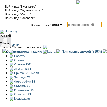
Войти под "ВКонтакте"
Войти под "Одноклассники"
Войти под "Mail.ru"
Войти под "Facebook"
Ялта
▼
Выберите город:
Модерация
|
Русский
|
Еще
Меню
|
Войти / Зарегистрироваться
Добавить организацию
Карта
Пригласить друзей (+20%)
Главная
Новости
Стенка
Отзывы
137
Друзья
1234
Приглашенные
13
Закладки
21
Фотографии
38
Объекты
50
Изменения
50
Отметки
171
Модерация