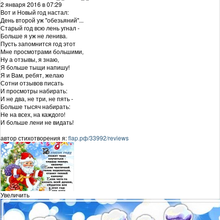
2 января 2016 в 07:29
Вот и Новый год настал:
День второй уж "обезьяний"...
Старый год всю лень угнал -
Больше я уж не ленива.
Пусть запомнится год этот
Мне просмотрами большими,
Ну а отзывы, я знаю,
Я больше тыщи напишу!
Я и Вам, ребят, желаю
Сотни отзывов писать
И просмотры набирать:
И не два, не три, не пять -
Больше тысяч набирать:
Не на всех, на каждого!
И больше лени не видать!
автор стихотворения я:
flap.рф/33992/reviews
Увеличить