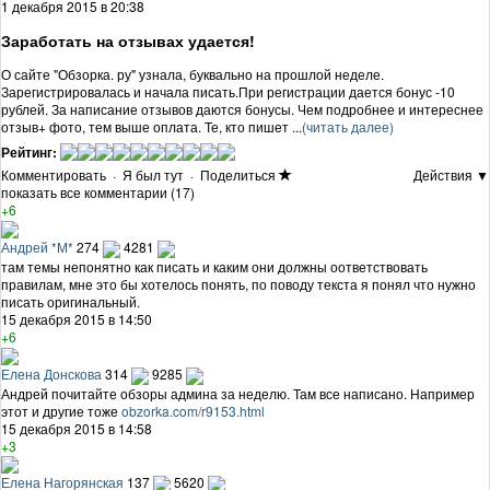
1 декабря 2015 в 20:38
Заработать на отзывах удается!
О сайте "Обзорка. ру" узнала, буквально на прошлой неделе.
Зарегистрировалась и начала писать.При регистрации дается бонус -10
рублей. За написание отзывов даются бонусы. Чем подробнее и интереснее
отзыв+ фото, тем выше оплата. Те, кто пишет ...
(читать далее)
Рейтинг:
Комментировать
·
Я был тут
·
Поделиться
Действия ▼
показать все комментарии (17)
+6
Андрей *М*
274
4281
там темы непонятно как писать и каким они должны оответствовать
правилам, мне это бы хотелось понять, по поводу текста я понял что нужно
писать оригинальный.
15 декабря 2015 в 14:50
+6
Елена Донскова
314
9285
Андрей почитайте обзоры админа за неделю. Там все написано. Например
этот и другие тоже
obzorka.com/r9153.html
15 декабря 2015 в 14:58
+3
Елена Нагорянская
137
5620