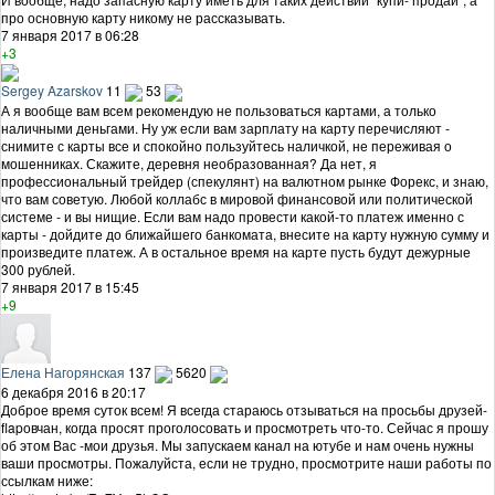
про основную карту никому не рассказывать.
7 января 2017 в 06:28
+3
Sergey Azarskov
11
53
А я вообще вам всем рекомендую не пользоваться картами, а только
наличными деньгами. Ну уж если вам зарплату на карту перечисляют -
снимите с карты все и спокойно пользуйтесь наличкой, не переживая о
мошенниках. Скажите, деревня необразованная? Да нет, я
профессиональный трейдер (спекулянт) на валютном рынке Форекс, и знаю,
что вам советую. Любой коллабс в мировой финансовой или политической
системе - и вы нищие. Если вам надо провести какой-то платеж именно с
карты - дойдите до ближайшего банкомата, внесите на карту нужную сумму и
произведите платеж. А в остальное время на карте пусть будут дежурные
300 рублей.
7 января 2017 в 15:45
+9
Елена Нагорянская
137
5620
6 декабря 2016 в 20:17
Доброе время суток всем! Я всегда стараюсь отзываться на просьбы друзей-
flapовчан, когда просят проголосовать и просмотреть что-то. Сейчас я прошу
об этом Вас -мои друзья. Мы запускаем канал на ютубе и нам очень нужны
ваши просмотры. Пожалуйста, если не трудно, просмотрите наши работы по
ссылкам ниже: