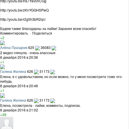
http://youtu.be/Rs7Yav5hCGg
http://youtu.be/zKnYGGHSPwQ
http://youtu.be/r2g5h3bR2qU
Будем также благодарны за лайки! Заранее всем спасибо!
Комментировать
·
Поделиться
+2
Алёна Праздник
625
36083
2 видео глянула - очень классные
6 декабря 2016 в 20:36
+1
Галина Жилина
626
31173
Елена, я с удовольствием, но если можно, то у меня посмотрите тоже что-
нибудь.
6 декабря 2016 в 20:46
+1
Галина Жилина
626
31173
Елена, посмотрела - лайки, комменты, подписка.
6 декабря 2016 в 21:02
+39