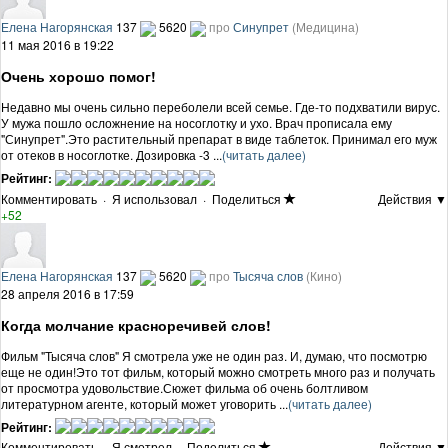
Елена Нагорянская
137
5620
про
Синупрет
(Медицина)
11 мая 2016 в 19:22
Очень хорошо помог!
Недавно мы очень сильно переболели всей семье. Где-то подхватили вирус.
У мужа пошло осложнение на носоглотку и ухо. Врач прописала ему
"Синупрет".Это растительный препарат в виде таблеток. Принимал его муж
от отеков в носоглотке. Дозировка -3 ...
(читать далее)
Рейтинг:
Комментировать
·
Я использовал
·
Поделиться
Действия ▼
+52
Елена Нагорянская
137
5620
про
Тысяча слов
(Кино)
28 апреля 2016 в 17:59
Когда молчание красноречивей слов!
Фильм "Тысяча слов" Я смотрела уже не один раз. И, думаю, что посмотрю
еще не один!Это тот фильм, который можно смотреть много раз и получать
от просмотра удовольствие.Сюжет фильма об очень болтливом
литературном агенте, который может уговорить ...
(читать далее)
Рейтинг:
Комментировать
·
Я смотрел
·
Поделиться
Действия ▼