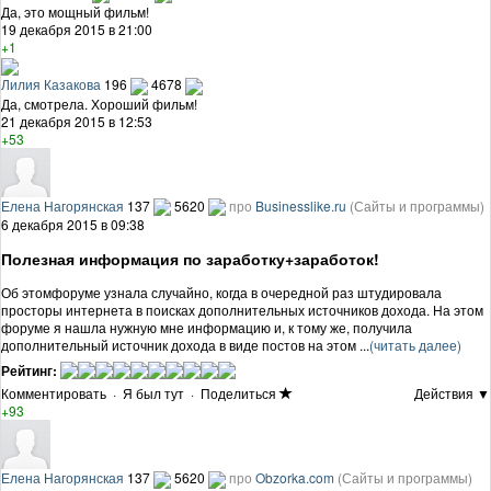
Да, это мощный фильм!
19 декабря 2015 в 21:00
+1
Лилия Казакова
196
4678
Да, смотрела. Хороший фильм!
21 декабря 2015 в 12:53
+53
Елена Нагорянская
137
5620
про
Businesslike.ru
(Сайты и программы)
6 декабря 2015 в 09:38
Полезная информация по заработку+заработок!
Об этомфоруме узнала случайно, когда в очередной раз штудировала
просторы интернета в поисках дополнительных источников дохода. На этом
форуме я нашла нужную мне информацию и, к тому же, получила
дополнительный источник дохода в виде постов на этом ...
(читать далее)
Рейтинг:
Комментировать
·
Я был тут
·
Поделиться
Действия ▼
+93
Елена Нагорянская
137
5620
про
Obzorka.com
(Сайты и программы)