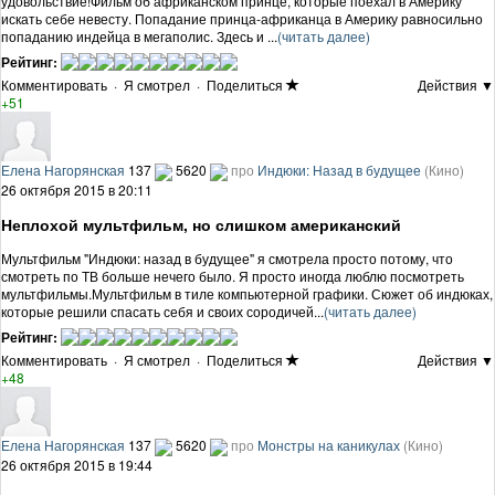
удовольствие!Фильм об африканском принце, которые поехал в Америку
искать себе невесту. Попадание принца-африканца в Америку равносильно
попаданию индейца в мегаполис. Здесь и ...
(читать далее)
Рейтинг:
Комментировать
·
Я смотрел
·
Поделиться
Действия ▼
+51
Елена Нагорянская
137
5620
про
Индюки: Назад в будущее
(Кино)
26 октября 2015 в 20:11
Неплохой мультфильм, но слишком американский
Мультфильм "Индюки: назад в будущее" я смотрела просто потому, что
смотреть по ТВ больше нечего было. Я просто иногда люблю посмотреть
мультфильмы.Мультфильм в тиле компьютерной графики. Сюжет об индюках,
которые решили спасать себя и своих сородичей...
(читать далее)
Рейтинг:
Комментировать
·
Я смотрел
·
Поделиться
Действия ▼
+48
Елена Нагорянская
137
5620
про
Монстры на каникулах
(Кино)
26 октября 2015 в 19:44