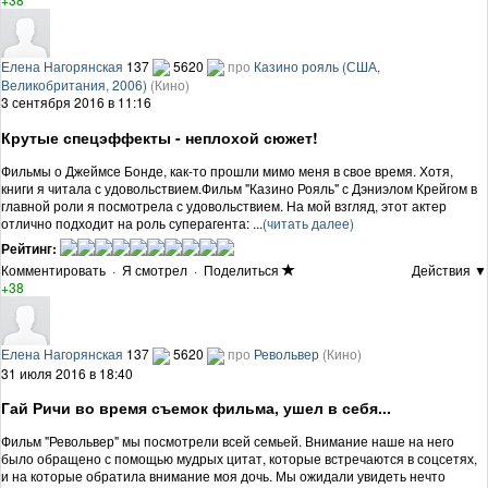
Елена Нагорянская
137
5620
про
Казино рояль (США,
Великобритания, 2006)
(Кино)
3 сентября 2016 в 11:16
Крутые спецэффекты - неплохой сюжет!
Фильмы о Джеймсе Бонде, как-то прошли мимо меня в свое время. Хотя,
книги я читала с удовольствием.Фильм "Казино Рояль" с Дэниэлом Крейгом в
главной роли я посмотрела с удовольствием. На мой взгляд, этот актер
отлично подходит на роль суперагента: ...
(читать далее)
Рейтинг:
Комментировать
·
Я смотрел
·
Поделиться
Действия ▼
+38
Елена Нагорянская
137
5620
про
Револьвер
(Кино)
31 июля 2016 в 18:40
Гай Ричи во время съемок фильма, ушел в себя...
Фильм "Револьвер" мы посмотрели всей семьей. Внимание наше на него
было обращено с помощью мудрых цитат, которые встречаются в соцсетях,
и на которые обратила внимание моя дочь. Мы ожидали увидеть нечто