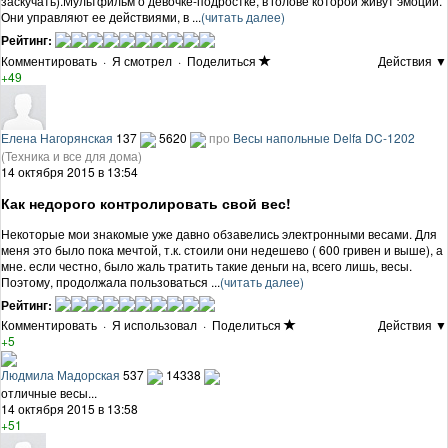
заскучать).Мультфильм о девочке-подростке, в голове которой живут эмоции.
Они управляют ее действиями, в ...
(читать далее)
Рейтинг:
Комментировать
·
Я смотрел
·
Поделиться
Действия ▼
+49
Елена Нагорянская
137
5620
про
Весы напольные Delfa DC-1202
(Техника и все для дома)
14 октября 2015 в 13:54
Как недорого контролировать свой вес!
Некоторые мои знакомые уже давно обзавелись электронными весами. Для
меня это было пока мечтой, т.к. стоили они недешево ( 600 гривен и выше), а
мне. если честно, было жаль тратить такие деньги на, всего лишь, весы.
Поэтому, продолжала пользоваться ...
(читать далее)
Рейтинг:
Комментировать
·
Я использовал
·
Поделиться
Действия ▼
+5
Людмила Мадорская
537
14338
отличные весы...
14 октября 2015 в 13:58
+51