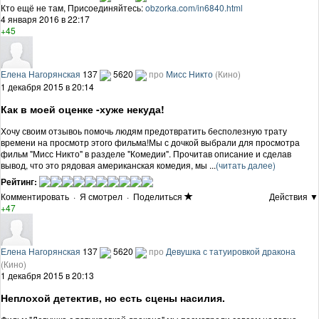
Кто ещё не там, Присоединяйтесь:
obzorka.com/in6840.html
4 января 2016 в 22:17
+45
Елена Нагорянская
137
5620
про
Мисс Никто
(Кино)
1 декабря 2015 в 20:14
Как в моей оценке -хуже некуда!
Хочу своим отзывоь помочь людям предотвратить бесполезную трату
времени на просмотр этого фильма!Мы с дочкой выбрали для просмотра
фильм "Мисс Никто" в разделе "Комедии". Прочитав описание и сделав
вывод, что это рядовая американская комедия, мы ...
(читать далее)
Рейтинг:
Комментировать
·
Я смотрел
·
Поделиться
Действия ▼
+47
Елена Нагорянская
137
5620
про
Девушка с татуировкой дракона
(Кино)
1 декабря 2015 в 20:13
Неплохой детектив, но есть сцены насилия.