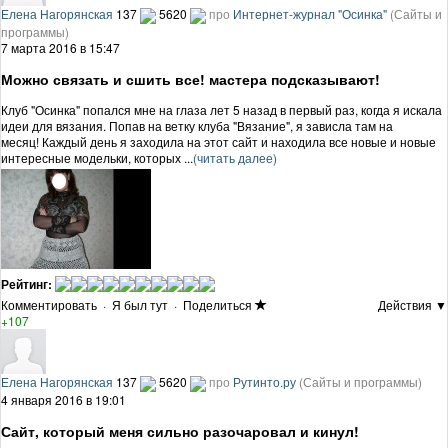
Елена Нагорянская
137
5620
про
Интернет-журнал "Осинка"
(Сайты и
программы)
7 марта 2016 в 15:47
Можно связать и сшить все! мастера подсказывают!
Клуб "Осинка" попался мне на глаза лет 5 назад в первый раз, когда я искала
идеи для вязания. Попав на ветку клуба "Вязание", я зависла там на
месяц! Каждый день я заходила на этот сайт и находила все новые и новые
интересные модельки, которых ...
(читать далее)
Рейтинг:
Комментировать
·
Я был тут
·
Поделиться
Действия ▼
+107
Елена Нагорянская
137
5620
про
Рутинто.ру
(Сайты и программы)
4 января 2016 в 19:01
Сайт, который меня сильно разочаровал и кинул!