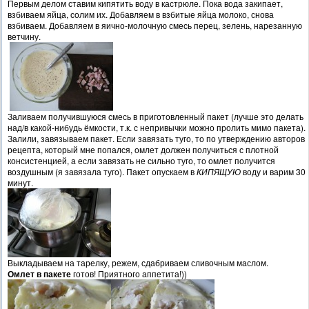
Первым делом ставим кипятить воду в кастрюле. Пока вода закипает,
взбиваем яйца, солим их. Добавляем в взбитые яйца молоко, снова
взбиваем. Добавляем в яично-молочную смесь перец, зелень, нарезанную
ветчину.
Заливаем получившуюся смесь в приготовленный пакет (лучше это делать
над/в какой-нибудь ёмкости, т.к. с непривычки можно пролить мимо пакета).
Залили, завязываем пакет. Если завязать туго, то по утверждению авторов
рецепта, который мне попался, омлет должен получиться с плотной
консистенцией, а если завязать не сильно туго, то омлет получится
воздушным (я завязала туго). Пакет опускаем в
КИПЯЩУЮ
воду и варим 30
минут.
Выкладываем на тарелку, режем, сдабриваем сливочным маслом.
Омлет в пакете
готов! Приятного аппетита!))