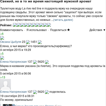
Свежий, но в то же время настоящий мужской аромат
Туалетную воду La rive red line я подарила мужу на очередную нашу
годовщину свадьбы. Этот аромат меня сильно "зацепил" при выборе. если
раньше мы покупали мужу только "свежие" ароматы, то сейчас уже созрели
для более мужественных, но нежных ...
(читать далее)
Рейтинг:
Комментировать
·
Я использовал
·
Поделиться
Действия ▼
+6
Оксана Цыбуля
23
1451
Елена, а чья марка? кто производитель(парфюмер)?
4 октября 2015 в 19:29
+5
Елена Нагорянская
137
5620
Марка в названии указана (la riverive). Это хорошая подделка под ароматы la
costa.
5 октября 2015 в 06:06
+13
Елена Нагорянская
137
5620
поделилась
19 сентября 2015 в 06:31
По-моему, оригинально!
Елена Зиновьева
про
Омлет
(Еда)