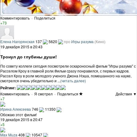
Комментировать
·
Поделиться
+73
Елена Нагорянская
137
5620
про
Игры разума
(Кино)
19 декабря 2015 в 20:43
Тронул до глубины души!
По совету коллеги сегодня посмотрели оскароносный фильм "Игры разума" с
Расселом Кроу в главной роли.Фильм сразу понравился, с первых кадров.
Рассел Кроу в роли молодого ученого Джона Нэша, помешанного на науке,
смотрелся очень убедительно и ...
(читать далее)
Рейтинг:
Комментировать
·
Я смотрел
·
Поделиться
Действия ▼
+7
Ирина Алексеева
746
11350
Обожаю этот фильм!
19 декабря 2015 в 20:47
+5
Max Muza
408
10547