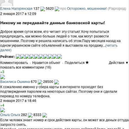
Елена Нагорянская
137
5620
про
Осторожно, мошенники!
(Flapгород)
2 января 2017 в 12:09
Никому не передавайте данные банковской карты!
Доброе время суток всем, кто читает эту статью! Хочу попытаться
предупредить, как можно больше людей о том, как могут развести
мошенники. Поэтому и решила написать об этом.Пару месяцев назад на
одном украинском сайте объявлений я выставила на продажу...
(читать
далее)
Рейтинг:
Комментировать
·
Нравится объект
·
Поделиться
Действия ▼
показать все комментарии (16)
+3
Василиса Ошкина
670
28500
К сожалению именно у сбера карты в интернете проходят без
подтверждения паролем на некоторых сайтах. Поэтому они и сделали
перевод по номеру телефона.
2 января 2017 в 18:46
+4
Ольга Ольга
282
8333
Если человек знает номер и срок действия карты, он может все деньги оттуда
запросто снять.
И вообще, надо запасную карту иметь для таких действий "купи- продай", а