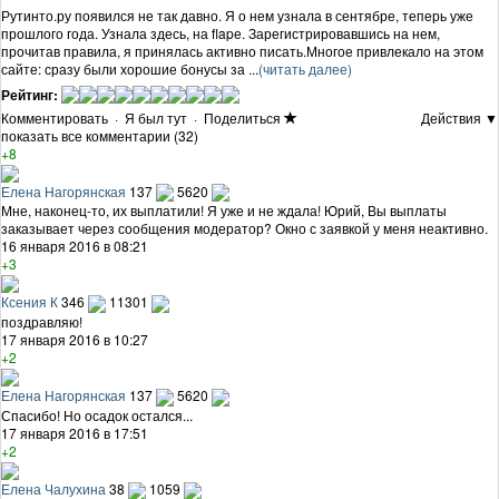
Рутинто.ру появился не так давно. Я о нем узнала в сентябре, теперь уже
прошлого года. Узнала здесь, на flapе. Зарегистрировавшись на нем,
прочитав правила, я принялась активно писать.Многое привлекало на этом
сайте: сразу были хорошие бонусы за ...
(читать далее)
Рейтинг:
Комментировать
·
Я был тут
·
Поделиться
Действия ▼
показать все комментарии (32)
+8
Елена Нагорянская
137
5620
Мне, наконец-то, их выплатили! Я уже и не ждала! Юрий, Вы выплаты
заказывает через сообщения модератор? Окно с заявкой у меня неактивно.
16 января 2016 в 08:21
+3
Ксения К
346
11301
поздравляю!
17 января 2016 в 10:27
+2
Елена Нагорянская
137
5620
Спасибо! Но осадок остался...
17 января 2016 в 17:51
+2
Елена Чалухина
38
1059