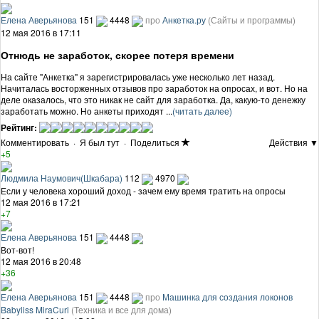
Елена Аверьянова
151
4448
про
Анкетка.ру
(Сайты и программы)
12 мая 2016 в 17:11
Отнюдь не заработок, скорее потеря времени
На сайте "Анкетка" я зарегистрировалась уже несколько лет назад.
Начиталась восторженных отзывов про заработок на опросах, и вот. Но на
деле оказалось, что это никак не сайт для заработка. Да, какую-то денежку
заработать можно. Но анкеты приходят ...
(читать далее)
Рейтинг:
Комментировать
·
Я был тут
·
Поделиться
Действия ▼
+5
Людмила Наумович(Шкабара)
112
4970
Если у человека хороший доход - зачем ему время тратить на опросы
12 мая 2016 в 17:21
+7
Елена Аверьянова
151
4448
Вот-вот!
12 мая 2016 в 20:48
+36
Елена Аверьянова
151
4448
про
Машинка для создания локонов
Babyliss MiraCurl
(Техника и все для дома)