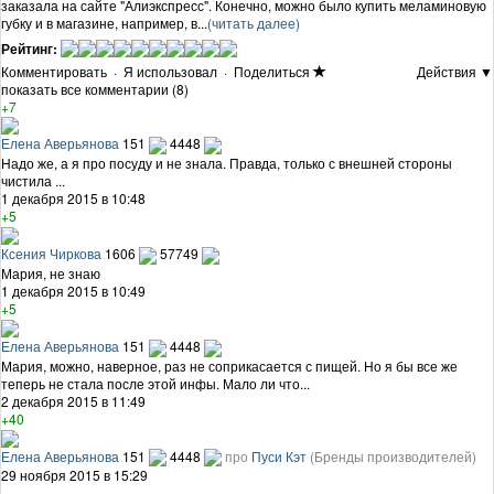
заказала на сайте "Алиэкспресс". Конечно, можно было купить меламиновую
губку и в магазине, например, в...
(читать далее)
Рейтинг:
Комментировать
·
Я использовал
·
Поделиться
Действия ▼
показать все комментарии (8)
+7
Елена Аверьянова
151
4448
Надо же, а я про посуду и не знала. Правда, только с внешней стороны
чистила ...
1 декабря 2015 в 10:48
+5
Ксения Чиркова
1606
57749
Мария, не знаю
1 декабря 2015 в 10:49
+5
Елена Аверьянова
151
4448
Мария, можно, наверное, раз не соприкасается с пищей. Но я бы все же
теперь не стала после этой инфы. Мало ли что...
2 декабря 2015 в 11:49
+40
Елена Аверьянова
151
4448
про
Пуси Кэт
(Бренды производителей)
29 ноября 2015 в 15:29