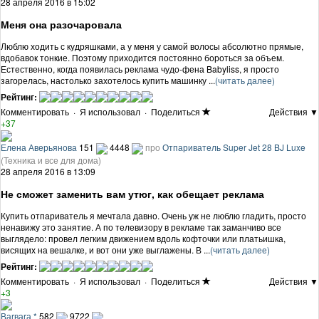
28 апреля 2016 в 15:02
Меня она разочаровала
Люблю ходить с кудряшками, а у меня у самой волосы абсолютно прямые,
вдобавок тонкие. Поэтому приходится постоянно бороться за объем.
Естественно, когда появилась реклама чудо-фена Babyliss, я просто
загорелась, настолько захотелось купить машинку ...
(читать далее)
Рейтинг:
Комментировать
·
Я использовал
·
Поделиться
Действия ▼
+37
Елена Аверьянова
151
4448
про
Отпариватель Super Jet 28 BJ Luxe
(Техника и все для дома)
28 апреля 2016 в 13:09
Не сможет заменить вам утюг, как обещает реклама
Купить отпариватель я мечтала давно. Очень уж не люблю гладить, просто
ненавижу это занятие. А по телевизору в рекламе так заманчиво все
выглядело: провел легким движением вдоль кофточки или платьишка,
висящих на вешалке, и вот они уже выглажены. В ...
(читать далее)
Рейтинг:
Комментировать
·
Я использовал
·
Поделиться
Действия ▼
+3
Ваrваrа *
582
9722