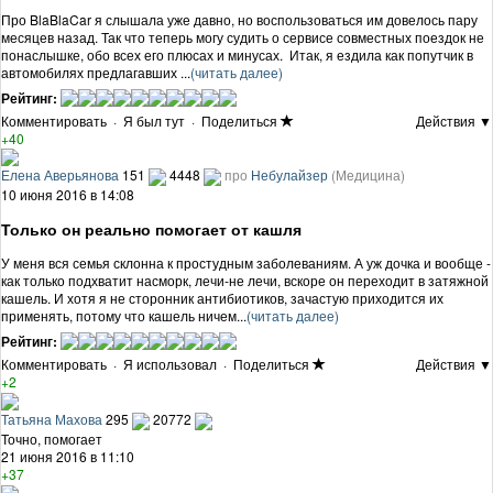
Про BlaBlaCar я слышала уже давно, но воспользоваться им довелось пару
месяцев назад. Так что теперь могу судить о сервисе совместных поездок не
понаслышке, обо всех его плюсах и минусах. Итак, я ездила как попутчик в
автомобилях предлагавших ...
(читать далее)
Рейтинг:
Комментировать
·
Я был тут
·
Поделиться
Действия ▼
+40
Елена Аверьянова
151
4448
про
Небулайзер
(Медицина)
10 июня 2016 в 14:08
Только он реально помогает от кашля
У меня вся семья склонна к простудным заболеваниям. А уж дочка и вообще -
как только подхватит насморк, лечи-не лечи, вскоре он переходит в затяжной
кашель. И хотя я не сторонник антибиотиков, зачастую приходится их
применять, потому что кашель ничем...
(читать далее)
Рейтинг:
Комментировать
·
Я использовал
·
Поделиться
Действия ▼
+2
Татьяна Махова
295
20772
Точно, помогает
21 июня 2016 в 11:10
+37