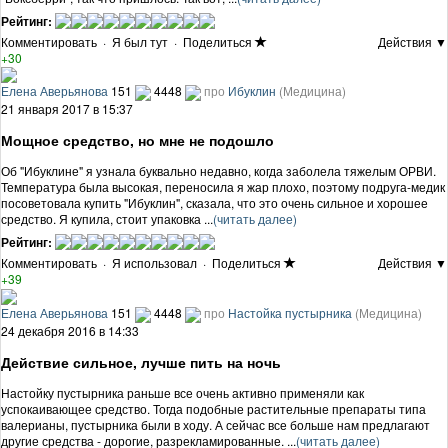
Рейтинг:
Комментировать
·
Я был тут
·
Поделиться
Действия ▼
+30
Елена Аверьянова
151
4448
про
Ибуклин
(Медицина)
21 января 2017 в 15:37
Мощное средство, но мне не подошло
Об "Ибуклине" я узнала буквально недавно, когда заболела тяжелым ОРВИ.
Температура была высокая, переносила я жар плохо, поэтому подруга-медик
посоветовала купить "Ибуклин", сказала, что это очень сильное и хорошее
средство. Я купила, стоит упаковка ...
(читать далее)
Рейтинг:
Комментировать
·
Я использовал
·
Поделиться
Действия ▼
+39
Елена Аверьянова
151
4448
про
Настойка пустырника
(Медицина)
24 декабря 2016 в 14:33
Действие сильное, лучше пить на ночь
Настойку пустырника раньше все очень активно применяли как
успокаивающее средство. Тогда подобные растительные препараты типа
валерианы, пустырника были в ходу. А сейчас все больше нам предлагают
другие средства - дорогие, разрекламированные. ...
(читать далее)