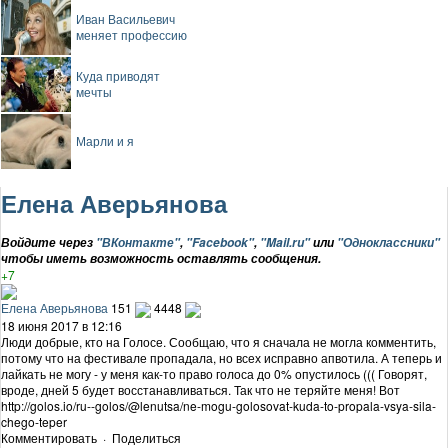
Иван Васильевич
меняет профессию
Куда приводят
мечты
Марли и я
Елена Аверьянова
Войдите через
"ВКонтакте"
,
"Facebook"
,
"Mail.ru"
или
"Одноклассники"
чтобы иметь возможность оставлять сообщения.
+7
Елена Аверьянова
151
4448
18 июня 2017 в 12:16
Люди добрые, кто на Голосе. Сообщаю, что я сначала не могла комментить,
потому что на фестивале пропадала, но всех исправно апвотила. А теперь и
лайкать не могу - у меня как-то право голоса до 0% опустилось ((( Говорят,
вроде, дней 5 будет восстанавливаться. Так что не теряйте меня! Вот
http://golos.io/ru--golos/@lenutsa/ne-mogu-golosovat-kuda-to-propala-vsya-sila-
chego-teper
Комментировать
·
Поделиться