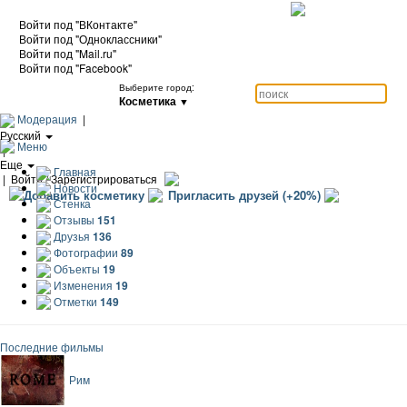
Войти под "ВКонтакте"
Войти под "Одноклассники"
Войти под "Mail.ru"
Войти под "Facebook"
Выберите город:
Косметика
▼
Модерация
|
Русский
Меню
|
Еще
Главная
|
Войти / Зарегистрироваться
Новости
Добавить косметику
Пригласить друзей (+20%)
Стенка
Отзывы
151
Друзья
136
Фотографии
89
Объекты
19
Изменения
19
Отметки
149
Последние фильмы
Рим