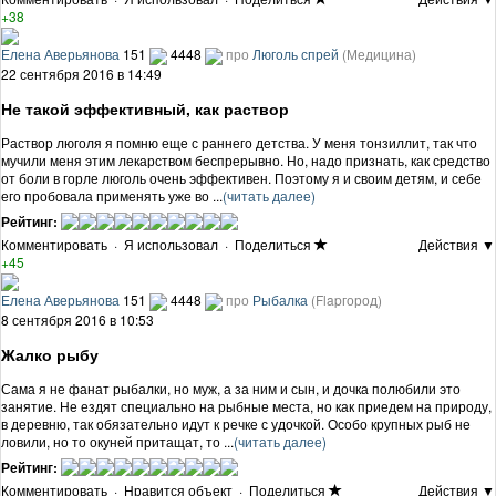
+38
Елена Аверьянова
151
4448
про
Люголь спрей
(Медицина)
22 сентября 2016 в 14:49
Не такой эффективный, как раствор
Раствор люголя я помню еще с раннего детства. У меня тонзиллит, так что
мучили меня этим лекарством беспрерывно. Но, надо признать, как средство
от боли в горле люголь очень эффективен. Поэтому я и своим детям, и себе
его пробовала применять уже во ...
(читать далее)
Рейтинг:
Комментировать
·
Я использовал
·
Поделиться
Действия ▼
+45
Елена Аверьянова
151
4448
про
Рыбалка
(Flapгород)
8 сентября 2016 в 10:53
Жалко рыбу
Сама я не фанат рыбалки, но муж, а за ним и сын, и дочка полюбили это
занятие. Не ездят специально на рыбные места, но как приедем на природу,
в деревню, так обязательно идут к речке с удочкой. Особо крупных рыб не
ловили, но то окуней притащат, то ...
(читать далее)
Рейтинг:
Комментировать
·
Нравится объект
·
Поделиться
Действия ▼