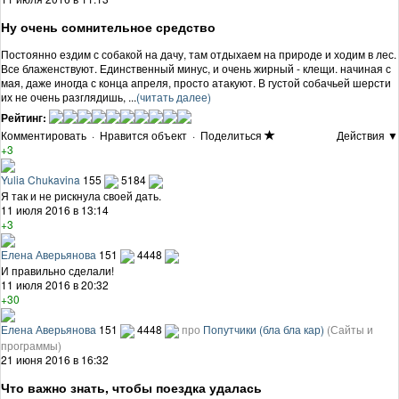
Ну очень сомнительное средство
Постоянно ездим с собакой на дачу, там отдыхаем на природе и ходим в лес.
Все блаженствуют. Единственный минус, и очень жирный - клещи. начиная с
мая, даже иногда с конца апреля, просто атакуют. В густой собачьей шерсти
их не очень разглядишь, ...
(читать далее)
Рейтинг:
Комментировать
·
Нравится объект
·
Поделиться
Действия ▼
+3
Yulia Chukavina
155
5184
Я так и не рискнула своей дать.
11 июля 2016 в 13:14
+3
Елена Аверьянова
151
4448
И правильно сделали!
11 июля 2016 в 20:32
+30
Елена Аверьянова
151
4448
про
Попутчики (бла бла кар)
(Сайты и
программы)
21 июня 2016 в 16:32
Что важно знать, чтобы поездка удалась