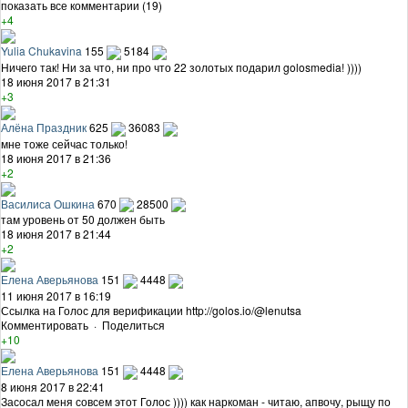
показать все комментарии (19)
+4
Yulia Chukavina
155
5184
Ничего так! Ни за что, ни про что 22 золотых подарил golosmedia! ))))
18 июня 2017 в 21:31
+3
Алёна Праздник
625
36083
мне тоже сейчас только!
18 июня 2017 в 21:36
+2
Василиса Ошкина
670
28500
там уровень от 50 должен быть
18 июня 2017 в 21:44
+2
Елена Аверьянова
151
4448
11 июня 2017 в 16:19
Ссылка на Голос для верификации http://golos.io/@lenutsa
Комментировать
·
Поделиться
+10
Елена Аверьянова
151
4448
8 июня 2017 в 22:41
Засосал меня совсем этот Голос )))) как наркоман - читаю, апвочу, рыщу по