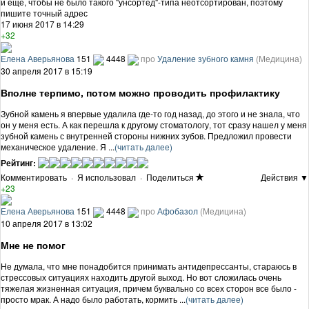
и еще, чтобы не было такого "унсортед"-типа неотсортирован, поэтому
пишите точный адрес
17 июня 2017 в 14:29
+32
Елена Аверьянова
151
4448
про
Удаление зубного камня
(Медицина)
30 апреля 2017 в 15:19
Вполне терпимо, потом можно проводить профилактику
Зубной камень я впервые удалила где-то год назад, до этого и не знала, что
он у меня есть. А как перешла к другому стоматологу, тот сразу нашел у меня
зубной камень с внутренней стороны нижних зубов. Предложил провести
механическое удаление. Я ...
(читать далее)
Рейтинг:
Комментировать
·
Я использовал
·
Поделиться
Действия ▼
+23
Елена Аверьянова
151
4448
про
Афобазол
(Медицина)
10 апреля 2017 в 13:02
Мне не помог
Не думала, что мне понадобится принимать антидепрессанты, стараюсь в
стрессовых ситуациях находить другой выход. Но вот сложилась очень
тяжелая жизненная ситуация, причем буквально со всех сторон все было -
просто мрак. А надо было работать, кормить ...
(читать далее)