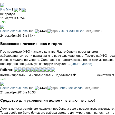
Riu Miy
1
0
не правда
11 марта в 15:54
+36
Елена Аверьянова
151
4448
про
УФО "Солнышко"
(Медицина)
24 декабря 2015 в 14:44
Безопасное лечение носа и горла
Про процедуру УФО я знаю с детства. Часто болела простудными
заболеваниями, вот и назначал мне врач физиолечение. Так что на УФО носа
и зева я ходила регулярно. Садилась к аппарату, вставляла в каждую ноздрю
поочередно специальную насадку и облучала ...
(читать далее)
Рейтинг:
Комментировать
·
Я использовал
·
Поделиться
Действия ▼
+48
Елена Аверьянова
151
4448
про
Репейное масло
(Медицина)
21 декабря 2015 в 16:30
Средство для укрепления волос - не знаю, не знаю!
Лечить волосы репейным маслом я пробовала еще в подростковом возрасте.
Тогда особо не было большого выбора средств для укрепления волос, так что