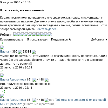
9 августа 2016 в 13:16
Красивый, но непрочный
Керамические ножи понравились мне сразу же, как только я их увидела - у
приятельницы на кухне. Для меня очень важно, чтобы вся кухонная утварь
была красивой. А они - просто загляденье - тонкие, легкие, эстетичные. Вот и
загорелась идеей купить ...
(читать далее)
Рейтинг:
Комментировать
·
Я использовал
·
Поделиться
Действия ▼
+2
Елена Ч
396
23384
у меня год прослужил. Потом стали на лезвии мини-сколы появляться. А года
через 2 я его сломала. Лезвие от ручки отпало.. Не помню, что я для этого
делала, но не роняла))
23 августа 2016 в 20:01
+3
Елена Аверьянова
151
4448
Вот, получается, все они непрочные!
23 августа 2016 в 22:11
+45
Елена Аверьянова
151
4448
про
Таблетка для собак от блох и клещей
MSD "Бравекто"
(Животные и растения)
11 июля 2016 в 11:13