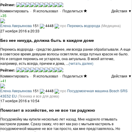
Рейтинг:
Комментировать
·
Я использовал
·
Поделиться
Действия ▼
+35
Елена Аверьянова
151
4448
про
Перекись водорода
(Медицина)
27 ноября 2016 в 20:33
Без нее никуда, должна быть в каждом доме
Перекись водорода - средство давнее, им всегда ранки обрабатывали. А еще
в советское время девушки волосы осветляли, когда путных красок не было.
Но и сегодня перекись не устарела, она актуальна. В моей аптечке,
например, есть всегда, причем и дома, ...
(читать далее)
Рейтинг:
Комментировать
·
Я использовал
·
Поделиться
Действия ▼
+41
Елена Аверьянова
151
4448
про
Посудомоечная машина Bosch SRS
43E52 EU
(Техника и все для дома)
17 ноября 2016 в 10:54
Помогает в хозяйстве, но не все так радужно
Посудомойку мы купили несколько лет назад. Мне надоело отмывать
кастрюли руками. Сразу скажу, что вот как раз с мытьем кастрюль в
посудомоечной машине не все так просто, как мне представлялось. Но