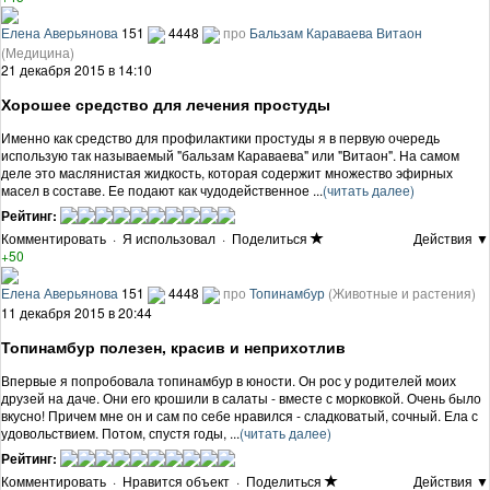
Елена Аверьянова
151
4448
про
Бальзам Караваева Витаон
(Медицина)
21 декабря 2015 в 14:10
Хорошее средство для лечения простуды
Именно как средство для профилактики простуды я в первую очередь
использую так называемый "бальзам Караваева" или "Витаон". На самом
деле это маслянистая жидкость, которая содержит множество эфирных
масел в составе. Ее подают как чудодейственное ...
(читать далее)
Рейтинг:
Комментировать
·
Я использовал
·
Поделиться
Действия ▼
+50
Елена Аверьянова
151
4448
про
Топинамбур
(Животные и растения)
11 декабря 2015 в 20:44
Топинамбур полезен, красив и неприхотлив
Впервые я попробовала топинамбур в юности. Он рос у родителей моих
друзей на даче. Они его крошили в салаты - вместе с морковкой. Очень было
вкусно! Причем мне он и сам по себе нравился - сладковатый, сочный. Ела с
удовольствием. Потом, спустя годы, ...
(читать далее)
Рейтинг:
Комментировать
·
Нравится объект
·
Поделиться
Действия ▼