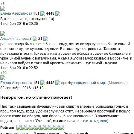
+1
Елена Аверьянова
151
4448
Вот и я не варю, так вкуснее ))))
1 ноября 2016 в 20:25
Альфия Гаряева
3
21
раньше, когда была своя яблоня в саду, летом всегда сушила яблоки сама.И
ели всю зиму эти сушеные дольки. В этом году сестренка из Ташкента
приезжала в гости.Привезла нам и сушеные яблоки и сушеные баклажаны и
урюк.Зимой будем с витаминами. А сама яблоки замораживаю в морозилке. и
на пироги пойдет и так в чай бросить несколько штук зимой - вкусно!
1 ноября 2016 в 22:52
+40
Елена Аверьянова
151
4448
про
Фурацилиновый спирт
(Медицина)
22 сентября 2016 в 15:19
Недорогой, но отлично помогает!
Про так называемый фурацилиновый спирт я впервые услышала только в
прошлом году, когда у дочки случился отит. Переболела простудой и пошло
осложнение на оба уха, они болели, было воспаление.В поликлинике
педиатр назначила "Отипакс", мы им и начали ...
(читать далее)
Рейтинг:
Комментировать
·
Я использовал
·
Поделиться
Действия ▼