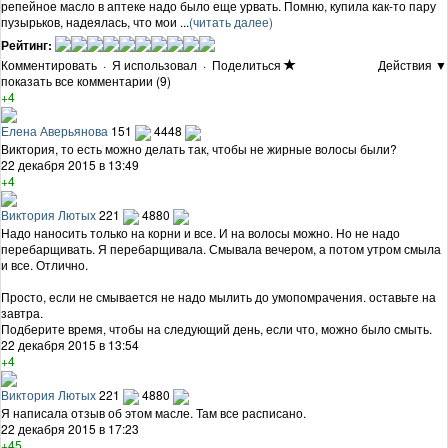
репейное масло в аптеке надо было еще урвать. Помню, купила как-то пару
пузырьков, надеялась, что мои ...
(читать далее)
Рейтинг:
Комментировать
·
Я использовал
·
Поделиться
Действия ▼
показать все комментарии (9)
+4
Елена Аверьянова
151
4448
Виктория, то есть можно делать так, чтобы не жирные волосы были?
22 декабря 2015 в 13:49
+4
Виктория Лютых
221
4880
Надо наносить только на корни и все. И на волосы можно. Но не надо
перебарщивать. Я перебарщивала. Смывала вечером, а потом утром смыла
и все. Отлично.
Просто, если не смывается не надо мылить до умопомрачения. оставьте на
завтра.
Подберите время, чтобы на следующий день, если что, можно было смыть.
22 декабря 2015 в 13:54
+4
Виктория Лютых
221
4880
Я написала отзыв об этом масле. Там все расписано.
22 декабря 2015 в 17:23
+45