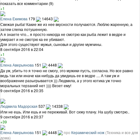
показать все комментарии (9)
+1
Елена Екимова
179
14643
Свежая рыба! Какие же из нее вкусности получаются. Люблю жаренную, а
затем слегка потушенную.
А я знаете что... я просто никогда не смотрю как рыба лежит в ведре и
умирает и не смотрю ка ее убивают.
Для этого существуют мужья, сыновья и другие мужчины.
8 сентября 2016 в 22:04
+1
Елена Аверьянова
151
4448
Да уж, убить-то я точно не смогу, это мужики пусть, согласна. Но все равно
ведь так или иначе как-нибудь да увидишь ее в ведре .... А там уж и
воображение разыгрывается ))) Людмила, а у этого котика уж точно
моральных терзаний нет )))) Везет ему!
9 сентября 2016 в 20:35
Людмила Мадорская
537
14338
Или не ешь. Или ешь и не переживай. Вот сижу плачу. На шубу смотрю..
9 сентября 2016 в 20:37
+39
Елена Аверьянова
151
4448
про
Керамический нож
(Техника и все для
дома)