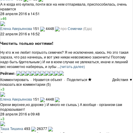
А я когда его купила, почти все на нем отпаривала, приспособилась, очень
нравится
28 апреля 2016 в 14:51
+46
Елена Аверьянова
151
4448
про
Семечки
(Еда)
22 апреля 2016 в 16:52
Чистить только ногтями!
Ну кто ж не любит погрызть семечек? Я не исключение, каюсь. Но это такая
зараза, что раз начнешь, и вот уже никак невозможно закончить! Поэтому
надо быть бдительным ) И ни в коем случае не увлекаться, иначе и лишний
вес незаметно наберешь, и зубы ...
(читать далее)
Рейтинг:
Комментировать
·
Нравится объект
·
Поделиться
Действия ▼
показать все комментарии (5)
+3
Елена Аверьянова
151
4448
Орехи вкуснее,но дороже ) И много не съешь ) А вообще - организм сам
подсказывает!
28 апреля 2016 в 09:48
+3
Таша Тишина
493
26377