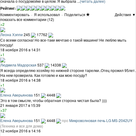
сначала о посудомойке в целом. Я выбрала ...
(читать далее)
Рейтинг:
Комментировать
·
Я использовал
·
Поделиться
Действия ▼
показать все комментарии (12)
+2
Леона Хэппи
245
17762
Со всеми согласна! Но все-таки мечтаю о такой машине! Не люблю мыть
посуду!
18 ноября 2016 в 14:31
+1
Людмила Мадорская
537
14338
Я всегда определяю хозяйку по нижней стороне тарелки..Отец прожил 95лет.
На нем проверила. Как готовлю и как мою посуду?
18 ноября 2016 в 14:38
+1
Елена Аверьянова
151
4448
Это в том смысле, чтобы обратная сторона чистая была? ))))
21 января 2017 в 15:39
+37
Елена Аверьянова
151
4448
про
Микроволновая печь LG MS-2042UY
(Техника и все для дома)
12 ноября 2016 в 14:16