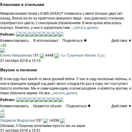
Классная и стильная
Микроволновая печка LG MS-2042UY появилась у меня больше двух лет
назад. Взяла ее из-за приятного внешнего вида - она довольно стильная,
серебристого цвета, с сенсорным управлением. В мою кухню вписалась
хорошо. Конечно, у нее и характеристики ...
(читать далее)
Рейтинг:
Комментировать
·
Я использовал
·
Поделиться
Действия ▼
+45
Елена Аверьянова
151
4448
про
Сушеные яблоки
(Еда)
31 октября 2016 в 10:10
Вкусно и полезно
В этом году был какой-то мега-урожай яблок. У нас в саду несколько яблонь, и
они в принципе каждый год дают много плодов.Но раз в пару лет наступает
просто изобилие. Мы и сами едим-едим, и всем раздаем, и компоты крутим, и
пюре яблочное варим. Но все...
(читать далее)
Рейтинг:
Комментировать
·
Нравится объект
·
Поделиться
Действия ▼
+2
Людмила Мадорская
537
14338
Обожаю..!! Покупаю колечками-просто ем..не варю.
31 октября 2016 в 12:51