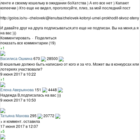
ленте и своему кошельку в ожидании боХатства ) А его все нет ) Капают
копеечки ) Кто еще не видел, проголосуйте, плиз, за мой последний пост
http://golos.io/ru--chelovek/@lenutsa/chelovek-kotoryi-umel-prokhodit-skvoz-steny
И давайте друг на друга подписываться,кто еще не подписан. Вы на меня,а я
на вас )))
Комментировать
·
Поделиться
показать все комментарии (19)
+1
Василиса Ошкина
670
28500
В кошельке должно быть написано от кого и за что. Может вы в конкурсах или
лотереях участвовали?
9 июня 2017 в 10:22
+1
Елена Аверьянова
151
4448
Надежда В,подписалась на вас )))
9 июня 2017 в 10:50
Татьяна Махова
295
20772
+ и коммент. оставила
17 июня 2017 в 12:07
+5