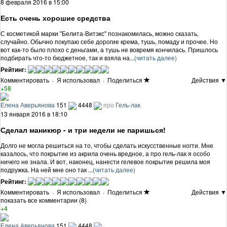
8 февраля 2016 в 15:00
Есть очень хорошие средства
С косметикой марки "Белита-Витэкс" познакомилась, можно сказать,
случайно. Обычно покупаю себе дорогие крема, тушь, помаду и прочее. Но
вот как-то было плохо с деньгами, а тушь не вовремя кончилась. Пришлось
подбирать что-то бюджетное, так и взяла на...
(читать далее)
Рейтинг:
Комментировать
·
Я использовал
·
Поделиться
Действия ▼
+58
Елена Аверьянова
151
4448
про
Гель-лак
13 января 2016 в 18:10
Сделал маникюр - и три недели не паришься!
Долго не могла решиться на то, чтобы сделать искусственные ногти. Мне
казалось, что покрытие из акрила очень вредное, а про гель-лак я особо
ничего не знала. И вот, наконец, нанести гелевое покрытие решила моя
подружка. На ней мне оно так ...
(читать далее)
Рейтинг:
Комментировать
·
Я использовал
·
Поделиться
Действия ▼
показать все комментарии (8)
+4
Елена Аверьянова
151
4448