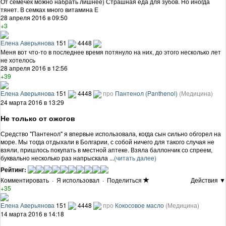
От семечек можно набрать лишнее) Страшная еда для зубов. Но иногда
тянет. В семках много витамина Е
28 апреля 2016 в 09:50
+3
Елена Аверьянова
151
4448
Меня вот что-то в последнее время потянуло на них, до этого несколько лет
не хотелось
28 апреля 2016 в 12:56
+39
Елена Аверьянова
151
4448
про
Пантенол (Panthenol)
(Медицина)
24 марта 2016 в 13:29
Не только от ожогов
Средство "Пантенол" я впервые использовала, когда сын сильно обгорел на
море. Мы тогда отдыхали в Болгарии, с собой ничего для такого случая не
взяли, пришлось покупать в местной аптеке. Взяла баллончик со спреем,
буквально несколько раз напрыскала ...
(читать далее)
Рейтинг:
Комментировать
·
Я использовал
·
Поделиться
Действия ▼
+35
Елена Аверьянова
151
4448
про
Кокосовое масло
(Медицина)
14 марта 2016 в 14:18