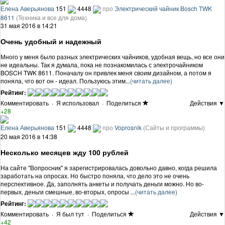
Елена Аверьянова
151
4448
про
Электрический чайник Bosch TWK
8611
(Техника и все для дома)
31 мая 2016 в 14:21
Очень удобный и надежный
Много у меня было разных электрических чайников, удобная вещь, но все они
не идеальны. Так я думала, пока не познакомилась с электрочайником
BOSCH TWK 8611. Поначалу он привлек меня своим дизайном, а потом я
поняла, что вот он - идеал. Пользуюсь этим...
(читать далее)
Рейтинг:
Комментировать
·
Я использовал
·
Поделиться
Действия ▼
+28
Елена Аверьянова
151
4448
про
Voprosnik
(Сайты и программы)
20 мая 2016 в 14:38
Несколько месяцев жду 100 рублей
На сайте "Вопросник" я зарегистрировалась довольно давно, когда решила
заработать на опросах. Но быстро поняла, что дело это не очень
перспективное. Да, заполнять анкеты и получать деньги можно. Но во-
первых, деньги смешные, во-вторых, опросы ...
(читать далее)
Рейтинг:
Комментировать
·
Я был тут
·
Поделиться
Действия ▼
+42