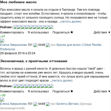
Мое любимое масло
Про кокосовое масло я узнала на отдыхе в Таиланде. Там его повсюду
продают, стоит оно копейки. Естественно, я купила и попробовала - чтобы
защитить кожу от сильного палящего солнца. Но понравился мне не только
эффект кокосового масла - оно и правда ...
(читать далее)
Рейтинг:
Комментировать
·
Я использовал
·
Поделиться
Действия ▼
+41
Елена Аверьянова
151
4448
про
Краска для волос L’Oreal Recital
Preference
29 февраля 2016 в 20:24
Экономичная, с приятными оттенками
Волосы я крашу с ранней юности. И довольно быстро нашла "свой" цвет -
тот, которому не изменяю уже много лет. Крашусь в медно-рыжий, очень
люблю этот яркий оттенок. И мне кажется, что лучше всего для окрашивания
волос в этот цвет подходят краски ...
(читать далее)
Рейтинг:
Комментировать
·
Я использовал
·
Поделиться
Действия ▼
+39
Елена Аверьянова
151
4448
про
Белита (Витэкс)
(Бренды
производителей)