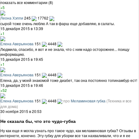
показать все комментарии (8)
+5
Леона Хэппи
245
17762
сырой тоже очень люблю А так в фарш еще добавляю, в салаты.
15 декабря 2015 в 13:39
+1
Елена Аверьянова
151
4448
Людмила, спасибо, я вот и не знала, что с ним надо осторожнее... поищу
информацию.
15 декабря 2015 в 19:45
+1
Елена Аверьянова
151
4448
Елена, да, у моей знакомой тоже диабет, так она постоянно топинамбур ест!
15 декабря 2015 в 19:46
+52
Елена Аверьянова
151
4448
про
Меламиновая губка
(Техника и все
для дома)
30 ноября 2015 в 20:53
Не сказала бы, что это чудо-губка
Ну как еще я могла узнать про такое чудо, как меламиновая губка? Отзывы в
интернете, конечно. Эту губку для уборки все так нахваливали, что и я ее