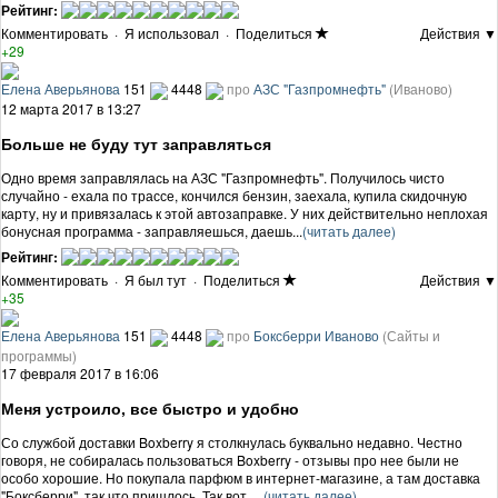
Рейтинг:
Комментировать
·
Я использовал
·
Поделиться
Действия ▼
+29
Елена Аверьянова
151
4448
про
АЗС "Газпромнефть"
(Иваново)
12 марта 2017 в 13:27
Больше не буду тут заправляться
Одно время заправлялась на АЗС "Газпромнефть". Получилось чисто
случайно - ехала по трассе, кончился бензин, заехала, купила скидочную
карту, ну и привязалась к этой автозаправке. У них действительно неплохая
бонусная программа - заправляешься, даешь...
(читать далее)
Рейтинг:
Комментировать
·
Я был тут
·
Поделиться
Действия ▼
+35
Елена Аверьянова
151
4448
про
Боксберри Иваново
(Сайты и
программы)
17 февраля 2017 в 16:06
Меня устроило, все быстро и удобно
Со службой доставки Boxberry я столкнулась буквально недавно. Честно
говоря, не собиралась пользоваться Boxberry - отзывы про нее были не
особо хорошие. Но покупала парфюм в интернет-магазине, а там доставка
"Боксберри", так что пришлось. Так вот, ...
(читать далее)