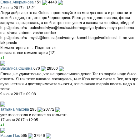
Елена Аверьянова
151
4448
2 июня 2017 в 18:21
Люди добрые, кто на Golos - проголосуйте за мои два поста и репостните
хотя бы один, тот, что про Черногорию. Я его долго-долго писала, фотки
загружала, старалась, а он быстро вниз ушел и накапали копейки, обидно!
http://golos.io/ru--puteshestviya/@lenutsa/chernogoriya-lyubov-moya-pochemu-
eta-strana-zaberet-vashe-serdce
http://golos.io/ru--mysli/@lenutsa/podvodnye-kamni-blagotvoritelnosti-ili-ne-vse-
tak-prosto
Комментировать
·
Поделиться
показать все комментарии (12)
+1
Василиса Ошкина
670
28500
Елена, не удивительно, что не принес много денег. Тег то mapala надо было
ставить. Я так тоже вначале лоханулась, мне Юра потом сказал. Все, что про
путешествия и достопримечательности, все сначала mapala писать надо в
тегах.
9 июня 2017 в 09:08
Татьяна Махова
295
20772
уже голосовала и оставляла коммент.
17 июня 2017 в 12:05
+1
Мария Пак
565
37946